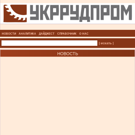
НОВОСТИ
АНАЛИТИКА
ДАЙДЖЕСТ
СПРАВОЧНИК
О НАС
| искать |
НОВОСТЬ