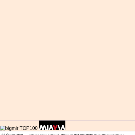
(c) Укррудпром — новости металлургии: цветная металлургия, черная металлургия,