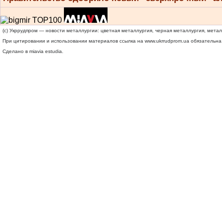
(c) Укррудпром — новости металлургии: цветная металлургия, черная металлургия, мета
При цитировании и использовании материалов ссылка на
www.ukrrudprom.ua
обязательна.
Сделано в miavia estudia.