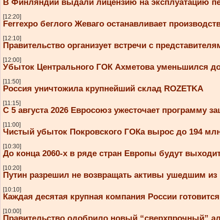
В Финляндии выдали лицензию на эксплуатацию пе
[12:20]
Ferrexpo беглого Жеваго останавливает производств
[12:10]
Правительство организует встречи с представител
[12:00]
Убыток Центрального ГОК Ахметова уменьшился до
[11:50]
Россия уничтожила крупнейший склад ROZETKA
[11:15]
С 5 августа 2026 Евросоюз ужесточает программу 
[11:00]
Чистый убыток Покровского ГОКа вырос до 194 млн
[10:30]
До конца 2060-х в ряде стран Европы будут выходит
[10:20]
Путин разрешил не возвращать активы ушедшим из
[10:10]
Каждая десятая крупная компания России готовитс
[10:00]
Правительство одобрило новый “сверхпрочный” ал