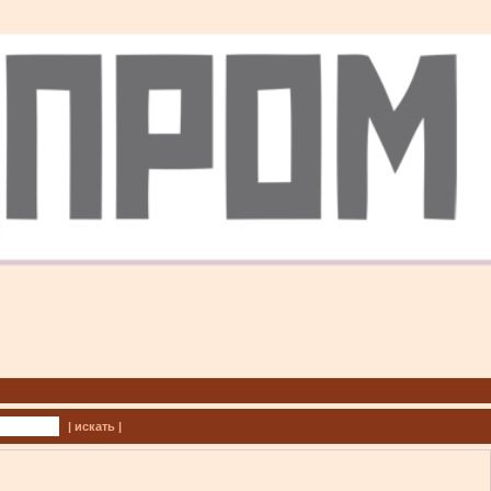
| искать |