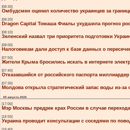
[08:30]
Омбудсмен оценил количество украинцев за границе
[08:20]
Dragon Capital Томаша Фиалы ухудшила прогноз ро
[08:10]
Зеленский назвал три приоритета подготовки Украи
[08:00]
Налоговикам дали доступ к базе данных о пересеч
[07:50]
Жители Крыма бросились искать в интернете элект
[07:40]
Отказавшийся от российского паспорта миллиардер
[07:30]
Молдова открыла стратегический запас воды из-за
05 августа 2026
[17:00]
Мэр Москвы предрек крах России в случае переход
[16:50]
Украина проводит консультации с соседями по пово
[16:40]