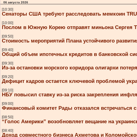
06 августа 2026
[10:30]
Сенаторы США требуют расследовать мемкоин TR
[10:00]
Послом в Южную Корею отправят миньона Сергея Т
[09:50]
Стоимость мероприятий Плана устойчивого развити
[09:40]
Общий объем ипотечных кредитов в банковской сис
[09:30]
Из-за остановки морского коридора олигархи поте
[09:20]
Дефицит кадров остается ключевой проблемой укра
[09:10]
НБУ повысил ставку из-за риска закрепления инфл
[09:00]
Финансовый комитет Рады отказался встречаться с
[08:50]
“Голос Америки” возобновляет вещание на украинс
[08:40]
Доход совместного бизнеса Ахметова и Коломойског