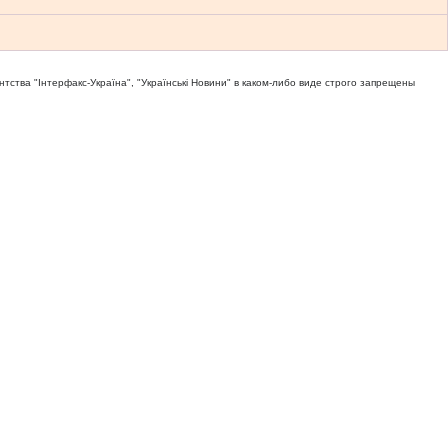
тва "Iнтерфакс-Україна", "Українськi Новини" в каком-либо виде строго запрещены