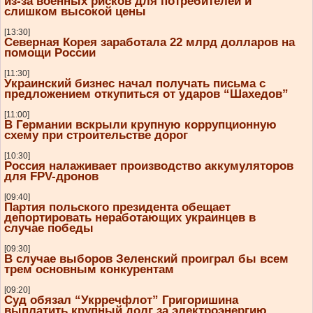
из-за военных рисков для потребителей и
слишком высокой цены
[13:30]
Северная Корея заработала 22 млрд долларов на
помощи России
[11:30]
Украинский бизнес начал получать письма с
предложением откупиться от ударов “Шахедов”
[11:00]
В Германии вскрыли крупную коррупционную
схему при строительстве дорог
[10:30]
Россия налаживает производство аккумуляторов
для FPV-дронов
[09:40]
Партия польского президента обещает
депортировать неработающих украинцев в
случае победы
[09:30]
В случае выборов Зеленский проиграл бы всем
трем основным конкурентам
[09:20]
Суд обязал “Укрречфлот” Григоришина
выплатить крупный долг за электроэнергию