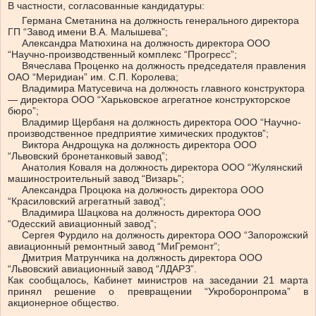
В частности, согласованные кандидатуры:
Германа Сметанина на должность генерального директора
ГП “Завод имени В.А. Малышева”;
Александра Матюхина на должность директора ООО
“Научно-производственный комплекс “Прогресс”;
Вячеслава Проценко на должность председателя правления
ОАО “Меридиан” им. С.П. Королева;
Владимира Матусевича на должность главного конструктора
— директора ООО “Харьковское агрегатное конструкторское
бюро”;
Владимир Щербаня на должность директора ООО “Научно-
производственное предприятие химических продуктов”;
Виктора Андрощука на должность директора ООО
“Львовский бронетанковый завод”;
Анатолия Коваля на должность директора ООО “Жулянский
машиностроительный завод “Визарь”;
Александра Процюка на должность директора ООО
“Красиловский агрегатный завод”;
Владимира Шацкова на должность директора ООО
“Одесский авиационный завод”;
Сергея Фурдило на должность директора ООО “Запорожский
авиационный ремонтный завод “МиГремонт”;
Дмитрия Матрунчика на должность директора ООО
“Львовский авиационный завод “ЛДАРЗ”.
Как сообщалось, Кабинет министров на заседании 21 марта
принял решение о превращении “Укроборонпрома” в
акционерное общество.