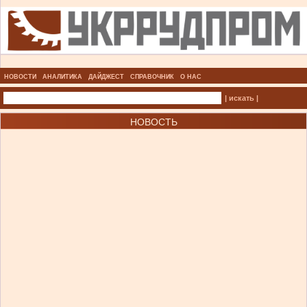
НОВОСТИ
АНАЛИТИКА
ДАЙДЖЕСТ
СПРАВОЧНИК
О НАС
| искать |
НОВОСТЬ