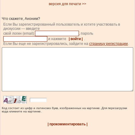
версия для печати >>
Что скажете, Аноним?
Если Вы зарегистрированный пользователь и хотите участвовать в
дискуссии — введите
свой логин (email)
, пароль
и нажмите
| войти |
.
Если Вы еще не зарегистрировались, зайдите на
страницу регистрации
.
Код состоит из цифр и латинских букв, изображенных на картинке. Для перезагрузки
кода кликните на картинке.
| прокомментировать |