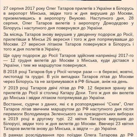
27 серпня 2017 року Олег Татаров прилетів з України в Білорусь
в аеропорт Мінська, звідки того ж дня вирушив до Москви,
приземлившись в аеропорту Внуково. Наступного дня, 28
серпня, Олег Татаров вилетів з аеропорту Домодєдово у
Білорусь і наступного дня повернувся до України.
За місяць Татаров знову вирушив у дводенну подорож до Росії,
прилетівши в Мінськ 26 вересня і того ж дня попрямувавши до
Москви. 27 вересня літаком Татаров повернувся в Білорусь і
того ж дня полетів в Україну.
Ще одну подорож до Росії Татаров здійснив наприкінці 2017-го
— 12 грудня вилетів до Москви з Мінська, куди дістався з
України, і тим же маршрутом повернувся.
В 2018 році Татаров був у Росії чотири рази — в березні, жовтні,
листопаді та грудні. В усіх випадках Татаров літав до Москви
через Білорусь та не затримувався в РФ більше, аніж на день.
У 2019 році Татаров двічі літав до РФ. 12 березня зранку він
прилетів до Росії зі столиці Катару Дохи. Того ж дня він вилетів
до Мінська і звідки літаком попрямував до України.
Востаннє, судячи з даних, які є в розпорядженні “Схем”, Олег
Татаров літав звичним маршрутом до РФ наступного дня після
перемоги Володимира Зеленського на президентських виборах
в 2019 році в другому турі. 22 квітня Татаров вирушив до
Білорусі, звідки того ж дня вилетів до Москви. Ввечері 23 квітня
Татаров вилетів знову до Мінська, а звідти — до України.
В рамках розслідування про поїздки Олега Татарова до РФ