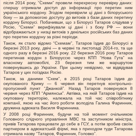
після 2014 року, “Схеми” провели перехресну перевірку даних:
спершу отримали доступ до інформації про перетин ним
українського кордону. Згодом перевірили ці дані з білоруського
боку — за допомогою доступу до витоків з бази даних перетину
кордону Білорусі. Побачивши, що з Білорусі Татаров слідував у
Росію, “Схеми” верифікували ці дані і з боку РФ — вони
відображаються у низці витоків з декількох російських баз даних
про перетин кордону за різні періоди.
Також, як стало відомо “Схемам”, Татаров їздив до Білорусі в
березні 2013 року, двічі — в червні та листопаді 2014-го, та ще
одного разу в березні 2016 року. 22 березня 2016 року Татаров
перетинав кордон з Білоруссю через КПП “Нова Гута” на
власному автомобілі, 23 березня тим же маршрутом
повернувшись до України. При цьому невідомо, чи відвідував
Татаров у цих поїздках Росію.
Також, за даними “Схем”, в 2015 році Татаров їздив до
окупованого Криму — 6 червня він перетнув контрольно-
пропускний пункт “Джанкой”. Назад Татаров повернувся 8
червня через КПП “Армянськ”. Автівка, на якій Татаров їздив на
окуповану територію, належала на той час співробітнику
компанії, якою на час його роботи володіла Галина Фаринник,
дружина адвоката Василя Фаринника.
У 2008 році Фаринник, будучи на той момент очільником
Головного слідчого управління МВС та заступником міністра,
привів Татарова працювати до себе в ГСУ, а потім зробив своїм
партнером в адвокатській фірмі, яка з приходом туди Татарова
отримала назву “Татаров, Фаринник, Головко”.