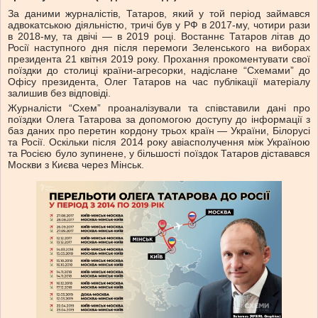
За даними журналістів, Татаров, який у той період займався
адвокатською діяльністю, тричі був у РФ в 2017-му, чотири рази
в 2018-му, та двічі — в 2019 році. Востаннє Татаров літав до
Росії наступного дня після перемоги Зеленського на виборах
президента 21 квітня 2019 року. Прохання прокоментувати свої
поїздки до столиці країни-агресорки, надіслане “Схемами” до
Офісу президента, Олег Татаров на час публікації матеріалу
залишив без відповіді.
Журналісти “Схем” проаналізували та співставили дані про
поїздки Олега Татарова за допомогою доступу до інформації з
баз даних про перетин кордону трьох країн — України, Білорусі
та Росії. Оскільки після 2014 року авіасполучення між Україною
та Росією було зупинене, у більшості поїздок Татаров діставався
Москви з Києва через Мінськ.