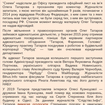
“Схеми” надіслали до Офісу президента офіційний лист на ім’я
Олега Татарова з проханням про коментар. Журналісти
запитали, з якою метою він щонайменше 9 разів, починаючи з
2014 року відвідував Російську Федерацію, з ким саме та з яких
питань мав там зустрічі, чи були серед тих, з ким він зустрічався,
посадовці РФ. Станом момент виходу матеріалу Олег Татаров
не надав відповідей.
Після звільнення з правоохоронних органів Олег Татаров
займався адвокатською діяльністю, у березні 2015 року отримав
адвокатське посвідчення, пізніше був керівним партнером
адвокатського об’єднання “Татаров, Фаринник, Головко”.
Юридичну практику Татаров поєднував з роботою в будівельній
корпорації “Укрбуд” — там він очолював юридичний
департамент.
Як адвокат Татаров захищав колишнього першого заступника
голови Адміністрації президента часів Віктора Януковича Андрія
Портнова, українського олігарха Вадима Новинського,
колишнього главу Апеляційного суду Криму Валерія Чорнобука,
гендиректора “Укрбуду” Олега Майбороду. Журналісти
Bihus.Info також фіксували Татарова в супроводі найбагатшого
українського олігарха Ріната Ахметова під час його допиту в
НАБУ.
У 2019 Татаров представляв інтереси Олесі Кузнєцової —
дружини Івана Кузнєцова, який помер від ножових поранень,
отриманих під час нападу на Сергія Стерненка біля його
будинку в Одесі. За даними журналістів “Слідство.Інфо”,
Татаров
вимагав оголосити
Стерненку підозру в умисному