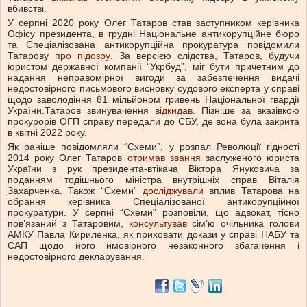
вбивстві.
У серпні 2020 року Олег Татаров став заступником керівника
Офісу президента, в грудні Національне антикорупційне бюро
та Спеціалізована антикорупційна прокуратура повідомили
Татарову
про підозру
. За версією слідства, Татаров, будучи
юристом державної компанії “Укрбуд”, міг бути причетним до
надання неправомірної вигоди за забезпечення видачі
недостовірного письмового висновку судового експерта у справі
щодо заволодіння 81 мільйоном гривень Національної гвардії
України.Татаров звинувачення
відкидав
. Пізніше за вказівкою
прокурорів ОГП справу передали до СБУ, де вона була закрита
в квітні 2022 року.
Як раніше повідомляли “Схеми”, у розпал Революції гідності
2014 року Олег Татаров
отримав звання
заслуженого юриста
України з рук президента-втікача Віктора Януковича за
поданням тодішнього міністра внутрішніх справ Віталія
Захарченка. Також “Схеми”
досліджували
вплив Татарова на
обрання керівника Спеціалізованої антикорупційної
прокуратури. У серпні “Схеми” розповіли, що адвокат, тісно
пов’язаний з Татаровим,
консультував
сім’ю очільника голови
АМКУ Павла Кириленка, як приховати докази у справі НАБУ та
САП щодо його ймовірного незаконного збагачення і
недостовірного декларування.