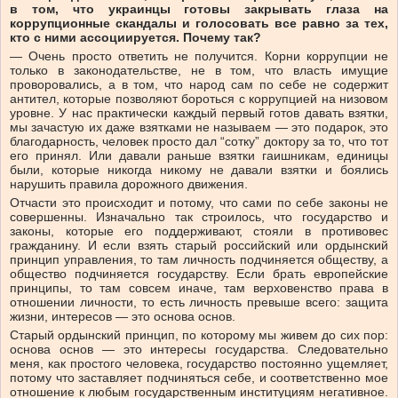
в том, что украинцы готовы закрывать глаза на
коррупционные скандалы и голосовать все равно за тех,
кто с ними ассоциируется. Почему так?
— Очень просто ответить не получится. Корни коррупции не
только в законодательстве, не в том, что власть имущие
проворовались, а в том, что народ сам по себе не содержит
антител, которые позволяют бороться с коррупцией на низовом
уровне. У нас практически каждый первый готов давать взятки,
мы зачастую их даже взятками не называем — это подарок, это
благодарность, человек просто дал “сотку” доктору за то, что тот
его принял. Или давали раньше взятки гаишникам, единицы
были, которые никогда никому не давали взятки и боялись
нарушить правила дорожного движения.
Отчасти это происходит и потому, что сами по себе законы не
совершенны. Изначально так строилось, что государство и
законы, которые его поддерживают, стояли в противовес
гражданину. И если взять старый российский или ордынский
принцип управления, то там личность подчиняется обществу, а
общество подчиняется государству. Если брать европейские
принципы, то там совсем иначе, там верховенство права в
отношении личности, то есть личность превыше всего: защита
жизни, интересов — это основа основ.
Старый ордынский принцип, по которому мы живем до сих пор:
основа основ — это интересы государства. Следовательно
меня, как простого человека, государство постоянно ущемляет,
потому что заставляет подчиняться себе, и соответственно мое
отношение к любым государственным институциям негативное.