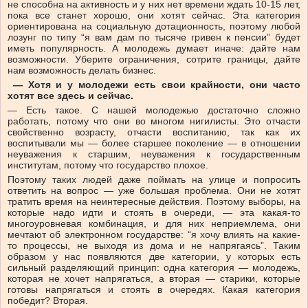
не способна на активность и у них нет времени ждать 10-15 лет,
пока все станет хорошо, они хотят сейчас. Эта категория
ориентирована на социальную дотационность, поэтому любой
лозунг по типу “я вам дам по тысяче гривен к пенсии” будет
иметь популярность. А молодежь думает иначе: дайте нам
возможности. Уберите ограничения, сотрите границы, дайте
нам возможность делать бизнес.
— Хотя и у молодежи есть свои крайности, они часто
хотят все здесь и сейчас.
— Есть такое. С нашей молодежью достаточно сложно
работать, потому что они во многом нигилисты. Это отчасти
свойственно возрасту, отчасти воспитанию, так как их
воспитывали мы — более старшее поколение — в отношении
неуважения к старшим, неуважения к государственным
институтам, потому что государство плохое.
Поэтому таких людей даже поймать на улице и попросить
ответить на вопрос — уже большая проблема. Они не хотят
тратить время на неинтересные действия. Поэтому выборы, на
которые надо идти и стоять в очереди, — эта какая-то
многоуровневая комбинация, и для них неприемлема, они
мечтают об электронном государстве: “я хочу влиять на какие-
то процессы, не выходя из дома и не напрягаясь”. Таким
образом у нас появляются две категории, у которых есть
сильный разделяющий принцип: одна категория — молодежь,
которая не хочет напрягаться, а вторая — старики, которые
готовы напрягаться и стоять в очередях. Какая категория
победит? Вторая.