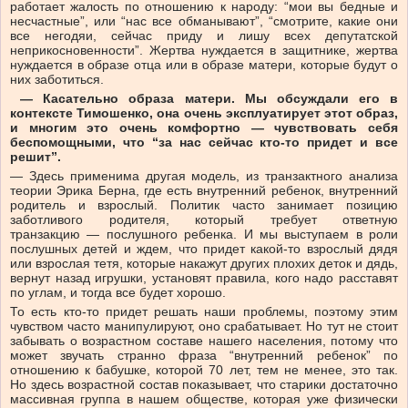
работает жалость по отношению к народу: “мои вы бедные и
несчастные”, или “нас все обманывают”, “смотрите, какие они
все негодяи, сейчас приду и лишу всех депутатской
неприкосновенности”. Жертва нуждается в защитнике, жертва
нуждается в образе отца или в образе матери, которые будут о
них заботиться.
— Касательно образа матери. Мы обсуждали его в
контексте Тимошенко, она очень эксплуатирует этот образ,
и многим это очень комфортно — чувствовать себя
беспомощными, что “за нас сейчас кто-то придет и все
решит”.
— Здесь применима другая модель, из транзактного анализа
теории Эрика Берна, где есть внутренний ребенок, внутренний
родитель и взрослый. Политик часто занимает позицию
заботливого родителя, который требует ответную
транзакцию — послушного ребенка. И мы выступаем в роли
послушных детей и ждем, что придет какой-то взрослый дядя
или взрослая тетя, которые накажут других плохих деток и дядь,
вернут назад игрушки, установят правила, кого надо расставят
по углам, и тогда все будет хорошо.
То есть кто-то придет решать наши проблемы, поэтому этим
чувством часто манипулируют, оно срабатывает. Но тут не стоит
забывать о возрастном составе нашего населения, потому что
может звучать странно фраза “внутренний ребенок” по
отношению к бабушке, которой 70 лет, тем не менее, это так.
Но здесь возрастной состав показывает, что старики достаточно
массивная группа в нашем обществе, которая уже физически