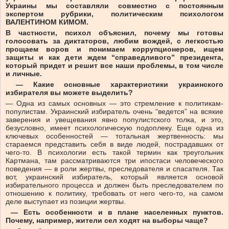
Украины мы составляли совместно с постоянным
экспертом рубрики, политическим психологом
ВАЛЕНТИНОМ КИМОМ.
В частности, психол объяснил, почему мы готовы
голосовать за диктаторов, любим вождей, с легкостью
прощаем воров и понимаем коррупционеров, ищем
защиты и как дети ждем “справедливого” президента,
который придет и решит все наши проблемы, в том числе
и личные.
— Какие основные характеристики украинского
избирателя вы можете выделить?
— Одна из самых основных — это стремление к политикам-
популистам. Украинский избиратель очень “ведется” на всякие
заверения и увещевания явно популистского толка, и это,
безусловно, имеет психологическую подоплеку. Еще одна из
ключевых особенностей — тотальная жертвенность: мы
стараемся представить себя в виде людей, пострадавших от
чего-то. В психологии есть такой термин как треугольник
Картмана, там рассматриваются три ипостаси человеческого
поведения — в роли жертвы, преследователя и спасателя. Так
вот, украинский избиратель, который является основой
избирательного процесса и должен быть преследователем по
отношению к политику, требовать от него чего-то, на самом
деле выступает из позиции жертвы.
— Есть особенности и в плане населенных пунктов.
Почему, например, жители сел ходят на выборы чаще?