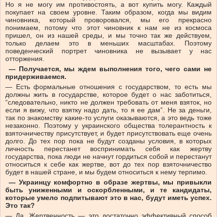
Но я не могу им противостоять, а вот купить могу. Каждый
покупает на своем уровне. Таким образом, когда мы видим
чиновника, который проворовался, мы его прекрасно
понимаем, потому что этот чиновник к нам не из космоса
пришел, он из нашей среды, и мы точно так же действуем,
только делаем это в меньших масштабах. Поэтому
поведенческий портрет чиновника не вызывает у нас
отторжения.
— Получается, мы ждем выполнения того, чего сами не
придерживаемся.
— Есть формальные отношения с государством, то есть мы
должны жить в государстве, которое будет о нас заботиться,
“следовательно, никто не должен требовать от меня взяток, но
если я вижу, что взятку надо дать, то я ее дам”. Не за деньги,
так по знакомству какие-то услуги оказываются, а это ведь тоже
незаконно. Поэтому у украинского общества толерантность к
взяточничеству присутствует, и будет присутствовать еще очень
долго. До тех пор пока не будут созданы условия, в которых
личность перестанет воспринимать себя как жертву
государства, пока люди не начнут гордиться собой и перестанут
относиться к себе как жертве, вот до тех пор взяточничество
будет в нашей стране, и мы будем относиться к нему терпимо.
— Украинцу комфортно в образе жертвы, мы привыкли
быть униженными и оскорбленными, и те кандидаты,
которые умело подпитывают это в нас, будут иметь успех.
Это так?
— Да. Жертвенность — это достаточно эффективный способ