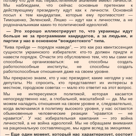
потому что для нас первостепенное значение имеют личности.
Мы наблюдаем, что сейчас основные претензии к
действующему президенту идут как к личности. Основной
посыл к тем кандидатам, которые ему противостоят —
Тимошенко, Зеленский, Ляшко — идут как к личностям, а не
родоначальникам каких-то политический идеологий.
— Это хорошо иллюстрирует то, что украинцы идут
больше не за программами кандидатов, а за людьми, и
партии у нас в основном “вождистского” типа.
“Кива прийде — порядок наведе”, — это как раз квинтэссенция
сущности украинского избирателя: кто-то должен придти и
навести порядок. Отчасти это обусловлено тем, что мы сами не
способны организоваться: не способны создать
работоспособные институты, не способны создать
работоспособные отношения даже на своем уровне.
Мы прекрасно знаем, кто у нас президент, какие негодяи у нас
депутаты. Но спросить, кто представляет их интересы в
местном, городском советах — мало кто ответит на этот вопрос.
Мы не интересуемся политикой, которая касается
непосредственно нас, а глобальной, масштабной — да. Мы не
можем наладить отношения на своем уровне и, следовательно,
когда включаемся в политику высокого уровня, у нас остаются
обыкновенные человеческие реакции “нравится — не
нравится”. У нас избирательная кампания — это война
личностей, а не война идеологий. Мы не обращаем внимания
на рациональную составляющую, мы идем вслед за эмоциями.
— Еще один момент, который нас характеризует, состоит