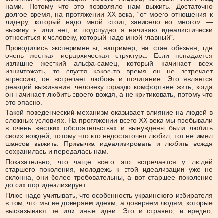
нами. Потому что это позволяло нам выжить. Достаточно
долгое время, на протяжении ХХ
века, “от моего отношения к
лидеру, который надо мной стоит, зависело во многом —
выживу я или нет, и подспудно я начинаю идеалистически
относиться к человеку, который надо мной главный”.
Проводились эксперименты, например, на стае обезьян, где
очень жесткая иерархическая структура. Если попадается
излишне жесткий альфа-самец, который начинает всех
изничтожать, то спустя какое-то время он не встречает
агрессию, он встречает любовь и почитание. Это является
реакций выживания: человеку гораздо комфортнее жить, когда
он начинает любить своего вождя, а не критиковать, потому что
это опасно.
Такой поведенческий механизм оказывает влияние на людей в
сложных условиях. На протяжении всего ХХ века мы пребывали
в очень жестких обстоятельствах и вынуждены были любить
своих вождей, потому что кто недостаточно любил, тот не имел
шансов выжить. Привычка идеализировать и любить вождя
сохранилась и передалась нам.
Показательно, что чаще всего это встречается у людей
старшего поколения, молодежь к этой идеализации уже не
склонна, они более требовательны, а вот старшее поколение
до сих пор идеализирует.
Плюс надо учитывать, что особенность украинского избирателя
в том, что мы не доверяем идеям, а доверяем людям, которые
высказывают те или иные идеи. Это и странно, и вредно,