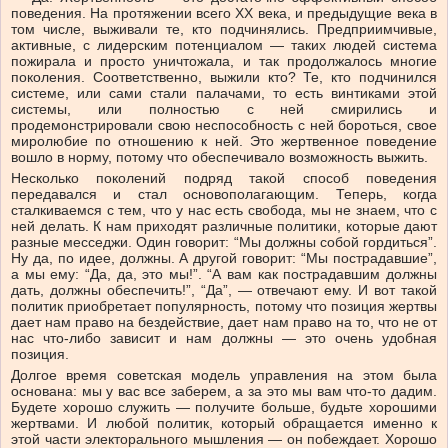
поведения. На протяжении всего ХХ века, и предыдущие века в
том числе, выживали те, кто подчинялись. Предприимчивые,
активные, с лидерским потенциалом — таких людей система
пожирала и просто уничтожала, и так продолжалось многие
поколения. Соответственно, выжили кто? Те, кто подчинился
системе, или сами стали палачами, то есть винтиками этой
системы, или полностью с ней смирились и
продемонстрировали свою неспособность с ней бороться, свое
миролюбие по отношению к ней. Это жертвенное поведение
вошло в норму, потому что обеспечивало возможность выжить.
Несколько поколений подряд такой способ поведения
передавался и стал основополагающим. Теперь, когда
сталкиваемся с тем, что у нас есть свобода, мы не знаем, что с
ней делать. К нам приходят различные политики, которые дают
разные месседжи. Один говорит: “Мы должны собой гордиться”.
Ну да, по идее, должны. А другой говорит: “Мы пострадавшие”,
а мы ему: “Да, да, это мы!”. “А вам как пострадавшим должны
дать, должны обеспечить!”, “Да”, — отвечают ему. И вот такой
политик приобретает популярность, потому что позиция жертвы
дает нам право на бездействие, дает нам право на то, что не от
нас что-либо зависит и нам должны — это очень удобная
позиция.
Долгое время советская модель управления на этом была
основана: мы у вас все заберем, а за это мы вам что-то дадим.
Будете хорошо служить — получите больше, будьте хорошими
жертвами. И любой политик, который обращается именно к
этой части электорального мышления — он побеждает. Хорошо