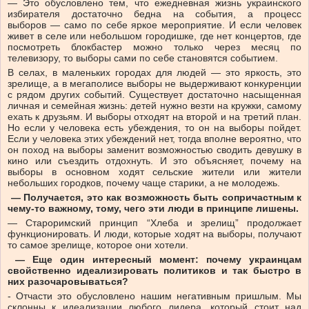
— Это обусловлено тем, что ежедневная жизнь украинского
избирателя достаточно бедна на события, а процесс
выборов — само по себе яркое мероприятие. И если человек
живет в селе или небольшом городишке, где нет концертов, где
посмотреть блокбастер можно только через месяц по
телевизору, то выборы сами по себе становятся событием.
В селах, в маленьких городах для людей — это яркость, это
зрелище, а в мегаполисе выборы не выдерживают конкуренции
с рядом других событий. Существует достаточно насыщенная
личная и семейная жизнь: детей нужно везти на кружки, самому
ехать к друзьям. И выборы отходят на второй и на третий план.
Но если у человека есть убеждения, то он на выборы пойдет.
Если у человека этих убеждений нет, тогда вполне вероятно, что
он поход на выборы заменит возможностью сводить девушку в
кино или съездить отдохнуть. И это объясняет, почему на
выборы в основном ходят сельские жители или жители
небольших городков, почему чаще старики, а не молодежь.
— Получается, это как возможность быть сопричастным к
чему-то важному, тому, чего эти люди в принципе лишены.
— Староримский принцип “Хлеба и зрелищ” продолжает
функционировать. И люди, которые ходят на выборы, получают
то самое зрелище, которое они хотели.
— Еще один интересный момент: почему украинцам
свойственно идеализировать политиков и так быстро в
них разочаровываться?
- Отчасти это обусловлено нашим негативным пришлым. Мы
склонны к идеализации любого лидера, который стоит над