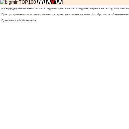
(c) Укррудпром — новости металлургии: цветная металлургия, черная металлургия, мета
При цитировании и использовании материалов ссылка на
www.ukrrudprom.ua
обязательна.
Сделано в miavia estudia.