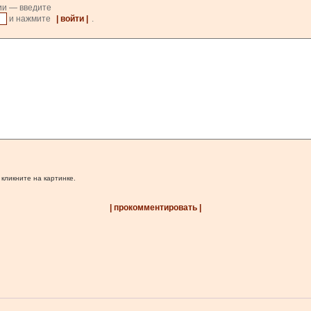
ии — введите
и нажмите
| войти |
.
 кликните на картинке.
| прокомментировать |