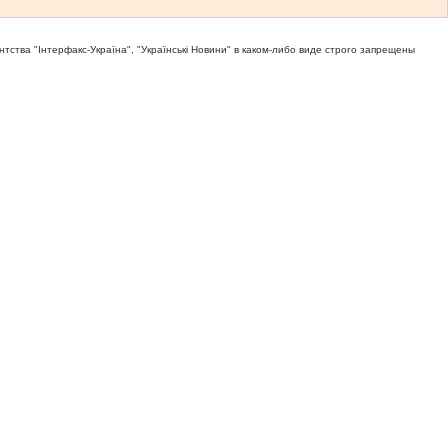
тва "Iнтерфакс-Україна", "Українськi Новини" в каком-либо виде строго запрещены