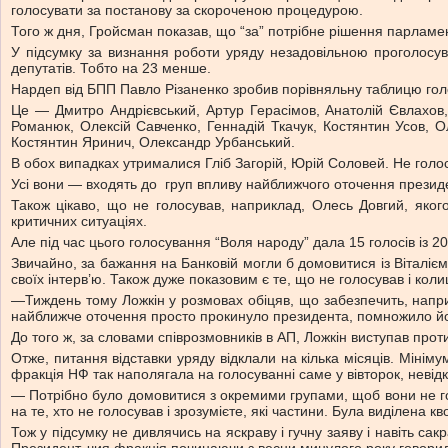
голосувати за постанову за скороченою процедурою.
Того ж дня, Гройсман показав, що “за” потрібне рішення парламен
У підсумку за визнання роботи уряду незадовільною проголосув
депутатів. Тобто на 23 менше.
Нардеп від БПП Павло Різаненко зробив порівняльну таблицю голос
Це — Дмитро Андрієвський, Артур Герасімов, Анатолій Євлахов,
Романюк, Олексій Савченко, Геннадій Ткачук, Костянтин Усов, 
Костянтин Яринич, Олександр Урбанський.
В обох випадках утрималися Гліб Загорій, Юрій Соловей. Не голо
Усі вони — входять до груп впливу найближчого оточення президе
Також цікаво, що не голосував, наприклад, Олесь Довгий, яко
критичних ситуаціях.
Але під час цього голосування “Воля народу” дала 15 голосів із 2
Звичайно, за бажання на Банковій могли б домовитися із Віталієм 
своїх інтерв’ю. Також дуже показовим є те, що не голосував і ко
—Тиждень тому Ложкін у розмовах обіцяв, що забезпечить, наприк
найближче оточення просто прокинуло президента, помножило його
До того ж, за словами співрозмовників в АП, Ложкін виступав прот
Отже, питання відставки уряду відклали на кілька місяців. Міні
фракція НФ так наполягала на голосуванні саме у вівторок, невідк
— Потрібно було домовитися з окремими групами, щоб вони не гол
на те, хто не голосував і зрозумієте, які частини. Була виділена
Тож у підсумку не дивлячись на яскраву і гучну заяву і навіть са