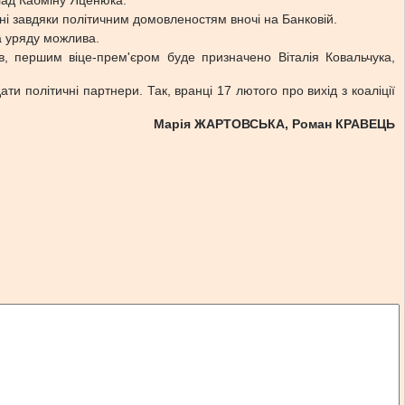
лад Кабміну Яценюка.
рні завдяки політичним домовленостям вночі на Банковій.
ка уряду можлива.
, першим віце-прем'єром буде призначено Віталія Ковальчука,
 політичні партнери. Так, вранці 17 лютого про вихід з коаліції
Марія ЖАРТОВСЬКА, Роман КРАВЕЦЬ