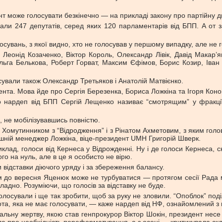
т може голосувати безкінечно — на прикладі закону про партійну дик
али 247 депутатів, серед яких 120 парламентарів від БПП. А от
увань, з якої видно, хто не голосував у першому випадку, але не г
 Леонід Козаченко, Віктор Король, Олександр Лівік, Давід Макар
Ольга Белькова, Роберт Горват, Максим Єфімов, Борис Козир, Іван
сували також Олександр Третьяков і Анатолій Матвієнко.
нта. Мова йде про Сергія Березенка, Бориса Ложкіна та Ігоря Коно
го нардеп від БПП Сергій Лещенко називає “смотрящим” у фракці
0, не мобілізувавшись повністю.
Хомутинником з “Відродження” і з Рінатом Ахметовим, з яким голова
лишній менеджер Ложкіна, віце-президент UMH Григорій Шверк.
лад, голоси від Кернеса у Відрожденні. Ну і де голоси Кернеса, 
 на нуль, але в це я особисто не вірю.
и відставки діючого уряду і за збереження балансу.
мум до вересня Яценюк може не турбуватися — протягом сесії Рада
ладно. Розуміючи, що голосів за відставку не буде.
осували і ще так зробити, щоб за руку не зловили. “Опоблок” поді
 квота, яка не має голосувати, — каже нардеп від НФ, ознайомлений
кральну жертву, якою став генпрокурор Віктор Шокін, президент нес