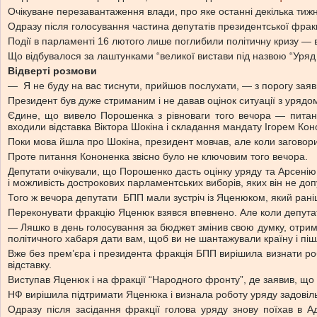
Очікуване перезавантаження влади, про яке останні декілька тиж
Одразу після голосування частина депутатів президентської фракц
Події в парламенті 16 лютого лише поглибили політичну кризу — 
Що відбувалося за лаштунками “великої вистави під назвою “Уряд
Відверті розмови
— Я не буду на вас тиснути, прийшов послухати, — з порогу заяв
Президент був дуже стриманим і не давав оцінок ситуації з урядом
Єдине, що вивело Порошенка з рівноваги того вечора — питанн
входили відставка Віктора Шокіна і складання мандату Ігорем Ко
Поки мова йшла про Шокіна, президент мовчав, але коли заговори
Проте питання Кононенка звісно було не ключовим того вечора.
Депутати очікували, що Порошенко дасть оцінку уряду та Арсенію
і можливість дострокових парламентських виборів, яких він не доп
Того ж вечора депутати БПП мали зустріч із Яценюком, який рані
Переконувати фракцію Яценюк взявся впевнено. Але коли депута
— Ляшко в день голосування за бюджет змінив свою думку, отрима
політичного хабаря дати вам, щоб ви не шантажували країну і піш
Вже без прем’єра і президента фракція БПП вирішила визнати ро
відставку.
Виступав Яценюк і на фракції “Народного фронту”, де заявив, що с
НФ вирішила підтримати Яценюка і визнала роботу уряду задовіл
Одразу після засідання фракції голова уряду знову поїхав в Ад