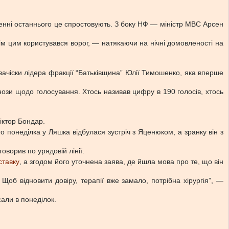
ченні останнього це спростовують. З боку НФ — міністр МВС Арсен
тім цим користувався ворог, — натякаючи на нічні домовленості на
 зачіски лідера фракції “Батьківщина” Юлії Тимошенко, яка вперше
гнози щодо голосування. Хтось називав цифру в 190 голосів, хтось
іктор Бондар.
о понеділка у Ляшка відбулася зустріч з Яценюком, а зранку він з
оворив по урядовій лінії.
ставку
, а згодом його уточнена заява, де йшла мова про те, що він
б відновити довіру, терапії вже замало, потрібна хірургія”, —
али в понеділок.