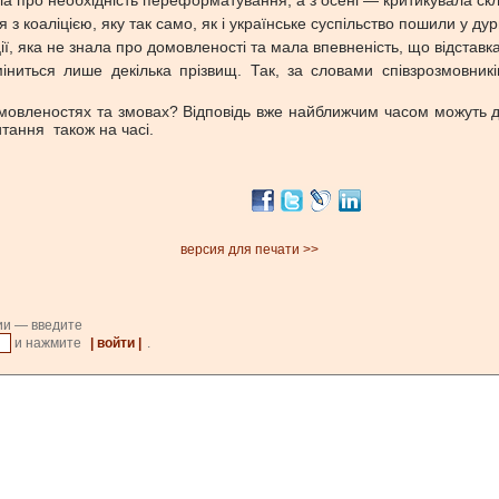
ла про необхідність переформатування, а з осені — критикувала ск
з коаліцією, яку так само, як і українське суспільство пошили у ду
ії, яка не знала про домовленості та мала впевненість, що відстав
иться лише декілька прізвищ. Так, за словами співзрозмовників
овленостях та змовах? Відповідь вже найближчим часом можуть дати
тання також на часі.
версия для печати >>
ии — введите
и нажмите
| войти |
.