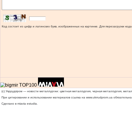
Код состоит из цифр и латинских букв, изображенных на картинке. Для перезагрузки кода
(c) Укррудпром — новости металлургии: цветная металлургия, черная металлургия, мета
При цитировании и использовании материалов ссылка на
www.ukrrudprom.ua
обязательна.
Сделано в miavia estudia.