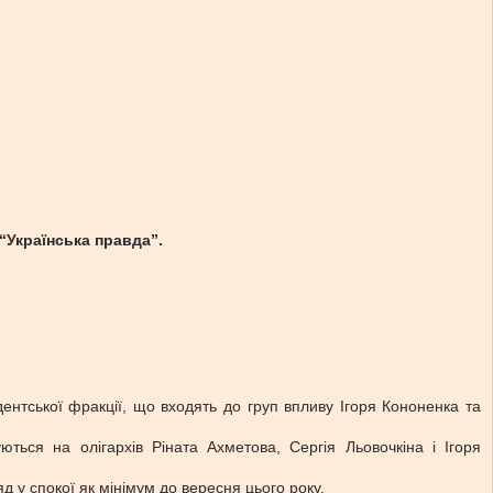
“Українська правда”.
нтської фракції, що входять до груп впливу Ігоря Кононенка та
ються на олігархів Ріната Ахметова, Сергія Льовочкіна і Ігоря
 у спокої як мінімум до вересня цього року.