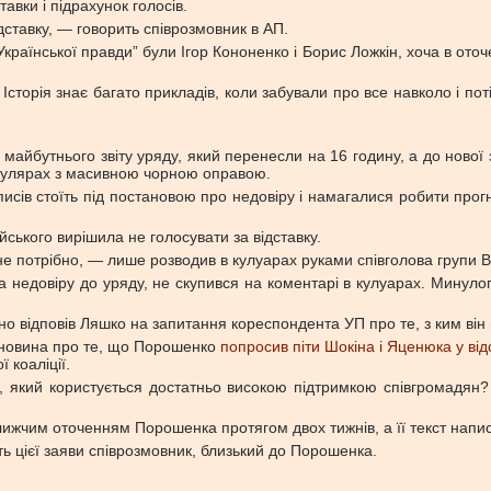
вки і підрахунок голосів.
дставку, — говорить співрозмовник в АП.
країнської правди” були Ігор Кононенко і Борис Ложкін, хоча в ото
сторія знає багато прикладів, коли забували про все навколо і по
о майбутнього звіту уряду, який перенесли на 16 годину, а до нової
окулярах з масивною чорною оправою.
писів стоїть під постановою про недовіру і намагалися робити про
ського вирішила не голосувати за відставку.
 не потрібно, — лише розводив в кулуарах руками співголова групи В
 недовіру до уряду, не скупився на коментарі в кулуарах. Минулог
 відповів Ляшко на запитання кореспондента УП про те, з ким він г
я новина про те, що Порошенко
попросив піти Шокіна і Яценюка у від
 коаліції.
який користується достатньо високою підтримкою співгромадян? Що
ижчим оточенням Порошенка протягом двох тижнів, а її текст напис
ь цієї заяви співрозмовник, близький до Порошенка.