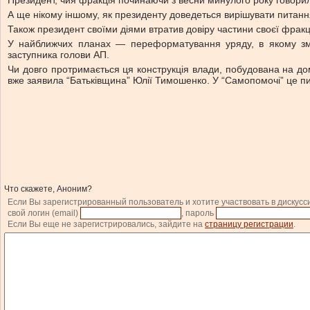
Президент, чия фракція починаючи з весни минулого року говори
А ще нікому іншому, як президенту доведеться вирішувати питання 
Також президент своїми діями втратив довіру частини своєї фракц
У найближчих планах — переформатування уряду, в якому змін
заступника голови АП.
Чи довго протримається ця конструкція влади, побудована на дом
вже заявила “Батьківщина” Юлії Тимошенко. У “Самопомочі” це пи
Что скажете, Аноним?
Если Вы зарегистрированный пользователь и хотите участвовать в дискусс
свой логин (email)
, пароль
Если Вы еще не зарегистрировались, зайдите на
страницу регистрации
.