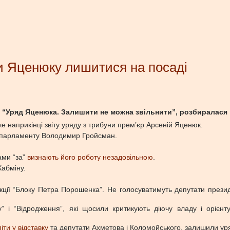
и Яценюку лишитися на посаді
 “Уряд Яценюка. Залишити не можна звільнити”, розбиралася 
е наприкінці звіту уряду з трибуни прем’єр Арсеній Яценюк.
р парламенту Володимир Гройсман.
ами “за”
визнають його роботу незадовільною
.
абміну.
ції “Блоку Петра Порошенка”. Не голосуватимуть депутати президе
 і “Відродження”, які щосили критикують діючу владу і орієнту
ти у відставку
та депутати Ахметова і Коломойського, залишили уряд