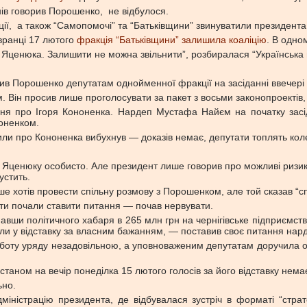
нів говорив Порошенко, не відбулося.
ії, а також “Самопомочі” та “Батьківщини” звинуватили президента 
вранці 17 лютого
фракція “Батьківщини” залишила коаліцію
. В одно
 Яценюка. Залишити не можна звільнити”, розбиралася “Українська 
ив Порошенко депутатам однойменної фракції на засіданні ввечері 
. Він просив лише проголосувати за пакет з восьми законопроектів,
я про Ігоря Кононенка. Нардеп Мустафа Найєм на початку засід
ноненком.
ли про Кононенка вибухнув — доказів немає, депутати топлять колег
 Яценюку особисто. Але президент лише говорив про можливі ризики
устить.
ше хотів провести спільну розмову з Порошенком, але той сказав “
ти почали ставити питання — почав нервувати.
вши політичного хабаря в 265 млн грн на чернігівське підприємст
ли у відставку за власним бажанням, — поставив своє питання нарде
боту уряду незадовільною, а уповноваженим депутатам доручила отр
таном на вечір понеділка 15 лютого голосів за його відставку нема
ьно.
міністрацію президента, де відбувалася зустріч в форматі “стра