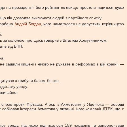
буде на президенті і його рейтинг як явище просто знищиться дуже
 що він дозволяє виключати людей з партійного списку.
 Корбана
Андрій Богдан
, чого намагалося не допустити керівництво
и.
ь за колоною про щось говорив з Віталієм Хомутинником.
тів від БПП.
ка.
не зашили кишені і нічого не рухаєте в реформах в цій країні, —
 цитував з трибуни басом Ляшко.
ідставку уряду.
 звичайно!
их справ проти Фірташа. А ось із Ахметовим у Яценюка — хороші
юк лобіював інтереси Ахметова у питанні його компанії ДТЕК, що є
ру уряду, під якою підписалося 159 нардепів та запропонував