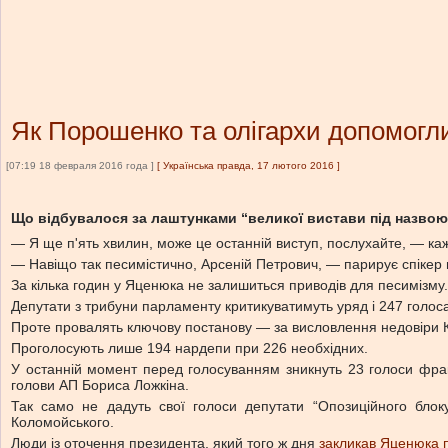
Як Порошенко та олігархи допомогл
[07:19 18 февраля 2016 года ]
[
Українська правда, 17 лютого 2016
]
Що відбувалося за лаштунками “великої вистави під назвою
— Я ще п'ять хвилин, може це останній виступ, послухайте, — каж
— Навіщо так песимістично, Арсеній Петрович, — парирує спіке
За кілька годин у Яценюка не залишиться приводів для песимізму.
Депутати з трибуни парламенту критикуватимуть уряд і 247 голос
Проте провалять ключову постанову — за висловлення недовіри К
Проголосують лише 194 нардепи при 226 необхідних.
У останній момент перед голосуванням зникнуть 23 голоси фрак
голови АП Бориса Ложкіна.
Так само не дадуть свої голоси депутати “Опозиційного блоку”
Коломойського.
Люди із оточення президента, який того ж дня
закликав Яценюка пі