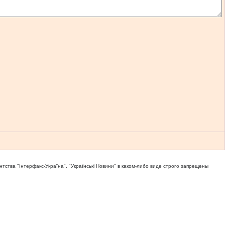
тва "Iнтерфакс-Україна", "Українськi Новини" в каком-либо виде строго запрещены