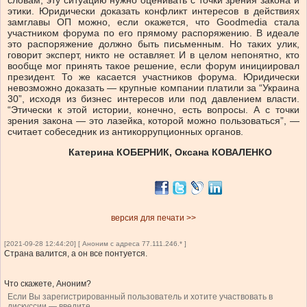
этики. Юридически доказать конфликт интересов в действиях
замглавы ОП можно, если окажется, что Goodmedia стала
участником форума по его прямому распоряжению. В идеале
это распоряжение должно быть письменным. Но таких улик,
говорит эксперт, никто не оставляет. И в целом непонятно, кто
вообще мог принять такое решение, если форум инициировал
президент. То же касается участников форума. Юридически
невозможно доказать — крупные компании платили за “Украина
30”, исходя из бизнес интересов или под давлением власти.
“Этически к этой истории, конечно, есть вопросы. А с точки
зрения закона — это лазейка, которой можно пользоваться”, —
считает собеседник из антикоррупционных органов.
Катерина КОБЕРНИК, Оксана КОВАЛЕНКО
версия для печати >>
[2021-09-28 12:44:20] [ Аноним с адреса 77.111.246.* ]
Страна валится, а он все понтуется.
Что скажете, Аноним?
Если Вы зарегистрированный пользователь и хотите участвовать в
дискуссии — введите