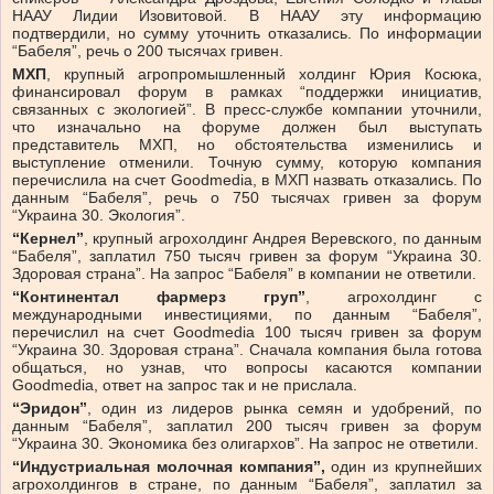
НААУ Лидии Изовитовой. В НААУ эту информацию
подтвердили, но сумму уточнить отказались. По информации
“Бабеля”, речь о 200 тысячах гривен.
МХП
, крупный агропромышленный холдинг Юрия Косюка,
финансировал форум в рамках “поддержки инициатив,
связанных с экологией”. В пресс-службе компании уточнили,
что изначально на форуме должен был выступать
представитель МХП, но обстоятельства изменились и
выступление отменили. Точную сумму, которую компания
перечислила на счет Goodmedia, в МХП назвать отказались. По
данным “Бабеля”, речь о 750 тысячах гривен за форум
“Украина 30. Экология”.
“Кернел”
, крупный агрохолдинг Андрея Веревского, по данным
“Бабеля”, заплатил 750 тысяч гривен за форум “Украина 30.
Здоровая страна”. На запрос “Бабеля” в компании не ответили.
“Континентал фармерз груп”
, агрохолдинг с
международными инвестициями, по данным “Бабеля”,
перечислил на счет Goodmedia 100 тысяч гривен за форум
“Украина 30. Здоровая страна”. Сначала компания была готова
общаться, но узнав, что вопросы касаются компании
Goodmedia, ответ на запрос так и не прислала.
“Эридон”
, один из лидеров рынка семян и удобрений, по
данным “Бабеля”, заплатил 200 тысяч гривен за форум
“Украина 30. Экономика без олигархов”. На запрос не ответили.
“Индустриальная молочная компания”,
один из крупнейших
агрохолдингов в стране, по данным “Бабеля”, заплатил за