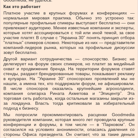
Как это работает
Платное участие в крупных форумах и конференциях —
нормальная мировая практика. Обычно это устроено так:
популярные профильные спикеры выступают бесплатно — они
привлекают аудиторию. Менее известные компании и эксперты,
которые хотят ассоциироваться с той или иной темой, за свое
участие платят. В случае с “Украина 30” понять принцип отбора
“платных” спикеров сложно. Некоторые из них — представители
компаний-лидеров рынка, которых на профильные дискуссии
зовут бесплатно.
Другой вариант сотрудничества — спонсорство. Бизнес не
делегирует на форум своих спикеров, но платит за медийный
охват и продвижение бренда. На территории форумов ставят
стенды, раздают брендированные товары, показывают рекламу
в кулуарах. На “Украине 30” спонсорских проявлений мы не
нашли, а имена тех, кто поддержали форум, не афишировали.
В числе спонсоров оказались крупнейшие агрохолдинги,
компания олигарха Рината Ахметова и “Эпицентр”. Эта
торговая сеть работала, когда остальные магазины закрыли из-
за локдауна. Власть тогда критиковали за избирательный
подход к бизнесу.
Мы попросили прокомментировать расценки Goodmedia
руководителя компании, которая много лет проводила крупные
конференции и форумы, в том числе — в “Парковом”. Он
согласился на условиях анонимности, опасаясь давления со
стороны Офиса президента. Он считает, что за такие деньги