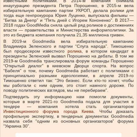
известными политиками. В 2014-м компания снимала
инаугурацию президента Петра Порошенко, в 2015-м вела
избирательную кампанию партии УКРОП, делала ролики для
тогда еще генпрокурора Юрия Луценко, выпускала фильмы —
“Битва за Днепр” и “Пять дней с Игорем Кононенко”. В 2017—
2018 годах GoodMedia сняла целый ряд роликов о достижениях
власти — правительства и Министерства информполитики. За
это из бюджета компания получила 21,35 миллиона гривен.
В 2019-м Goodmedia вела избирательную кампанию
Владимира Зеленского и партии “Слуга народа”. Тимошенко
был продюсером известного
ролика
, в котором кандидат в
президенты Зеленский вызвал Порошенко на дебаты. В том же
2019-м Goodmedia транслировала форум команды Порошенко
“Открытый диалог” в киевском Дворце спорта. На вопрос
“Бабеля” о том, почему Goodmedia работает с политиками c
принципиально разными идеологиями, в апреле 2019-го
Тимошенко ответил так: “Это бизнес. Если кто-то хочет, чтобы
мы работали с ним одним, это стоит намного дороже. По
поводу политических взглядов, мы не перебираем”.
Подтвердить эту информацию нам помогли документы,
которые в марте 2021-го Goodmedia подала для участия в
тендере — компания хотела стать организатором
Инвестиционного форума города Киева
. Чтобы доказать
профильную экспертизу, в тендерных документах Goodmedia
назвала себя “одним из основных организаторов” форума
“Украина 30”.