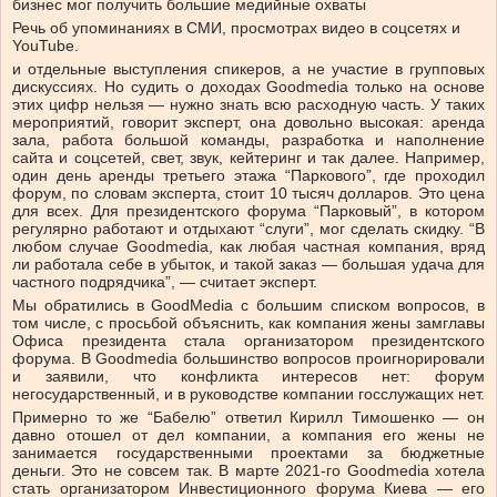
бизнес мог получить большие
медийные охваты
Речь об упоминаниях в СМИ, просмотрах видео в соцсетях и
YouTube.
и отдельные выступления спикеров, а не участие в групповых
дискуссиях. Но судить о доходах Goodmedia только на основе
этих цифр нельзя — нужно знать всю расходную часть. У таких
мероприятий, говорит эксперт, она довольно высокая: аренда
зала, работа большой команды, разработка и наполнение
сайта и соцсетей, свет, звук, кейтеринг и так далее. Например,
один день аренды третьего этажа “Паркового”, где проходил
форум, по словам эксперта, стоит 10 тысяч долларов. Это цена
для всех. Для президентского форума “Парковый”, в котором
регулярно работают и отдыхают “слуги”, мог сделать скидку. “В
любом случае Goodmedia, как любая частная компания, вряд
ли работала себе в убыток, и такой заказ — большая удача для
частного подрядчика”, — считает эксперт.
Мы обратились в GoodMedia с большим списком вопросов, в
том числе, с просьбой объяснить, как компания жены замглавы
Офиса президента стала организатором президентского
форума. В Goodmedia большинство вопросов проигнорировали
и заявили, что конфликта интересов нет: форум
негосударственный, и в руководстве компании госслужащих нет.
Примерно то же “Бабелю” ответил Кирилл Тимошенко — он
давно отошел от дел компании, а компания его жены не
занимается государственными проектами за бюджетные
деньги. Это не совсем так. В марте 2021-го Goodmedia хотела
стать организатором Инвестиционного форума Киева — его