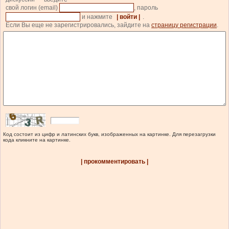
свой логин (email)
, пароль
и нажмите
| войти |
.
Если Вы еще не зарегистрировались, зайдите на
страницу регистрации
.
Код состоит из цифр и латинских букв, изображенных на картинке. Для перезагрузки
кода кликните на картинке.
| прокомментировать |