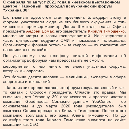
С февраля по август 2021 года в киевском выставочном
центре “Парковый” проходил всеукраинский форум
“Украина 30”.
Его главным идеологом стал президент. Благодаря этому в
форуме участвовали люди из его близкого окружения и топ-
чиновники: премьер-министр Денис Шмыгаль, глава Офиса
президента
Андрей Ермак
, его заместитель
Кирилл Тимошенко
,
многие министры и главы госпредприятий. Их выступления
часто цитировали ведущие СМИ и показывали телеканалы.
Организаторы форума остались за кадром — их контактов нет
на
официальном сайте
По указанному там телефону никакой информации об
организаторах форума нам предоставить не смогли.
мероприятия, о них ничего не знают участники форума,
которых мы
опросили
Это больше десяти человек — медийщики, эксперты в сфере
энергетики и технологий.
. Часть из них предполагают, что форум государственный и как-
то связан с Офисом президента. Отчасти это правда. Мы
выяснили, что “Украину 30” организовала и провела частная
компания Goodmedia.
Согласно данным YouControl. е
е
основателем и до
марта 2020 года
руководителем был
замглавы Офиса президента Кирилл Тимошенко. После этого
компанию возглавила его жена Алена Тимошенко. Но до
сентября этого года Кирилл Тимошенко значился на сайте
компании
как CEO.