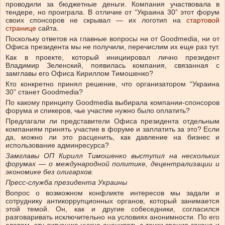
проводили за бюджетные деньги. Компания участвовала в
тендере, но проиграла. В отличие от “Украина 30” этот форум
своих спонсоров не скрывал — их логотип на
стартовой
странице
сайта.
Поскольку ответов на главные вопросы ни от Goodmedia, ни от
Офиса президента мы не получили, перечислим их еще раз тут.
Как в проекте, который инициировал лично президент
Владимир Зеленский, появилась компания, связанная с
замглавы его Офиса Кириллом Тимошенко?
Кто конкретно принял решение, что организатором “Украина
30” станет Goodmedia?
По какому принципу Goodmedia выбирала компании-спонсоров
форума и спикеров, чье участие нужно было оплатить?
Предлагали ли представители Офиса президента отдельным
компаниям принять участие в форуме и заплатить за это? Если
да, можно ли это расценить, как давление на бизнес и
использование админресурса?
Замглавы ОП Кирилл Тимошенко выступил на нескольких
форумах — о международной политике, децентрализации и
экономике без олигархов.
Пресс-служба президента Украины
Вопрос о возможном конфликте интересов мы задали и
сотруднику антикоррупционных органов, который занимается
этой темой. Он, как и другие собеседники, согласился
разговаривать исключительно на условиях анонимности. По его
словам, эту ситуацию нужно оценивать с точки зрения закона и