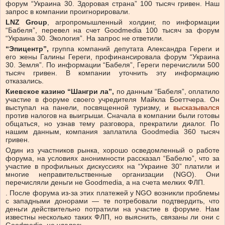
форум “Украина 30. Здоровая страна” 100 тысяч гривен. Наш
запрос в компании проигнорировали.
LNZ Group
, агропромышленный холдинг, по информации
“Бабеля”, перевел на счет Goodmedia 100 тысяч за форум
“Украина 30. Экология”. На запрос не ответили.
“Эпицентр”,
группа компаний депутата Александра Гереги и
его жены Галины Гереги, профинансировала форум “Украина
30. Земля”. По информации “Бабеля”, Гереги перечислили 500
тысяч гривен. В компании уточнить эту информацию
отказались.
Киевское казино “Шангри ла”,
по данным “Бабеля”, оплатило
участие в форуме своего учредителя Майкла Боеттчера. Он
выступал на панели, посвященной туризму, и
высказывался
против налогов на выигрыши. Сначала в компании были готовы
общаться, но узнав тему разговора, прекратили диалог. По
нашим данным, компания заплатила Goodmedia 360 тысяч
гривен.
Один из участников рынка, хорошо осведомленный о работе
форума, на условиях анонимности рассказал “Бабелю”, что за
участие в профильных дискуссиях на “Украине 30” платили и
многие неправительственные организации (NGO). Они
перечисляли деньги не Goodmedia, а на счета мелких
ФЛП.
. После форума из-за этих платежей у NGO возникли проблемы
с западными донорами — те потребовали подтвердить, что
деньги действительно потратили на участие в форуме. Нам
известны несколько таких ФЛП, но выяснить, связаны ли они с
Goodmedia, не удалось.