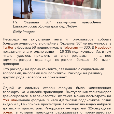
На “Украина 30” выступила президент
Еврокомиссии Урсула фон дер Ляйен.
Getty Images
Несмотря на актуальные темы и топ-спикеров, собрать
большую аудиторию в онлайне у “Украины 30” не получилось: в
Twitter
у форума 58 подписчиков, в
Telegram
— 330. В
Facebook
показатели значительно выше — 16 335 подписчиков. Их, в том
числе, удалось привлечь за счет рекламы — на нее
администраторы страницы потратили больше
20 тысяч
долларов
Это расходы на промо контента, связанного с социальными
вопросами, выборами или политикой. Расходы на рекламу
другого рода Facebook не показывает.
.
Одной из сильных сторон форума была качественная
телекартинка и онлайн-трансляции. Выступления топ-спикеров
транслировали в теленовостях, их также можно посмотреть на
YouTube
-канале форума. У него 4,3 тысячи подписчиков, сотни
видео и 1,3 миллиона просмотров. Большинство видео набрали
до тысячи просмотров. Рекордсмен — короткий 32-секундный
ролик
, в котором президент рассказывает о преимуществах