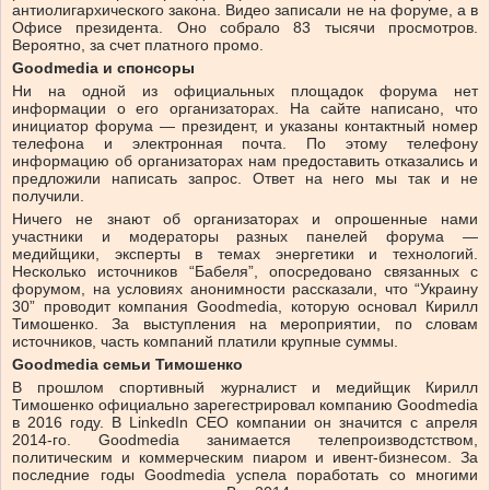
антиолигархического закона. Видео записали не на форуме, а в
Офисе президента. Оно собрало 83 тысячи просмотров.
Вероятно, за счет платного промо.
Goodmedia и спонсоры
Ни на одной из официальных площадок форума нет
информации о его организаторах. На сайте написано, что
инициатор форума — президент, и указаны контактный номер
телефона и электронная почта. По этому телефону
информацию об организаторах нам предоставить отказались и
предложили написать запрос. Ответ на него мы так и не
получили.
Ничего не знают об организаторах и опрошенные нами
участники и модераторы разных панелей форума —
медийщики, эксперты в темах энергетики и технологий.
Несколько источников “Бабеля”, опосредовано связанных с
форумом, на условиях анонимности рассказали, что “Украину
30” проводит компания Goodmedia, которую основал Кирилл
Тимошенко. За выступления на мероприятии, по словам
источников, часть компаний платили крупные суммы.
Goodmedia семьи Тимошенко
В прошлом спортивный журналист и медийщик Кирилл
Тимошенко официально зарегестрировал компанию Goodmedia
в 2016 году. В LinkedIn CEO компании он значится с апреля
2014-го. Goodmedia занимается телепроизводстством,
политическим и коммерческим пиаром и ивент-бизнесом. За
последние годы Goodmedia успела поработать со многими