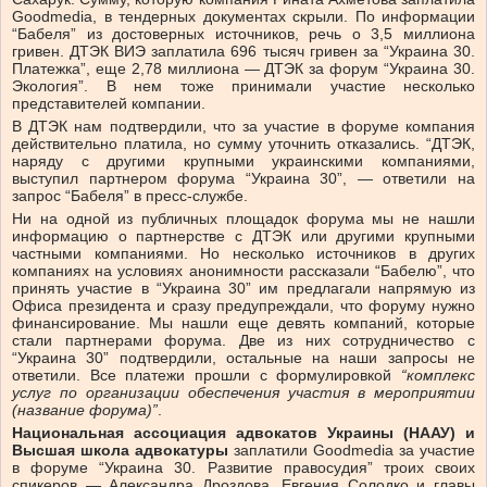
Goodmedia, в тендерных документах скрыли. По информации
“Бабеля” из достоверных источников, речь о 3,5 миллиона
гривен. ДТЭК ВИЭ заплатила 696 тысяч гривен за “Украина 30.
Платежка”, еще 2,78 миллиона — ДТЭК за форум “Украина 30.
Экология”. В нем тоже принимали участие несколько
представителей компании.
В ДТЭК нам подтвердили, что за участие в форуме компания
действительно платила, но сумму уточнить отказались. “ДТЭК,
наряду с другими крупными украинскими компаниями,
выступил партнером форума “Украина 30”, — ответили на
запрос “Бабеля” в пресс-службе.
Ни на одной из публичных площадок форума мы не нашли
информацию о партнерстве с ДТЭК или другими крупными
частными компаниями. Но несколько источников в других
компаниях на условиях анонимности рассказали “Бабелю”, что
принять участие в “Украина 30” им предлагали напрямую из
Офиса президента и сразу предупреждали, что форуму нужно
финансирование. Мы нашли еще девять компаний, которые
стали партнерами форума. Две из них сотрудничество с
“Украина 30” подтвердили, остальные на наши запросы не
ответили. Все платежи прошли с формулировкой
“комплекс
услуг по организации обеспечения участия в мероприятии
(название форума)”
.
Национальная ассоциация адвокатов Украины (НААУ) и
Высшая школа адвокатуры
заплатили Goodmedia за участие
в форуме “Украина 30. Развитие правосудия” троих своих
спикеров — Александра Дроздова, Евгения Солодко и главы