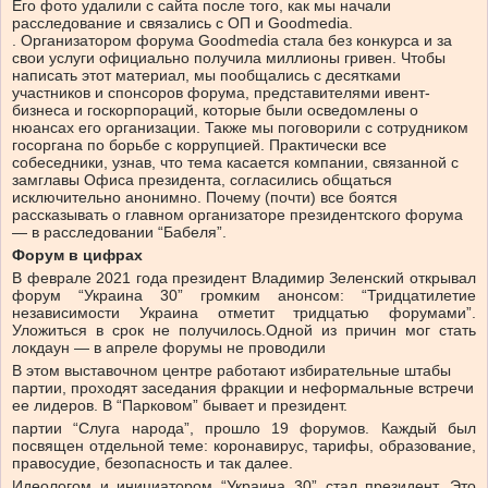
Его фото удалили с сайта после того, как мы начали
расследование и связались с ОП и Goodmedia.
. Организатором форума Goodmedia стала без конкурса и за
свои услуги официально получила миллионы гривен. Чтобы
написать этот материал, мы пообщались с десятками
участников и спонсоров форума, представителями ивент-
бизнеса и госкорпораций, которые были осведомлены о
нюансах его организации. Также мы поговорили с сотрудником
госоргана по борьбе с коррупцией. Практически все
собеседники, узнав, что тема касается компании, связанной с
замглавы Офиса президента, согласились общаться
исключительно анонимно. Почему (почти) все боятся
рассказывать о главном организаторе президентского форума
— в расследовании “Бабеля”.
Форум в цифрах
В феврале 2021 года президент Владимир Зеленский открывал
форум “Украина 30” громким анонсом: “Тридцатилетие
независимости Украина отметит тридцатью форумами”.
Уложиться в срок
не получилось.
Одной из причин мог стать
локдаун — в апреле форумы не проводили
В этом выставочном центре работают избирательные штабы
партии, проходят заседания фракции и неформальные встречи
ее лидеров. В “Парковом” бывает и президент.
партии “Слуга народа”, прошло 19 форумов. Каждый был
посвящен отдельной теме: коронавирус, тарифы, образование,
правосудие, безопасность и так далее.
Идеологом и инициатором “Украина 30” стал президент. Это