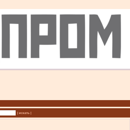
| искать |