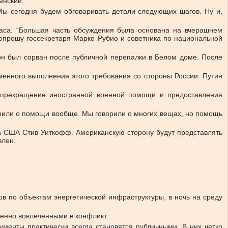
енский.
Мы сегодня будем обговаривать детали следующих шагов. Ну и,
часа. “Большая часть обсуждения была основана на вчерашнем
попрошу госсекретаря Марко Рубио и советника по национальной
тон был сорван после публичной перепалки в Белом доме. После
енного выполнения этого требования со стороны России. Путин
 прекращение иностранной военной помощи и предоставления
орили о помощи вообще. Мы говорили о многих вещах, но помощь
а США Стив Уиткофф. Американскую сторону будут представлять
влен.
 по объектам энергетической инфраструктуры, в ночь на среду
енно вовлеченными в конфликт.
ументы практически всегда становятся публичными. В них четко