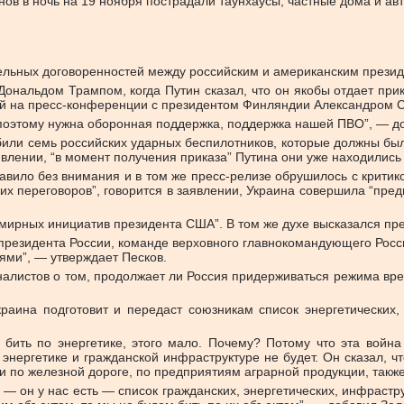
онов в ночь на 19 ноября пострадали таунхаусы, частные дома и а
тельных договоренностей между российским и американским прези
нальдом Трампом, когда Путин сказал, что он якобы отдает прика
кий на пресс-конференции с президентом Финляндии Александром С
 поэтому нужна оборонная поддержка, поддержка нашей ПВО”, — д
били семь российских ударных беспилотников, которые должны был
явлении, “в момент получения приказа” Путина они уже находились 
авило без внимания и в том же пресс-релизе обрушилось с критико
их переговоров”, говорится в заявлении, Украина совершила “пр
мирных инициатив президента США”. В том же духе высказался пр
резидента России, команде верховного главнокомандующего Росси
ями”, — утверждает Песков.
рналистов о том, продолжает ли Россия придерживаться режима вр
раина подготовит и передаст союзникам список энергетических,
е бить по энергетике, этого мало. Почему? Потому что эта вой
нергетике и гражданской инфраструктуре не будет. Он сказал, чт
и по железной дороге, по предприятиям аграрной продукции, такж
в — он у нас есть — список гражданских, энергетических, инфраст