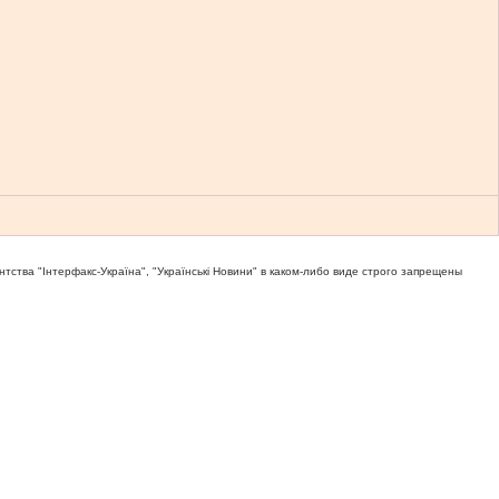
тва "Iнтерфакс-Україна", "Українськi Новини" в каком-либо виде строго запрещены