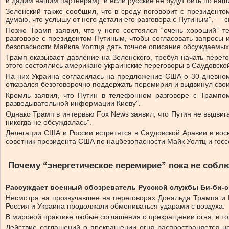
и дадим нашим партнерам), и если русские не будут бить по наш
Зеленский также сообщил, что в среду поговорит с президент
думаю, что услышу от него детали его разговора с Путиным”, — 
Позже Трамп заявил, что у него состоялся “очень хороший” 
разговоре с президентом Путиным, чтобы согласовать запросы 
безопасности Майкла Уолтца дать точное описание обсуждаемых п
Трамп оказывает давление на Зеленского, требуя начать перег
этого состоялись американо-украинские переговоры в Саудовско
На них Украина согласилась на предложение США о 30-дневном
отказался безоговорочно поддержать перемирия и выдвинул свои
Кремль заявил, что Путин в телефонном разговоре с Трамп
разведывательной информации Киеву”.
Однако Трамп в интервью Fox News заявил, что Путин не выдви
никогда не обсуждалась”.
Делегации США и России встретятся в Саудовской Аравии в во
советник президента США по нацбезопасности Майк Уолтц и госс
Почему “энергетическое перемирие” пока не собл
Рассуждает военный обозреватель Русской службы Би-би-
Несмотря на прозвучавшее на переговорах Дональда Трампа и 
Россия и Украина продолжали обмениваться ударами с воздуха.
В мировой практике любые соглашения о прекращении огня, в т
Действие соглашений о прекращении огня распространяется на 