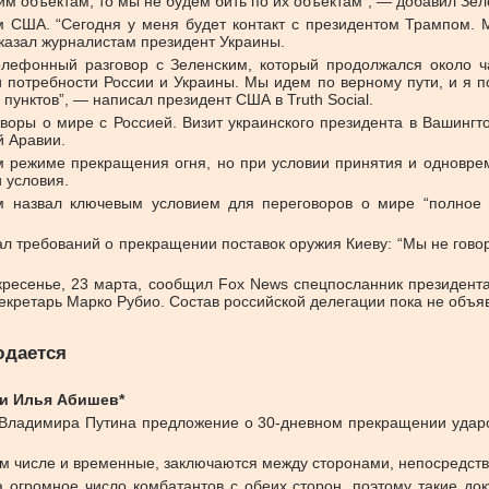
им объектам, то мы не будем бить по их объектам”, — добавил Зел
ом США. “Сегодня у меня будет контакт с президентом Трампом. 
сказал журналистам президент Украины.
телефонный разговор с Зеленским, который продолжался около 
и потребности России и Украины. Мы идем по верному пути, и я 
унктов”, — написал президент США в Truth Social.
оворы о мире с Россией. Визит украинского президента в Вашинг
й Аравии.
 режиме прекращения огня, но при условии принятия и одноврем
 условия.
ом назвал ключевым условием для переговоров о мире “полное
гал требований о прекращении поставок оружия Киеву: “Мы не гов
скресенье, 23 марта, сообщил Fox News спецпосланник президент
екретарь Марко Рубио. Состав российской делегации пока не объя
юдается
си Илья Абишев*
Владимира Путина предложение о 30-дневном прекращении ударов
ом числе и временные, заключаются между сторонами, непосредств
огромное число комбатантов с обеих сторон, поэтому такие док