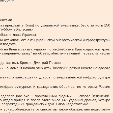
втомобили
дентами.
з прекратить [бить] по украинской энергетике, было за ночь 150
туббом в Хельсинки.
обавил глава Украины.
и атаковать объекты украинской энергетической инфраструктуры
в воздухе.
й на Киев в связи с ударом по нефтебазе в Краснодарском крае.
еднамеренную атаку” на объект, обеспечивающий перевалку нефти
едставитель Кремля Дмитрий Песков.
и на момент начала этих атак. Киевский режим ничего не сделал
еменного прекращения ударов по энергетической инфраструктуре
 инфраструктурных и гражданских объектов, по которым Россия
на сделала нас очень практичными людьми, — сказал Зеленский.
о отдал приказ. И после этого было 145 ударных дронов, четыре
е поврежден 21 гражданский дом. Слов недостаточно”.
руктурных объектов (этот список мы также обязательно подготовим