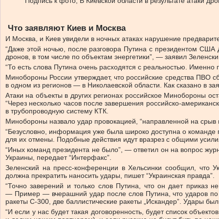
Подпись к фото,
В Киевской области в результате атаки др
Что заявляют Киев и Москва
И Москва, и Киев увидели в ночных атаках нарушение предвари
“Даже этой ночью, после разговора Путина с президентом США До
дронов, в том числе по объектам энергетики”, — заявил Зеленс
“То есть слова Путина очень расходятся с реальностью. Именно
Минобороны России утверждает, что российские средства ПВО с
в одном из регионов — в Николаевской области. Как сказано в за
Атаки на объекты в других регионах российское Минобороны ост
“Через несколько часов после завершения российско-американск
в трубопроводную систему КТК.
Минобороны назвало удар провокацией, “направленной на срыв 
“Безусловно, информация уже была широко доступна о команде п
для их отмены. Подобные действия идут вразрез с общими усили
“Иных команд президента не было”, — ответил он на вопрос жу
Украины, передает “Интерфакс”.
Зеленский на пресс-конференции в Хельсинки сообщил, что Ук
должна прекратить наносить удары, пишет “Украинская правда”.
“Точно заверений и только слов Путина, что он дает приказ н
— Пример — вчерашний удар после слов Путина, что ударов по э
ракеты С-300, две баллистические ракеты „Искандер”. Удары был
“И если у нас будет такая договоренность, будет список объекто