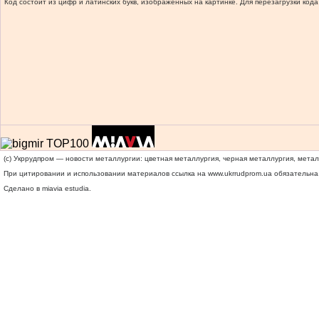
Код состоит из цифр и латинских букв, изображенных на картинке. Для перезагрузки кода
(c) Укррудпром — новости металлургии: цветная металлургия, черная металлургия, мета
При цитировании и использовании материалов ссылка на
www.ukrrudprom.ua
обязательна.
Сделано в miavia estudia.