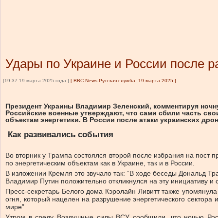
Удары по Украине и России после р
[19:37 19 марта 2025 года ]
[
BBC News Русская служба, 19 марта 2025
]
Президент Украины Владимир Зеленский, комментируя ночну
Российские военные утверждают, что сами сбили часть сво
объектам энергетики. В России после атаки украинских дро
Как развивались события
Во вторник у Трампа состоялся второй после избрания на пост 
по энергетическим объектам как в Украине, так и в России.
В изложении Кремля это звучало так: “В ходе беседы Дональд Т
Владимир Путин положительно откликнулся на эту инициативу и 
Пресс-секретарь Белого дома Кэролайн Ливитт также упомянула 
огня, который нацелен на разрушение энергетического сектора
мире”.
Утром в среду Воздушные силы ВСУ сообщили, что ночью Росс