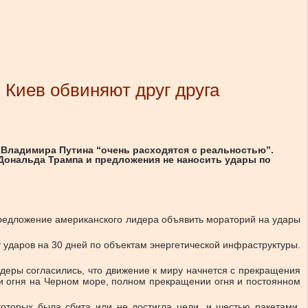
 Киев обвиняют друг друга
 Владимира Путина “очень расходятся с реальностью”.
Дональда Трампа и предложения не наносить удары по
 предложение американского лидера объявить мораторий на удары
 ударов на 30 дней по объектам энергетической инфраструктуры.
идеры согласились, что движение к миру начнется с прекращения
ии огня на Черном море, полном прекращении огня и постоянном
оторых была сбита или не достигла цели, и шестью ракетами.