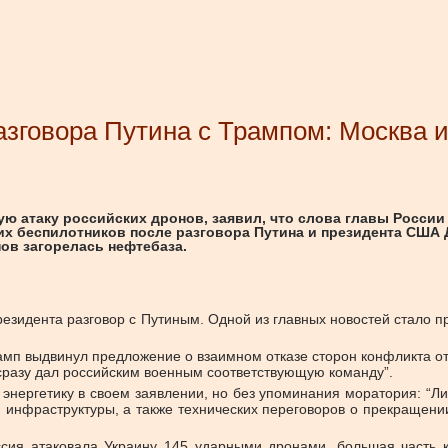
азговора Путина с Трампом: Москва и
ю атаку российских дронов, заявил, что слова главы России
их беспилотников после разговора Путина и президента США 
нов загорелась нефтебаза.
президента разговор с Путиным. Одной из главных новостей стало
рамп выдвинул предложение о взаимном отказе сторон конфликта от
сразу дал российским военным соответствующую команду”.
энергетику в своем заявлении, но без упоминания моратория: “Л
 и инфраструктуры, а также технических переговоров о прекращен
ия атаковала Украину 145 ударными дронами, большая часть к