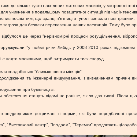
тися до кількох густо населених житлових масивів, у метрополітені
 для уникнення в подальшому позаштатної ситуації під час інтенсивн
снив поспіх тим, що вранці п'ятниці в тунелі виявили нові тріщини.
вже загроза для безпеки перевезення наших пасажирів. Тому було пр
А відбулося це через “нерівномірні процеси розущільнення, віброп
поруджували “у поймі річки Либідь у 2008-2010 роках підземним
 і є надто масивними, щоб витримувати тиск споруд.
еля знадобиться “близько шести місяців”.
дослідження та інженерні вишукування, з визначенням причин вини
орушення при будівництві.
и обстеження стануть відомі не раніше, як за два тижні. Після цьо
генпідрядником дотримані ті норми, які були передбачені проєк
ька”, “Виставковий центр”, “Іподром”, “Теремки” продовжать цілодобо