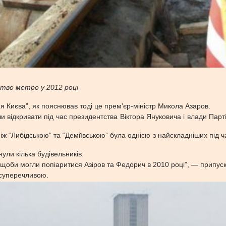
цтво метро у 2012 році
я Києва”, як пояснював тоді це прем’єр-міністр Микола Азаров.
ли відкривати під час президентства Віктора Януковича і влади Партії
ж “Либідською” та “Деміївською” була однією з найскладніших під ч
нули кілька будівельників.
, щоби могли попіаритися Азіров та Федорич в 2010 році”, — припуск
ш суперечливою.