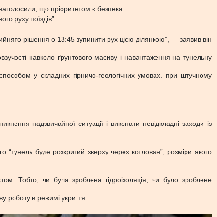
 наголосили, що пріоритетом є безпека:
ого руху поїздів”.
ийнято рішення о 13:45 зупинити рух цією ділянкою”, — заявив він
овзучості навколо ґрунтового масиву і навантаження на тунельну
 способом у складних гірничо-геологічних умовах, при штучному
кнення надзвичайної ситуації і виконати невідкладні заходи із
го “тунель буде розкритий зверху через котлован”, розміри якого
том. Тобто, чи була зроблена гідроізоляція, чи було зроблене
ву роботу в режимі укриття.