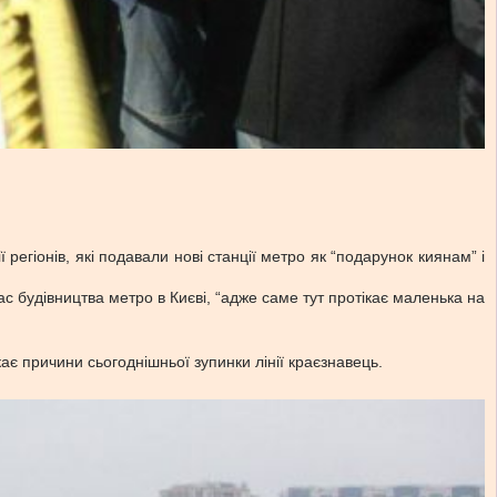
 регіонів, які подавали нові станції метро як “подарунок киянам” і
ас будівництва метро в Києві, “адже саме тут протікає маленька на
ає причини сьогоднішньої зупинки лінії краєзнавець.