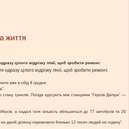
на життя
дразу цілого відрізку лінії, щоб зробити ремонт.
 одразу цілого відрізку лінії, щоб зробити ремонт.
нити вже в обід 8 грудня.
а”.
о стану тунелів. Поїзди курсують між станціями “Героїв Дніпра” —
усів, а надалі їхня кількість збільшиться до 77 автобусів та 20
на даній ділянці перевозило близько 12 тисяч людей на годину”.