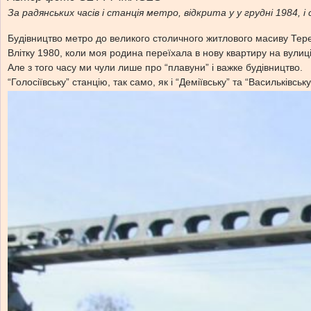
За радянських часів і станція метро, відкрита у у грудні 1984,
Будівництво метро до великого столичного житлового масиву Тере
Влітку 1980, коли моя родина переїхала в нову квартиру на вулиці 
Але з того часу ми чули лише про “плавуни” і важке будівництво.
“Голосіївську” станцію, так само, як і “Деміївську” та “Васильківс