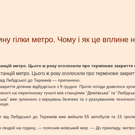
ину гілки метро. Чому і як це вплине 
анцій метро. Цього ж року оголосили про термінове закриття о
танцій метро. Цього ж року оголосили про термінове закриття
 від Либідської до Теремків — припинено.
акриття ділянки відбудеться з 9 грудня. Проте поїзди довелося зупи
нті на перегінному тунелі між станціями “Деміївська” та “Либідськ
ська” вже зупинено з міркувань безпеки та з урахуванням технічног
ницю.
 від Либідської до Теремків вже вийшли 55 автобусів та 15 тролейб
ч людей на годину, — пояснив київський мер. — До прикладу, метро 