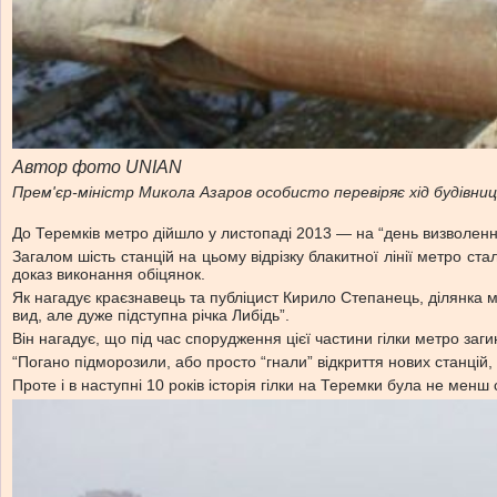
Автор фото UNIAN
Прем'єр-міністр Микола Азаров особисто перевіряє хід будівни
До Теремків метро дійшло у листопаді 2013 — на “день визволенн
Загалом шість станцій на цьому відрізку блакитної лінії метро ста
доказ виконання обіцянок.
Як нагадує краєзнавець та публіцист Кирило Степанець, ділянка мі
вид, але дуже підступна річка Либідь”.
Він нагадує, що під час спорудження цієї частини гілки метро заги
“Погано підморозили, або просто “гнали” відкриття нових станцій
Проте і в наступні 10 років історія гілки на Теремки була не мен