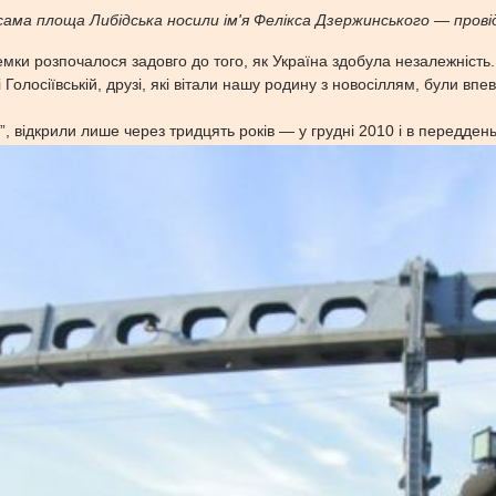
 і сама площа Либідська носили ім'я Фелікса Дзержинського — про
мки розпочалося задовго до того, як Україна здобула незалежність.
Голосіївській, друзі, які вітали нашу родину з новосіллям, були впе
ьку”, відкрили лише через тридцять років — у грудні 2010 і в передден