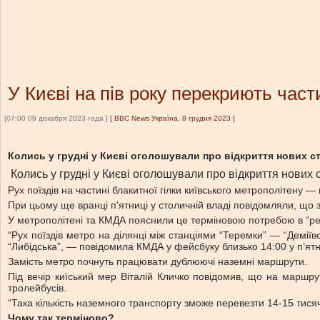
У Києві на пів року перекриють част
[07:00 09 декабря 2023 года ]
[
BBC News Україна, 8 грудня 2023
]
Колись у грудні у Києві оголошували про відкриття нових ст
Колись у грудні у Києві оголошували про відкриття нових с
Рух поїздів на частині блакитної гілки київського метрополітену —
При цьому ще вранці п'ятниці у столичній владі повідомляли, що з
У метрополітені та КМДА пояснили це терміновою потребою в “ремо
“Рух поїздів метро на ділянці між станціями “Теремки” — “Деміїв
“Либідська”, — повідомила КМДА у фейсбуку близько 14:00 у п’ят
Замість метро почнуть працювати дублюючі наземні маршрути.
Під вечір киїський мер Віталій Кличко повідомив, що на маршрут
тролейбусів.
“Така кількість наземного транспорту зможе перевезти 14-15 тися
Чому так терміново?