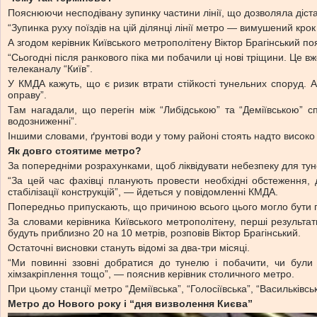
Пояснюючи несподівану зупинку частини лінії, що дозволяла діста
“Зупинка руху поїздів на цій ділянці лінії метро — вимушений крок
А згодом керівник Київського метрополітену Віктор Брагінський поя
“Сьогодні після ранкового піка ми побачили ці нові тріщини. Це 
телеканалу “Київ”.
У КМДА кажуть, що є ризик втрати стійкості тунельних споруд. 
оправу”.
Там нагадали, що перегін між “Либідською” та “Деміївською” с
водозниженні”.
Іншими словами, ґрунтові води у тому районі стоять надто високо
Як довго стоятиме метро?
За попередніми розрахунками, щоб ліквідувати небезпеку для тун
“За цей час фахівці планують провести необхідні обстеження, 
стабілізації конструкцій”, — йдеться у повідомленні КМДА.
Попередньо припускають, що причиною всього цього могло бути п
За словами керівника Київського метрополітену, перші результат
будуть приблизно 20 на 10 метрів, розповів Віктор Брагінський.
Остаточні висновки стануть відомі за два-три місяці.
“Ми повинні ззовні добратися до тунелю і побачити, чи були 
хімзакріплення тощо”, — пояснив керівник столичного метро.
При цьому станції метро “Деміївська”, “Голосіївська”, “Васильківс
Метро до Нового року і “дня визволення Києва”