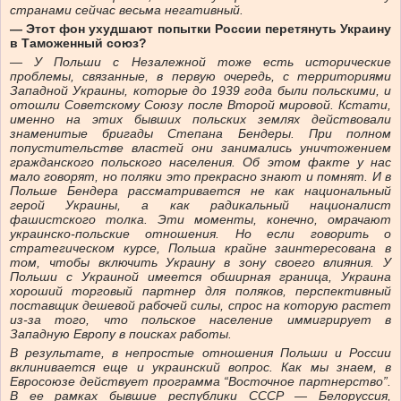
странами сейчас весьма негативный.
— Этот фон ухудшают попытки России перетянуть Украину
в Таможенный союз?
— У Польши с Незалежной тоже есть исторические
проблемы, связанные, в первую очередь, с территориями
Западной Украины, которые до 1939 года были польскими, и
отошли Советскому Союзу после Второй мировой. Кстати,
именно на этих бывших польских землях действовали
знаменитые бригады Степана Бендеры. При полном
попустительстве властей они занимались уничтожением
гражданского польского населения. Об этом факте у нас
мало говорят, но поляки это прекрасно знают и помнят. И в
Польше Бендера рассматривается не как национальный
герой Украины, а как радикальный националист
фашистского толка. Эти моменты, конечно, омрачают
украинско-польские отношения. Но если говорить о
стратегическом курсе, Польша крайне заинтересована в
том, чтобы включить Украину в зону своего влияния. У
Польши с Украиной имеется обширная граница, Украина
хороший торговый партнер для поляков, перспективный
поставщик дешевой рабочей силы, спрос на которую растет
из-за того, что польское население иммигрирует в
Западную Европу в поисках работы.
В результате, в непростые отношения Польши и России
вклинивается еще и украинский вопрос. Как мы знаем, в
Евросоюзе действует программа “Восточное партнерство”.
В ее рамках бывшие республики СССР — Белоруссия,