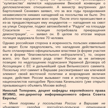
“хулиганство” является нарушением Венской конвенции о
дипломатических отношениях. А министр внутренних дел
Бартоломей Сенкевич заявил, что за все годы празднования
независимости никаких нападений на посольства не было. Это
абсолютное нарушение всех норм. После этого происшествия и
из-за предшествующих ему инцидентов — нападения на сквот
на улице Скорупки, поджог автомобилей и “Радуги” на площади
Спасителя — полиция потребовала прекращения
демонстрации”, — заявил он. В целом по итогам марша
полиция задержала более 70 человек.
Однако российская сторона в искренность польских извинений
не верит. Если предположить, что нападение действительно
было спланировано официальными властями (в форме участия
или в форме “благожелательного нейтралитета”), то, скорее
всего, это был своего рода ответ России за ее активную
позицию по недопущению подписания Украиной Договора об
Ассоциации с ЕС и дальнейший срыв Вильнюсского саммита.
Поскольку этот саммит в Варшаве рассматривают как ключевой
элемент своей восточной политики и возрождения величия
нации, действия России вызывают гнев и истерику польских
националистов наподобие Ярослава Качиньского (уже открыто
призывающего объявить Москве войну).
Николай Топорнин, доцент кафедры европейского права
МГИМО, экс-директор информационного офиса Совета
Европы:
— Меня погромы у посольства России в Варшаве не
удивляют: сегодня российско-польские отношения