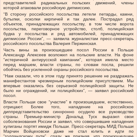
представителей радикальных польских движений, члены
которой атаковали российскую дипмиссию.
“В сторону российского посольства летели петарды, камни,
бутылки, осколки кирпичей и так далее. Пострадал ряд
объектов, принадлежащих посольству, в том числе ворота
посольства, переговорное устройство, столб, полицейская
будка у посольства и ряд автомобилей, принадлежащих
дипмиссии России”, — заявила журналистам пресс-секретарь
российского посольства Валерия Пержинская.
Часть вины за произошедшее посол России в Польше
Александр Алексеев возложил на польские власти. На фоне
“истеричной антирусской кампании”, которая имела место
перед маршем, власти страны, по словам посла, решили
обойтись без усиленной охраны российского посольства.
“Нам сказали, что в этом году принято решение не раздражать
манифестантов чрезмерным полицейским присутствием. Мы
впервые оказались без серьезной полицейской защиты. Не
было ни ограждений, ни полицейских”, — заявил российский
посол.
Власти Польши свое “участие” в произошедшем, естественно,
отрицают. Более того, нападение на российское
диппредставительство синхронно осудило все руководство
страны. Премьер-министр Дональд Туск выразил свои
соболезнования России и заявил, что совершившие нападения
хулиганы портят имидж Польши. Пресс-секретарь МИД Польши
Марчин Войцеховски даже не стал юлить и идти по
“голландскому пути”, сразу же признав, что произошедшее