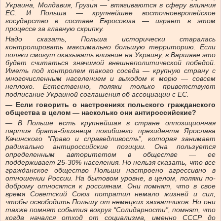
Украина, Молдавия, Грузия — втягиваются в сферу влияния
ЕС. И Польша — крупнейшее восточноевропейское
государство в составе Евросоюза — играет в этом
процессе за главную скрипку.
Надо сказать, Польша исторически старалась
контролировать максимально большую территорию. Если
поляки смогут оказывать влияние на Украину, в Варшаве это
будет считаться значимой внешнеполитической победой.
Иметь под контролем такого соседа — крупную страну с
многочисленным населением и выходом к морю — совсем
неплохо. Естественно, поляки только приветствуют
подписание Украиной соглашения об ассоциации с ЕС.
— Если говорить о настроениях польского гражданского
общества в целом — насколько они антироссийские?
— В Польше есть крупнейшая в стране оппозиционная
партия брата-близнеца погибшего президента Ярослава
Качинского “Право и справедливость”, которая занимает
радикально антироссийские позиции. Она пользуется
определенным авторитетом в обществе — ее
поддерживает 25-30% населения. Но нельзя сказать, что все
гражданское общество Польши настроено агрессивно в
отношении России. На бытовом уровне, в целом, поляки по-
доброму относятся к россиянам. Они помнят, что в свое
время Советский Союз потратил немало жизней и сил,
чтобы освободить Польшу от немецких захватчиков. Но они
также помнят события вокруг “Солидарности”, помнят, что
когда начался отход от социализма, именно СССР до