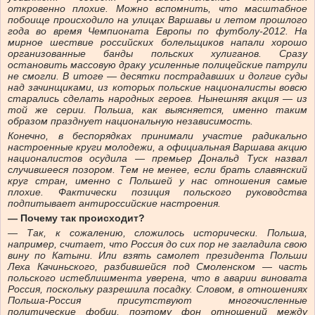
откровенно плохие. Можно вспомнить, что масштабное
побоище происходило на улицах Варшавы и летом прошлого
года во время Чемпионата Европы по футболу-2012. На
мирное шествие российских болельщиков напали хорошо
организованные банды польских хулиганов. Сразу
остановить массовую драку усиленные полицейские патрули
не смогли. В итоге — десятки пострадавших и долгие суды
над зачинщиками, из которых польские националисты вовсю
старались сделать народных героев. Нынешняя акция — из
той же серии. Польша, как выясняется, именно таким
образом празднует национальную независимость.
Конечно, в беспорядках принимали участие радикально
настроенные круги молодежи, а официальная Варшава акцию
националистов осудила — премьер Дональд Туск назвал
случившееся позором. Тем не менее, если брать славянский
круг стран, именно с Польшей у нас отношения самые
плохие. Фактически позиция польского руководства
подпитывает антироссийские настроения.
— Почему так происходит?
— Так, к сожалению, сложилось исторически. Польша,
например, считает, что Россия до сих пор не загладила свою
вину по Катыни. Или взять самолет президента Польши
Леха Качиньского, разбившейся под Смоленском — часть
польского истеблишмента уверена, что в аварии виновата
Россия, поскольку разрешила посадку. Словом, в отношениях
Польша-Россия присутствуют многочисленные
политические фобии, поэтому фон отношений между