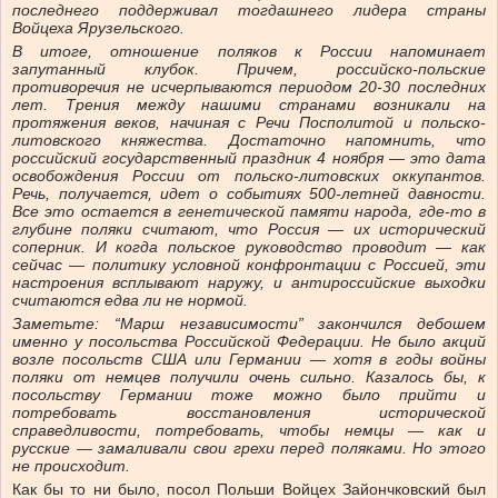
последнего поддерживал тогдашнего лидера страны
Войцеха Ярузельского.
В итоге, отношение поляков к России напоминает
запутанный клубок. Причем, российско-польские
противоречия не исчерпываются периодом 20-30 последних
лет. Трения между нашими странами возникали на
протяжения веков, начиная с Речи Посполитой и польско-
литовского княжества. Достаточно напомнить, что
российский государственный праздник 4 ноября — это дата
освобождения России от польско-литовских оккупантов.
Речь, получается, идет о событиях 500-летней давности.
Все это остается в генетической памяти народа, где-то в
глубине поляки считают, что Россия — их исторический
соперник. И когда польское руководство проводит — как
сейчас — политику условной конфронтации с Россией, эти
настроения всплывают наружу, и антироссийские выходки
считаются едва ли не нормой.
Заметьте: “Марш независимости” закончился дебошем
именно у посольства Российской Федерации. Не было акций
возле посольств США или Германии — хотя в годы войны
поляки от немцев получили очень сильно. Казалось бы, к
посольству Германии тоже можно было прийти и
потребовать восстановления исторической
справедливости, потребовать, чтобы немцы — как и
русские — замаливали свои грехи перед поляками. Но этого
не происходит.
Как бы то ни было, посол Польши Войцех Зайончковский был