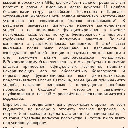
вызван в российский МИД, где ему “был заявлен решительный
протест в связи с имевшими место вечером 11 ноября
бесчинствами вокруг российского Посольства в Варшаве,
устроенными многотысячной толпой агрессивно настроенных
участников так называемого “марша независимости”. В
результате имуществу дипмиссии нанесен материальный
ущерб, а ее нормальное функционирование в течение
нескольких часов было, по сути, блокировано, что является
грубейшим нарушением польскими властями Венской
конвенции о дипломатических сношениях. В этой связи
внимание посла было обращено на пассивность и
запоздалость действий полиции, в результате чего во многом и
стал возможен разгул распоясавшихся молодчиков.
В.Зайончковскому было заявлено, что мы требуем от польских
властей принесения официальных извинений, принятия
исчерпывающих мер по обеспечению безопасности и
нормальному функционированию всех дипломатических
представительств России в Польше, возмещения причиненного
ущерба, наказания виновных и недопущения подобных
провокаций в будущем”, — говорится в заявлении,
опубликованном на сайте российского внешнеполитического
ведомства.
Впрочем, на сегодняшний день российская сторона, по всей
видимости, не намерена отвечать полякам погромом на
погром. И не позволяет сделать это местным националистам —
от греха подальше польское посольство в России было взято
под усиленную охрану.