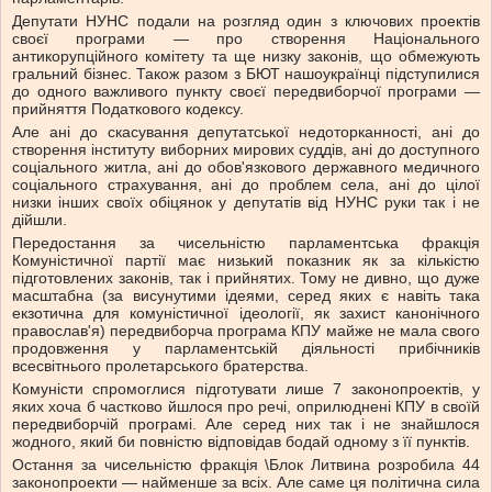
Депутати НУНС подали на розгляд один з ключових проектів
своєї програми — про створення Національного
антикорупційного комітету та ще низку законів, що обмежують
гральний бізнес. Також разом з БЮТ нашоукраїнці підступилися
до одного важливого пункту своєї передвиборчої програми —
прийняття Податкового кодексу.
Але ані до скасування депутатської недоторканності, ані до
створення інституту виборних мирових суддів, ані до доступного
соціального житла, ані до обов'язкового державного медичного
соціального страхування, ані до проблем села, ані до цілої
низки інших своїх обіцянок у депутатів від НУНС руки так і не
дійшли.
Передостання за чисельністю парламентська фракція
Комуністичної партії має низький показник як за кількістю
підготовлених законів, так і прийнятих. Тому не дивно, що дуже
масштабна (за висунутими ідеями, серед яких є навіть така
екзотична для комуністичної ідеології, як захист канонічного
православ'я) передвиборча програма КПУ майже не мала свого
продовження у парламентській діяльності прибічників
всесвітнього пролетарського братерства.
Комуністи спромоглися підготувати лише 7 законопроектів, у
яких хоча б частково йшлося про речі, оприлюднені КПУ в своїй
передвиборчій програмі. Але серед них так і не знайшлося
жодного, який би повністю відповідав бодай одному з її пунктів.
Остання за чисельністю фракція \Блок Литвина розробила 44
законопроекти — найменше за всіх. Але саме ця політична сила