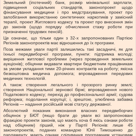
Земельний (іпотечний) банк, розмір мінімальної зарплати,
підвищення соціальних стандартів, законопроект щодо
фінансування медицини і про медстрахування, проект про
запобігання використанню синтетичних наркотиків у замісний
терапії, проект Житлового кодексу та проект про внесення змін
до законів (щодо порядку обчислення стажу роботи при
призначенні трудових пенсій).
Це означає, що тільки один з 32-х запропонованих Партією
Регіонів законопроектів має відношення до їх програми.
Поза межами уваги партії залишились такі засадничі, як для
їхньої передвиборчої програми, пункти: підтримка молоді;
вирішення житлової проблеми (через проведення земельних
аукціонів); обіцянки видавати квартири бюджетним працівникам
за умови укладання тими 20-річних контрактів на роботу; якісна
безкоштовна медична допомога; впровадження передових
медичних технологій.
А також: створення легального і прозорого ринку землі;
створення Національної зернової біржі; впровадження нового
Податкового кодексу; перехід до професіональної армії; судова
реформа; подолання корупції; і, зрештою, улюблена забавка
Регіонів — надання російській мові статусу державної.
Абсолютний показник виконання власних передвиборчих
обіцянок у БЮТ (якщо брати до уваги всі запропоновані
фракцією проекти законів, що мають хоча б якісь ознаки роботи
над обіцяним) гірший, ніж у Партії Регіонів: лише 45
законопроектів, поданих командою Юлії Тимошенко до
парламенту, мають ознаки слідування програмним установам