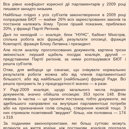
Все рівно коефіцієнт корисної дії парламентарів у 2009 році
лишався занадто низьким.
Найбільш плідно з усіх суб'єктів законотворення в 2009 році
попрацював БЮТ — майже 26% всіх зареєстрованих законів та
постанов належать йому. Трохи гірший показник, приблизно
20%, у фракції Партії Регіонів.
Далі по низхідній — коаліція, блок “НУНС”, Кабінет Міністрів,
спільна робота всіх фракцій, результати опозиції, фракція
Компартії, фракція Блоку Литвина і президент.
Але після аналізу проголосованих документів, картина трохи
змінюється: перший щабель посідає коаліція, другий —
представники Партії регіонів, за ними розташувався БЮТ і
решта суб'єктів.
Отже, для виборця це означає, що очікувати нормальних
результатів роботи можна або від членів парламентської
більшості, або від найбільшої (найбільших) фракції Ради. Всі
решта програють їм у працездатності значно — в рази.
У Раді-2009 коаліція, щодо загального числа поданих
документів, значно обійшла опозицію: 353 проти 148. Втім
левова їх частка — це проекти постанов, тобто документи, які
здебільшого направлені на внутрішні парламентські потреби
або на призначення голів сільрад, створення комісій тощо. З
них отримали позитивний “вердикт” більш, ніж половина — 174
з 318.
За поданими законопроектами, які більш суттєво можуть
вплинути на життя країни, ніж постанови, коаліція програла