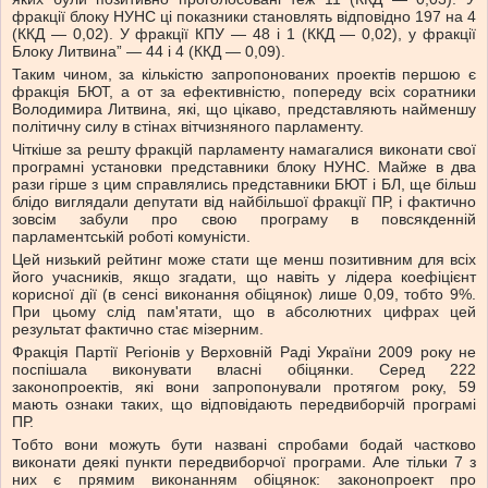
фракції блоку НУНС ці показники становлять відповідно 197 на 4
(ККД — 0,02). У фракції КПУ — 48 і 1 (ККД — 0,02), у фракції
Блоку Литвина” — 44 і 4 (ККД — 0,09).
Таким чином, за кількістю запропонованих проектів першою є
фракція БЮТ, а от за ефективністю, попереду всіх соратники
Володимира Литвина, які, що цікаво, представляють найменшу
політичну силу в стінах вітчизняного парламенту.
Чіткіше за решту фракцій парламенту намагалися виконати свої
програмні установки представники блоку НУНС. Майже в два
рази гірше з цим справлялись представники БЮТ і БЛ, ще більш
блідо виглядали депутати від найбільшої фракції ПР, і фактично
зовсім забули про свою програму в повсякденній
парламентській роботі комуністи.
Цей низький рейтинг може стати ще менш позитивним для всіх
його учасників, якщо згадати, що навіть у лідера коефіцієнт
корисної дії (в сенсі виконання обіцянок) лише 0,09, тобто 9%.
При цьому слід пам'ятати, що в абсолютних цифрах цей
результат фактично стає мізерним.
Фракція Партії Регіонів у Верховній Раді України 2009 року не
поспішала виконувати власні обіцянки. Серед 222
законопроектів, які вони запропонували протягом року, 59
мають ознаки таких, що відповідають передвиборчій програмі
ПР.
Тобто вони можуть бути названі спробами бодай частково
виконати деякі пункти передвиборчої програми. Але тільки 7 з
них є прямим виконанням обіцянок: законопроект про