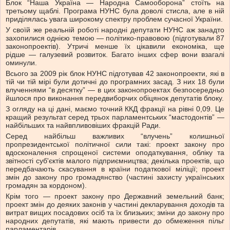
Блок “Наша Україна — Народна Самооборона” стоїть на
третьому щаблі. Програма НУНС була доволі стисла, але в ній
приділялась увага широкому спектру проблем сучасної України.
У своїй же реальній роботі народні депутати НУНС аж занадто
захопилися однією темою — політико-правовою (підготували 87
законопроектів). Утричі менше їх цікавили економіка, ще
рідше — галузевий розвиток. Багато інших сфер вони взагалі
оминули.
Всього за 2009 рік блок НУНС підготував 42 законопроекти, які в
тій чи тій мірі були дотичні до програмних засад. З них 18 були
влученнями “в десятку” — в цих законопроектах безпосередньо
йшлося про виконання передвиборчих обіцянок депутатів блоку.
З огляду на ці дані, маємо точний ККД фракції на рівні 0,09. Це
кращий результат серед трьох парламентських “мастодонтів” —
найбільших та найвпливовіших фракцій Ради.
Серед найбільш важливих “влучень” колишньої
пропрезидентської політичної сили такі: проект закону про
вдосконалення спрощеної системи оподаткування, обліку та
звітності суб'єктів малого підприємництва; декілька проектів, що
передбачають скасування в країни податкової міліції; проект
змін до закону про громадянство (частині захисту українських
громадян за кордоном).
Крім того — проект закону про Державний земельний банк;
проект змін до деяких законів у частині декларування доходів та
витрат вищих посадових осіб та їх близьких; зміни до закону про
народних депутатів, які мають привести до обмеження пільг
парламентарів.