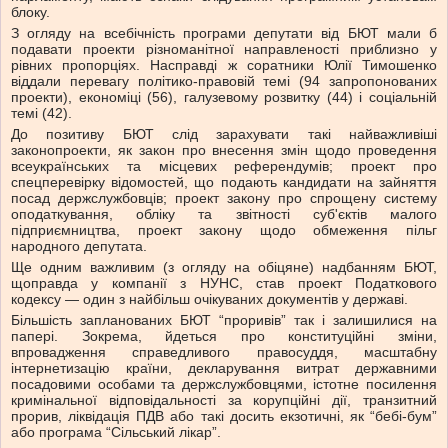
блоку.
З огляду на всебічність програми депутати від БЮТ мали б
подавати проекти різноманітної направленості приблизно у
рівних пропорціях. Насправді ж соратники Юлії Тимошенко
віддали перевагу політико-правовій темі (94 запропонованих
проекти), економіці (56), галузевому розвитку (44) і соціальній
темі (42).
До позитиву БЮТ слід зарахувати такі найважливіші
законопроекти, як закон про внесення змін щодо проведення
всеукраїнських та місцевих референдумів; проект про
спецперевірку відомостей, що подають кандидати на зайняття
посад держслужбовців; проект закону про спрощену систему
оподаткування, обліку та звітності суб'єктів малого
підприємництва, проект закону щодо обмеження пільг
народного депутата.
Ще одним важливим (з огляду на обіцяне) надбанням БЮТ,
щоправда у компанії з НУНС, став проект Податкового
кодексу — один з найбільш очікуваних документів у державі.
Більшість запланованих БЮТ “проривів” так і залишилися на
папері. Зокрема, йдеться про конституційні зміни,
впровадження справедливого правосуддя, масштабну
інтернетизацію країни, декларування витрат державними
посадовими особами та держслужбовцями, істотне посилення
кримінальної відповідальності за корупційні дії, транзитний
прорив, ліквідація ПДВ або такі досить екзотичні, як “бебі-бум”
або програма “Сільський лікар”.