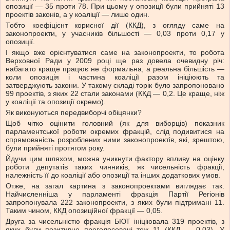
опозиції — 35 проти 78. При цьому у опозиції були прийняті 13
проектів законів, а у коаліції — лише один.
Тобто коефіцієнт корисної дії (ККД), з огляду саме на
законопроекти, у учасників більшості — 0,03 проти 0,17 у
опозиції.
І якщо вже орієнтуватися саме на законопроекти, то робота
Верховної Ради у 2009 році ще раз довела очевидну річ:
набагато краще працює не формальна, а реальна більшість —
коли опозиція і частина коаліції разом ініціюють та
затверджують закони. У такому складі торік було запропоновано
99 проектів, з яких 22 стали законами (ККД — 0,2. Це краще, ніж
у коаліції та опозиції окремо).
Як виконуються передвиборчі обіцянки?
Щоб чітко оцінити головний (як для виборців) показник
парламентської роботи окремих фракцій, слід подивитися на
спрямованість розроблених ними законопроектів, які, зрештою,
були прийняті протягом року.
Йдучи цим шляхом, можна уникнути фактору впливу на оцінку
роботи депутатів таких чинників, як чисельність фракції,
належність її до коаліції або опозиції та інших додаткових умов.
Отже, на загал картина з законопроектами виглядає так.
Найчисленніша у парламенті фракція Партії Регіонів
запропонувала 222 законопроекти, з яких були підтримані 11.
Таким чином, ККД опозиційної фракції — 0,05.
Друга за чисельністю фракція БЮТ ініціювала 319 проектів, з
яких були позитивно проголосовані теж 11 (ККД — 0,03). У