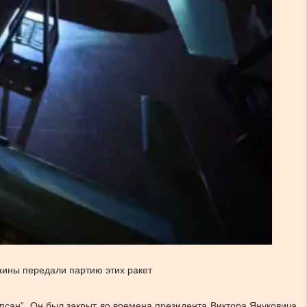
аины передали партию этих ракет
апсан”. Он был закрыт во времена президента Виктора Януковича,