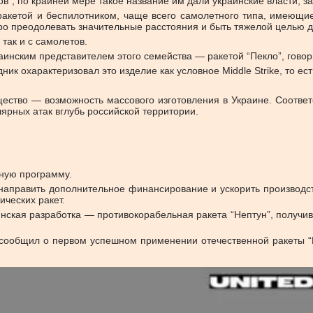
”, по крайней мере такое название им дали украинские власти, зая
акетой и беспилотником, чаще всего самолетного типа, имеющие
о преодолевать значительные расстояния и быть тяжелой целью 
 так и с самолетов.
инским представителем этого семейства — ракетой “Пекло”, говор
ик охарактеризовал это изделие как условное Middle Strike, то ес
ество — возможность массового изготовления в Украине. Соотве
рных атак вглубь российской территории.
тную программу.
направить дополнительное финансирование и ускорить производст
ческих ракет.
нская разработка — противокорабельная ракета “Нептун”, получи
й сообщил о первом успешном применении отечественной ракеты 