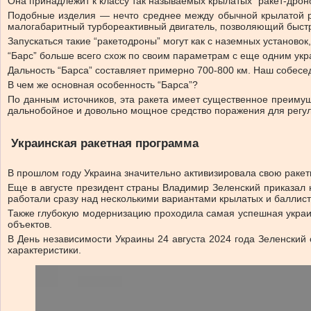
Она принадлежит к классу так называемых крылатых “ракет-дронов
Подобные изделия — нечто среднее между обычной крылатой р
малогабаритный турбореактивный двигатель, позволяющий быстр
Запускаться такие “ракетодроны” могут как с наземных установок,
“Барс” больше всего схож по своим параметрам с еще одним укра
Дальность “Барса” составляет примерно 700-800 км. Наш собеседн
В чем же основная особенность “Барса”?
По данным источников, эта ракета имеет существенное преимущ
дальнобойное и довольно мощное средство поражения для регуля
Украинская ракетная программа
В прошлом году Украина значительно активизировала свою раке
Еще в августе президент страны Владимир Зеленский приказал 
работали сразу над несколькими вариантами крылатых и баллисти
Также глубокую модернизацию проходила самая успешная украи
объектов.
В День независимости Украины 24 августа 2024 года Зеленски
характеристики.