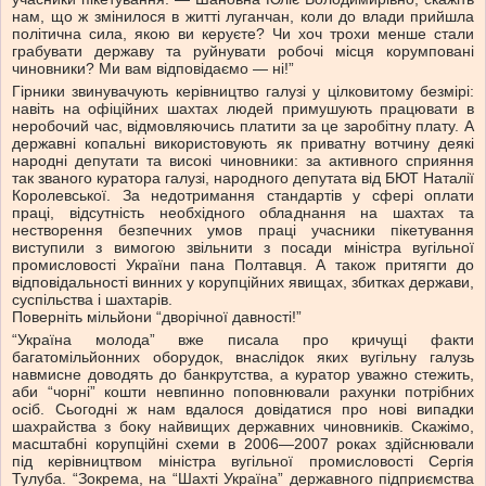
нам, що ж змінилося в житті луганчан, коли до влади прийшла
політична сила, якою ви керуєте? Чи хоч трохи менше стали
грабувати державу та руйнувати робочі місця корумповані
чиновники? Ми вам відповідаємо — ні!”
Гірники звинувачують керівництво галузі у цілковитому безмірі:
навіть на офіційних шахтах людей примушують працювати в
неробочий час, відмовляючись платити за це заробітну плату. А
державні копальні використовують як приватну вотчину деякі
народні депутати та високі чиновники: за активного сприяння
так званого куратора галузі, народного депутата від БЮТ Наталії
Королевської. За недотримання стандартів у сфері оплати
праці, відсутність необхідного обладнання на шахтах та
нестворення безпечних умов праці учасники пікетування
виступили з вимогою звільнити з посади міністра вугільної
промисловості України пана Полтавця. А також притягти до
відповідальності винних у корупційних явищах, збитках держави,
суспільства і шахтарів.
Поверніть мільйони “дворічної давності!”
“Україна молода” вже писала про кричущі факти
багатомільйонних оборудок, внаслідок яких вугільну галузь
навмисне доводять до банкрутства, а куратор уважно стежить,
аби “чорні” кошти невпинно поповнювали рахунки потрібних
осіб. Сьогодні ж нам вдалося довідатися про нові випадки
шахрайства з боку найвищих державних чиновників. Скажімо,
масштабні корупційні схеми в 2006—2007 роках здійснювали
під керівництвом міністра вугільної промисловості Сергія
Тулуба. “Зокрема, на “Шахті Україна” державного підприємства