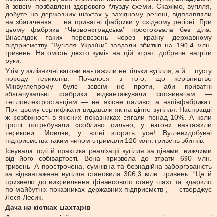
й зовсім позбавлені здорового ґлузду схеми. Скажімо, вугілля,
добуте на державних шахтах у західному регіоні, відправляли
на збагачення ... на приватні фабрики у східному регіоні. При
цьому фабрика “Червоноградська” простоювала без діла.
Внаслідок таких перевезень через країну державному
підприємству “Вугілля України” завдали збитків на 190,4 млн.
гривень. Натомість дехто зумів на цій втраті добряче нагріти
руки.
Утім у залізничні вагони вантажили не тільки вугілля, а й ... пусту
породу териконів. Почалося з того, що керівництво
Мінвуглепрому було зовсім не проти, аби приватні
збагачувальні фабрики відвантажували споживачам —
теплоелектростанціям — не якісне паливо, а напівфабрикат.
При цьому сертифікати видавали як на цінне вугілля. Насправді
ж розбіжності в якісних показниках сягали понад 10%. А коли
гроші потребували особливо сильно, у вагони вантажили
терикони. Мовляв, у вогні згорить усе! Вуглевидобувні
підприємства таким чином отримали 120 млн. гривень збитків.
Існувала тоді й практика реалізації вугілля за цінами, нижчими
від його собівартості. Вона призвела до втрати 690 млн.
гривень. А прострочена, сумнівна та безнадійна заборгованість
за відвантажене вугілля становила 306,3 млн. гривень. “Це й
призвело до викривлення фінансового стану шахт та вдарило
по майбутніх показниках державних підприємств”, — стверджує
Леся Лесик.
Дача на кістках шахтарів