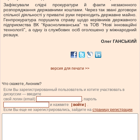
Зафіксували слідчі прокуратури й факти незаконного
розпоряджання державними коштами. Через так звані договори
спільної діяльності у приватні руки переходить державне майно.
Генпрокуратура порушила справу щодо керівників державного
підприємства ВК “Краснолиманська” та ТОВ “Нові інноваційні
технології”, а одну із службових осіб оголошено у міжнародний
розшук.
Олег ГАНСЬКИЙ
версия для печати >>
Что скажете, Аноним?
Если Вы зарегистрированный пользователь и хотите участвовать в
дискуссии — введите
свой логин (email)
, пароль
и нажмите
| войти |
.
Если Вы еще не зарегистрировались, зайдите на
страницу регистрации
.