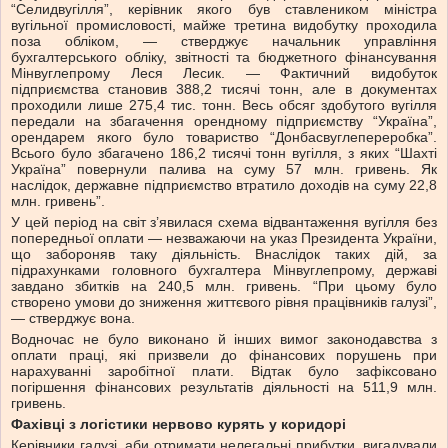
“Селидвугілля”, керівник якого був ставлеником міністра
вугільної промисловості, майже третина видобутку проходила
поза обліком, — стверджує начальник управління
бухгалтерського обліку, звітності та бюджетного фінансування
Мінвуглепрому Леся Лесик. — Фактичний видобуток
підприємства становив 388,2 тисячі тонн, але в документах
проходили лише 275,4 тис. тонн. Весь обсяг здобутого вугілля
передали на збагачення орендному підприємству “Україна”,
орендарем якого було товариство “Донбасвуглепереробка”.
Всього було збагачено 186,2 тисячі тонн вугілля, з яких “Шахті
Україна” повернули палива на суму 57 млн. гривень. Як
наслідок, державне підприємство втратило доходів на суму 22,8
млн. гривень”.
У цей період на світ з’явилася схема відвантаження вугілля без
попередньої оплати — незважаючи на указ Президента України,
що забороняв таку діяльність. Внаслідок таких дій, за
підрахунками головного бухгалтера Мінвуглепрому, державі
завдано збитків на 240,5 млн. гривень. “При цьому було
створено умови до зниження життєвого рівня працівників галузі”,
— стверджує вона.
Водночас не було виконано й інших вимог законодавства з
оплати праці, які призвели до фінансових порушень при
нарахуванні заробітної плати. Відтак було зафіксовано
погіршення фінансових результатів діяльності на 511,9 млн.
гривень.
Фахівці з логістики нервово курять у коридорі
Керівники галузі, аби отримати нелегальні прибутки, вигадували