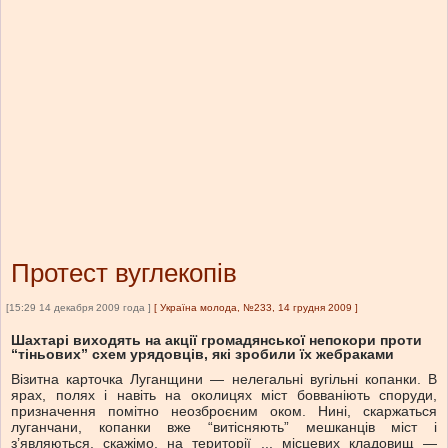
Протест вуглекопів
[15:29 14 декабря 2009 года ]
[
Україна молода, №233, 14 грудня 2009
]
Шахтарі виходять на акції громадянської непокори проти
“тіньових” схем урядовців, які зробили їх жебраками
Візитна карточка Луганщини — нелегальні вугільні копанки. В
ярах, полях і навіть на околицях міст бовваніють споруди,
призначення помітно неозброєним оком. Нині, скаржаться
луганчани, копанки вже “витісняють” мешканців міст і
з’являються, скажімо, на території ... місцевих кладовищ —