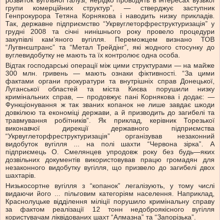
розвиток вугільної галузі, нерідко проводять в інтересах вузької
групи комерційних структур”, — стверджує заступник
Генпрокурора Тетяна Корнякова і наводить низку прикладів.
Так, державне підприємство “Укрвуглеторфреструктуризація” у
грудні 2008 та січні нинішнього року провело процедури
закупівлі кам’яного вугілля. Переможцем визнано ТОВ
“Лугвнєштранс” та “Метал Трейдінг”, які жодного стосунку до
вуглевидобутку не мають та їх контролює одна особа.
Відтак господарські операції між цими структурами — на майже
300 млн. гривень — мають ознаки фіктивності. “За цими
фактами органи прокуратури та внутрішніх справ Донецької,
Луганської областей та міста Києва порушили низку
кримінальних справ, — продовжує пані Корнякова і додає: —
Функціонування ж так званих копанок не лише завдає шкоди
довкілюю та економіці держави, а й призводить до загибелі та
травмування робітників”. Як приклад, керівник Торезької
виконавчої дирекції державного підприємства
“Укрвуглеторфреструктуризація” організував незаконний
видобуток вугілля ... на полі шахти “Червона зірка”. А
підприємець О. Смелянцев упродовж року без будь—яких
дозвільних документів використовував працю громадян для
незаконного видобутку вугілля, що призвело до загибелі двох
шахтарів.
Низькосортне вугілля з “копанок” легалізують, у тому числі
видаючи його ... пільговим категоріям населення. Наприклад,
Краснолуцьке відділення міліції порушило кримінальну справу
за фактом реалізації 12 тонн недоброякісного вугілля
користувачам ліквідованих шахт “Алмазна” та “Запорізька”.