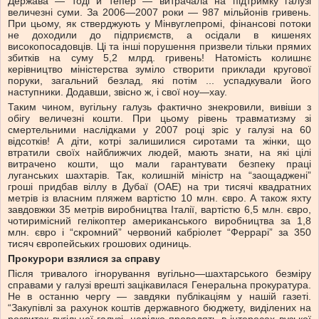
Держава — тоді й тепер — витрачала на підтримку галузі
величезні суми. За 2006—2007 роки — 987 мільйонів гривень.
При цьому, як стверджують у Мінвуглепромі, фінансові потоки
не доходили до підприємств, а осідали в кишенях
високопосадовців. Ці та інші порушення призвели тільки прямих
збитків на суму 5,2 млрд. гривень! Натомість колишнє
керівництво міністерства зуміло створити приклади кругової
поруки, загальний безлад, які потім ... успадкували його
наступники. Додавши, звісно ж, і свої ноу—хау.
Таким чином, вугільну галузь фактично знекровили, вивіши з
обігу величезні кошти. При цьому рівень травматизму зі
смертельними наслідками у 2007 році зріс у галузі на 60
відсотків! А діти, котрі залишилися сиротами та жінки, що
втратили своїх найближчих людей, мають знати, на які цілі
витрачено кошти, що мали гарантувати безпеку праці
луганських шахтарів. Так, колишній міністр на “заощаджені”
гроші придбав віллу в Дубаї (ОАЕ) на три тисячі квадратних
метрів із власним пляжем вартістю 10 млн. євро. А також яхту
завдовжки 35 метрів виробництва Італії, вартістю 6,5 млн. євро,
чотиримісний гелікоптер американського виробництва за 1,8
млн. євро і “скромний” червоний кабріолет “Феррарі” за 350
тисяч європейських грошових одиниць.
Прокурори взялися за справу
Після тривалого ігнорування вугільно—шахтарського безміру
справами у галузі врешті зацікавилася Генеральна прокуратура.
Не в останню чергу — завдяки публікаціям у нашій газеті.
“Закупівлі за рахунок коштів державного бюджету, виділених на