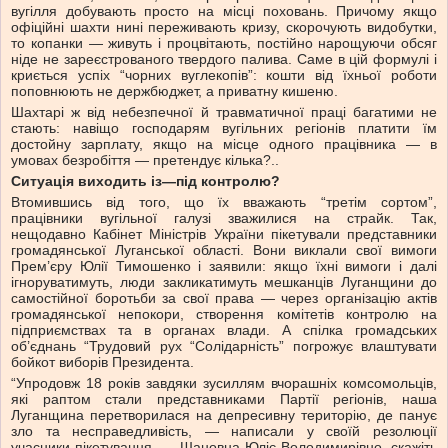
вугілля добувають просто на місці поховань. Причому якщо
офіційні шахти нині переживають кризу, скорочують видобутки,
то копанки — живуть і процвітають, постійно нарощуючи обсяг
ніде не зареєстрованого твердого палива. Саме в цій формулі і
криється успіх “чорних вуглекопів”: кошти від їхньої роботи
поповнюють не держбюджет, а приватну кишеню.
Шахтарі ж від небезпечної й травматичної праці багатими не
стають: навіщо господарям вугільних регіонів платити їм
достойну зарплату, якщо на місце одного працівника — в
умовах безробіття — претендує кілька?..
Ситуація виходить із—під контролю?
Втомившись від того, що їх вважають “третім сортом”,
працівники вугільної галузі зважилися на страйк. Так,
нещодавно Кабінет Міністрів України пікетували представники
громадянської Луганської області. Вони виклали свої вимоги
Прем’єру Юлії Тимошенко і заявили: якщо їхні вимоги і далі
ігноруватимуть, люди закликатимуть мешканців Луганщини до
самостійної боротьби за свої права — через організацію актів
громадянської непокори, створення комітетів контролю на
підприємствах та в органах влади. А спілка громадських
об’єднань “Трудовий рух “Солідарність” погрожує влаштувати
бойкот виборів Президента.
“Упродовж 18 років завдяки зусиллям вчорашніх комсомольців,
які раптом стали представниками Партії регіонів, наша
Луганщина перетворилася на депресивну територію, де панує
зло та несправедливість, — написали у своїй резолюції
учасники пікетування. — Шановна Юліє Володимирівно, скажіть