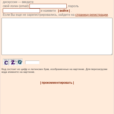
дискуссии — введите
свой логин (email)
, пароль
и нажмите
| войти |
.
Если Вы еще не зарегистрировались, зайдите на
страницу регистрации
.
Код состоит из цифр и латинских букв, изображенных на картинке. Для перезагрузки
кода кликните на картинке.
| прокомментировать |