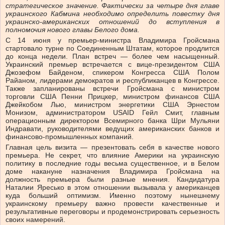
стратегическое значение. Фактически за четыре дня главе
украинского Кабмина необходимо определить повестку дня
украинско-американских отношений до вступления в
полномочия нового главы Белого дома.
С 14 июня у премьер-министра Владимира Гройсмана
стартовало турне по Соединенным Штатам, которое продлится
до конца недели. План встреч — более чем насыщенный.
Украинский премьер встречается с вице-президентом США
Джозефом Байденом, спикером Конгресса США Полом
Райаном, лидерами демократов и республиканцев в Конгрессе.
Также запланированы встречи Гройсмана с министром
торговли США Пенни Прицкер, министром финансов США
Джейкобом Лью, министром энергетики США Эрнестом
Монизом, администратором USAID Гейл Смит, главным
операционным директором Всемирного банка Шри Мульяни
Индравати, руководителями ведущих американских банков и
финансово-промышленных компаний.
Главная цель визита — презентовать себя в качестве нового
премьера. Не секрет, что влияние Америки на украинскую
политику в последние годы весьма существенное, и в Белом
доме накануне назначения Владимира Гройсмана на
должность премьера были разные мнения. Кандидатура
Наталии Яресько в этом отношении вызывала у американцев
куда больший оптимизм. Именно поэтому нынешнему
украинскому премьеру важно провести качественные и
результативные переговоры и продемонстрировать серьезность
своих намерений.