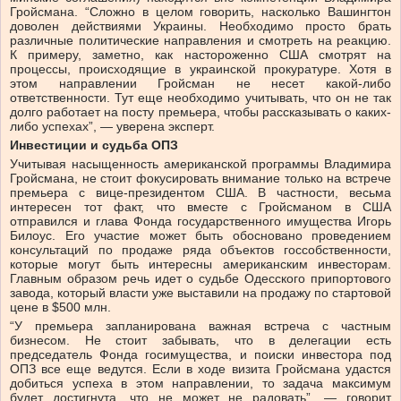
Гройсмана. “Сложно в целом говорить, насколько Вашингтон
доволен действиями Украины. Необходимо просто брать
различные политические направления и смотреть на реакцию.
К примеру, заметно, как настороженно США смотрят на
процессы, происходящие в украинской прокуратуре. Хотя в
этом направлении Гройсман не несет какой-либо
ответственности. Тут еще необходимо учитывать, что он не так
долго работает на посту премьера, чтобы рассказывать о каких-
либо успехах”, — уверена эксперт.
Инвестиции и судьба ОПЗ
Учитывая насыщенность американской программы Владимира
Гройсмана, не стоит фокусировать внимание только на встрече
премьера с вице-президентом США. В частности, весьма
интересен тот факт, что вместе с Гройсманом в США
отправился и глава Фонда государственного имущества Игорь
Билоус. Его участие может быть обосновано проведением
консультаций по продаже ряда объектов госсобственности,
которые могут быть интересны американским инвесторам.
Главным образом речь идет о судьбе Одесского припортового
завода, который власти уже выставили на продажу по стартовой
цене в $500 млн.
“У премьера запланирована важная встреча с частным
бизнесом. Не стоит забывать, что в делегации есть
председатель Фонда госимущества, и поиски инвестора под
ОПЗ все еще ведутся. Если в ходе визита Гройсмана удастся
добиться успеха в этом направлении, то задача максимум
будет достигнута, что не может не радовать”, — говорит