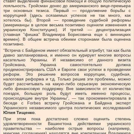
ставят выделение финансовой помощи и общую политическую
лояльность. Гройсман донес до американского вице-премьера
три основных тезиса. Первый — продолжение борьбы с
коррупцией (здесь осязаемых успехов не так много, как
хотелось бы). Второй — проведение судебной реформы
(американцы в целом весьма позитивно оценили изменения в
украинскую Конституцию). И третий — децентрализация
(главная “фишка” Владимира Борисовича еще с винницких
времен). В общем встреча обеими сторонами была оценена
позитивно.
“Встреча с Байденом имеет обязательный атрибут, так как была
давно запланирована, и именно он курирует многие вопросы
касательно Украины. И независимо от данного визита
Гройсмана, Украина самостоятельно должна
продемонстрировать США и Европе свои успехи в проведении
реформ. Это решение вопросов коррупции, судебная,
налоговая реформа и т.д. Только решив эти проблемы, можно
будет рассчитывать на какую-либо серьезную экономическую
либо финансовую поддержку. Вне зависимости от количества
поездок, большую роль будут иметь именно процессы,
происходящие внутри Украины”, — так прокомментировала в
беседе с Forbes встречу Гройсмана и Байдена эксперт
Украинского независимого центра политических исследований
Юлия Тищенко
.
При этом пока достаточно сложно оценить степень
удовлетворенности Вашингтона действиями украинского
правительства — наиболее острые вопросы (например,
минские соглашения) находятся вне компетенции Владимира