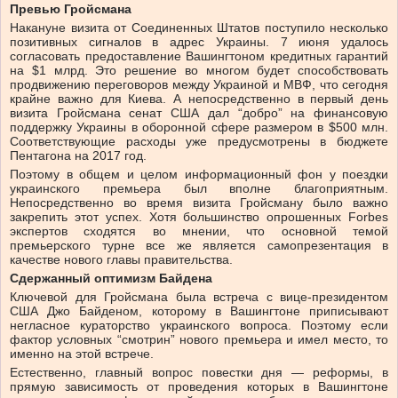
Превью Гройсмана
Накануне визита от Соединенных Штатов поступило несколько
позитивных сигналов в адрес Украины. 7 июня удалось
согласовать предоставление Вашингтоном кредитных гарантий
на $1 млрд. Это решение во многом будет способствовать
продвижению переговоров между Украиной и МВФ, что сегодня
крайне важно для Киева. А непосредственно в первый день
визита Гройсмана сенат США дал “добро” на финансовую
поддержку Украины в оборонной сфере размером в $500 млн.
Соответствующие расходы уже предусмотрены в бюджете
Пентагона на 2017 год.
Поэтому в общем и целом информационный фон у поездки
украинского премьера был вполне благоприятным.
Непосредственно во время визита Гройсману было важно
закрепить этот успех. Хотя большинство опрошенных Forbes
экспертов сходятся во мнении, что основной темой
премьерского турне все же является самопрезентация в
качестве нового главы правительства.
Сдержанный оптимизм Байдена
Ключевой для Гройсмана была встреча с вице-президентом
США Джо Байденом, которому в Вашингтоне приписывают
негласное кураторство украинского вопроса. Поэтому если
фактор условных “смотрин” нового премьера и имел место, то
именно на этой встрече.
Естественно, главный вопрос повестки дня — реформы, в
прямую зависимость от проведения которых в Вашингтоне