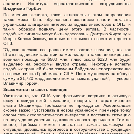
аналитик Института евроатлантического сотрудничества
Владимир Горбач
.
По мнению эксперта, такая активность в этом направлении
также может быть обусловлена желанием власти показать
украинским олигархам интерес западных инвесторов к ОПЗ, и
таким образом поднять цену этого актива. В частности,
подобные сигналы могут быть адресованы Дмитрию Фирташу и
Игорю Коломойскому, которые не скрывают своего интереса к
ОПЗ.
“Однако поездка все равно имеет важное значение, так как
Штаты подписали гарантии на миллиард, а также анонсирована
военная помощь на $500 млн, плюс около $220 млн будет
выделено на реформы внутри страны. Некоторые аспекты
подобных траншей были озвучены Байденом непосредственно
во время визита Гройсмана в США. Поэтому поездку на общую
сумму в $1,720 млрд вполне можно назвать удачной”, — уверен
Владимир Горбач.
Знакомства на шесть месяцев
Учитывая то, что США уже фактически вступили в активную
фазу президентской кампании, говорить о стратегичности
визита Владимира Гройсмана не приходится. Американцам
скорее важно чувствовать в новом украинском премьере точку
опоры своих геополитических интересов и поставить ситуацию
на паузу до вступления в должность нового президента. Тем не
менее, Гройсман может попытаться выжать максимум из
ситуации, добившись прогресса в сотрудничестве с уходящей