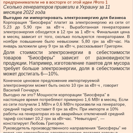
Сколько генераторов привезли в Украину за 11
месяцев 2022 года
Выгодно ли импортировать электроэнергию для бизнеса
Корпорация “Биосфера” платит за электроэнергию из сети от
5,23 до 5,90
грн
за
кВт·ч
. Выработанная генераторами
электроэнергия обходится в 12 грн за 1 кВт·ч. Финальная цена
в месяц зависит от того, сколько пользуются генераторами. В
ноябре повышение было невысоким: 5,80 грн за кВт⋅час. На
январь заложили цену 9 грн за кВт·ч, рассказывает Григорян.
Доля стоимости электроэнергии в себестоимости
товаров “Биосферы” зависит от разновидности
продукции. Например, изготовление пакетов для мусора
требует больше электроэнергии, доля в себестоимости
может достигать 6—10%.
Конечное ценовое предложение импортируемой
электроэнергии может быть около
10 грн за кВт·ч
, говорит
Василий Гончарук.
Выгодно ли это? Мощности корпорации “Биосфера” в
настоящее время потребляют примерно 1,6 МВт в месяц. Если
из сети получили 1 МВтч и 0,6 МВтч произвели на генераторе,
средний тариф составит 8 грн за кВтч. При импорте и 10%
работы на генераторах из-за аварийных отключений средний
тариф составит 10,2 грн за кВт⋅час. “Невыгодно”, —
констатирует Любовь Григорян.
Руководитель производственного направления “Биосферы” не
верит, что европейскую электроэнергию доставят заводу в