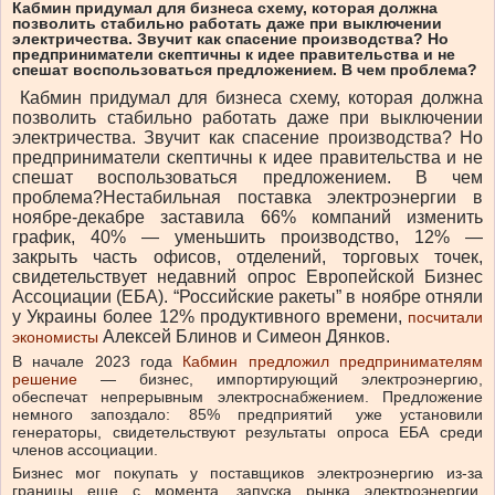
Кабмин придумал для бизнеса схему, которая должна
позволить стабильно работать даже при выключении
электричества. Звучит как спасение производства? Но
предприниматели скептичны к идее правительства и не
спешат воспользоваться предложением. В чем проблема?
Кабмин придумал для бизнеса схему, которая должна
позволить стабильно работать даже при выключении
электричества. Звучит как спасение производства? Но
предприниматели скептичны к идее правительства и не
спешат воспользоваться предложением. В чем
проблема?
Нестабильная поставка электроэнергии в
ноябре-декабре заставила 66% компаний изменить
график, 40% — уменьшить производство, 12% —
закрыть часть офисов, отделений, торговых точек,
свидетельствует недавний опрос Европейской Бизнес
Ассоциации (ЕБА). “Российские ракеты” в ноябре отняли
у Украины более 12% продуктивного времени,
посчитали
Алексей Блинов и Симеон Дянков.
экономисты
В начале 2023 года
Кабмин предложил предпринимателям
решение
— бизнес, импортирующий электроэнергию,
обеспечат непрерывным электроснабжением. Предложение
немного запоздало:
85% предприятий
уже установили
генераторы, свидетельствуют результаты опроса ЕБА среди
членов ассоциации.
Бизнес мог покупать у поставщиков электроэнергию из-за
границы еще
с момента
запуска рынка электроэнергии,