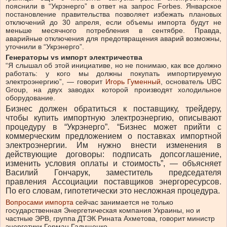
пояснили в “Укрэнерго” в ответ на запрос Forbes. Январское
постановление правительства позволяет избежать плановых
отключений до 30 апреля, если объемы импорта будут не
меньше месячного потребления в сентябре. Правда,
аварийные отключения для предотвращения аварий возможны,
уточнили в “Укрэнерго”.
Генераторы vs импорт электричества
“Я слышал об этой инициативе, но не понимаю, как все должно
работать: у кого мы должны покупать импортируемую
электроэнергию”, — говорит
Игорь Гуменный
, основатель UBC
Group, на
двух заводах
которой производят холодильное
оборудование.
Бизнес должен обратиться к поставщику, трейдеру,
чтобы купить импортную электроэнергию, описывают
процедуру в “Укрэнерго”. “Бизнес может прийти с
коммерческим предложением о поставках импортной
электроэнергии. Им нужно внести изменения в
действующие договоры: подписать допсоглашение,
изменить условия оплаты и стоимость”, — объясняет
Василий Гончарук, заместитель председателя
правления Ассоциации поставщиков энергоресурсов.
По его словам, гипотетически это несложная процедура.
Вопросами импорта
сейчас занимается не только
государственная Энергетическая компания Украины, но и
частные ЭРВ, группа ДТЭК Рината Ахметова, говорит министр
энергетики Герман Галущенко.