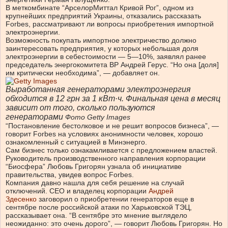
В меткомбинате “АрселорМиттал Кривой Рог”, одном из
крупнейших предприятий Украины, отказались рассказать
Forbes, рассматривают ли вопросы приобретения импортной
электроэнергии.
Возможность покупать импортное электричество должно
заинтересовать предприятия, у которых небольшая доля
электроэнергии в себестоимости — 5—10%, заявлял ранее
председатель энергокомитета ВР Андрей Герус. “Но она [доля]
им критически необходима”, — добавляет он.
Выработанная генераторами электроэнергия
обходится в 12 грн за 1 кВт·ч. Финальная цена в месяц
зависит от того, сколько пользуются
генераторами
Фото Getty Images
“Постановление бестолковое и не решит вопросов бизнеса”, —
говорит Forbes на условиях анонимности человек, хорошо
ознакомленный с ситуацией в Минэнерго.
Сам бизнес только ознакамливается с предложением властей.
Руководитель производственного направления корпорации
“Биосфера” Любовь Григорян узнала об инициативе
правительства, увидев вопрос Forbes.
Компания давно нашла для себя решение на случай
отключений. СЕО и владелец корпорации
Андрей
Здесенко
заговорил о приобретении генераторов еще в
сентябре после российской атаки по Харьковской ТЭЦ,
рассказывает она. “В сентябре это мнение выглядело
неожиданно: это очень дорого”, — говорит Любовь Григорян. Но