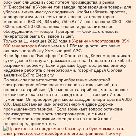
риск был слишком высок: потеря производства и рынка.
У “Биосферы” в Украине три завода, производящие товары для
уборки и гигиеническую продукцию. Чтобы избежать простоя,
корпорация купила шесть промышленных генераторов
мощностью 630 кВт, 645 кВт, 750 кВт. “Израсходовали €300—350
000 плюс €150 000 на подключение и дополнительное
оборудование, — говорит Григорян. — Сейчас стоимость
генераторов была бы вдвое выше”.
Только за 11 месяцев 2022 года
в Украину импортировали 354
000 генераторов
более чем на 1 ГВт мощности, что равно
одному энергоблоку Хмельницкой АЭС.
В ноябре завод “Биосферы” в Фастове под Киевом простаивал
сутки-двое в блэкаутах, рассказывает она. Генератор на 750 кВт
разрешил проблему. Если и дальше будут обстрелы, бизнесу
надежнее работать с генераторами, говорит Дарья Орлова,
аналитик ExPro Electricity.
По замыслу правительства приобретение импортной
электроэнергии обезопасит от плановых отключений, но
остаются аварийные. “Для меня что аварийное, что плановое
отключение: если света нет, завод стоит”, — говорит Игорь
Гуменный. Он приобрел для своих заводов генераторы на €300
000. Выработанная ими электроэнергия вдвое дороже
промышленного тарифа. “Если возникает вопрос остановки
производства, стоимость электроэнергии, а с ним и
себестоимость продукции смещается на второй план”, —
говорит предприниматель.