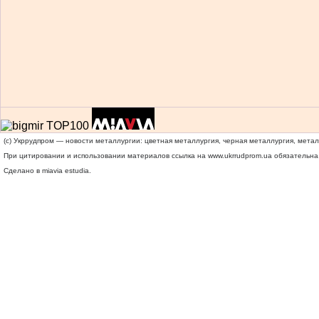
(c) Укррудпром — новости металлургии: цветная металлургия, черная металлургия, мета
При цитировании и использовании материалов ссылка на
www.ukrrudprom.ua
обязательна.
Сделано в miavia estudia.