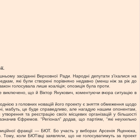
ї.
ньому засіданні Верховної Ради. Народні депутати з’їхалися на
редкам, які були створені порівняно недавно (менш ніж за рік до
 закон голосувала лише коаліція; опозиція була проти.
е виключено, що й Віктор Янукович, коментуючи вчора ситуацію в
 однією з головних новацій його проекту є зняття обмеження щодо
годні, мабуть, це буде справедливо, але нагадую нашим опонентам,
 утворення та реєстрацію своїх місцевих організацій у більшості
зазначив Єфремов. “Регіонал” додав, що партіям, “які неухильно
зиційної фракції — БЮТ. Бо участь у виборах Арсенія Яценюка,
 Тому, коли БЮТівці заявляли, що не голосуватимуть за проект