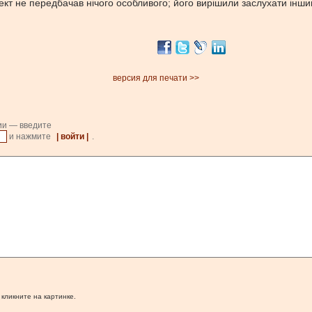
оект не передбачав нічого особливого; його вирішили заслухати інш
версия для печати >>
ии — введите
и нажмите
| войти |
.
 кликните на картинке.