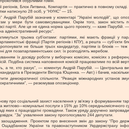
 прокотився обурливий гомін.
ї регіонів, Блок Литвина, Компартія — практично в повному складі.
опки натиснуло 28 осіб, у “НУНС” — 15.
Андрій Парубій зазначив у коментарі “Україні молодій”, що опо
там у мери бути самовисуванцями. Окрім того, закон містить 
сі партії. Але це не єдина норма цього проекту, — каже Парубій. — 
на адміністративний ресурс”.
тимуться трьома суб’єктами: партіями, які мають фракції у парл
арламентські фракції (Партія регіонів і КПУ), а решта — суб’єкти б
понувати не більше трьох кандидатур, партіям із блоків — теж н
ені для позапарламентських сил: їх розподілять жеребом.
хуванням їх досвіду роботи у виборчих комісіях, комісіях з рефере
сій. Подібна система наповнення комісій працюватиме по всій верт
ь, а те, хто рахує”, — коментує Андрій Парубій. — Центральна в
андидата в Президенти Віктора Ющенка. — Авт.) і бачив, наскільк
ити демократичної спільноти. “Реакція міжнародних установ зму
мократичними”, — резюмував опозиціонер.
ову про соціальний захист населення у зв’язку з формуванням тар
а житлово—комунальні послуги з 15% до 10% середньомісячного сукуп
 складі яких є працездатні громадяни. Також уряду доручено запров
довідок. “За” ухвалення закону проголосувало 244 депутати.
 заощадження. Проектом про внесення змін до закону “Про держа
 Ощадбанком України та правонаступником Укрдержстраху інфор