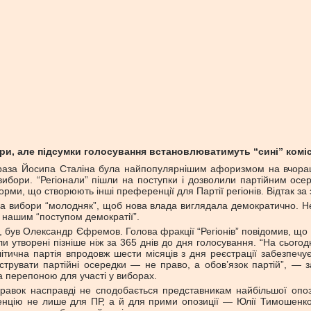
ори, але підсумки голосування встановлюватимуть “сині” комісі
фраза Йосипа Сталіна була найпопулярнішим афоризмом на вчораш
вибори. “Регіонали” пішли на поступки і дозволили партійним осе
норми, що створюють інші преференції для Партії регіонів. Відтак за
 на вибори “молодняк”, щоб нова влада виглядала демократично. Н
 нашим “поступом демократії”.
 був Олександр Єфремов. Голова фракції “Регіонів” повідомив, що
ули утворені пізніше ніж за 365 днів до дня голосування. “На сьо
тична партія впродовж шести місяців з дня реєстрації забезпечує
струвати партійні осередки — не право, а обов’язок партій”, — 
а перепоною для участі у виборах.
оправок насправді не сподобається представникам найбільшої опо
енцію не лише для ПР, а й для прими опозиції — Юлії Тимошенко.