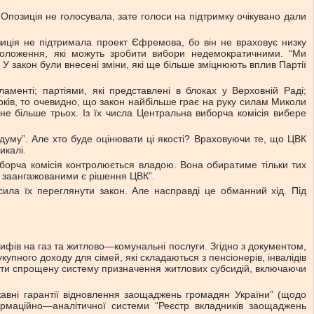
 Опозиція не голосувала, зате голоси на підтримку очікувано дали
зиція не підтримала проект Єфремова, бо він не враховує низку
положення, які можуть зробити вибори недемократичними. “Ми
У закон були внесені зміни, які ще більше зміцнюють вплив Партії
аменті; партіями, які представлені в блоках у Верховній Раді;
локів, то очевидно, що закон найбільше грає на руку силам Миколи
е більше трьох. Із їх числа Центральна виборча комісія вибере
ндуму”. Але хто буде оцінювати ці якості? Враховуючи те, що ЦВК
икалі.
иборча комісія контролюється владою. Вона обиратиме тільки тих
и заангажованими є рішення ЦВК”.
сила їх переглянути закон. Але насправді це обманний хід. Під
ифів на газ та житлово—комунальні послуги. Згідно з документом,
ного доходу для сімей, які складаються з пенсіонерів, інвалідів
адити спрощену систему призначення житлових субсидій, включаючи
вні гарантії відновлення заощаджень громадян України” (щодо
маційно—аналітичної системи “Реєстр вкладників заощаджень