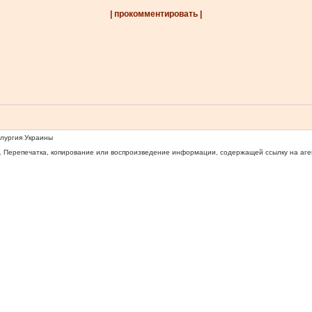
| прокомментировать |
ллургия Украины
 Перепечатка, копирование или воспроизведение информации, содержащей ссылку на агентс