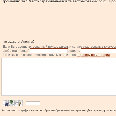
громадян” та “Реєстр страхувальників та застрахованих осіб”. Пр
Что скажете, Аноним?
Если Вы зарегистрированный пользователь и хотите участвовать в дискусс
свой логин (email)
, пароль
Если Вы еще не зарегистрировались, зайдите на
страницу регистрации
.
Код состоит из цифр и латинских букв, изображенных на картинке. Для перезагрузки кода