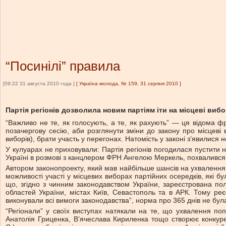
“Посинілі” правила
[09:22 31 августа 2010 года ]
[
Україна молода, № 159, 31 серпня 2010
]
Партія регіонів дозволила новим партіям іти на місцеві виб
“Важливо не те, як голосують, а те, як рахують” — ця відома 
позачергову сесію, аби розглянути зміни до закону про місцеві 
виборів), брати участь у перегонах. Натомість у законі з’явилися 
У кулуарах не приховували: Партія регіонів погодилася пустити
Україні в розмові з канцлером ФРН Ангелою Меркель, похвалився
Автором законопроекту, який мав найбільше шансів на ухвалення,
можливості участі у місцевих виборах партійних осередків, які б
що, згідно з чинним законодавством України, зареєстрована полі
областей України, містах Київ, Севастополь та в АРК. Тому реє
виконували всі вимоги законодавства”, норма про 365 днів не бул
“Регіонали” у своїх виступах натякали на те, що ухвалення п
Анатолія Гриценка, В’ячеслава Кириленка тощо створює конкур