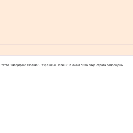
тва "Iнтерфакс-Україна", "Українськi Новини" в каком-либо виде строго запрещены