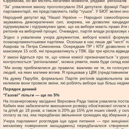
Єфремова, бо він містить негативні моменти, рядами “регіоналів”
“За” ухвалення закону проголосувало 264 депутати: фракції Парті
парламентарії, які представляють табір “тушок”. У БЮТ зелені кн
Народний депутат від “Нашої України — Народної самооборони” 
зауважень демократичних сил, зокрема, не дозволяє кандида
підтримували і підтримуємо ідею, що на вибори мають право йти в
регіонів на виборчий процес. Очевидно, партія влади розраховує 
Згідно з ухваленим учора документом, виборчі комісії формува
позапарламентськими партіями. Оскільки в нас лише дві “чисті” п
Азарова та Петра Симоненка. Осередкам ПР і КПУ дозволено про
максимум 15 осіб, які працюватимуть у ТВК. Ще три крісла відвед
У законі йдеться про те, що члени комісії призначаються “з ура
контролюється “регіоналами”, можна уявити, яким буде склад комі
“Ми знову приблизилися до правила: важливо не те, як голосуют
людей, на яких матиме вплив. Я працював у ЦВК (представником к
На думку Парубія, формально Партія регіонів задовольнила зап
килимом вони провели зміни, які роблять вибори іще більш неде
Порядок денний
“Газові” пільги — ще по 5%
На позачерговому засіданні Верховна Рада також ухвалила постан
Кабмін має забезпечити зменшення розміру обов’язкової оплати з
та дітей до 18 років, а також iз 20% до 15% для інших сімей, у
оплату за газ, яка передбачає звільнення громадян від збирання 
Учора парламент розглядав іще одне питання — про знецінені
механізму повернення заощаджень) передбачалося створення