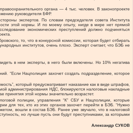
правоохранительного органа — 4 тыс. человек. В законопроекте
ожению руководителя БФР.
стороны экспертов. По словам председателя совета Института
ности этой нормы. И по моему опыту, нигде в мире нет прямой
асследование экономических преступлений должно подчиняться
оекта.
вского, то, что в конкурсной комиссии, которая будет отбирать
народных институтов, очень плохо. Эксперт считает, что БЭБ не
видеть в нем эксперты, в него были включены. Но 10% негатива
ий. “Если Нацполиция захочет создать подразделение, которое
мость”, который предусматривает наказание как в виде штрафов,
стемой администрирования НДС, блокируются налоговые накладные
ае принятия этой нормы значительно возрастет.
логовой полиции, управления “К” СБУ и Нацполиции, которые
и для тех, кто из этих органов захочет перейти в БЭБ. “Нужно
экетом, вошли в состав БЭБ. Ранее уже звучало, что в налоговой
ступность, но лучше пусть они будут преступниками, за которыми
Александр СУКОВ