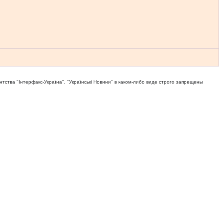
тва "Iнтерфакс-Україна", "Українськi Новини" в каком-либо виде строго запрещены