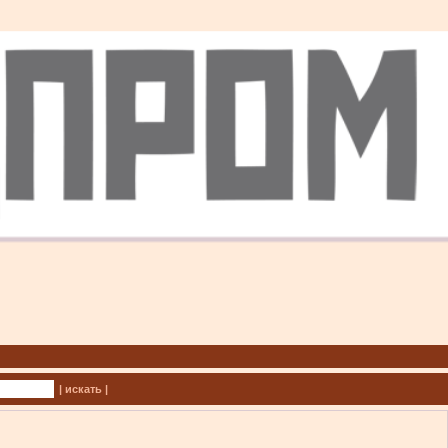
| искать |