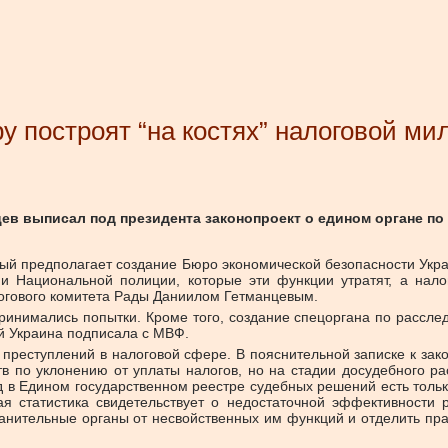
у построят “на костях” налоговой ми
ев выписал под президента законопроект о едином органе по
рый предполагает создание Бюро экономической безопасности Укр
и Национальной полиции, которые эти функции утратят, а нал
логового комитета Рады Даниилом Гетманцевым.
принимались попытки. Кроме того, создание спецоргана по рассле
й Украина подписала с МВФ.
преступлений в налоговой сфере. В пояснительной записке к зак
тв по уклонению от уплаты налогов, но на стадии досудебного р
од в Едином государственном реестре судебных решений есть тольк
ая статистика свидетельствует о недостаточной эффективности
ранительные органы от несвойственных им функций и отделить пр