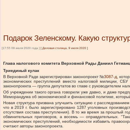
Подарок Зеленскому. Какую структур
[17:55 09 июля 2020 года ]
[
Деловая столица, 9 июля 2020
]
Глава налогового комитета Верховной Рады Даниил Гетманц
Триединый кулак
В Верховной Раде зарегистрирован законопроект №
3087-д
, кото
экономических преступлений вместо налоговой милиции, СБУ 
законопроекта — группа депутатов во главе с руководителем на
Об учреждении такого органа говорили уже давно, и даже пред
Меморандума об экономической и финансовой политике, которы
Новая структура призвана улучшить ситуацию с расследованием 
что в 2019 г. было зарегистрировано 1287 уголовных производс
отсутствия состава преступления). В то же время за прошлый г
обвинительных приговоров, а восемь — оправдательных. “Так
экономических преступлений, необходимости избавить правоох
считают авторы законопроекта.