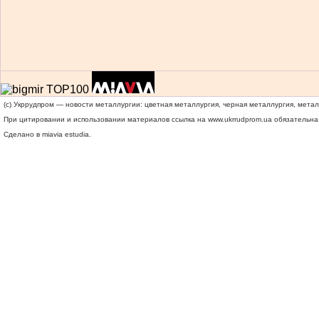
(c) Укррудпром — новости металлургии: цветная металлургия, черная металлургия, мета
При цитировании и использовании материалов ссылка на
www.ukrrudprom.ua
обязательна.
Сделано в miavia estudia.