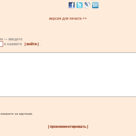
версия для печати >>
ии — введите
и нажмите
| войти |
.
 кликните на картинке.
| прокомментировать |