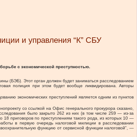
лиции и управления “К” СБУ
 борьбе с экономической преступностью.
аины (БЭБ). Этот орган должен будет заниматься расследованием
оговая полиция при этом будет вообще ликвидирована. Авторы
дованию экономических преступлений является одним из пунктов
онопроекту со ссылкой на Офис генерального прокурора сказано,
асследования было закрыто 262 из них (в том числе 259 — из-за
о 18 приговоров по преступлениям такого рода, из которых 10 —
 работы в первую очередь налоговой милиции в расследовании
авоохранительную функцию от сервисной функции налоговой”, —