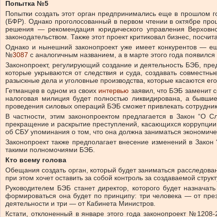
Попытка №5
Попытки создать этот орган предпринимались еще в прошлом г
(БФР). Однако проголосованный в первом чтении в октябре про
решения — рекомендация юридического управления Верховно
законодательством. Также этот проект критиковал бизнес, посчи
Однако и нынешний законопроект уже имеет конкурентов — еще
№
3087
с аналогичным названием, а в марте этого года появилс
Законопроект, регулирующий создание и деятельность БЭБ, пред
которые укрываются от следствия и суда, создавать совместны
разыскные дела и уголовные производства, которые касаются его
Гетманцев в одном из своих
интервью
заявил, что БЭБ заменит 
налоговая милиция будет полностью ликвидирована, а бывшие
проведения силовых операций БЭБ сможет привлекать сотрудников
В частности, этим законопроектом предлагается в Закон “О С
прекращение и раскрытие преступлений, касающихся коррупции 
об СБУ упоминания о том, что она должна заниматься экономич
Законопроект также предполагает внесение изменений в Закон
такими полномочиями БЭБ.
Кто всему голова
Обещания создать орган, который будет заниматься расследован
при этом хочет оставить за собой контроль за создаваемой структ
Руководителем БЭБ станет директор, которого будет назначат
формироваться она будет по принципу: три человека — от пре
деятельности и три — от Кабинета Министров.
Кстати, отклоненный в январе этого года законопроект №1208