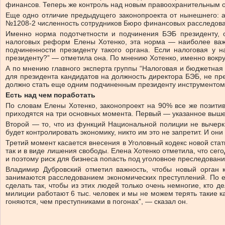
финансов. Теперь же контроль над новым правоохранительным о
Еще одно отличие предыдущего законопроекта от нынешнего: ав
№1208-2 численность сотрудников Бюро финансовых расследова
Именно норма подотчетности и подчинения БЭБ президенту, о
налоговых реформ Елены Хотенко, эта норма — наиболее важны
подчиненности президенту такого органа. Если налоговая у 
президенту?” — отметила она. По мнению Хотенко, именно вокру
А по мнению главного эксперта группы “Налоговая и бюджетная 
для президента кандидатов на должность директора БЭБ, не пре
должно стать еще одним подчиненным президенту инструментом
Есть над чем поработать
По словам Елены Хотенко, законопроект на 90% все же позитив
приходятся на три основных момента. Первый — указанное выше
Второй — то, что из функций Национальной полиции не вычерк
будет контролировать экономику, никто им это не запретит. И он
Третий момент касается внесения в Уголовный кодекс новой ста
так и в виде лишения свободы. Елена Хотенко отметила, что се
и поэтому риск для бизнеса попасть под уголовное преследовани
Владимир Дубровский отметил важность, чтобы новый орган 
занимаются расследованием экономических преступлений. По ег
сделать так, чтобы из этих людей только очень немногие, кто д
милиции работают 6 тыс. человек и мы не можем терять такие ка
гоняются, чем преступниками в погонах”, — сказал он.