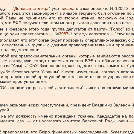
оду — “
Деловая столица
” уже
писала
о законопроекте №1208-2, 
шлого года этот законопроект в январе текущего был отклонен по
й Рады не принимать его во втором чтении, поскольку он сод
тав, что БФР получает слишком много рычагов давления на на него.
 в феврале этого года группа депутатов от партии “Голос” во 
я еще один проект закона — №
3087-1
от двух депутатов — “слуг нар
полагает, что этот орган будет проводить оперативно-разыскную 
е следственные группы с другими правоохранительными органами
 подследственности.
собой все правоохранительные органы, которые занимаются расс
 ее сотрудники смогут попасть в состав БЭБ на общих основан
 из “Альфы” СБУ. Законопроект, как надеется глава комитета, буде
лужбе безопасности Украины” внести изменения, согласно кото
и организованной преступной деятельности в сфере управления и
ескими преступлениями.
 “Об оперативно-разыскной деятельности”, лишив налоговую мили
ием экономических преступлений, президент Владимир Зеленский 
урой.
ь на эту должность именно президент Украины. Кандидатов на по
зидента, два — от налогового комитета Верховной Рады, один 
-2 предполагал, что Бюро финансовых расследований будет соз