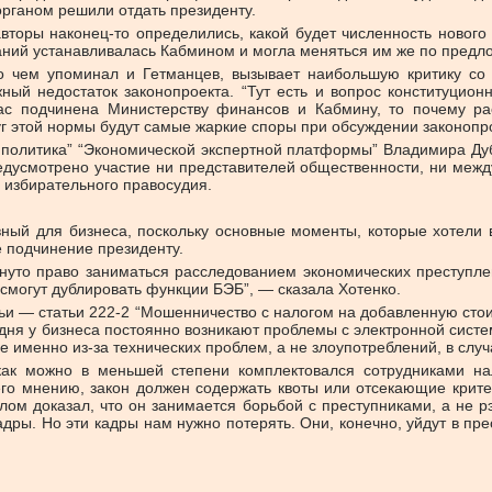
рганом решили отдать президенту.
торы наконец-то определились, какой будет численность нового 
ний устанавливалась Кабмином и могла меняться им же по предл
 чем упоминал и Гетманцев, вызывает наибольшую критику со 
й недостаток законопроекта. “Тут есть и вопрос конституцион
нас подчинена Министерству финансов и Кабмину, то почему р
г этой нормы будут самые жаркие споры при обсуждении законопр
политика” “Экономической экспертной платформы” Владимира Дубро
дусмотрено участие ни представителей общественности, ни между
 избирательного правосудия.
ный для бизнеса, поскольку основные моменты, которые хотели 
 подчинение президенту.
нуто право заниматься расследованием экономических преступлен
и смогут дублировать функции БЭБ”, — сказала Хотенко.
тьи — статьи 222-2 “Мошенничество с налогом на добавленную стои
годня у бизнеса постоянно возникают проблемы с электронной си
е именно из-за технических проблем, а не злоупотреблений, в случ
как можно в меньшей степени комплектовался сотрудниками на
о мнению, закон должен содержать квоты или отсекающие критери
елом доказал, что он занимается борьбой с преступниками, а не р
дры. Но эти кадры нам нужно потерять. Они, конечно, уйдут в пре