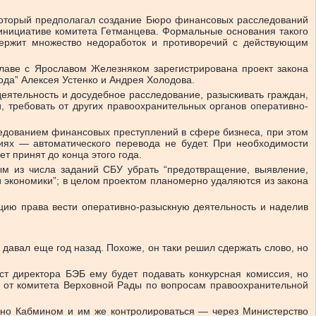
который предполагал создание Бюро финансовых расследований
 инициативе комитета Гетманцева. Формальные основания такого
ержит множество недоработок и противоречий с действующим
главе с Ярославом Железняком зарегистрирована проект закона
ода” Алексея Устенко и Андрея Холодова.
деятельность и досудебное расследование, разыскивать граждан,
, требовать от других правоохранительных органов оперативно-
ледованием финансовых преступлений в сфере бизнеса, при этом
иях — автоматического перевода не будет. При необходимости
т принят до конца этого года.
рым из числа заданий СБУ убрать “предотвращение, выявление,
 экономики”; в целом проектом планомерно удаляются из закона
цию права вести оперативно-разыскную деятельность и наделив
давал еще год назад. Похоже, он таки решил сдержать слово, но
ст директора БЭБ ему будет подавать конкурсная комиссия, но
— от комитета Верховной Рады по вопросам правоохранительной
дано Кабмином и им же контролироваться — через Министерство