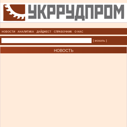
НОВОСТИ
АНАЛИТИКА
ДАЙДЖЕСТ
СПРАВОЧНИК
О НАС
| искать |
НОВОСТЬ