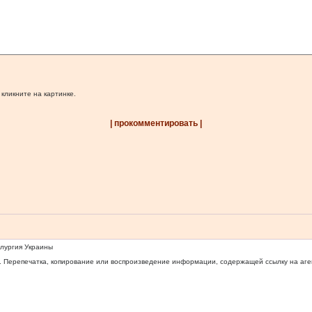
 кликните на картинке.
| прокомментировать |
ллургия Украины
 Перепечатка, копирование или воспроизведение информации, содержащей ссылку на агентс