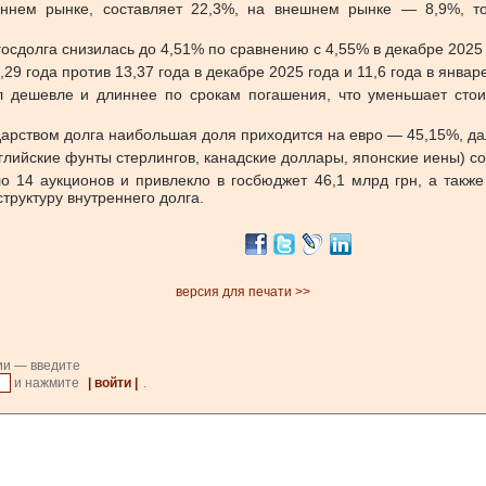
еннем рынке, составляет 22,3%, на внешнем рынке — 8,9%, то
осдолга снизилась до 4,51% по сравнению с 4,55% в декабре 2025 
9 года против 13,37 года в декабре 2025 года и 11,6 года в январе
л дешевле и длиннее по срокам погашения, что уменьшает сто
ударством долга наибольшая доля приходится на евро — 45,15%, д
глийские фунты стерлингов, канадские доллары, японские иены) со
14 аукционов и привлекло в госбюджет 46,1 млрд грн, а также 
труктуру внутреннего долга.
версия для печати >>
ии — введите
и нажмите
| войти |
.