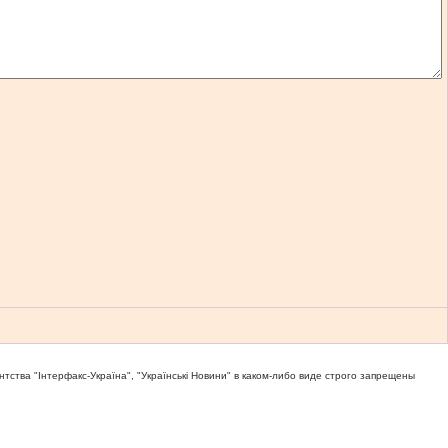
тва "Iнтерфакс-Україна", "Українськi Новини" в каком-либо виде строго запрещены