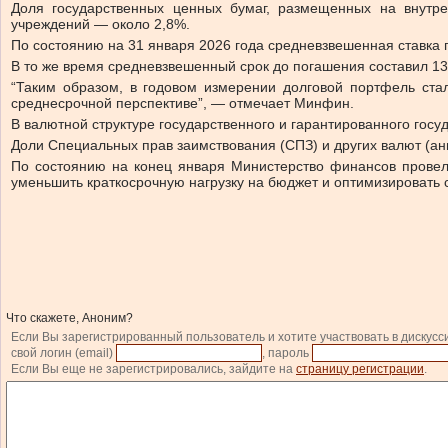
Доля государственных ценных бумаг, размещенных на внутр
учреждений — около 2,8%.
По состоянию на 31 января 2026 года средневзвешенная ставка г
В то же время средневзвешенный срок до погашения составил 13,2
“Таким образом, в годовом измерении долговой портфель ста
среднесрочной перспективе”, — отмечает Минфин.
В валютной структуре государственного и гарантированного гос
Доли Специальных прав заимствования (СПЗ) и других валют (ан
По состоянию на конец января Министерство финансов провело 
уменьшить краткосрочную нагрузку на бюджет и оптимизировать с
Что скажете, Аноним?
Если Вы зарегистрированный пользователь и хотите участвовать в дискусс
свой логин (email)
, пароль
Если Вы еще не зарегистрировались, зайдите на
страницу регистрации
.