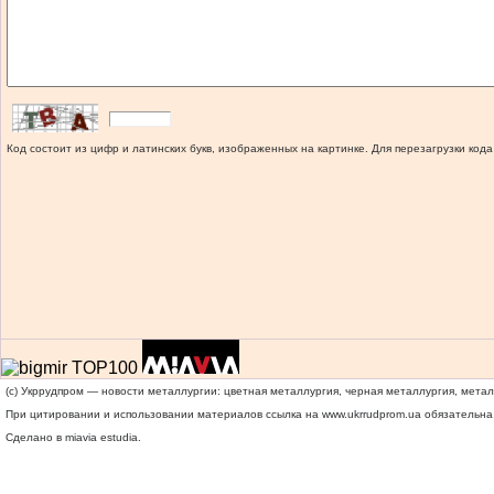
Код состоит из цифр и латинских букв, изображенных на картинке. Для перезагрузки кода
(c) Укррудпром — новости металлургии: цветная металлургия, черная металлургия, мета
При цитировании и использовании материалов ссылка на
www.ukrrudprom.ua
обязательна.
Сделано в miavia estudia.