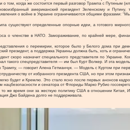
о том, когда же состоится первый разговор Трампа с Путиным (или
новоизбранный американский президент Зеленскому и Путину,
аявления о войне в Украине ограничиваются общими фразами: “Мы
па существуют определенные опорные идеи, а готового мирного п
са о членстве в НАТО. Замораживание, по крайней мере, фина
редставления о перемирии, которое было у Белого дома при дем
кий президент, а поддержка Украины должна быть, хоть и огранич
дент скоро назначит специального представителя по Украине. Ко
чал такого спецпредставителя — им был Курт Волкер. И эта модел
к Трампу, — говорит Алена Гетманчук. — Модель с Куртом при пе
отрудничеству от избранного президента США, но при этом признаю
егко будет и Кремлю. Это стало ясно после первых анонсов кадров
м нацбезопасности и сенатора от Флориды Марко Рубио госсекре
в то же время они за жесткую политику США в отношении Китая, 
ация Джо Байдена долго не поддерживала.