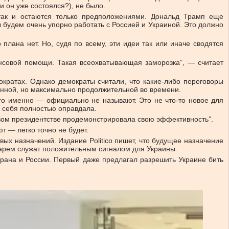
 он уже состоялся?), не было.
 так и остаются только предположениями. Дональд Трамп еще
 будем очень упорно работать с Россией и Украиной. Это должно
лана нет. Но, судя по всему, эти идеи так или иначе сводятся
нсовой помощи. Такая всеохватывающая заморозка”, — считает
ократах. Однако демократы считали, что какие-либо переговоры
енной, но максимально продолжительной во времени.
го именно — официально не называют. Это не что-то новое для
ь себя полностью оправдала.
рвом президентстве продемонстрировала свою эффективность”.
т — легко точно не будет.
ых назначений. Издание Politico пишет, что будущее назначение
тарем служат положительным сигналом для Украины.
Ирана и России. Первый даже предлагал разрешить Украине бить