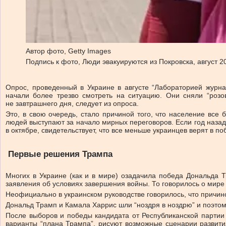
Автор фото,
Getty Images
Подпись к фото,
Люди эвакуируются из Покровска, август 2
Опрос, проведенный в Украине в августе “Лабораторией журна
начали более трезво смотреть на ситуацию. Они сняли “розо
не завтрашнего дня, следует из опроса.
Это, в свою очередь, стало причиной того, что население все
людей выступают за начало мирных переговоров. Если год назад
в октябре, свидетельствует, что все меньше украинцев верят в 
Первые решения Трампа
Многих в Украине (как и в мире) озадачила победа Дональда 
заявления об условиях завершения войны. То говорилось о мире
Неофициально в украинском руководстве говорилось, что причи
Дональд Трамп и Камала Харрис шли “ноздря в ноздрю” и поэтом
После выборов и победы кандидата от Республиканской партии 
варианты “плана Трампа”, рисуют возможные сценарии развит