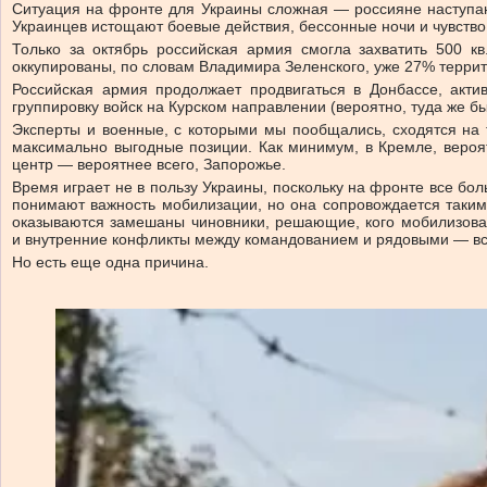
Ситуация на фронте для Украины сложная — россияне наступаю
Украинцев истощают боевые действия, бессонные ночи и чувство
Только за октябрь российская армия смогла захватить 500 к
оккупированы, по словам Владимира Зеленского, уже 27% терри
Российская армия продолжает продвигаться в Донбассе, акт
группировку войск на Курском направлении (вероятно, туда же б
Эксперты и военные, с которыми мы пообщались, сходятся на 
максимально выгодные позиции. Как минимум, в Кремле, вероя
центр — вероятнее всего, Запорожье.
Время играет не в пользу Украины, поскольку на фронте все бо
понимают важность мобилизации, но она сопровождается таким
оказываются замешаны чиновники, решающие, кого мобилизоват
и внутренние конфликты между командованием и рядовыми — все
Но есть еще одна причина.