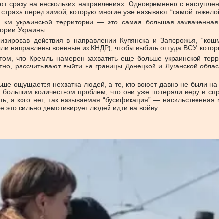
т сразу на нескольких направлениях. Одновременно с наступлен
 страха перед зимой, которую многие уже называют “самой тяжелой
в. км украинской территории — это самая большая захваченна
тории Украины.
ивизировав действия в направлении Купянска и Запорожья, “к
ыли направлены военные из КНДР), чтобы выбить оттуда ВСУ, которы
том, что Кремль намерен захватить еще больше украинской терр
тно, рассчитывают выйти на границы Донецкой и Луганской облас
льше ощущается нехватка людей, а те, кто воюет давно не были на
 большим количеством проблем, что они уже потеряли веру в спр
ь, а кого нет; так называемая “бусификация” — насильственная
 это сильно демотивирует людей идти на войну.