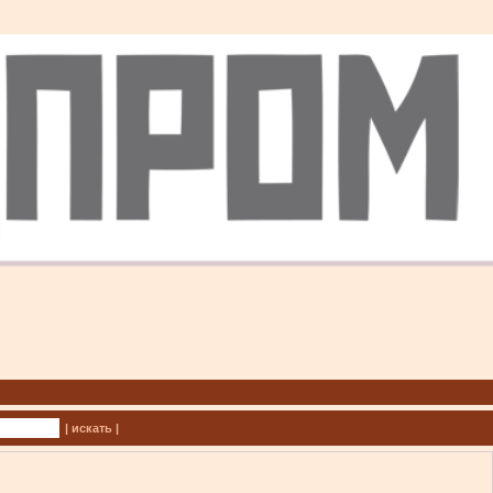
| искать |