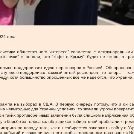
024 года
листики общественного интереса” совместно с международными 
вые очки” и поняли, что “кофе в Крыму” будет не скоро, а гр
 больше поддерживает идею переговоров с Россией. Обнародован
 эту идею поддерживал каждый пятый респондент, то теперь — ка
победу, хотя большинство опрошенных все же надеются, что Украина
Трампа на выборах в США. В первую очередь потому, что и он с
 на невыгодных для Украины условиях, то звучали угрозы прекрати
ной таких противоречивых заявлений была слишком напряженная о
у в борьбе за голоса колеблющихся избирателей прибегали к гро
интрига по поводу того, как он собирается завершить войну в Ук
ия событий и даже пишут о его якобы телефонном разговоре с 