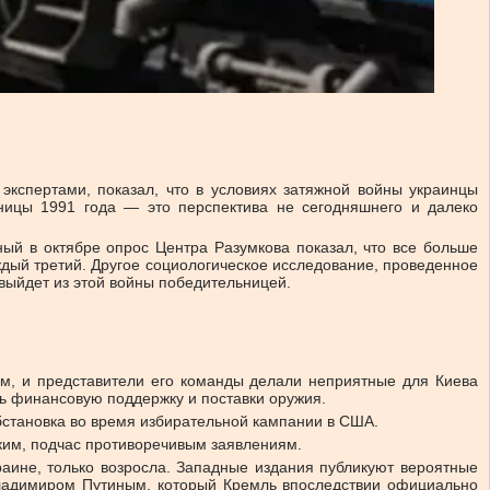
экспертами, показал, что в условиях затяжной войны украинцы
аницы 1991 года — это перспектива не сегодняшнего и далеко
ный в октябре опрос Центра Разумкова показал, что все больше
ждый третий. Другое социологическое исследование, проведенное
 выйдет из этой войны победительницей.
ам, и представители его команды делали неприятные для Киева
ть финансовую поддержку и поставки оружия.
бстановка во время избирательной кампании в США.
мким, подчас противоречивым заявлениям.
раине, только возросла. Западные издания публикуют вероятные
Владимиром Путиным, который Кремль впоследствии официально