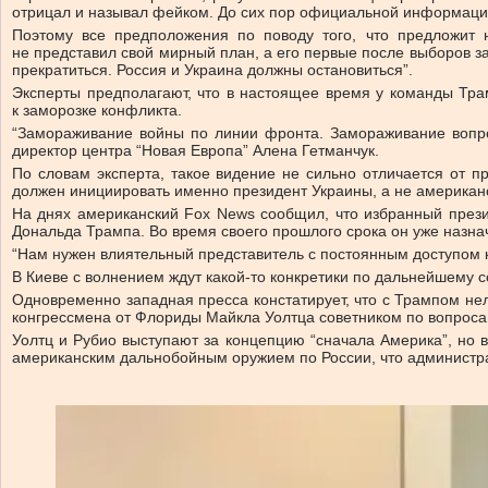
отрицал и называл фейком. До сих пор официальной информации 
Поэтому все предположения по поводу того, что предложит 
не представил свой мирный план, а его первые после выборов з
прекратиться. Россия и Украина должны остановиться”.
Эксперты предполагают, что в настоящее время у команды Трам
к заморозке конфликта.
“Замораживание войны по линии фронта. Замораживание вопро
директор центра “Новая Европа” Алена Гетманчук.
По словам эксперта, такое видение не сильно отличается от п
должен инициировать именно президент Украины, а не американс
На днях американский Fox News сообщил, что избранный прези
Дональда Трампа. Во время своего прошлого срока он уже назна
“Нам нужен влиятельный представитель с постоянным доступом 
В Киеве с волнением ждут какой-то конкретики по дальнейшему с
Одновременно западная пресса констатирует, что с Трампом нел
конгрессмена от Флориды Майкла Уолтца советником по вопроса
Уолтц и Рубио выступают за концепцию “сначала Америка”, но 
американским дальнобойным оружием по России, что администр