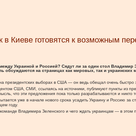
к в Киеве готовятся к возможным пер
между Украиной и Россией? Сядут ли за один стол Владимир
ь обсуждаются на страницах как мировых, так и украинских 
на президентских выборах в США — он ведь обещал очень быстро з
дентом США, СМИ, ссылаясь на источники, публикуют пункты из пр
ысль, что эти предложения пока только разрабатываются и никто то
пытается уже в начале нового срока усадить Украину и Россию за 
щем году.
в команде Владимира Зеленского и чего ждать украинцам — в этом 