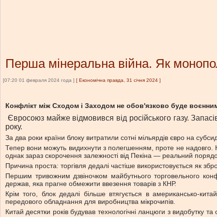
Перша мінеральна війна. Як монопо
[07:20 01 февраля 2024 года ]
[
Економічна правда, 31 січня 2024
]
Конфлікт між Сходом і Заходом не обов'язково буде воєнним
Євросоюз майже відмовився від російського газу. Запасі
року.
За два роки країни блоку витратили сотні мільярдів євро на субси
Тепер вони можуть видихнути з полегшенням, проте не надовго. На
однак зараз скорочення залежності від Пекіна — реальний поряд
Причина проста: торгівля дедалі частіше використовується як збр
Першим тривожним дзвіночком майбутнього торговельного кон
держав, яка прагне обмежити ввезення товарів з КНР.
Крім того, блок дедалі більше втягується в американсько-кит
передового обладнання для виробництва мікрочипів.
Китай десятки років будував технологічні ланцюги з видобутку та