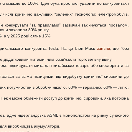
а близькою до 100%. Ідея була простою: ударити по конкурентах і
числі критично важливих “зелених” технологій: електромобілів,
їн конкурувати “за правилами” зазвичай закінчуються провалом.
 вони захопили 80% ринку.
, а у 2025 році сягне 15%.
риканського конкурента Tesla. На це Ілон Маск
заявив
, що “без
ю додатковими митами, чим розв’язали торговельну війну.
ом: підвищувати мита для китайських товарів або спостерігати за
пається за всіма позиціями: від видобутку критичної сировини до
ових потужностей з обробки нікелю, 60% — германію, 60% — літію,
ь Пекін може обмежити доступ до критичної сировини, яка потрібна
юз, адже нідерландська ASML є монополістом на ринку сучасного
 для виробництва акумуляторів.