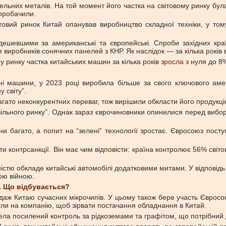
льних металів. На той момент його частка на світовому ринку бул
 пробачили.
вий ринок Китай опанував виробництво складної техніки, у тому 
дешевшими за американські та європейські. Спроби західних кра
 виробників сонячних панелей з КНР. Як наслідок — за кілька років
у ринку частка китайських машин за кілька років
зросла
з нуля до 8%
ні машини, у 2023 році виробила більше за свого ключового аме
 світу”.
агато неконкурентних переваг, тож вирішили обкласти його продукці
ільного ринку”. Однак зараз єврочиновники опинилися перед вибор
и багато, а попит на “зелені” технології зростає. Євросоюз посту
 контрсанкції. Він має чим відповісти: країна контролює 56% світ
істю обкладе китайські автомобілі додатковими митами. У відповід
ою війною.
. Що відбувається?
аж Китаю сучасних мікрочипів. У цьому також бере участь Євросо
ули на компанію, щоб зірвати постачання обладнання в Китай.
вела посилений контроль за рідкоземами та графітом, що потрібний