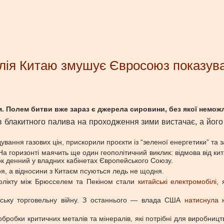
лія Китаю змушує Євросоюз показув
. Полем битви вже зараз є джерела сировини, без якої немож
в блакитного палива на проходження зими вистачає, а його
дування газових цін, прискорили проєкти із “зеленої енергетики” та 
 горизонті маячить ще один геополітичний виклик: відмова від кит
ок денний у владних кабінетах Європейського Союзу.
оя, а відносини з Китаєм псуються ледь не щодня.
флікту між Брюсселем та Пекіном стали
китайські електромобілі
, 
айську торговельну війну. З останнього — влада США
натиснула
н
 обробки критичних металів та мінералів, які потрібні для виробниц