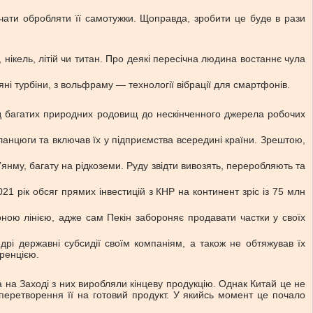
чати обробляти її самотужки. Щоправда, зробити це буде в рази
нікель, літій чи титан. Про деякі пересічна людина востаннє чула
ні турбіни, з вольфраму — технології вібрації для смартфонів.
ід багатих природних родовищ до нескінченного джерела робочих
 ланцюги та включав їх у підприємства всередині країни. Зрештою,
янму, багату на рідкоземи. Руду звідти вивозять, переробляють та
1 рік обсяг прямих інвестицій з КНР на континент зріс із 75 млн
оною лінією, адже сам Пекін забороняє продавати частки у своїх
рі державні субсидії своїм компаніям, а також не обтяжував їх
уренцією.
а на Заході з них виробляли кінцеву продукцію. Однак Китай це не
 перетворення її на готовий продукт. У якийсь момент це почало