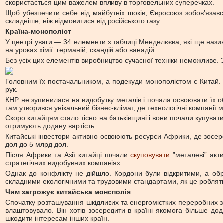
скористається цим важелем впливу в торговельних суперечках.
Щоб убезпечити себе від майбутніх шоків, Євросоюз зобов’язав
складніше, ніж відмовитися від російського газу.
Країна-монополіст
У центрі уваги — 34 елементи з таблиці Менделєєва, які ще назив
на уроках хімії: германій, скандій або ванадій.
Без усіх цих елементів виробництво сучасної техніки неможливе. З
Головним їх постачальником, а подекуди монополістом є Китай.
рук.
КНР не зупинилася на видобутку металів і почала освоювати їх об
там утворився унікальний бізнес-клімат, де технологічні компанії
Скоро китайцям стало тісно на батьківщині і вони почали купуват
отримують додану вартість.
Китайські інвестори активно освоюють ресурси Африки, де зосере
дол до 5 млрд дол.
Після Африки та Азії китайці почали
скуповувати
”металеві” акт
стратегічних видобувних компаніях.
Однак до конфлікту не дійшло. Кордони були відкритими, а обр
складними екологічними та трудовими стандартами, як це роблять 
Чим загрожує китайська монополія
Спочатку розташування шкідливих та енергомістких переробних зав
влаштовувало. Він хотів зосередити в країні якомога більше до
шкодити інтересам інших країн.