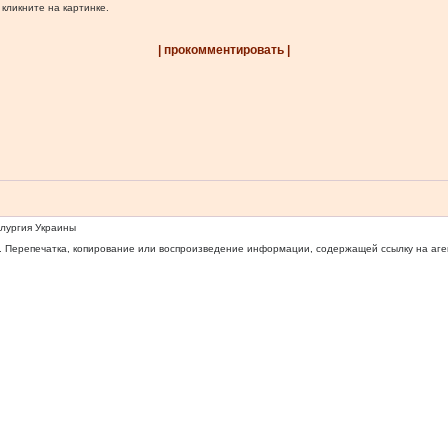
 кликните на картинке.
| прокомментировать |
ллургия Украины
 Перепечатка, копирование или воспроизведение информации, содержащей ссылку на агентс