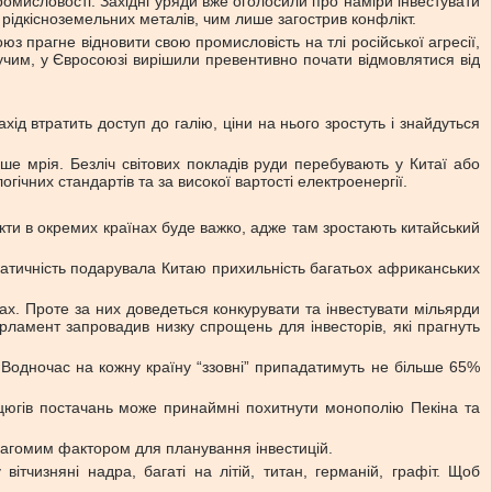
ромисловості. Західні уряди вже оголосили про наміри інвестувати
ідкісноземельних металів, чим лише загострив конфлікт.
з прагне відновити свою промисловість на тлі російської агресії,
учим, у Євросоюзі вирішили превентивно почати відмовлятися від
ід втратить доступ до галію, ціни на нього зростуть і знайдуться
ше мрія. Безліч світових покладів руди перебувають у Китаї або
чних стандартів та за високої вартості електроенергії.
єкти в окремих країнах буде важко, адже там зростають китайський
гматичність подарувала Китаю прихильність багатьох африканських
нах. Проте за них доведеться конкурувати та інвестувати мільярди
рламент запровадив низку спрощень для інвесторів, які прагнуть
Водночас на кожну країну “ззовні” припадатимуть не більше 65%
цюгів постачань може принаймні похитнути монополію Пекіна та
 вагомим фактором для планування інвестицій.
ітчизняні надра, багаті на літій, титан, германій, графіт. Щоб