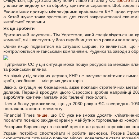
Очікується, що до 2050 року попит лише на галій у ЄС
зросте
в 17
у власний видобуток та обробку критичної сировини. Щоб зберег
Економічних протиріч між західними країнами та КНР щодо стратег
а Китай шукає точки зростання для своєї закредитованої економ
китайської сировини.
Як це зробити
Британський науковець Тім Уортстолл, який спеціалізується на 
компанії, які інвестують у його виробництво та з роками компенсу
Однак якщо подивитися на ситуацію ширше, то виявиться, що над
контролюються китайськими компаніями. Рудники та заводи з оброб
Підтримати ЄС у цій ситуації може пошук ресурсів за межами влас
та російський впливи.
На відміну від західних держав, КНР не висуває політичних вимо
країн, особливо — місцевих диктаторів.
Звісно, ситуація не безнадійна, адже поклади стратегічних метал
доларів. Перший крок для цього Євросоюз зробив наприкінці 202
виробляти критичні метали або “зелені” технології.
Члени блоку домовилися, що до 2030 року в ЄС зосередять 10% 
постачань кожного елементу.
Financial Times
пише
, що ЄС уже не зможе досягти кліматичних
посилити позицію західних країн у майбутніх торговельних конфлі
Риторика Євросоюзу на світовій арені стає дедалі жорсткішою що
Україні потрібно спостерігати й робити висновки. Розрив Заход
скористатися ситуацією повною мірою, доведеться стати зрозуміл