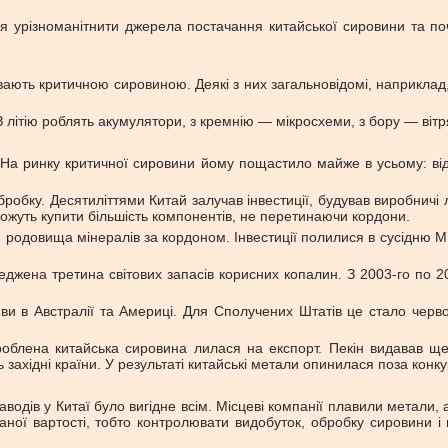
ся урізноманітнити джерела постачання китайської сировини та по
ають критичною сировиною. Деякі з них загальновідомі, наприклад, 
 літію роблять акумулятори, з кремнію — мікросхеми, з бору — вітря
 На ринку критичної сировини йому пощастило майже в усьому: в
робку. Десятиліттями Китай залучав інвестиції, будував виробничі
 можуть купити більшість компонентів, не перетинаючи кордони.
и родовища мінералів за кордоном. Інвестиції полилися в сусідню М’
джена третина світових запасів корисних копалин. З 2003-го по 202
иви в Австралії та Америці. Для Сполучених Штатів це стало черв
облена китайська сировина лилася на експорт. Пекін видавав щед
західні країни. У результаті китайські метали опинилася поза конк
одів у Китаї було вигідне всім. Місцеві компанії плавили метали, 
даної вартості, тобто контролювати видобуток, обробку сировини і