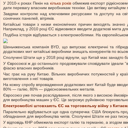
У 2010-х роках Пекін на
кілька років
обмежив експорт рідкісноземе
дати перевагу власним виробникам техніки. Цю витівку китайцям
Завдяки контролю над ключовими ресурсами та доступу на світо
сонячних панелей, вітряків.
Китайські товари з низки економічних причин виходять значно 
Наприклад, у 2010 році ЄС відмовився вводити додаткові мита для
Подібна історія відбувається з електромобілями. На європейськом
Шеньчженська компанія BYD, що випускає електричні та гібрид
додаткових мит китайські виробники знищать конкурентів по всьому
Сполучені Штати ще у 2018 році відчули, що Китай має занадто б
У Євросоюзі ж до останнього продовжували сповідувати ідеали “в
фіаско власних виробників.
Час грає на руку Китаю. Вільних виробничих потужностей у країн
виготовлення з неї товарів.
На кожну спробу впровадження додаткових мит Китай буде вводити
80% — галію, 80% — рідкісноземельних металів.
Євросоюз уже почав розслідування, після якого з високою ймовірн
для виробництва машин у ЄС. Це загрожує руйнівною торговельн
Електромобілі штовхають ЄС на торговельну війну з Китаєм
Паралельно відбувається ще одна суперечка: США блокують прод
обладнання для виробництва чипів. Сполучені Штати не раз тисн
У відповідь КНР обмежила експорт галію та германію, а згодом в