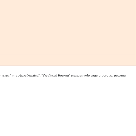
тва "Iнтерфакс-Україна", "Українськi Новини" в каком-либо виде строго запрещены