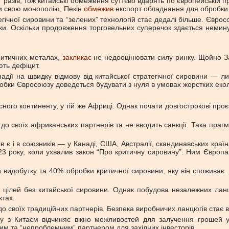
 разів, тож китайські обмеження суттєво вдарять по європейській п
ти свою монополію, Пекін
обмежив
експорт обладнання для обробки р
ічної сировини та “зелених” технологій стає дедалі більше. Євросою
іки. Оскільки продовження торговельних суперечок здається немин
критичних металах,
закликає
не недооцінювати силу ринку. Щойно Зах
ють дефіцит.
ії на швидку відмову від китайської стратегічної сировини — ли
ки Євросоюзу доведеться будувати з нуля в умовах жорстких екологі
ного континенту, у тій же Африці. Однак почати довгострокові про
г до своїх африканських партнерів та не вводить санкції. Така пра
ів є і в союзників — у Канаді, США, Австралії, скандинавських краї
3 року, коли ухвалив закон “Про критичну сировину”. Ним Європа
видобутку та 40% обробки критичної сировини, яку він споживає. 
 цілей без китайської сировини. Однак побудова незалежних лан
ктах.
до своїх традиційних партнерів. Безпека виробничих ланцюгів стає
у з Китаєм відчиняє вікно можливостей для залучення грошей у в
им та “непроблемним” партнером для західних інвесторів.