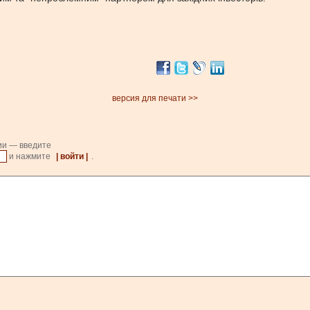
версия для печати >>
ии — введите
и нажмите
| войти |
.