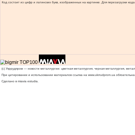
Код состоит из цифр и латинских букв, изображенных на картинке. Для перезагрузки кода
(c) Укррудпром — новости металлургии: цветная металлургия, черная металлургия, мета
При цитировании и использовании материалов ссылка на
www.ukrrudprom.ua
обязательна.
Сделано в miavia estudia.