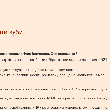
ати зуби
ливе технологічне існування. Хто переможе?
 вартість на європейських біржах знизилася до рівня 2021
запустили будівництво десятків СПГ-терміналів.
айської сировини. Десять років тому про це не могло бути й мови,
які захоплюють європейський ринок. Так у ЄС утворилася група
а нідерландську компанію ASML та зірвала постачання Пекіну
тва сучасної техніки. КНР стала великим монополістом і неодмінно