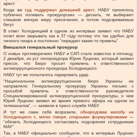
арест.
Когда же
суд поддержал домашний арест
, НАБУ принялось
публично поливать прокурорских — дескать, те выбирают
слишком мягкую меру пресечения, а потом подозреваемые
бегут.
В ответ Холодницкий в одном из интервью заявил что НАБУ
хочет всех закрывать как в 37 году потому что так удобно для
личного пиара и постоянно “передает какие-то приветы”.
Вмешался генеральный прокурор
О новых противоречиях НАБУ и САП стало известно в пятницу,
2 декабря, из уст генпрокурора Юрия Луценко, который заявил
прессе, что Бюро просит привлечь к ответственности
антикоррупционного прокурора Холодницкого.
НАБУ тут же попыталось парировать удар.
“Национальное антикоррупционное бюро Украины не
направляло Генеральному прокурору Украины письмо с
просьбой привлечь к ответственности руководителя
Специализированной антикоррупционной прокуратуры, о чем
Юрий Луценко заявил во время прямого эфира на одном из
телеканалов”, — заявили в пресс-службе НАБУ.
И тут же сами себе возразили,
обнародовав жалобу на
Холодницкого с, мягко говоря, спорными формулировками
—
“обязать Холодницкого согласовать подозрения сотрудникам
МАУ”.
Так, в НАБУ официально сообщили, что в интервью Луценко