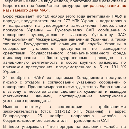
“вероятно имелась в виду жалоба, подготовленная детективами
Бюро в ответ на бездействие прокурора при
расследовании так
называемого дела МАУ
”.
Бюро указывает, что “10 ноября этого года детективами НАБУ в
порядке, предусмотренном ст. 277 УПК Украины, подготовлено
и направлено на утверждение заместителю Генерального
прокурора Украины — Руководителю САП сообщение о
подозрении руководителю и главному бухгалтеру ЗАО
“Авиакомпания“ Международные авиалинии Украины”, а также
экс-главе Государственной авиационной службы Украины в
совершении уголовного преступления по завладению
средствами Государственного специализированного фонда
финансирования общегосударственных расходов на
авиационную деятельность в особо крупных размерах, по
признакам преступления, предусмотренного ч. 5 ст. 191 УК
Украины.
24 ноября в НАБУ за подписью Холодницкого поступило
письмо с отказом в согласовании указанных сообщений о
подозрении. Проанализировав письма, детективы Бюро пришли
к выводу о несоответствии сделанных суждений и выводов
фактическим данным, подтвержденным материалами
уголовного производства.
Именно поэтому, в соответствии с требованиями
законодательства (ст.ст. 311-312 УПК Украины), в адрес
Генпрокурора 25 ноября направлена ​​жалоба о
бездеятельности его заместителя — руководителя САП.
В Бюро утверждают “что порядок направления жалобы на