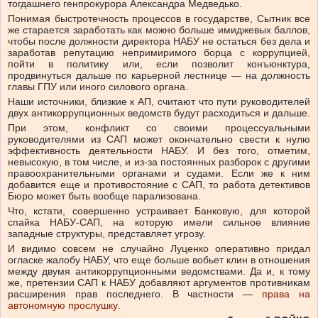
тогдашнего генпрокурора Александра Медведько.
Понимая быстротечность процессов в государстве, Сытник все
же старается заработать как можно больше имиджевых баллов,
чтобы после должности директора НАБУ не остаться без дела и
заработав репутацию непримиримого борца с коррупцией,
пойти в политику или, если позволит конъюнктура,
продвинуться дальше по карьерной лестнице — на должность
главы ГПУ или иного силового органа.
Наши источники, близкие к АП, считают что пути руководителей
двух антикоррупционных ведомств будут расходиться и дальше.
При этом, конфликт со своими процессуальными
руководителями из САП может окончательно свести к нулю
эффективность деятельности НАБУ. И без того, отметим,
невысокую, в том числе, и из-за постоянных разборок с другими
правоохранительными органами и судами. Если же к ним
добавится еще и противостояние с САП, то работа детективов
Бюро может быть вообще парализована.
Что, кстати, совершенно устраивает Банковую, для которой
спайка НАБУ-САП, на которую имели сильное влияние
западные структуры, представляет угрозу.
И видимо совсем не случайно Луценко оперативно придал
огласке жалобу НАБУ, что еще больше вобьет клин в отношения
между двумя антикоррупционными ведомствами. Да и, к тому
же, претензии САП к НАБУ добавляют аргументов противникам
расширения прав последнего. В частности —
права на
автономную прослушку
.