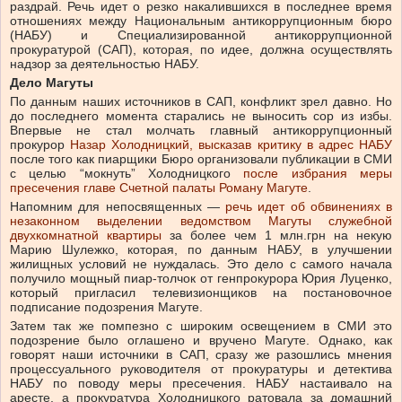
раздрай. Речь идет о резко накалившихся в последнее время
отношениях между Национальным антикоррупционным бюро
(НАБУ) и Специализированной антикоррупционной
прокуратурой (САП), которая, по идее, должна осуществлять
надзор за деятельностью НАБУ.
Дело Магуты
По данным наших источников в САП, конфликт зрел давно. Но
до последнего момента старались не выносить сор из избы.
Впервые не стал молчать главный антикоррупционный
прокурор
Назар Холодницкий, высказав критику в адрес НАБУ
после того как пиарщики Бюро организовали публикации в СМИ
с целью “мокнуть” Холодницкого
после избрания меры
пресечения главе Счетной палаты Роману Магуте
.
Напомним для непосвященных —
речь идет об обвинениях в
незаконном выделении ведомством Магуты служебной
двухкомнатной квартиры
за более чем 1 млн.грн на некую
Марию Шулежко, которая, по данным НАБУ, в улучшении
жилищных условий не нуждалась. Это дело с самого начала
получило мощный пиар-толчок от генпрокурора Юрия Луценко,
который пригласил телевизионщиков на постановочное
подписание подозрения Магуте.
Затем так же помпезно с широким освещением в СМИ это
подозрение было оглашено и вручено Магуте. Однако, как
говорят наши источники в САП, сразу же разошлись мнения
процессуального руководителя от прокуратуры и детектива
НАБУ по поводу меры пресечения. НАБУ настаивало на
аресте, а прокуратура Холодницкого ратовала за домашний