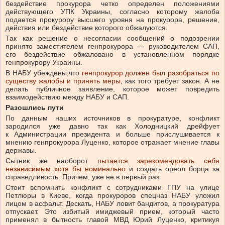
бездействие прокурора четко определен положениями
действующего УПК Украины, согласно которому жалоба
подается прокурору высшего уровня на прокурора, решение,
действия или бездействие которого обжалуются.
Так как решение о несогласии сообщений о подозрении
принято заместителем генпрокурора — руководителем САП,
его бездействие обжаловано в установленном порядке
генпрокурору Украины.
В НАБУ убеждены,что
генпрокурор должен был разобраться по
существу жалобы и принять меры
, как того требует закон. А не
делать публичное заявление, которое может повредить
взаимодействию между НАБУ и САП.
Разошлись пути
По данным наших источников в прокуратуре, конфликт
зародился уже давно так как Холодницкий дрейфует
к Администрации президента и больше прислушивается к
мнению генпрокурора Луценко, которое отражает мнение главы
державы.
Сытник же наоборот
пытается зарекомендовать себя
независимым хотя бы номинально
и создать ореол борца за
справедливость. Причем, уже не в первый раз.
Стоит вспомнить конфликт с сотрудниками ГПУ на улице
Петлюры в Киеве, когда прокуроров спецназ НАБУ уложил
лицом в асфальт. Дескать, НАБУ ловит бандитов, а прокуратура
отпускает. Это избитый имиджевый прием, который часто
применял в бытность главой МВД Юрий Луценко, критикуя