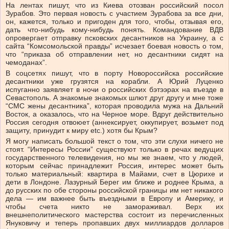
На лентах пишут, что из Киева отозван российский посол
Зурабов. Это первая новость с участием Зурабова за все дни,
он, кажется, только и пригоден для того, чтобы, отзывая его,
дать что-нибудь кому-нибудь понять. Командование ВДВ
опровергает отправку псковских десантников на Украину, а с
сайта “Комсомольской правды” исчезает боевая новость о том,
что “приказа об отправлении нет, но десантники сидят на
чемоданах”.
В соцсетях пишут, что в порту Новороссийска российские
десантники уже грузятся на корабли. А Юрий Луценко
испуганно заявляет в ночи о российских бэтээрах на въезде в
Севастополь. А знакомые знакомых шлют друг другу и мне тоже
“СМС жены десантника”, которая проводила мужа на Дальний
Восток, а оказалось, что на Черное море. Вдруг действительно
Россия сегодня отвоюет (аннексирует, оккупирует, возьмет под
защиту, принудит к миру etc.) хотя бы Крым?
Я могу написать большой текст о том, что эти слухи ничего не
стоят. “Интересы России” существуют только в речах ведущих
государственного телевидения, но мы же знаем, что у людей,
которым сейчас принадлежит Россия, интерес может быть
только материальный: квартира в Майами, счет в Цюрихе и
дети в Лондоне. Лазурный Берег им ближе и роднее Крыма, а
до русских по обе стороны российской границы им нет никакого
дела — им важнее быть въездными в Европу и Америку, и
чтобы счета никто не замораживал. Верх их
внешнеполитического мастерства состоит из перечисленных
Януковичу и теперь пропавших двух миллиардов долларов