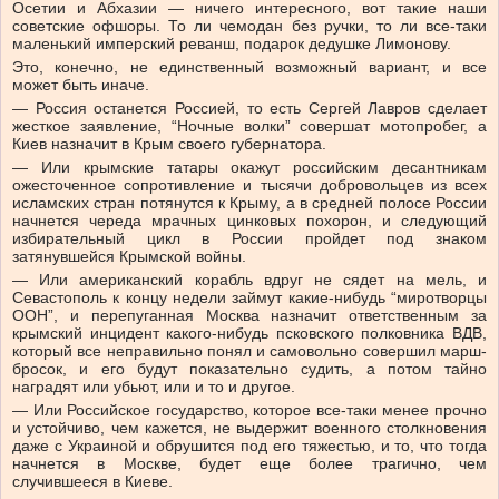
Осетии и Абхазии — ничего интересного, вот такие наши
советские офшоры. То ли чемодан без ручки, то ли все-таки
маленький имперский реванш, подарок дедушке Лимонову.
Это, конечно, не единственный возможный вариант, и все
может быть иначе.
— Россия останется Россией, то есть Сергей Лавров сделает
жесткое заявление, “Ночные волки” совершат мотопробег, а
Киев назначит в Крым своего губернатора.
— Или крымские татары окажут российским десантникам
ожесточенное сопротивление и тысячи добровольцев из всех
исламских стран потянутся к Крыму, а в средней полосе России
начнется череда мрачных цинковых похорон, и следующий
избирательный цикл в России пройдет под знаком
затянувшейся Крымской войны.
— Или американский корабль вдруг не сядет на мель, и
Севастополь к концу недели займут какие-нибудь “миротворцы
ООН”, и перепуганная Москва назначит ответственным за
крымский инцидент какого-нибудь псковского полковника ВДВ,
который все неправильно понял и самовольно совершил марш-
бросок, и его будут показательно судить, а потом тайно
наградят или убьют, или и то и другое.
— Или Российское государство, которое все-таки менее прочно
и устойчиво, чем кажется, не выдержит военного столкновения
даже с Украиной и обрушится под его тяжестью, и то, что тогда
начнется в Москве, будет еще более трагично, чем
случившееся в Киеве.