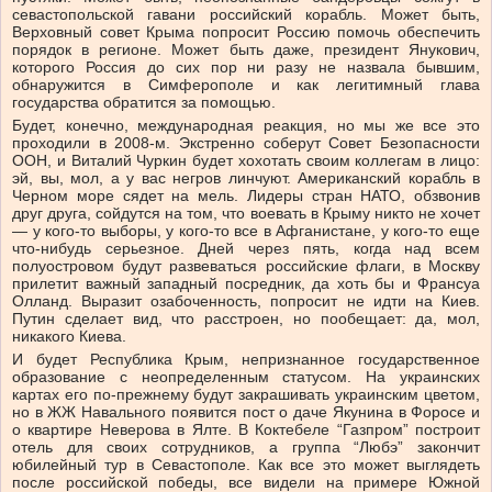
севастопольской гавани российский корабль. Может быть,
Верховный совет Крыма попросит Россию помочь обеспечить
порядок в регионе. Может быть даже, президент Янукович,
которого Россия до сих пор ни разу не назвала бывшим,
обнаружится в Симферополе и как легитимный глава
государства обратится за помощью.
Будет, конечно, международная реакция, но мы же все это
проходили в 2008-м. Экстренно соберут Совет Безопасности
ООН, и Виталий Чуркин будет хохотать своим коллегам в лицо:
эй, вы, мол, а у вас негров линчуют. Американский корабль в
Черном море сядет на мель. Лидеры стран НАТО, обзвонив
друг друга, сойдутся на том, что воевать в Крыму никто не хочет
— у кого-то выборы, у кого-то все в Афганистане, у кого-то еще
что-нибудь серьезное. Дней через пять, когда над всем
полуостровом будут развеваться российские флаги, в Москву
прилетит важный западный посредник, да хоть бы и Франсуа
Олланд. Выразит озабоченность, попросит не идти на Киев.
Путин сделает вид, что расстроен, но пообещает: да, мол,
никакого Киева.
И будет Республика Крым, непризнанное государственное
образование с неопределенным статусом. На украинских
картах его по-прежнему будут закрашивать украинским цветом,
но в ЖЖ Навального появится пост о даче Якунина в Форосе и
о квартире Неверова в Ялте. В Коктебеле “Газпром” построит
отель для своих сотрудников, а группа “Любэ” закончит
юбилейный тур в Севастополе. Как все это может выглядеть
после российской победы, все видели на примере Южной