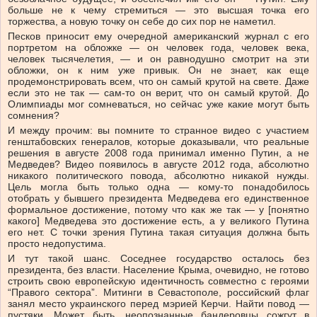
больше не к чему стремиться — это высшая точка его
торжества, а новую точку он себе до сих пор не наметил.
Песков приносит ему очередной американский журнал с его
портретом на обложке — он человек года, человек века,
человек тысячелетия, — и он равнодушно смотрит на эти
обложки, он к ним уже привык. Он не знает, как еще
продемонстрировать всем, что он самый крутой на свете. Даже
если это не так — сам-то он верит, что он самый крутой. До
Олимпиады мог сомневаться, но сейчас уже какие могут быть
сомнения?
И между прочим: вы помните то странное видео с участием
генштабовских генералов, которые доказывали, что реальные
решения в августе 2008 года принимал именно Путин, а не
Медведев? Видео появилось в августе 2012 года, абсолютно
никакого политического повода, абсолютно никакой нужды.
Цель могла быть только одна — кому-то понадобилось
отобрать у бывшего президента Медведева его единственное
формальное достижение, потому что как же так — у [понятно
какого] Медведева это достижение есть, а у великого Путина
его нет. С точки зрения Путина такая ситуация должна быть
просто недопустима.
И тут такой шанс. Соседнее государство осталось без
президента, без власти. Население Крыма, очевидно, не готово
строить свою европейскую идентичность совместно с героями
“Правого сектора”. Митинги в Севастополе, российский флаг
занял место украинского перед мэрией Керчи. Найти повод —
пустяки. Может быть, неопознанные бандеровцы сожгут в