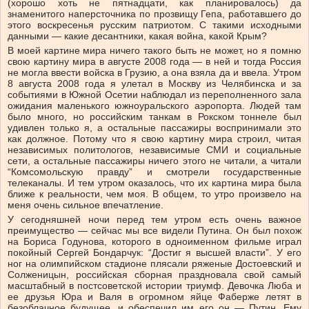
(хорошо хоть не пятнадцати, как планировалось) да
знаменитого наперсточника по прозвищу Гепа, работавшего до
этого воскресенья русским патриотом. С такими исходными
данными — какие десантники, какая война, какой Крым?
В моей картине мира ничего такого быть не может, но я помню
свою картину мира в августе 2008 года — в ней и тогда Россия
не могла ввести войска в Грузию, а она взяла да и ввела. Утром
8 августа 2008 года я улетал в Москву из Челябинска и за
событиями в Южной Осетии наблюдал из переполненного зала
ожидания маленького южноуральского аэропорта. Людей там
было много, но российским танкам в Рокском тоннеле был
удивлен только я, а остальные пассажиры воспринимали это
как должное. Потому что я свою картину мира строил, читая
независимых политологов, независимые СМИ и социальные
сети, а остальные пассажиры ничего этого не читали, а читали
“Комсомольскую правду” и смотрели государственные
телеканалы. И тем утром оказалось, что их картина мира была
ближе к реальности, чем моя. В общем, то утро произвело на
меня очень сильное впечатление.
У сегодняшней ночи перед тем утром есть очень важное
преимущество — сейчас мы все видели Путина. Он был похож
на Бориса Годунова, которого в одноименном фильме играл
покойный Сергей Бондарчук: “Достиг я высшей власти”. У его
ног на олимпийском стадионе плясали ряженые Достоевский и
Солженицын, российская сборная праздновала свой самый
масштабный в постсоветской истории триумф. Девочка Люба и
ее друзья Юра и Валя в огромном яйце Фаберже летят в
безоблачное будущее, и обеспечил им его он — Путин. Ему