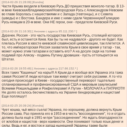
[2014-02-26 21:28:09] [Kondra]
Части Крыма входили в Киевскую Русь ДО пришествия монголо-татар. В 13-
м веке Киевская/Владимирская/Новгородская Русь с Александром Невским
во главе боролась с нашествиями и с Запада (тевтонцы), и с Севепа
(шведы) и с Востока. Бандера и иже с ними сдали Червоннную/Галицкую
Русь немцам в 20-м веке. Они НЕ герои, они - предатели Киевской Руси.
[2014-02-26 21:16:30] [ Аноним с адреса 95.111.230.* ]
Дурачек. Россия - это часть государства Киевская Русь, столицей которого
был, есть и останется Киев. Как бы ты не надувался - другого не будет. Как
плелась Руссия в хвосте киевской славянской цивилизации, так плетется. А
то, что императорская Россия захватила Крым в свое время у татар - так,
может нужно этим татарам и оставить его? А на досуге сидя на толчке
подумай про Аляску - подкинь Путину дровишек - пусть оттопырится на
Штатах.
[2014-02-26 19:55:46] [ Аноним с адреса 217.66.152.* ]
Всех таких "Кашиных" на нары!!! А Крым да и вообще вся Украина эта тажа
самая Россия! И люди которые там живут считают себя русскими. А то что
сегодня происходит в Киеве - государственный переворот тщательно
спланированный и профинансированный США и мировым закулисьем!
Всякими Рокшильдами и Рокфеллерами! А Путин - МОЛОЧАГА и ПАТРИОТ!!!
Не долго осталось бесчинствовать на Украине бендеровцам и нацистам!
Еще попляшут!
[2014-02-25 20:39:24] [Kondra]
Чует кошка, чьё мясо съела! Украина, по-хорошему, должна вернуть Крым
России сама. Раз приняла его в 1953-м в честь "воссоединения", то и отдать
должна была ещё в 1991-м при "рассоединении". Но ждать благодарности
от жлобов и нацистов - верх наивности. Они понимают только язык денег и
силы. Ведь и юг, и восток и запад нынешней Украины также были