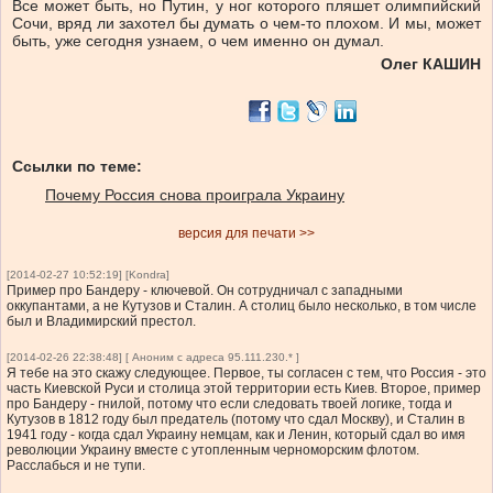
Все может быть, но Путин, у ног которого пляшет олимпийский
Сочи, вряд ли захотел бы думать о чем-то плохом. И мы, может
быть, уже сегодня узнаем, о чем именно он думал.
Олег КАШИН
Ссылки по теме:
Почему Россия снова проиграла Украину
версия для печати >>
[2014-02-27 10:52:19] [Kondra]
Пример про Бандеру - ключевой. Он сотрудничал с западными
оккупантами, а не Кутузов и Сталин. А столиц было несколько, в том числе
был и Владимирский престол.
[2014-02-26 22:38:48] [ Аноним с адреса 95.111.230.* ]
Я тебе на это скажу следующее. Первое, ты согласен с тем, что Россия - это
часть Киевской Руси и столица этой территории есть Киев. Второе, пример
про Бандеру - гнилой, потому что если следовать твоей логике, тогда и
Кутузов в 1812 году был предатель (потому что сдал Москву), и Сталин в
1941 году - когда сдал Украину немцам, как и Ленин, который сдал во имя
революции Украину вместе с утопленным черноморским флотом.
Расслабься и не тупи.