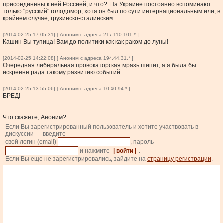
присоединены к ней Россией, и что?. На Украине постоянно вспоминают
только "русский" голодомор, хотя он был по сути интернациональным или, в
крайнем случае, грузинско-сталинским.
[2014-02-25 17:05:31] [ Аноним с адреса 217.110.101.* ]
Кашин Вы тупица! Вам до политики как как раком до луны!
[2014-02-25 14:22:08] [ Аноним с адреса 194.44.31.* ]
Очередная либеральная провокаторская мразь шипит, а я была бы
искренне рада такому развитию событий.
[2014-02-25 13:55:06] [ Аноним с адреса 10.40.94.* ]
БРЕД!
Что скажете, Аноним?
Если Вы зарегистрированный пользователь и хотите участвовать в
дискуссии — введите
свой логин (email)
, пароль
и нажмите
| войти |
.
Если Вы еще не зарегистрировались, зайдите на
страницу регистрации
.