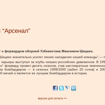
 “Арсенал”
кт с форвардом сборной Узбекистана Максимом Шацких.
о Шацких значительно усилит линию нападения нашей команды”,— 
 карьеры выступал за клубы низших российских дивизионов. В 199
о” форвард провел десять сезонов, став шестикратным чемпионом
м бомбардиром — в сезонах 1999/2000 (забил 20 голов) и 2002
 30 мячей и является ее лучшим бомбардиром в истории.
версия для печати >>