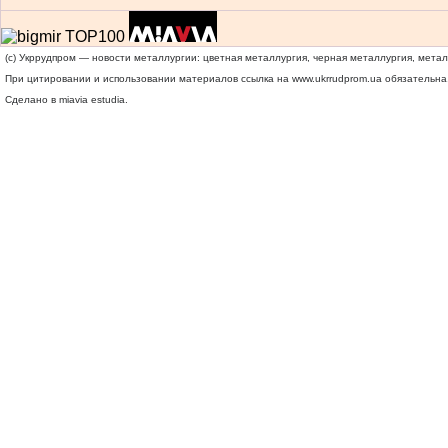
(c) Укррудпром — новости металлургии: цветная металлургия, черная металлургия, мета
При цитировании и использовании материалов ссылка на
www.ukrrudprom.ua
обязательна.
Сделано в miavia estudia.