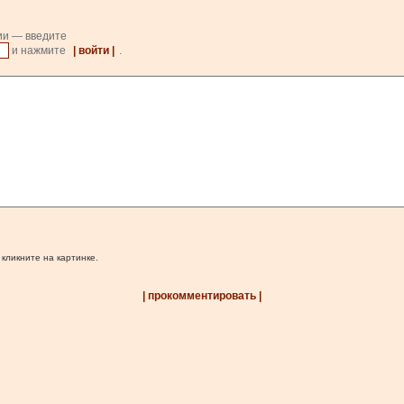
ии — введите
и нажмите
| войти |
.
 кликните на картинке.
| прокомментировать |