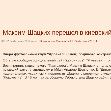
Максим Шацких перешел в киевский
[09:32 24 февраля 2010 года ]
[
Коммерсант-Украина, №33, 24 февраля 2010
]
Вчера футбольный клуб “Арсенал” (Киев) подписал контра
Об этом сообщил официальный сайт “канониров”. “Я уверен, чт
Воспитанник ташкентского “Пахтакора”, Максим Шацких в начале
искавший замену ушедшему в Milan Андрею Шевченко. В “Динам
национальных украинских первенств Шацких становился лучши
“Локомотив”. В 46 матчах за сборную Узбекистана Шацких забил