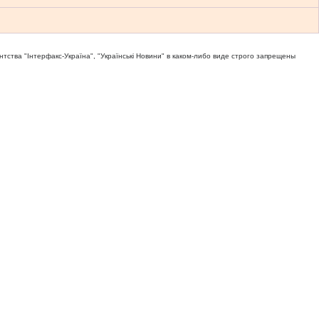
тва "Iнтерфакс-Україна", "Українськi Новини" в каком-либо виде строго запрещены