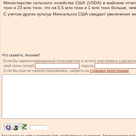
Министерство сельского хозяйства США (USDA) в майском отчет
тонн и 23 млн тонн, что на 0,5 млн тонн и 1 млн тонн больше, че
С учетом других культур Минсельхоз США ожидает увеличения эк
Что скажете, Аноним?
Если Вы зарегистрированный пользователь и хотите участвовать в дискусс
свой логин (email)
, пароль
Если Вы еще не зарегистрировались, зайдите на
страницу регистрации
.
Код состоит из цифр и латинских букв, изображенных на картинке. Для перезагрузки кода