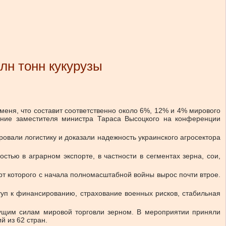
лн тонн кукурузы
чменя, что составит соответственно около 6%, 12% и 4% мирового
ление заместителя министра Тараса Высоцкого на конференции
овали логистику и доказали надежность украинского агросектора
тью в аграрном экспорте, в частности в сегментах зерна, сои,
рт которого с начала полномасштабной войны вырос почти втрое.
туп к финансированию, страхование военных рисков, стабильная
ущим силам мировой торговли зерном. В мероприятии приняли
й из 62 стран.