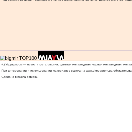
(c) Укррудпром — новости металлургии: цветная металлургия, черная металлургия, мета
При цитировании и использовании материалов ссылка на
www.ukrrudprom.ua
обязательна.
Сделано в miavia estudia.