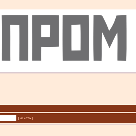
| искать |