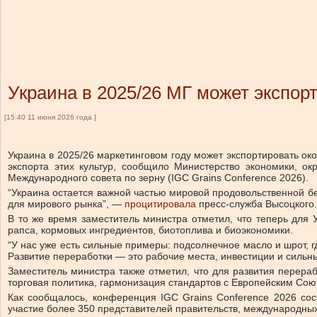
Украина в 2025/26 МГ может экспор
[15:40 11 июня 2026 года ]
Украина в 2025/26 маркетинговом году может экспортировать око
экспорта этих культур, сообщило Министерство экономики, о
Международного совета по зерну (IGC Grains Conference 2026).
“Украина остается важной частью мировой продовольственной бе
для мирового рынка”, —
процитировала
пресс-служба Высоцкого.
В то же время заместитель министра отметил, что теперь для 
рапса, кормовых ингредиентов, биотоплива и биоэкономики.
“У нас уже есть сильные примеры: подсолнечное масло и шрот, 
Развитие переработки — это рабочие места, инвестиции и сильн
Заместитель министра также отметил, что для развития перера
торговая политика, гармонизация стандартов с Европейским Сою
Как сообщалось, конференция IGC Grains Conference 2026 с
участие более 350 представителей правительств, международных 