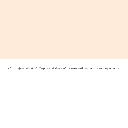
тва "Iнтерфакс-Україна", "Українськi Новини" в каком-либо виде строго запрещены