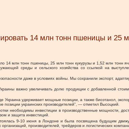
тировать 14 млн тонн пшеницы и 25 м
ло 14 млн тонн пшеницы, 25 млн тонн кукурузы и 1,52 млн тонн я
кружающей среды и сельского хозяйства со ссылкой на выступ
зопасности даже в условиях войны. Мы сохранили экспорт, адаптир
Украины важно увеличивать долю продукции с добавленной стоимос
где Украина удерживает мощные позиции, а также биоэтанол, экспо
ые позиции украинских производителей”, — отметил Высоцкий.
ботки необходимы инвестиции в производственные мощности, дос
зом и защита инвестиций.
остоялась 9-10 июня в Лондоне и была посвящена будущим движ
организаций, производителей, трейдеров и логистических компани