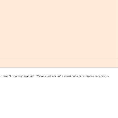
тва "Iнтерфакс-Україна", "Українськi Новини" в каком-либо виде строго запрещены