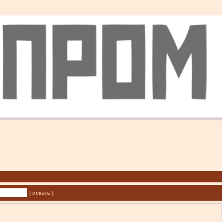
| искать |