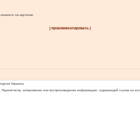
 кликните на картинке.
| прокомментировать |
ллургия Украины
 Перепечатка, копирование или воспроизведение информации, содержащей ссылку на агентс