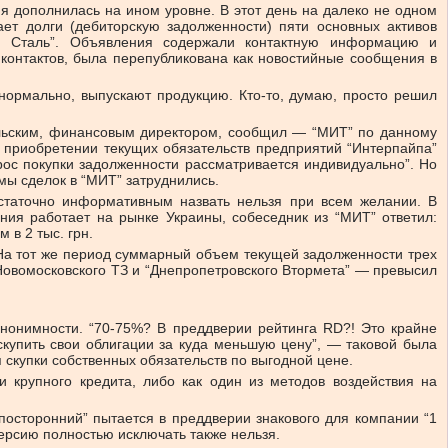
я дополнилась на ином уровне. В этот день на далеко не одном
т долги (дебиторскую задолженности) пяти основных активов
йп Сталь”. Объявления содержали контактную информацию и
 контактов, была перепубликована как новостийные сообщения в
нормально, выпускают продукцию. Кто-то, думаю, просто решил
ольским, финансовым директором, сообщил — “МИТ” по данному
в приобретении текущих обязательств предприятий “Интерпайпа”
прос покупки задолженности рассматривается индивидуально”. Но
ы сделок в “МИТ” затруднились.
остаточно информативным назвать нельзя при всем желании. В
ния работает на рынке Украины, собеседник из “МИТ” ответил:
 в 2 тыс. грн.
 На тот же период суммарный объем текущей задолженности трех
овомосковского ТЗ и “Днепропетровского Втормета” — превысил
анонимности. “70-75%? В преддверии рейтинга RD?! Это крайне
скупить свои облигации за куда меньшую цену”, — таковой была
 скупки собственных обязательств по выгодной цене.
и крупного кредита, либо как один из методов воздействия на
посторонний” пытается в преддверии знакового для компании “1
ерсию полностью исключать также нельзя.