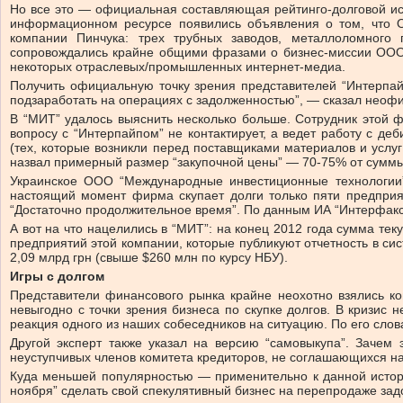
Но все это — официальная составляющая рейтинго-долговой ист
информационном ресурсе появились объявления о том, что О
компании Пинчука: трех трубных заводов, металлоломного
сопровождались крайне общими фразами о бизнес-миссии ООО “М
некоторых отраслевых/промышленных интернет-медиа.
Получить официальную точку зрения представителей “Интерпай
подзаработать на операциях с задолженностью”, — сказал неофи
В “МИТ” удалось выяснить несколько больше. Сотрудник этой
вопросу с “Интерпайпом” не контактирует, а ведет работу с д
(тех, которые возникли перед поставщиками материалов и услуг
назвал примерный размер “закупочной цены” — 70-75% от суммы
Украинское ООО “Международные инвестиционные технологии” 
настоящий момент фирма скупает долги только пяти предприят
“Достаточно продолжительное время”. По данным ИА “Интерфакс-У
А вот на что нацелились в “МИТ”: на конец 2012 года сумма т
предприятий этой компании, которые публикуют отчетность в 
2,09 млрд грн (свыше $260 млн по курсу НБУ).
Игры с долгом
Представители финансового рынка крайне неохотно взялись ко
невыгодно с точки зрения бизнеса по скупке долгов. В кризис
реакция одного из наших собеседников на ситуацию. По его сло
Другой эксперт также указал на версию “самовыкупа”. Зачем 
неуступчивых членов комитета кредиторов, не соглашающихся на
Куда меньшей популярностью — применительно к данной истории
ноября” сделать свой спекулятивный бизнес на перепродаже зад