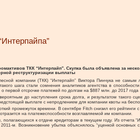
 “Интерпайпа”
мактивов ТКК “Интерпайп”. Скупка была объявлена за нескол
торной реструктуризации выплаты
сной компании (ТКК) “Интерпайп” Виктора Пинчука не самым лу
такого шага стали сомнения аналитиков агентства в способности
 о первой отсрочке платежей по долгам на $887 млн. до 2017 года 
вероятным до наступления срока долга, и результатом такого сц
 предстоящей выплате с непродлением для компании квоты на беспо
ткий промежуток времени. В сентябре Fitch снизил его рейтинги с
 отразится на платежеспособности возглавляемой им компании.
н, полагающихся к отдаче кредиторам в текущем году. Из отчета 
 2011-м. Возникновение убытка объяснялось “уценкой основных с