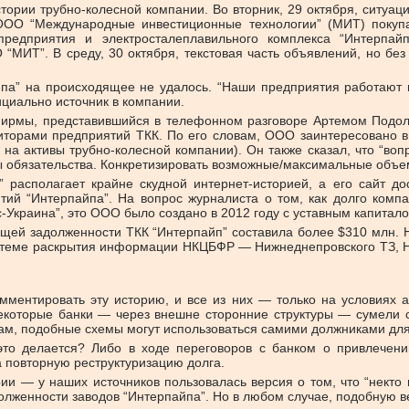
ории трубно-колесной компании. Во вторник, 29 октября, ситуаци
ОО “Международные инвестиционные технологии” (МИТ) покупае
 предприятия и электросталеплавильного комплекса “Интерпа
ИТ”. В среду, 30 октября, текстовая часть объявлений, но без
па” на происходящее не удалось. “Наши предприятия работают 
циально источник в компании.
 фирмы, представившийся в телефонном разговоре Артемом Под
ебиторами предприятий ТКК. По его словам, ООО заинтересовано 
 на активы трубно-колесной компании). Он также сказал, что “во
 обязательства. Конкретизировать возможные/максимальные объем
располагает крайне скудной интернет-историей, а его сайт д
ий “Интерпайпа”. На вопрос журналиста о том, как долго компа
краина”, это ООО было создано в 2012 году с уставным капиталом
екущей задолженности ТКК “Интерпайп” составила более $310 млн.
системе раскрытия информации НКЦБФР — Нижнеднепровского ТЗ, Н
мментировать эту историю, и все из них — только на условиях 
 некоторые банки — через внешне сторонние структуры — сумели 
вам, подобные схемы могут использоваться самими должниками для
это делается? Либо в ходе переговоров с банком о привлечени
 повторную реструктуризацию долга.
 — у наших источников пользовалась версия о том, что “некто 
олженности заводов “Интерпайпа”. Но в любом случае, подобную в