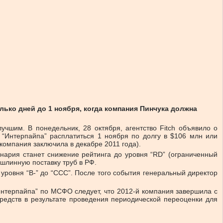
ько дней до 1 ноября, когда компания Пинчука должна
чшим. В понедельник, 28 октября, агентство Fitch объявило о
 “Интерпайпа” расплатиться 1 ноября по долгу в $106 млн или
компания заключила в декабре 2011 года).
енария станет снижение рейтинга до уровня “RD” (ограниченный
шлинную поставку труб в РФ.
 уровня “В-” до “ССС”. После того события генеральный директор
“Интерпайпа” по МСФО следует, что 2012-й компания завершила с
редств в результате проведения периодической переоценки для