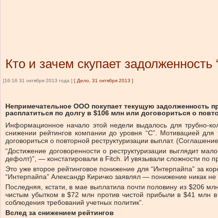
Кто и зачем скупает задолженность
[16:16 31 октября 2013 года ]
[
Дело, 31 октября 2013
]
Непримечательное ООО покупает текущую задолженность про
расплатиться по долгу в $106 млн или договориться о пов
Информационное начало этой недели выдалось для трубно-коле
снижении рейтингов компании до уровня “С”. Мотивацией для 
договориться о повторной реструктуризации выплат. (Соглашение
“Достижение договоренности о реструктуризации выглядит мало
дефолт)”, — констатировали в Fitch. И увязывали сложности по
Это уже второе рейтинговое понижение для “Интерпайпа” за коро
“Интерпайпа” Александр Киричко заявлял — понижение никак не
Последняя, кстати, в мае выплатила почти половину из $206 мл
чистым убытком в $72 млн против чистой прибыли в $41 млн в
соблюдения требований учетных политик”.
Вслед за снижением рейтингов