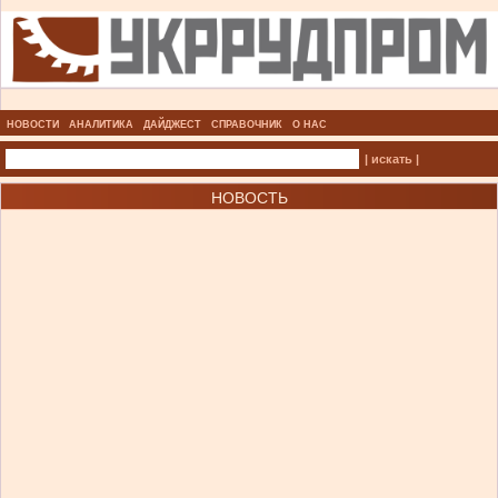
НОВОСТИ
АНАЛИТИКА
ДАЙДЖЕСТ
СПРАВОЧНИК
О НАС
| искать |
НОВОСТЬ