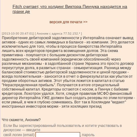
Fitch считает, что холдинг Виктора Пинчука находится на
грани де
версия для печати >>
[2013-10-30 20:47:01] [ Аноним с адреса 77.52.152.* ]
Приобретение дебиторской задолженности у Интерпайпа означает вывод
активов - одних из самых ликвидных в балансе - из компании. Это делается
исключительно для того, чтобы в процессе банкротства Интерпайпа
лишить всех кредиторов предмета возмещения долгов. Эта схема
примитивна - покупается с большим дисконтом дебиторская
задолженность своей компанией (юридически обособленной) через
различные механизмы - в задолбанной стране Украина это просто договор
переуступуи долга, в развитых странах - секьюритизация. Разница между
балансовой стоимостью дебиторской задолженности и ценой продажи -
всегда положительная - заносится в отчет о финрезультатах как убыток от
продажи оборотных активов. Этот убыток ложится в капитал в статью
"Нераспределенная прибыль". Получается в итоге отрицательный
собственный капитал. Кредиторы остаются с носом, а Пинчук с бабками
кредиторов. Лохотрон удался. Хотя, следуя правилам МСФО финансовый
директор Интерпайпа УЖЕ должен был создать резервы по этим потерям -
если умный, в чем я глубоко сомневаюсь. Вот так в Хохляндии "кидают"
иностранных инвесторов моржи - зяти хохляцких презид
Что скажете, Аноним?
Если Вы зарегистрированный пользователь и хотите участвовать в
дискуссии — введите
свой логин (email)
, пароль