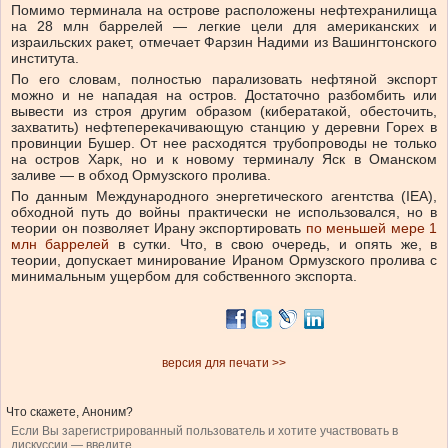
Помимо терминала на острове расположены нефтехранилища
на 28 млн баррелей — легкие цели для американских и
израильских ракет, отмечает Фарзин Надими из Вашингтонского
института.
По его словам, полностью парализовать нефтяной экспорт
можно и не нападая на остров. Достаточно разбомбить или
вывести из строя другим образом (кибератакой, обесточить,
захватить) нефтеперекачивающую станцию у деревни Горех в
провинции Бушер. От нее расходятся трубопроводы не только
на остров Харк, но и к новому терминалу Яск в Оманском
заливе — в обход Ормузского пролива.
По данным Международного энергетического агентства (IEA),
обходной путь до войны практически не использовался, но в
теории он позволяет Ирану экспортировать
по меньшей мере 1
млн баррелей
в сутки. Что, в свою очередь, и опять же, в
теории, допускает минирование Ираном Ормузского пролива с
минимальным ущербом для собственного экспорта.
версия для печати >>
Что скажете, Аноним?
Если Вы зарегистрированный пользователь и хотите участвовать в
дискуссии — введите