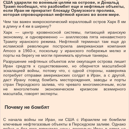
США ударили по военным целям на острове, и Дональд
Трамп пообещал, что разбомбит еще и нефтяные объекты,
если Иран не прекратит блокаду Ормузского пролива,
которая спровоцировал нефтяной кризис во всем мире.
Чем так важен микроскопический коралловый остров Харк 8 км
в длину и 4 км в ширину?
Харк — центр кровеносной системы, питающей иранскую
экономику, и одновременно — ахиллесова пята ненавистного
Трампу иранского режима. Нефтяной терминал там еще до
исламской революции построила американская компания
Amoco в 1960-х, поскольку у иранского побережья мелко и
порты на берегу не могли принимать крупные танкеры.
Разрушение нефтяных объектов или оккупация острова лишит
Иран средств к существованию, но обернется масштабной
эскалацией войны, потому что, с одной стороны, наверняка
потребует отправки американских солдат в Иран, а с другой,
даст Ирану повод бомбить месторождения, заводы и порты
стран Персидского залива, что чревато многомесячным, если
не многолетним экономическом кризисом всемирного
масштаба, говорят эксперты.
Почему не бомбят
С начала войны ни Иран, ни США с Израилем не бомбили
ключевые нефтегазовые объекты в Персидском заливе. Однако
война и без того взвинтила цены, поскольку Иран в ответ на