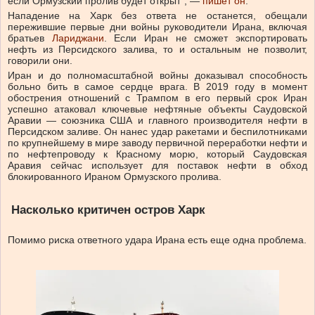
если Ормузский пролив будет открыт”, —
пишет он
.
Нападение на Харк без ответа не останется, обещали
пережившие первые дни войны руководители Ирана, включая
братьев
Лариджани
. Если Иран не сможет экспортировать
нефть из Персидского залива, то и остальным не позволит,
говорили они.
Иран и до полномасштабной войны доказывал способность
больно бить в самое сердце врага. В 2019 году в момент
обострения отношений с Трампом в его первый срок Иран
успешно атаковал ключевые нефтяные объекты Саудовской
Аравии — союзника США и главного производителя нефти в
Персидском заливе. Он нанес удар ракетами и беспилотниками
по крупнейшему в мире заводу первичной переработки нефти и
по нефтепроводу к Красному морю, который Саудовская
Аравия сейчас использует для поставок нефти в обход
блокированного Ираном Ормузского пролива.
Насколько критичен остров Харк
Помимо риска ответного удара Ирана есть еще одна проблема.