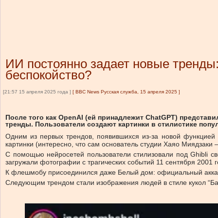
ИИ постоянно задает новые тренды: 
беспокойство?
[21:57 15 апреля 2025 года ]
[
BBC News Русская служба, 15 апреля 2025
]
После того как OpenAI (ей принадлежит ChatGPT) представ
тренды. Пользователи создают картинки в стилистике попу
Одним из первых трендов, появившихся из-за новой функцией 
картинки (интересно, что сам основатель студии Хаяо Миядзаки 
С помощью нейросетей пользователи стилизовали под Ghibli св
загружали фотографии с трагических событий 11 сентября 2001 г
К флешмобу присоединился даже Белый дом: официальный аккаун
Следующим трендом стали изображения людей в стиле кукол “Бар