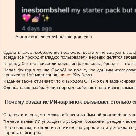
Автор фото,
screenshot/instagram.com
Сделать такое изображение несложно: достаточно загрузить се
всегда все проходит гладко: пользователи нередко делятся заба
К тренду быстро присоединились инфлюенсеры, бренды — включ
Новая функция пошла OpenAI на пользу: по данным исследоват
превысило 150 миллионов,
пишет
Sky News.
Издание также отмечает, что с выходом GPT-4o был зафиксирован
Однако такие изображения нередко собирают негативные коммен
Почему создание ИИ-картинок вызывает столько 
С одной стороны, это можно объяснить обычной реакцией на м
“Генеративный ИИ упрощает и ускоряет создание трендов и вовл
По ее словам, технология значительно упростила и ускорила со
нарастать быстрее.