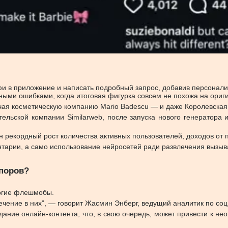
лфи в приложение и написать подробный запрос, добавив персонал
вными ошибками, когда итоговая фигурка совсем не похожа на ориг
ая косметическую компанию Mario Badescu — и даже Королевская
ельской компании Similarweb, после запуска нового генератора 
 рекордный рост количества активных пользователей, доходов от п
тарии, а само использование нейросетей ради развлечения вызыва
споров?
ногие флешмобы.
ечение в них”, — говорит Жасмин Энберг, ведущий аналитик по соц
здание онлайн-контента, что, в свою очередь, может привести к 