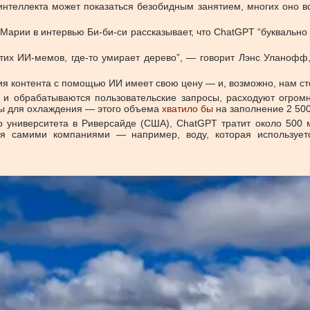
интеллекта может показаться безобидным занятием, многих оно вс
рии в интервью Би-би-си рассказывает, что ChatGPT “буквально с
этих ИИ-мемов, где-то умирает дерево”, — говорит Лэнс Уланофф
ация контента с помощью ИИ имеет свою цену — и, возможно, нам ст
 и обрабатываются пользовательские запросы, расходуют огром
оды для охлаждения — этого объема
хватило бы
на заполнение 2 500
 университета в Риверсайде (США), ChatGPT тратит около 500 
ся самими компаниями — например, воду, которая использует