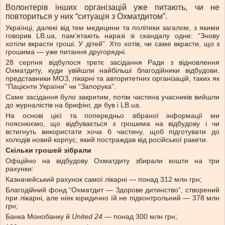
Волонтерів інших організацій уже питають, чи не
повториться у них “ситуація з Охматдитом”.
Українці, далекі від тем медицини та політики загалом, з якими
говорив LB.ua, пам’ятають наразі зі скандалу одне: “Знову
хотіли вкрасти гроші. У дітей”. Хто хотів, чи саме вкрасти, що з
грошима — уже питання другорядні.
28 серпня відбулося третє засідання Ради з відновлення
Охматдиту, куди увійшли найбільші благодійники відбудови,
представники МОЗ, лікарні та авторитетних організацій, таких як
“Пацієнти України” чи “Запорука”.
Саме засідання було закритим, потім частина учасників вийшли
до журналістів на брифінг, де був і LB.ua.
На основі цієї та попередньо зібраної інформації ми
пояснюємо, що відбувається з грошима на відбудову і чи
встигнуть використати хоча б частину, щоб підготувати до
холодів новий корпус, який постраждав від російської ракети.
Скільки грошей зібрали
Офіційно на відбудову Охматдиту збирали кошти на три
рахунки:
Казначейський рахунок самої лікарні — понад 312 млн грн;
Благодійний фонд “Охматдит — Здорове дитинство”, створений
при лікарні, але ніяк юридично їй не підконтрольний — 378 млн
грн;
Банка Монобанку й
United 24
— понад 300 млн грн;