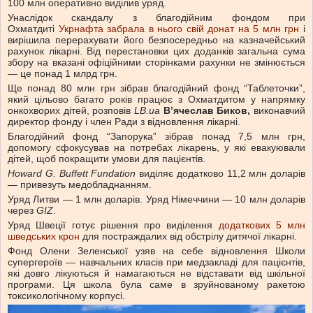
100 млн оперативно виділив уряд.
Унаслідок скандалу з благодійним фондом при
Охматдиті
Укрнафта забрала в нього свій донат на 5 млн грн
і
вирішила перерахувати його безпосередньо на казначейський
рахунок лікарні. Від перестановки цих доданків загальна сума
збору на вказані офіційними сторінками рахунки не змінюється
— це понад 1 млрд грн.
Ще понад 80 млн грн зібрав благодійний фонд “Таблеточки”,
який цільово багато років працює з Охматдитом у напрямку
онкохворих дітей, розповів
LB.ua
В’ячеслав Биков,
виконавчий
директор фонду і член Ради з відновлення лікарні.
Благодійний фонд “Запорука” зібрав понад 7,5 млн грн,
допомогу сфокусував на потребах лікарень, у які евакуювали
дітей, щоб покращити умови для пацієнтів.
Howard G. Buffett Fundation
виділяє додатково 11,2 млн доларів
— привезуть медобладнанням.
Уряд Литви — 1 млн доларів. Уряд Німеччини — 10 млн доларів
через
GIZ
.
Уряд Швеції готує рішення про виділення
додаткових 5 млн
шведських крон
для постраждалих від обстрілу дитячої лікарні.
Фонд Олени Зеленської узяв на себе відновлення Школи
супергероїв — навчальних класів при медзакладі для пацієнтів,
які довго лікуються й намагаються не відставати від шкільної
програми. Ця школа була саме в зруйнованому ракетою
токсикологічному корпусі.