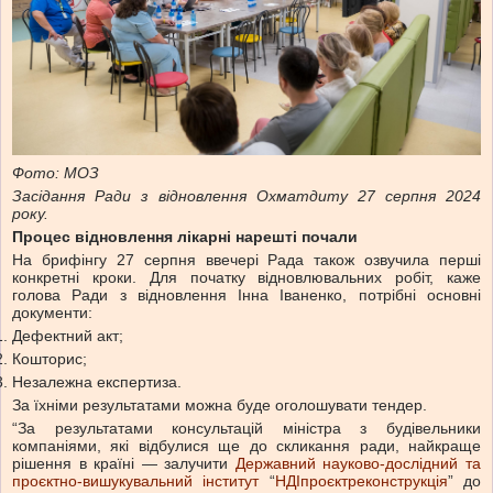
Фото: МОЗ
Засідання Ради з відновлення Охматдиту 27 серпня 2024
року.
Процес відновлення лікарні нарешті почали
На брифінгу 27 серпня ввечері Рада також озвучила перші
конкретні кроки. Для початку відновлювальних робіт, каже
голова Ради з відновлення Інна Іваненко, потрібні основні
документи:
Дефектний акт;
Кошторис;
Незалежна експертиза.
За їхніми результатами можна буде оголошувати тендер.
“За результатами консультацій міністра з будівельники
компаніями, які відбулися ще до скликання ради, найкраще
рішення в країні — залучити
Державний науково-дослідний та
проєктно-вишукувальний інститут
“
НДІпроєктреконструкція
” до