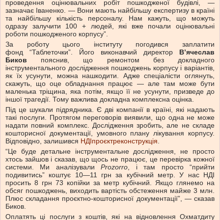
проведення оцінювальних робіт пошкодженої будівлі, —
зазначає Іваненко. — Вони мають найбільшу експертизу в країні
та найбільшу кількість персоналу. Нам кажуть, що можуть
одразу залучити 100 + людей, які вже почали оцінювальні
роботи пошкодженого корпусу”.
За роботу цього інституту погодився заплатити
фонд “Таблеточки”. Його виконавчий директор
В’ячеслав
Биков
пояснив, що ремонтом без докладного
інструментального дослідження пошкоджень корпусу і варіантів,
як їх усунути, можна нашкодити. Адже спеціалісти оглянуть,
скажуть, що оце обладнання працює — але там може бути
маленька тріщина, яка потім, якщо її не усунути, призведе до
іншої трагедії. Тому важлива докладна комплексна оцінка.
Під це шукали підрядника. Є дві компанії в країні, які надають
такі послуги. Протягом переговорів виявили, що одна не може
надати повний комплекс. Дослідження зробить, але не складе
кошторисної документації, умовного плану лікування корпусу.
Відповідно, залишився
НДІпроєктреконструкція
.
“Це буде детальне інструментальне дослідження, не просто
хтось зайшов і сказав, що щось не працює, це перевірка кожної
системи. Ми аналізували
Prozorro
, і там просто “прийти
подивитись” коштує 10—11 грн за кубічний метр. У нас НДІ
просить 8 грн 73 копійки за метр кубічний. Якщо глянемо на
обсяг пошкоджень, виходить вартість обстеження майже 3 млн.
Плюс складання проєктно-кошторисної документації”, — сказав
Биков.
Оплатять ці послуги з коштів, які на відновлення Охматдиту