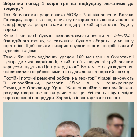
Зібраний понад 1 млрд грн на відбудову лежатиме до
тендеру?
Так. За словами представника МОЗу в Раді відновлення
Євгена
Гончара,
скоріш за все, спочатку використають кошти лікарні зі
спецфонду за результатами тендеру, який орієнтовно буде у
вересні:
Коли і як далі будуть використовувати кошти з
United24
і
благодійного фонду, за ситуацією будемо обирати ту чи іншу
стратегію. Щоб почати використовувати кошти, потрібні акти й
відповідні оцінки.
Також більшість виділених урядом 100 млн грн на Охматдит і
Центр дитячої кардіології, який стоїть поруч зі зруйнованим
корпусом, підуть на Центр кардіології. Бо там теж є ушкодження,
які виявилися серйознішими, ніж здавалося на перший погляд.
Постійні поточні ремонтні роботи на території лікарні виконують
її співробітники, розповів
LB.ua
в. о. гендиректора
Охматдиту
Олександр Урін:
“Жодної копійки з казначейського
рахунку лікарні ще не витрачено на це. Усі кошти підуть звідти
через прозорі процедури. Зараз іде інвентаризація всього”.