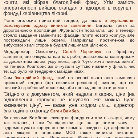
кошти, які зібрав благодійний фонд. Утім замість
оперативності вийшов скандал з підозрою в корупції і
фонду, і керівництва лікарні.
Фонд оголосив приватний тендер, до якого
в журналістів-
розслідувачів одразу виникли запитання.
Виграла третя за
дороговизною пропозиція. Журналісти побачили, що в тенедрі
стояло завдання замінити всі фасадні плити нового корпусу, але
постраждали лише окремі. Наприклад, протилежна до
вибухової хвилі сторона будівлі лишилася цілісною.
Меддиректор Охматдиту
Сергій Чернишук
на брифінгу
запевняв, що очікувана вартість робіт, розрахована кошторисом
за дефектним актом, укрупнена, щоб “було хоч з чимось вийти”
на тендер. Кошторис же очікували суттєво нижчим у фіналі, ніж
те, що було на тендерних майданчиках.
Сам
благодійний фонд,
який на основі цього акта замовляв
приватний тендер (що викликав резонанс), визнав, що він
нечіткий і зроблений поспіхом, аби пошвидше почати ремонт.
“Згідного з документом, який надала лікарня, ціни [на
відновлення корпусу] не існувало. Не можна було
визначити ціну”, — казав уже згодом
директор
LB.ua
благодійного фонду
Євген Вембер.
За словами Вембера, експерти фонду спитали в лікарні, чому
так сталося, і там їм відповіли, що на це немає часу —
відремонтувати корпус хотіли якомога швидше. До дефектного
акта лікарні в перевірки МОЗ також виникли питання.
Гендиректор лікарні Володимир Жовнір на час перевірки