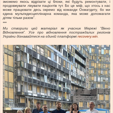
зможемо якось відрізати ці блоки, які будуть ремонтувати, і
продовжувати лікувати пацієнтів тут. Бо це міф, що хтось з нас
може працювати десь окремо від команди Охматдиту, бо ми
єдина мультидисциплінарна команда, яка може допомагати
дітям тільки разом”.
***
Ми створили цей матеріал як учасник Мережі “Вікно
Відновлення”. Усе про відновлення постраждалих регіонів
України дізнавайтеся на єдиній платформі
recovery.win
.