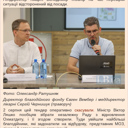
ситуації відсторонений від посади.
Фото: Олександр Ратушняк
Директор благодійного фонду Євген Вембер і меддиректор
лікарні Сергій Чернишук (праворуч)
2 серпня цей тендер оперативно
скасували.
Міністр Віктор
Ляшко пообіцяв зібрати незалежну Раду з відновлення
Охматдиту, і її згодом створили. Туди увійшли найбільші
благодійники, які задонатили на відбудову, представник МОЗ,