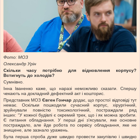
Фото: МОЗ
Олександр Урін
Скільки часу потрібно для відновлення корпусу?
Встигнуть до холодів?
Сумнівно.
Інна Іваненко каже, що наразі неможливо сказати. Спершу
чекають на докладний дефектний акт і кошторис.
Представник МОЗ
Євген Гончар
додає, що простої відповіді тут
немає. Оскільки пошкодили сучасний корпус, хірургічний,
зруйнували повністю токсикологічний, постраждали ряд
інших: “У кожної будівлі є окремий трек, що і як можна зробити.
Є питання обладнання. У перші дні з’ясували, яке основне
постраждало, але йде робота по сервісу обладнання, яке не
знищене, але зазнало уражень.
Була перша спроба дуже швидко провести закупівлю і швидко