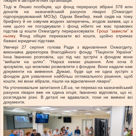
лікарні й авторитетних організацій.
Тоді ж Ляшко пообіцяв, що фонд перерахує зібрані 378 млн
донатів на казначейський рахунок лікарні (Охматдит
підпорядкувований МОЗу). Однак Вембер, який сидів на тому
брифінгу й не озвучив жодних заперечень, згодом заявив, що з
ним цього не погоджували і фонд нібито не має правових
підстав ці кошти Охматдиту перераховувати.
Гроші
“
зависли
”
в
ньому.
Фонд обіцяє переказати всі кошти, щойно отримає
бажані юридичні підстави.
Увечері 27 серпня голова Ради з відновлення Охматдиту,
виконавча директорка благодійного фонду “Пацієнти України”
Інна Іваненко розповіла, що під час зустрічі з фондом вони
“вийшли на шлях”: “Наразі немає рішення. Але хоча б
зрозуміли, що можливо розмовляти з фондом. Вони надали нам
документи на вивчення. Думаю, буде ще не одна зустріч з
фондом для ухвалення найбільш оптимального рішення, щоб
кошти, які вони зібрали, пішли на відновлення лікарні”.
На уточнювальне запитання
LB.ua
, чи переказ на казначейський
рахунок лікарні вже не єдина опція, Іваненко відповіла, що ні,
розглядали різні. В деталі не вдавалася, поки не вивчені всі
документи.