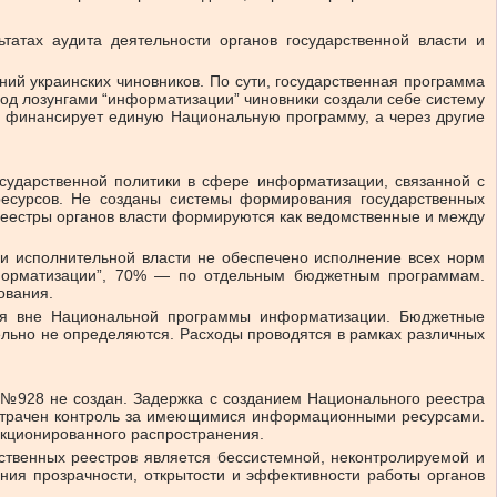
атах аудита деятельности органов государственной власти и
й украинских чиновников. По сути, государственная программа
од лозунгами “информатизации” чиновники создали себе систему
е финансирует единую Национальную программу, а через другие
сударственной политики в сфере информатизации, связанной с
ресурсов. Не созданы системы формирования государственных
реестры органов власти формируются как ведомственные и между
и исполнительной власти не обеспечено исполнение всех норм
нформатизации”, 70% — по отдельным бюджетным программам.
ования.
тся вне Национальной программы информатизации. Бюджетные
ельно не определяются. Расходы проводятся в рамках различных
 №928 не создан. Задержка с созданием Национального реестра
ом утрачен контроль за имеющимися информационными ресурсами.
нкционированного распространения.
ственных реестров является бессистемной, неконтролируемой и
ия прозрачности, открытости и эффективности работы органов