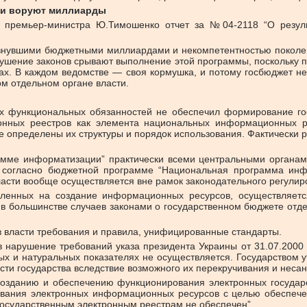
 и воруют миллиарды
 премьер-министра Ю.Тимошенко отчет за №04-2118 “О результ
езнувшими бюджетными миллиардами и некомпетентностью поколени
ушение законов срывают выполнение этой программы, поскольку п
ах. В каждом ведомстве — своя кормушка, и потому госбюджет н
м отдельном органе власти.
х функциональных обязанностей не обеспечил формирование го
ронных реестров как элемента национальных информационных 
е определены их структуры и порядок использования. Фактически 
мме информатизации” практически всеми центральными органам
я согласно бюджетной программе “Национальная программа и
сти вообще осуществляется вне рамок законодательного регулир
вленных на создание информационных ресурсов, осуществляе
в в большинстве случаев законами о государственном бюджете отд
 власти требования и правила, унифицированные стандарты.
нарушение требований указа президента Украины от 31.07.2000
ежных и натуральных показателях не осуществляется. Государств
ти государства вследствие возможного их перекручивания и неса
созданию и обеспечению функционирования электронных государ
ания электронных информационных ресурсов с целью обеспечен
 государственным электронным реестрам не обеспечен”.