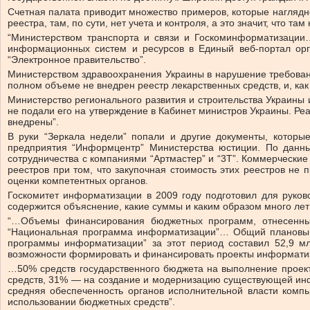
Счетная палата приводит множество примеров, которые наглядно 
реестра, там, по сути, нет учета и контроля, а это значит, что там
“Министерством транспорта и связи и Госкоминформатизации…
информационных систем и ресурсов в Единый веб-портал ор
“Электронное правительство”.
Министерством здравоохранения Украины в нарушение требован
полном объеме не внедрен реестр лекарственных средств, и, к
Министерство регионального развития и строительства Украины
не подали его на утверждение в Кабинет министров Украины. Ре
внедрены”.
В руки “Зеркала недели” попали и другие документы, которы
предприятия “Информцентр” Министерства юстиции. По данны
сотрудничества с компаниями “Артмастер” и “3Т”. Коммерчески
реестров при том, что закупочная стоимость этих реестров н
оценки компетентных органов.
Госкомитет информатизации в 2009 году подготовил для рук
содержится объяснение, какие суммы и каким образом много лет
“…Объемы финансирования бюджетных программ, отнесенны
“Национальная программа информатизации”… Общий плановый
программы информатизации” за этот период составил 52,9 м
возможности формировать и финансировать проекты информатиз
…50% средств государственного бюджета на выполнение проект
средств, 31% — на создание и модернизацию существующей инфр
средняя обеспеченность органов исполнительной власти комп
использовании бюджетных средств”.