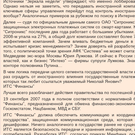
Источники “Зеркала недели” утверждают, что именно лоббиров
Однако нельзя не заметить, что передавать иностранной компа
ключевые сферы управления перейдут под контроль иностранно
вообще? Аналогичных примеров за рубежом по поиску в Интерне
Далее — судя по официальным данным самого ОАО “Ситроникс”, 
защищенных электронных платежных систем со смарт-картами. 
“Ситроникс” последние два года работает с большими убытками.
2008-м упала на 27%, а общий долг компании составляет более 
эффективной компанией. Зачем вливать бюджетные деньги в 
испытывает кризис менеджмента? Зачем доверять ей разработку
того, с политической точки зрения АФК “Система” не может счи
Медведеве экс-мэра Москвы Юрия Лужкова. И сейчас в России 
властей, как и бизнес “Интеко” — фирмы супруги Лужкова. Зн
конторе полковника Путина…
В чем логика передачи целого сегмента государственной власти
раз оградить от иностранного влияния государственные плате
которых так любит ссылаться уважаемый Николай Янович?
ИТС “Финансы”
Лучше всего разоблачает действия правительства по поспешной
19 сентября 2007 года в полном соответствии с нормативно
“Финансы”, предназначенной для обмена финансово-экономич
Госкомстатом, Нацбанком, МВД и СБУ.
ИТС “Финансы” должна обеспечить коммуникацию и координац
государства”, защищенная коммуникационная среда, котора
дешифровки. Ничего аналогичного в государстве ранее не сущес
ИТС является безопасность передачи и хранения информации, а
потребителей. Разработка ИТС, согласно приказу Минфина, ос