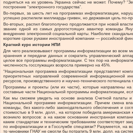
подняться на их уровень Украина сейчас не может. Почему? “З
построение “электронного государства”.
Во-первых, за шесть лет на программах информатизации, нару
успешно распилили миллиарды гривен, но державная цель по-пр
Во-вторых, распил благополучно продолжается при новой влас
звание одной из самых дорогостоящих авантюр команды Яну
внедрению электронной социальной карты. Наиболее скандальным
короткие сроки руками иностранной компании — российской фи
Краткий курс истории НПИ
Для чего реализовывают программы информатизации во всем ми
хранения и передачи данных и сократить управленческий аппа
целое все программы информатизации. С тех пор на информати
численность госслужащих возросла примерно на 45%.
“Национальная программа информатизации представляет компл
приоритетных направлений современной информационной инфр
ресурсов, производственного и научно-технического потенциала 
Программы и проекты (или их части), которые направлены на
составные части Национальной программы информатизации, есл
Как мы сможем увидеть на основе анализа Счетной палаты и 
Национальной программе информатизации. Причем смена власт
команды, без какого-либо законодательного обеспечения и со
стоимостью в 9 млн. долл., на котором победила американская к
возникло вопросов: а на каком основании иностранная компан
каким стандартам и техническим требованиям соответствует за
по информатизации и в Госслужбе спецсвязи? Разумеется, на вс
то чиновники ГНАУ не смогли бы потратить 9 млн. долл. на сист