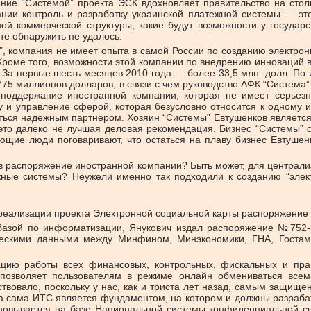
ание “Системой” проекта ЭСК вдохновляет правительство на ст
нии контроль и разработку украинской платежной системы — это
й коммерческой структуры, какие будут возможности у государс
те обнаружить не удалось.
компания не имеет опыта в самой России по созданию электронн
Кроме того, возможности этой компании по внедрению инноваций 
 За первые шесть месяцев 2010 года — более 33,5 млн. долл. По и
775 миллионов долларов, в связи с чем руководство АФК “Система”
поддержание иностранной компании, которая не имеет серьез
 и управление сферой, которая безусловно относится к одному 
таться надежным партнером. Хозяин “Системы” Евтушенков являет
это далеко не лучшая деловая рекомендация. Бизнес “Системы” 
ающие люди поговаривают, что остаться на плаву бизнес Евтушен
 в распоряжение иностранной компании? Быть может, для централиз
жные системы? Неужели именно так подходили к созданию “элект
 реализации проекта Электронной социальной карты распоряжени
й базой по информатизации, Янукович издал распоряжение №752
ескими данными между Минфином, Минэкономики, ГНА, Гостамо
ию работы всех финансовых, контрольных, фискальных и прав
я позволяет пользователям в режиме онлайн обмениваться все
твовало, поскольку у нас, как и триста лет назад, самым защищ
 сама ИТС является фундаментом, на котором и должны разрабаты
новывается на базе Национальной системы конфиденциальной св