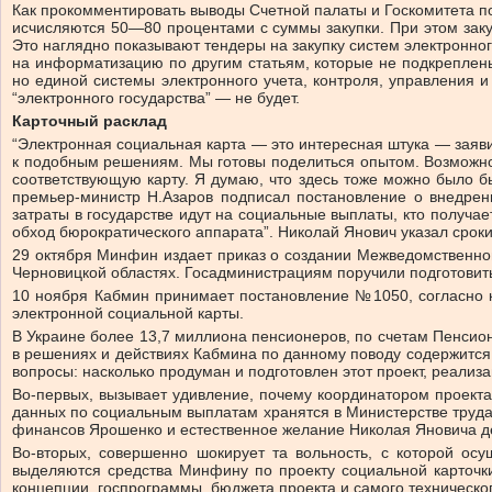
Как прокомментировать выводы Счетной палаты и Госкомитета п
исчисляются 50—80 процентами с суммы закупки. При этом заку
Это наглядно показывают тендеры на закупку систем электронно
на информатизацию по другим статьям, которые не подкрепле
но единой системы электронного учета, контроля, управления и
“электронного государства” — не будет.
Карточный расклад
“Электронная социальная карта — это интересная штука — заяви
к подобным решениям. Мы готовы поделиться опытом. Возможно и
соответствующую карту. Я думаю, что здесь тоже можно было б
премьер-министр Н.Азаров подписал постановление о внедрени
затраты в государстве идут на социальные выплаты, кто получае
обход бюрократического аппарата”. Николай Янович указал сроки
29 октября Минфин издает приказ о создании Межведомственной 
Черновицкой областях. Госадминистрациям поручили подготовить
10 ноября Кабмин принимает постановление №1050, согласно 
электронной социальной карты.
В Украине более 13,7 миллиона пенсионеров, по счетам Пенсион
в решениях и действиях Кабмина по данному поводу содержится
вопросы: насколько продуман и подготовлен этот проект, реализ
Во-первых, вызывает удивление, почему координатором проект
данных по социальным выплатам хранятся в Министерстве труда
финансов Ярошенко и естественное желание Николая Яновича д
Во-вторых, совершенно шокирует та вольность, с которой ос
выделяются средства Минфину по проекту социальной карточки
концепции, госпрограммы, бюджета проекта и самого техническог