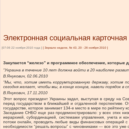
Электронная социальная карточная
[07:06 22 ноября 2010 года ]
[
Зеркало недели, № 43, 20 - 26 ноября 2010
]
Закупается “железо” и программное обеспечение, которые д
“Украина в течение 10 лет должна войти в 20 наиболее разви
В.Янукович, 02.06.2010
“Мы, что, хотим иметь коррумпированную державу, хотим п
сегодня желает, чтобы мы, в конце концов, навели порядок в с
В.Янукович, 17.11.2010
Этот вопрос президент Украины задал, выступая в среду на Со
перед государством в ближайшей и отдаленной перспективе. О
государстве, которое занимает 134-е место в мире по рейтингу
Заседание СНБО еще раз продемонстрировало: у всех этих низк
иерархией, субординацией, системами управления, учета и ко
потоки онлайн, проводить любые виды финансовых операций с в
необходимости “решать вопросы” с чиновниками — все это уже с