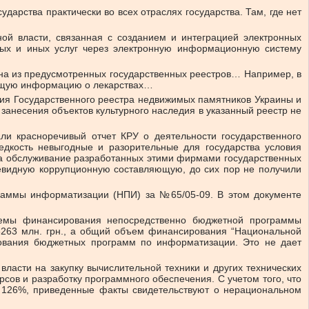
дарства практически во всех отраслях государства. Там, где нет
ой власти, связанная с созданием и интеграцией электронных
ых и иных услуг через электронную информационную систему
на из предусмотренных государственных реестров… Например, в
вающую информацию о лекарствах…
ния Государственного реестра недвижимых памятников Украины и
занесения объектов культурного наследия в указанный реестр не
ли красноречивый отчет КРУ о деятельности государственного
дкость невыгодные и разорительные для государства условия
 за обслуживание разработанных этими фирмами государственных
чевидную коррупционную составляющую, до сих пор не получили
раммы информатизации (НПИ) за №65/05-09. В этом документе
емы финансирования непосредственно бюджетной программы
63 млн. грн., а общий объем финансирования “Национальной
рования бюджетных программ по информатизации. Это не дает
асти на закупку вычислительной техники и других технических
ов и разработку программного обеспечения. С учетом того, что
а 126%, приведенные факты свидетельствуют о нерациональном