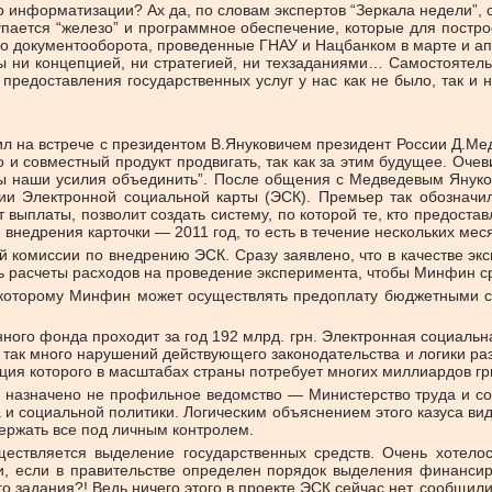
о информатизации? Ах да, по словам экспертов “Зеркала недели”
пается “железо” и программное обеспечение, которые для построе
го документооборота, проведенные ГНАУ и Нацбанком в марте и ап
ны ни концепцией, ни стратегией, ни техзаданиями… Самостояте
 предоставления государственных услуг у нас как не было, так и 
л на встрече с президентом В.Януковичем президент России Д.Мед
 совместный продукт продвигать, так как за этим будущее. Очеви
ы наши усилия объединить”. После общения с Медведевым Януков
и Электронной социальной карты (ЭСК). Премьер так обозначил 
т выплаты, позволит создать систему, по которой те, кто предост
 внедрения карточки — 2011 год, то есть в течение нескольких ме
комиссии по внедрению ЭСК. Сразу заявлено, что в качестве экс
 расчеты расходов на проведение эксперимента, чтобы Минфин сро
которому Минфин может осуществлять предоплату бюджетными сре
ного фонда проходит за год 192 млрд. грн. Электронная социальн
 так много нарушений действующего законодательства и логики р
ация которого в масштабах страны потребует многих миллиардов г
а назначено не профильное ведомство — Министерство труда и со
 и социальной политики. Логическим объяснением этого казуса ви
ержать все под личным контролем.
уществляется выделение государственных средств. Очень хотело
, если в правительстве определен порядок выделения финансир
о задания?! Ведь ничего этого в проекте ЭСК сейчас нет, сообщи