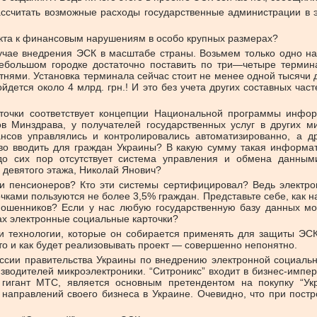
рассчитать возможные расходы государственные администрации в 
екта к финансовым нарушениям в особо крупных размерах?
учае внедрения ЭСК в масштабе страны. Возьмем только одно на
 небольшом городке достаточно поставить по три—четыре терми
отнями. Установка терминала сейчас стоит не менее одной тысячи 
ется около 4 млрд. грн.! И это без учета других составных част
рточки соответствует концепции Национальной программы инфор
Минздрава, у получателей государственных услуг в других мин
ансов управлялись и контролировались автоматизированно, а д
тво вводить для граждан Украины? В какую сумму такая информ
 до сих пор отсутствует система управления и обмена данн
 девятого этажа, Николай Янович?
ги пенсионеров? Кто эти системы сертифицировал? Ведь электро
ами пользуются не более 3,5% граждан. Представьте себе, как нау
мошенников? Если у нас любую государственную базу данных мо
ках электронные социальные карточки?
ни технологии, которые он собирается применять для защиты ЭС
то и как будет реализовывать проект — совершенно непонятно.
сии правительства Украины по внедрению электронной социальн
изводителей микроэлектроники. “Ситроникс” входит в бизнес-им
гигант МТС, является основным претендентом на покупку “Укр
 направлений своего бизнеса в Украине. Очевидно, что при пост