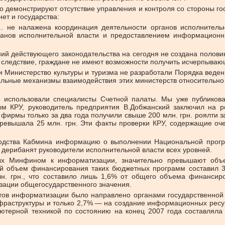
демонстрируют отсутствие управления и контроля со стороны госу
 нет и государства:
 не налажена координация деятельности органов исполнительн
ганов исполнительной власти и предоставлением информационн
ий действующего законодательства на сегодня не создана полови
ак следствие, граждане не имеют возможности получить исчерпы
 и Министерство культуры и туризма не разработали Порядка веде
альные механизмы взаимодействия этих министерств относительно 
е использовали специалисты Счетной палаты. Мы уже публикова
м КРУ, руководитель предприятия В.Добжанский заключил на ре
е фирмы только за два года получили свыше 200 млн. грн. роялти
е превышала 25 млн. грн. Эти факты проверки КРУ, содержащие о
оводства Кабмина информацию о выполнении Национальной прог
 дерибанят руководители исполнительной власти всех уровней.
х Минфином к информатизации, значительно превышают объ
 объем финансирования таких бюджетных программ составил 32
лн. грн., что составило лишь 1,6% от общего объема финанси
ации общегосударственного значения.
ов информатизации было направлено органами государственной вл
аструктуры и только 2,7% — на создание информационных ресурс
ьютерной техникой по состоянию на конец 2007 года составлял