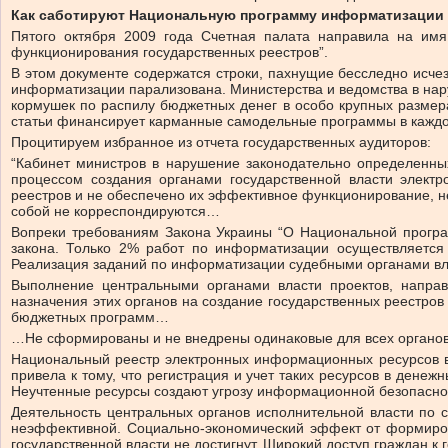
Как саботируют Национальную программу информатизации
Пятого октября 2009 года Счетная палата направила на имя
функционирования государственных реестров”.
В этом документе содержатся строки, пахнущие бесследно исч
информатизации парализована. Министерства и ведомства в нар
кормушек по распилу бюджетных денег в особо крупных размер
статьи финансирует карманные самодельные программы в каждо
Процитируем избранное из отчета государственных аудиторов:
“Кабинет министров в нарушение законодательно определенны
процессом создания органами государственной власти элект
реестров и не обеспечено их эффективное функционирование, н
собой не корреспондируются…
Вопреки требованиям Закона Украины “О Национальной програ
закона. Только 2% работ по информатизации осуществляетс
Реализация заданий по информатизации судебными органами вла
Выполнение центральными органами власти проектов, напра
назначения этих органов на создание государственных реестро
бюджетных программ…
…Не сформированы и не внедрены одинаковые для всех органов
Национальный реестр электронных информационных ресурсов в 
привела к тому, что регистрация и учет таких ресурсов в ден
Неучтенные ресурсы создают угрозу информационной безопаснос
Деятельность центральных органов исполнительной власти по 
неэффективной. Социально-экономический эффект от формиров
государственной власти не достигнут. Широкий доступ граждан к