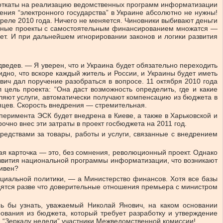
, откаты на реализацию ведомственных программ информатизации
ния “электронного государства” в Украине абсолютно не нужны!
реле 2010 года. Ничего не меняется. Чиновники выбивают деньги
льные проекты с самостоятельным финансированием множатся —
нет. И при дальнейшем игнорировании законов и логики развития
ведев. — Я уверен, что и Украина будет обязательно переходить
дно, что вскоре каждый житель и России, и Украины будет иметь
ич дал поручение разобраться в вопросе. 11 октября 2010 года
цель проекта: “Она даст возможность определить, где и какие
авляют услуги, автоматически получают компенсацию из бюджета в
сяцев. Скорость внедрения — стремительная.
перимента ЭСК будет внедрена в Киеве, а также в Харьковской и
чно внес эти затраты в проект госбюджета на 2011 год.
дствами за товары, работы и услуги, связанные с внедрением
ая карточка — это, без сомнения, революционный проект. Однако
азвития национальной программы информатизации, что возникают
ривен?
циальной политики, — а Министерство финансов. Хотя все базы
дятся разве что доверительные отношения премьера с министром
сь бы узнать, уважаемый Николай Янович, на каком основании
ования из бюджета, который требует разработку и утверждение
ли “Зеркалу недели” участники Межведомственной комиссии!