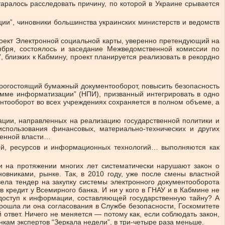
аралось расследовать причину, по которой в Украине срывается
и”, чиновники большинства украинских министерств и ведомств
оект Электронной социальной карты, уверенно претендующий на
бря, состоялось и заседание Межведомственной комиссии по
 близких к Кабмину, проект планируется реализовать в рекордно
рогостоящий бумажный документооборот, повысить безопасность
амме информатизации” (НПИ), призванный интегрировать в одно
тооборот во всех учреждениях сохраняется в полном объеме, а
ции, направленных на реализацию государственной политики и
спользования финансовых, материально-технических и других
твенной власти…
тей, ресурсов и информационных технологий… выполняются как
и на протяжении многих лет систематически нарушают закон о
вниками, рынке. Так, в 2010 году, уже после смены властной
ела тендер на закупку системы электронного документооборота
в кредит у Всемирного банка. И ни у кого в ГНАУ и в Кабмине не
 доступ к информации, составляющей государственную тайну? А
рошла ли она согласования в Службе безопасности, Госкомитете
ответ. Ничего не меняется — потому как, если соблюдать закон,
нкам экспертов “Зеркала недели”, в три-четыре раза меньше.