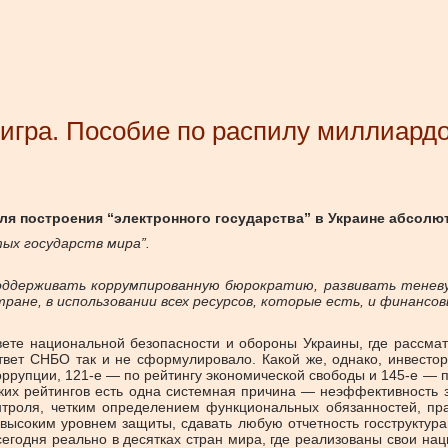
 игра. Пособие по распилу миллиард
ля построения “электронного государства” в Украине абсолю
тых государств мира”.
оддерживать коррумпированную бюрократию, развивать тенев
тране, в использовании всех ресурсов, которые есть, и финансов
вете национальной безопасности и обороны Украины, где рассмат
твет СНБО так и не сформулировало. Какой же, однако, инвесто
 коррупции, 121-е — по рейтингу экономической свободы и 145-е —
их рейтингов есть одна системная причина — неэффективность зв
нтроля, четким определением функциональных обязанностей, пр
ысоким уровнем защиты, сдавать любую отчетность госструктурам 
егодня реально в десятках стран мира, где реализованы свои нацп