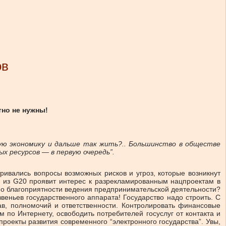
ов
тно не нужны!
ую экономику и дальше так жить?.. Большинство в обществе
ых ресурсов — в первую очередь”.
ривались вопросы возможных рисков и угроз, которые возникнут
р из G20 проявит интерес к разрекламированным нацпроектам в
 по благоприятности ведения предпринимательской деятельности?
еньев государственного аппарата! Государство надо строить. С
ав, полномочий и ответственности. Контролировать финансовые
по Интернету, освободить потребителей госуслуг от контакта и
роекты развития современного “электронного государства”. Увы,