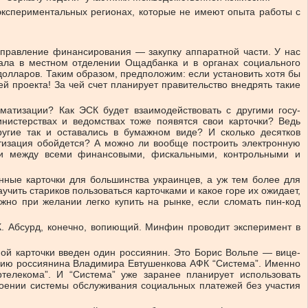
экспериментальных регионах, которые не имеют опыта работы с
правление финансирования — закупку аппаратной части. У нас
нала в местном отделении Ощадбанка и в органах социального
долларов. Таким образом, предположим: если установить хотя бы
ей проекта! За чей счет планирует правительство внедрять такие
матизации? Как ЭСК будет взаимодействовать с другими госу-
истерствах и ведомствах тоже появятся свои карточки? Ведь
ругие так и оставались в бумажном виде? И сколько десятков
атизация обойдется? А можно ли вообще построить электронную
ыми между всеми финансовыми, фискальными, контрольными и
нные карточки для большинства украинцев, а уж тем более для
чить стариков пользоваться карточками и какое горе их ожидает,
жно при желании легко купить на рынке, если сломать пин-код
К. Абсурд, конечно, вопиющий. Минфин проводит эксперимент в
ой карточки введен один россиянин. Это Борис Вольпе — вице-
перию россиянина Владимира Евтушенкова АФК “Система”. Именно
телекома”. И “Система” уже заранее планирует использовать
роении системы обслуживания социальных платежей без участия