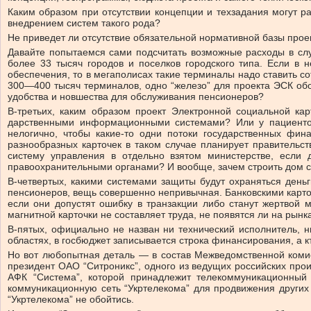
Каким образом при отсутствии концепции и техзадания могут 
внедрением систем такого рода?
Не приведет ли отсутствие обязательной нормативной базы про
Давайте попытаемся сами подсчитать возможные расходы в сл
более 33 тысяч городов и поселков городского типа. Если в
обеспечения, то в мегаполисах такие терминалы надо ставить с
300—400 тысяч терминалов, одно “железо” для проекта ЭСК обойд
удобства и новшества для обслуживания пенсионеров?
В-третьих, каким образом проект Электронной социальной ка
дарственными информационными системами? Или у пациентов 
нелогично, чтобы какие-то одни потоки государственных фин
разнообразных карточек в таком случае планирует правительс
систему управления в отдельно взятом министерстве, если
правоохранительными органами? И вообще, зачем строить дом с
В-четвертых, какими системами защиты будут охраняться день
пенсионеров, вещь совершенно непривычная. Банковскими карточк
если они допустят ошибку в транзакции либо станут жертвой 
магнитной карточки не составляет труда, не появятся ли на рын
В-пятых, официально не назван ни технический исполнитель, 
областях, в госбюджет записывается строка финансирования, а к
Но вот любопытная деталь — в состав Межведомственной комис
президент ОАО “Ситроникс”, одного из ведущих российских про
АФК “Система”, которой принадлежит телекоммуникационный 
коммуникационную сеть “Укртелекома” для продвижения других
“Укртелекома” не обойтись.