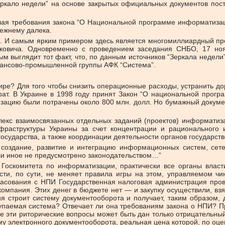
еркало недели” на основе закрытых официальных документов пост
шая требования закона “О Национальной программе информатизаци
ежнему далека.
ти. И самым ярким примером здесь является многомиллиардный пр
ковича. Одновременно с проведением заседания СНБО, 17 ноя
 выглядит тот факт, что, по данным источников “Зеркала недели”,
нансово-промышленной группы АФК “Система”.
ре? Для того чтобы снизить операционные расходы, устранить до
рат. В Украине в 1998 году принят Закон “О национальной прогр
зацию были потрачены около 800 млн. долл. Но бумажный докумен
екс взаимосвязанных отдельных заданий (проектов) информатиза
аструктуры Украины за счет концентрации и рационального и
государства, а также координации деятельности органов государс
 создание, развитие и интеграцию информационных систем, се
и иное не предусмотрено законодательством…”
Госкомитета по информатизации, практически все органы власт
и, по сути, не меняет правила игры на этом, управляемом чино
гласования с НПИ Государственная налоговая администрация пров
омпания. Этих денег в бюджете нет — и закупку осуществили, взя
ия строит систему документооборота и получает, таким образом,
купаемая система? Отвечает ли она требованиям закона о НПИ? П
е эти риторические вопросы может быть дан только отрицательный 
ему электронного документооборота, реальная цена которой, по оце