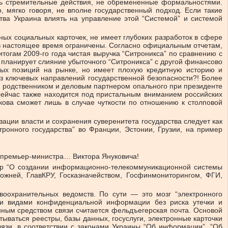
оль стремительные действия, не обремененные формальностями.
, мягко говоря, не вполне государственный подход. Если такие
тва Украина влиять на управление этой “Системой” и системой
ых социальных карточек, не имеет глубоких разработок в сфере
в настоящее время ограничены. Согласно официальным отчетам,
тогам 2009-го года чистая выручка “Ситроникса” по сравнению с
 планирует слияние убыточного “Ситроникса” с другой финансово
ных позиций на рынке, но имеет плохую кредитную историю и
из ключевых направлений государственной безопасности?! Более
ся родственником и деловым партнером опального при президенте
сейчас также находится под пристальным вниманием российских
кова сможет лишь в случае чуткости по отношению к столповой
ации власти и сохранения суверенитета государства следует как
ронного государства” во Франции, Эстонии, Грузии, на пример
е премьер-министра… Виктора Януковича!
-р “О создании информационно-телекоммуникационной системы
жней, ГлавКРУ, Госказначейством, Госфинмониторингом, ФГИ,
оохранительных ведомств. По сути — это мозг “электронного
ми видами конфиденциальной информации без риска утечки и
енным средством связи считается фельдъегерская почта. Основой
ваться реестры, базы данных, госуслуги, электронные карточки
язи, в соответствии с законами Украины “Об информации”, “Об