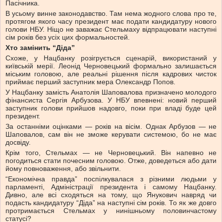
Пасічника.
В усьому винне законодавство. Там нема жодного слова про те,
протягом якого часу президент має подати кандидатуру нового
голови НБУ. Ніщо не заважає Стельмаху відпрацювати наступні
сім років без усіх цих формальностей.
Хто замінить “Діда”
Схоже, у Нацбанку розігрується сценарій, використаний у
київській мерії. Леонід Черновецький формально залишається
міським головою, але реальні рішення після кадрових чисток
приймає перший заступник мера Олександр Попов.
У Нацбанку замість Анатолія Шаповалова призначено молодого
фінансиста Сергія Арбузова. У НБУ впевнені: новий перший
заступник голови прийшов надовго, поки при владі буде цей
президент.
За останніми оцінками — років на вісім. Однак Арбузов — не
Шаповалов, сам він не зможе керувати системою, бо не має
досвіду.
Крім того, Стельмах — не Черновецький. Він напевно не
погодиться стати почесним головою. Отже, доведеться або дати
йому повноваження, або звільнити.
“Економічна правда” поспілкувалася з різними людьми у
парламенті, Адміністрації президента і самому Нацбанку.
Дивно, але всі сходяться на тому, що Янукович навряд чи
подасть кандидатуру “Діда” на наступні сім років. То як же довго
протримається Стельмах у нинішньому половинчастому
статусі?