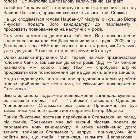
голови НБУ Анатолію Шаповалову велику свиню. Це факт.
Такий же “подарунок” він приготував для екс-керівника нагляду
Василя Пасічника, призначивши замість нього Ігоря Соркіна.
На що сподівається голова Нацбанку? Мабуть, очікує, що Віктор
Янукович подасть його кандидатуру до парламенту і
продовжить повноваження на наступні сім років.
Стельмах намагався допомогти собі сам. Його повноваження
згідно із законом про Нацбанк закінчилися в грудні 2009 року.
Донедавна глава НБУ призначався на п'ять років, які Стельмах
уже відслужив. З тих пір він має незрозумілий статус.
Однак завдяки втручанню МВФ термін, на який призначається
головний банкір, збільшився до семи років. “Дід” — так банкіри
називають між собою главу НБУ — спробував штучно
продовжити свої повноваження ще на два роки, але не вийшло.
Надто впадало у вічі, що закон про продовження терміну роботи
голови прийняли вже після того, як скінчилися повноваження
Стельмаха.
Звісно ж, спроба подовжити повноваження виглядала кумедно,
бо нинішній голова НБУ — “глибокий” пенсіонер. Однак до
“непробивного” Стельмаха вже звикли. Принаймні, він був
таким, поки країною правив його соратник Віктор Ющенко.
Прихід Януковича поставив перебування Стельмаха на посаді
під сумнів. Президент має всі законні підстави подати до
парламенту нову кандидатуру. А може нескінченно довго
тягнути, тримаючи Стельмаха у напрузі і примушуючи його
робити все, що треба. Наприклад, звільняти Шаповалова і