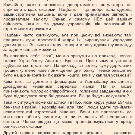
Звичайно, заміна керівників департаментів регулятора не
спричинить крах системи. Нацбанк — це добре налагоджена
адміністративна машина, вона і далі прийматиме звітність і
продаватиме валюту. Однак у самому НБУ цей варіант
оцінюють інакше. На думку управлінців, він пов'язаний із
стратегічними ризиками.
Нацбанк часто критикують, але при цьому всі визнають: там
працюють дуже професійні кадри. Їх “вирощували” упродовж
довгих років. Звільнити стару і створити нову адекватну команду
за один місяць неможливо.
Як поведуть себе “свої”, можна зрозуміти на прикладі нового
голови Укргазбанку Анатолія Брезвіна. При ньому в установі
відбуваються цікаві речі. Наприклад, за велику суму державних
грошей куплене нове приміщення для банку. Невже більше не
було на що витратити бюджетні кошти, влиті у капітал установи?
Крім того, за деякою інформацією, з Укргазбанку звільняють
досвідчених керівників середньої ланки. На їх місце
призначають молодих співробітників, головним завданням яких
буде підписувати потрібні документи. Які це будуть документи?
Така ж ситуація може скластися і в НБУ, який керує усіма 194-ма
банками в країні. Недосвідчені, але “свої” люди здатні приймати
некомпетентні стратегічні рішення. Вони не призводять до
миттєвого обвалу системи, а лише дають їй неправильні
сигнали. Через рік-два це може трансформуватися у кризу
банківської системи.
Другий варіант вирішення кадрового питання — залишити