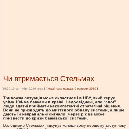
Чи втримається Стельмах
[10:50 10 сентября 2010 года ]
[
Українська правда, 9 вересня 2010
]
Тривожна ситуація може скластися і в НБУ, який керує
усіма 194-ма банками в країні. Недосвідчені, але “свої”
люди здатні приймати некомпетентні стратегічні рішення.
Вони не призводять до миттєвого обвалу системи, а лише
дають їй неправильні сигнали. Через рік це може
призвести до кризи банківської системи.
Володимир Стельмах підсунув колишньому першому заступнику