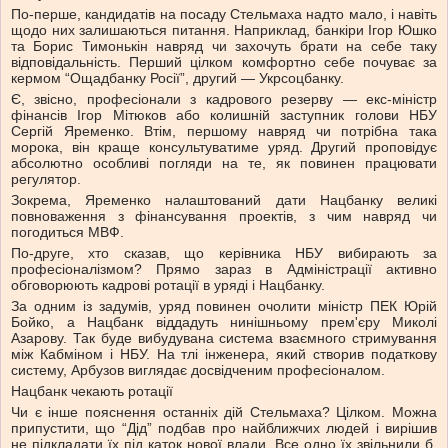
По-перше, кандидатів на посаду Стельмаха надто мало, і навіть
щодо них залишаються питання. Наприклад, банкіри Ігор Юшко
та Борис Тимонькін навряд чи захочуть брати на себе таку
відповідальність. Перший цілком комфортно себе почуває за
кермом “Ощадбанку Росії”, другий — Укрсоцбанку.
Є, звісно, професіонали з кадрового резерву — екс-міністр
фінансів Ігор Мітюков або колишній заступник голови НБУ
Сергій Яременко. Втім, першому навряд чи потрібна така
морока, він краще консультуватиме уряд. Другий проповідує
абсолютно особливі погляди на те, як повинен працювати
регулятор.
Зокрема, Яременко налаштований дати Нацбанку великі
повноваження з фінансування проектів, з чим навряд чи
погодиться МВФ.
По-друге, хто сказав, що керівника НБУ вибирають за
професіоналізмом? Прямо зараз в Адміністрації активно
обговорюють кадрові ротації в уряді і Нацбанку.
За одним із задумів, уряд повинен очолити міністр ПЕК Юрій
Бойко, а Нацбанк віддадуть нинішньому прем'єру Миколі
Азарову. Так буде вибудувана система взаємного стримування
між Кабміном і НБУ. На тлі інженера, який створив податкову
систему, Арбузов виглядає досвідченим професіоналом.
Нацбанк чекають ротації
Чи є інше пояснення останніх дій Стельмаха? Цілком. Можна
припустити, що “Дід” подбав про найближчих людей і вирішив
не підкладати їх під каток нової влади. Все одно їх звільнили б,