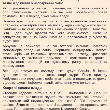
та ще й здійняли б непотрібний галас.
Якщо розвинути цю версію, то вийде, що Стельмах піклується
про стабільність системи. Він не має морального права
покидати НБУ в період різкої зміни влади.
Звучить дико хоча б тому, що є більш житейське пояснення.
Стельмах хоче втриматися на посаді керівника будь-якої ціною.
Нацбанк — це сенс його життя, і це можна зрозуміти. Якщо так,
“Дід” і далі буде здавати тих, кого йому скажуть. Ніхто не
здивується, якщо за Пасічником та Шаповаловим у відставку
підуть інші.
Арбузов не приховує, що він готовий звільнити багатьох
менеджерів середньої ланки. Першими кандидатами можуть
стати керівники ключових департаментів: нагляду, кризового
менеджменту, валютного регулювання, валютного контролю і
ліцензування, операцій на відкритому ринку, реєстрації та
ліцензування.
Все, що стосується нагляду, вже курує Соркін. В інших
департаментах ще працюють старі кадри. Після приходу
Арбузова вони почувають себе незатишно, а подекуди, зокрема,
у департаменті інформатизації, звільнення уже почалися.
Кадрові ризики влади
Сьогодні кадрове питання в НБУ — найголовніше. Перший
варіант його вирішення звучить так: звільнити всіх “старих” і
призначити хай недосвідчених, але “своїх”. “Це нормальний
варіант. Якщо їм поставлять чіткі завдання, то все працюватиме
і надалі”, — вважає керівник одного із середніх банків.