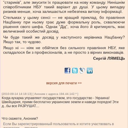
“стариків”, але змусити їх працювати на нову команду. Нинішнім
співробітникам НБУ такий варіант до душі. У цьому випадку
ризиків менше, хоча залишається небезпека витоку інформації.
Стельмах у цьому сенсі — не кращий приклад, бо правління
Нацбанку при ньому грає дуже формальну роль, схвалюючи
рішення свого шефа. Однак “Дід”, хоча його й критикують, має
величезний особистий досвід.
Чи буде такий же досвід у наступного керівника Нацбанку?
Якщо так, то чудово.
Якщо ні — ніяк не обійтися без сильного правління НБУ, яке
складалося би з професіоналів, а не просто з вірних виконавців.
Сергій ЛЯМЕЦЬ
версия для печати >>
[2010-09-14 14:18:13] [ Аноним с адреса 194.44.142.* ]
Когда кухарка управляет государством, это государство - Украина!
Швейцария, прими бесплатно украинские земли и наведи порядок! Эти
д...бы все РАЗРУШАТ....
Что скажете, Аноним?
Если Вы зарегистрированный пользователь и хотите участвовать в