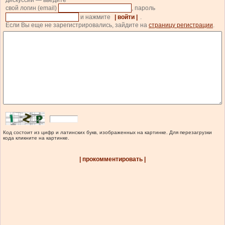
дискуссии — введите
свой логин (email)
, пароль
и нажмите
| войти |
.
Если Вы еще не зарегистрировались, зайдите на
страницу регистрации
.
Код состоит из цифр и латинских букв, изображенных на картинке. Для перезагрузки
кода кликните на картинке.
| прокомментировать |