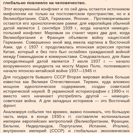
глобально повлияло на человечество.
Этот вооруженный конфликт и по сей день остается источником
мифологем не только на постсоветском пространстве, но и в
Великобритании, США, Германии, Японии... Противоречивыми
остаются его хронологические рамки: для европейцев обычной
датой является 1 сентября 1939 г., когда начался немецко-
польский конфликт. Мировым он станет через два дня, когда
Великобритания и Франция объявили войну нацистской
Германии. Совершенно иной вид имела картина в Восточной
Азии, где с 1937 г. продолжалась японская агрессия против
Китая, который и без того был ослаблен гражданской войной
между Гоминьданом и коммунистами. Следовательно, для Азии
определяющей датой является 7 июля 1937 г. — начало
вооруженного инцидента на мосту Марко Поло, положившего
начало японско-китайской войне 1937—1945 гг.
Для государств бывшего СССР Вторая мировая война больше
известна как Великая Отечественная. Термин, куда вложено
мощное идеологическое содержание, создан советской
исторической наукой. В украинской историографии с 1990-х гг.
вместо него начинают употреблять другой — немецко-
советская война. А для западных историков — это Восточный
фронт.
Анализируя события тех времен, важно понимать, что большую
часть мира в конце 1930-х гг. составляли колониальные
империи европейских метрополий (Великобритании, Франции,
Бельгии, Нидерландов, Португалии, Испании, Италии),
внутренних империй (СССР) и глобальных экономических