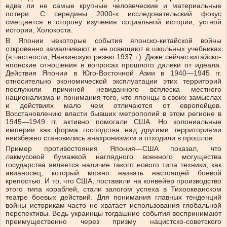
едва ли не самые крупные человеческие и материальные
потери. С середины 2000-х исследовательский фокус
смещается в сторону изучения социальной истории, устной
истории, Холокоста.
В Японии некоторые события японско-китайской войны
откровенно замалчивают и не освещают в школьных учебниках
(в частности, Нанкинскую резню 1937 г.). Даже сейчас китайско-
японские отношения в вопросах прошлого далеки от идеала.
Действия Японии в Юго-Восточной Азии в 1940—1945 гг.
относительно экономической эксплуатации этих территорий
послужили причиной невиданного всплеска местного
национализма и понимания того, что японцы в своих замыслах
и действиях мало чем отличаются от европейцев.
Восстановлению власти бывших метрополий в этом регионе в
1945—1949 гг. активно помогали США. Но колониальные
империи как форма господства над другими территориями
неизбежно становились анахронизмом и отходили в прошлое.
Пример противостояния Япония—США показал, что
лакмусовой бумажкой наглядного военного могущества
государства является наличие такого нового типа техники, как
авианосец, который можно назвать настоящей боевой
крепостью. И то, что США, поставили на конвейер производство
этого типа кораблей, стали залогом успеха в Тихоокеанском
театре боевых действий. Для понимания главных тенденций
войны историкам часто не хватает использования глобальной
перспективы. Ведь украинцы тогдашние события воспринимают
преимущественно через призму нацистско-советского