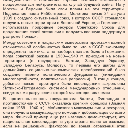
придерживаться нейтралитета на случай будущей войны. Но у
Москвы и Берлина были свои планы на эти территории.
Подписание пакта Риббентропа—Молотова ночью 24 августа
1939 г. создало ситуативный союз, в котором СССР стремился
получить новые территории в Восточной Европе, а Германия —
использовать природные ресурсы Советского Союза для
продолжения своей экспансии и получить военную поддержку в
разгроме Польши.
Между советским и нацистским имперскими проектами важной
отличительной особенностью было то, что в СССР экономику
определяла политика, а не наоборот, как это было в Германии.
Когда советский режим в 1939—1940 гг. приходил на новые
территории (в государства Балтии, Западную Украину,
Западную Беларусь, Молдову), то первым его шагом для
дальнейших социально-экономических преобразований было
создание именно политического фундамента (ликвидация
многопартийности, политические репрессии). В конце концов,
добытые новые территории были впоследствии закреплены
Ялтинско-Потсдамской системой международных отношений,
свидетелями разрушения которой мы сегодня являемся.
В противоположность государствам Балтии, Финляндия в
противостоянии с СССР оказалась крепким орешком (Зимняя
война 1939—1940 гг.). Мобилизовав максимум сил и ресурсов,
она получила международную помощь и добровольцев со всего
мира. Финский пример еще раз наглядно демонстрирует, что
национальная консолидация внутри страны является важным,
если не решающим, фактором во время отражения атак