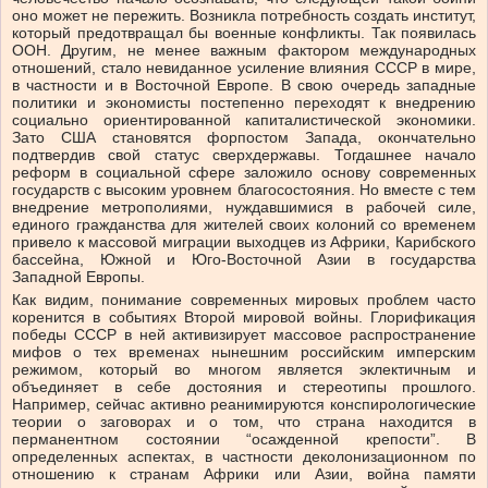
оно может не пережить. Возникла потребность создать институт,
который предотвращал бы военные конфликты. Так появилась
ООН. Другим, не менее важным фактором международных
отношений, стало невиданное усиление влияния СССР в мире,
в частности и в Восточной Европе. В свою очередь западные
политики и экономисты постепенно переходят к внедрению
социально ориентированной капиталистической экономики.
Зато США становятся форпостом Запада, окончательно
подтвердив свой статус сверхдержавы. Тогдашнее начало
реформ в социальной сфере заложило основу современных
государств с высоким уровнем благосостояния. Но вместе с тем
внедрение метрополиями, нуждавшимися в рабочей силе,
единого гражданства для жителей своих колоний со временем
привело к массовой миграции выходцев из Африки, Карибского
бассейна, Южной и Юго-Восточной Азии в государства
Западной Европы.
Как видим, понимание современных мировых проблем часто
коренится в событиях Второй мировой войны. Глорификация
победы СССР в ней активизирует массовое распространение
мифов о тех временах нынешним российским имперским
режимом, который во многом является эклектичным и
объединяет в себе достояния и стереотипы прошлого.
Например, сейчас активно реанимируются конспирологические
теории о заговорах и о том, что страна находится в
перманентном состоянии “осажденной крепости”. В
определенных аспектах, в частности деколонизационном по
отношению к странам Африки или Азии, война памяти