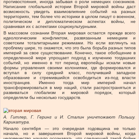
противостояния, иногда забывая о роли немецких союзников.
Написание глобальной истории Второй мировой войны даст
возможность увидеть взаимовлияние событий на разных
территориях, тем более что историки в целом пишут о военном,
политическом и дипломатическом аспектах войны, не
сравнивая их с аспектами социокультурными.
В массовом сознании Вторая мировая остается прежде всего
идеологическим конфликтом, развязанным немецким и
советским тоталитарными режимами. Но если взглянуть на
проблему шире, то окажется, что это была борьба разных типов
империй за свое существование. Конечно, такое обобщение в
определенной мере упрощает подход к изучению тогдашних
событий, но именно в тот период европейцы искали новые
формы управления своими колониями, где формировался и
вступал в силу средний класс, получивший западное
образование и стремившийся освободиться из-под власти
иностранцев. Именно тогда мир империй начал
трансформироваться в мир наций, стали распространяться и
развиваться глобализм и мировой порядок, который
определяли бы несколько государств.
А. Гитлер, Г. Геринг и И. Сталин уничтожают Польшу.
Карикатура.
Начало сентября — это очередная годовщина не только
начала, но и завершения Второй мировой войны, когда
человечество начало осознавать, что следующей такой бойни