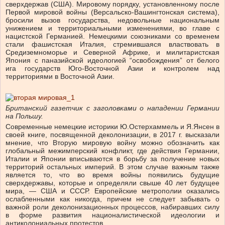
сверхдержав (США). Мировому порядку, установленному после
Первой мировой войны (Версальско-Вашингтонская система),
бросили вызов государства, недовольные национальным
унижением и территориальными изменениями, во главе с
нацистской Германией. Немецкими союзниками со временем
стали фашистская Италия, стремившаяся властвовать в
Средиземноморье и Северной Африке, и милитаристская
Япония с паназийской идеологией “освобождения” от белого
ига государств Юго-Восточной Азии и контролем над
территориями в Восточной Азии.
Британский газетчик с заголовками о нападении Германии
на Польшу.
Современные немецкие историки Ю.Остерхаммель и Я.Янсен в
своей книге, посвященной деколонизации, в 2017 г. высказали
мнение, что Вторую мировую войну можно обозначить как
глобальный межимперский конфликт, где действия Германии,
Италии и Японии вписываются в борьбу за получение новых
территорий остальных империй. В этом случае важным также
является то, что во время войны появились будущие
сверхдержавы, которые и определяли свыше 40 лет будущее
мира, — США и СССР. Европейские метрополии оказались
ослабленными как никогда, причем не следует забывать о
важной роли деколонизационных процессов, набиравших силу
в форме развития националистической идеологии и
антиколониальных протестов.