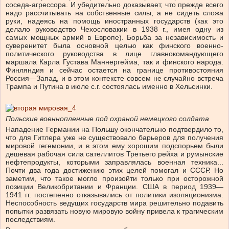
соседа-агрессора. И убедительно доказывает, что прежде всего
надо рассчитывать на собственные силы, а не сидеть сложа
руки, надеясь на помощь иностранных государств (как это
делало руководство Чехословакии в 1938 г., имея одну из
самых мощных армий в Европе). Борьба за независимость и
суверенитет была основной целью как финского военно-
политического руководства в лице главнокомандующего
маршала Карла Густава Маннергейма, так и финского народа.
Финляндия и сейчас остается на границе противостояния
Россия—Запад, и в этом контексте совсем не случайно встреча
Трампа и Путина в июле с.г. состоялась именно в Хельсинки.
Польские военнопленные под охраной немецкого солдата
Нападение Германии на Польшу окончательно подтвердило то,
что для Гитлера уже не существовало барьеров для получения
мировой гегемонии, и в этом ему хорошим подспорьем были
дешевая рабочая сила сателлитов Третьего рейха и румынские
нефтепродукты, которыми заправлялась военная техника...
Почти два года достижению этих целей помогал и СССР. Но
заметим, что такое могло произойти только при осторожной
позиции Великобритании и Франции. США в период 1939—
1941 гг. постепенно отказывались от политики изоляционизма.
Неспособность ведущих государств мира решительно подавить
попытки развязать новую мировую войну привела к трагическим
последствиям.