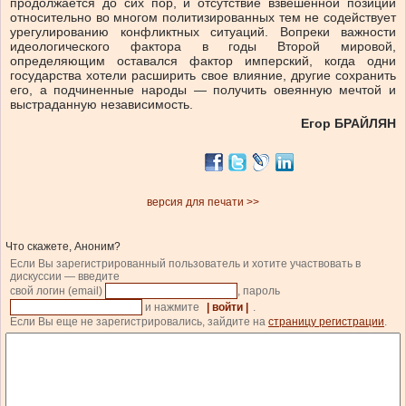
продолжается до сих пор, и отсутствие взвешенной позиции
относительно во многом политизированных тем не содействует
урегулированию конфликтных ситуаций. Вопреки важности
идеологического фактора в годы Второй мировой,
определяющим оставался фактор имперский, когда одни
государства хотели расширить свое влияние, другие сохранить
его, а подчиненные народы — получить овеянную мечтой и
выстраданную независимость.
Егор БРАЙЛЯН
версия для печати >>
Что скажете, Аноним?
Если Вы зарегистрированный пользователь и хотите участвовать в
дискуссии — введите
свой логин (email)
, пароль
и нажмите
| войти |
.
Если Вы еще не зарегистрировались, зайдите на
страницу регистрации
.