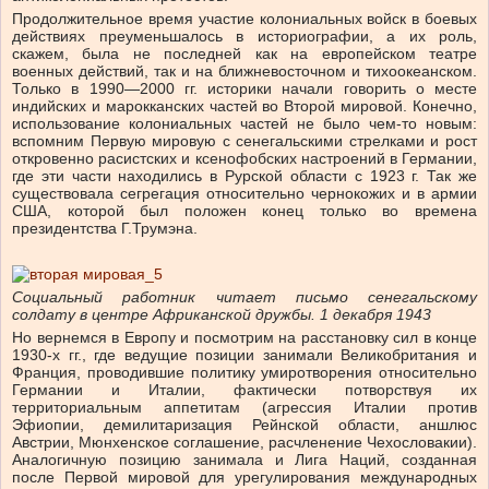
Продолжительное время участие колониальных войск в боевых
действиях преуменьшалось в историографии, а их роль,
скажем, была не последней как на европейском театре
военных действий, так и на ближневосточном и тихоокеанском.
Только в 1990—2000 гг. историки начали говорить о месте
индийских и марокканских частей во Второй мировой. Конечно,
использование колониальных частей не было чем-то новым:
вспомним Первую мировую с сенегальскими стрелками и рост
откровенно расистских и ксенофобских настроений в Германии,
где эти части находились в Рурской области с 1923 г. Так же
существовала сегрегация относительно чернокожих и в армии
США, которой был положен конец только во времена
президентства Г.Трумэна.
Социальный работник читает письмо сенегальскому
солдату в центре Африканской дружбы. 1 декабря 1943
Но вернемся в Европу и посмотрим на расстановку сил в конце
1930-х гг., где ведущие позиции занимали Великобритания и
Франция, проводившие политику умиротворения относительно
Германии и Италии, фактически потворствуя их
территориальным аппетитам (агрессия Италии против
Эфиопии, демилитаризация Рейнской области, аншлюс
Австрии, Мюнхенское соглашение, расчленение Чехословакии).
Аналогичную позицию занимала и Лига Наций, созданная
после Первой мировой для урегулирования международных