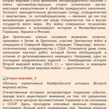
Вторая мировая стала временем беспрецедентного насилия с
обеих противоборствующих сторон (этнические чистки,
массовые изнасилования и убийства гражданского населения,
Холокост, принудительные депортации, голод), сотрудничества
с оккупантами, т.е. коллаборационизм, — явления, до сих пор
вызывающие дискуссии как среди специалистов, так и внутри
государств всего мира. Эту войну совершенно по-разному
воспринимают и анализируют историки в Великобритании,
Германии, Украине и Японии.
Для британских ученых основное внимание, конечно,
приковано к Битве за Британию, участию британских войск в
операциях в Северной Африке, операции “Оверлорд”, военно-
политическому сотрудничеству с США. Отличается даже стиль
написания научных работ, который более обобщающий, в
отличие от детализированного немецкого. Например, одно из
последних академических изданий — Кембриджская история
Второй мировой войны (2015 г.) — трехтомное, а немецкое
“Германия и Вторая мировая война” — десятитомное!
Обложки трехтомной Кембриджской истории Второй
мировой войны
Отечественные историки, интерпретируя тогдашние события,
прежде всего акцентируют внимание на том, что украинские
земли стали центром противостояния Германии и ее союзников
с СССР. Здесь проходили ключевые военные операции,
пострадало больше всего гражданских лиц; Украина понесла