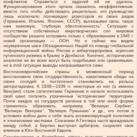
конфликтов. Справиться с задачей ей не удалось.
Функционирование этого органа оказалось неэффективным:
вместо того чтобы действовать решительно, его руководство
лишь исключало поочередно агрессоров из своих рядов
(Германию, Италию, Японию, СССР), высказывая свою, такую
нам знакомую, “глубокую обеспокоенность”. Ситуацию с
отсутствием собственных миротворческих сил мировое
сообщество решило исправить только с образованием в 1945 г.
новой организации — ООН. Но и сейчас мы видим
неуверенные шаги Объединенных Наций по поводу глобальной
информационной войны России и кибертерроризма, агрессии
путинского режима в Крыму и Донбассе. Конечно, исторические
аналогии не во всем могут быть подобными или сравнимыми,
но в этой ситуации выводы напрашиваются сами.
Восточноевропейские страны в межвоенный период
восстановили свою государственность, накапливали обиды на
своих соседей и постепенно становились на рельсы
авторитаризма. К 1938—1939 гг. некоторые из них (а именно
Венгрия) стали сателлитами Германии и начали использовать
свой шанс получить утраченные “исторические” территории.
Почти каждое из государств региона в той или иной форме
стремилось образовать, например, “Великую Сербию”,
“Великую Венгрию”, “Великую Румынию” и др., что потом в
условиях войны дало о себе знать ассимилирующей политикой
и этническими чистками. Союзники А.Гитлера часто враждовали
между собой, а Берлин выступал арбитром, сохраняя свое
влияние в Юго-Восточной Европе.
Скандинавские и балтийские страны пытались максимально