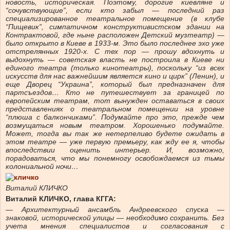
новость, историческая. Поэтому, дорогие киевляне и
“сочувствующие”, если кто забыл — последний раз
специализированное театральное помещение (в клубе
“Пищевик”, симпатичном конструктивистском здании на
Контрактовой, где ныне расположен Детский музтеатр) —
было открыто в Киеве в 1933-м. Это было последнее эхо уже
отстрелянных 1920-х. С тех пор — прошу вдохнуть и
выдохнуть — советская власть не построила в Киеве ни
единого театра (только кинотеатры), поскольку “из всех
искусств для нас важнейшим является кино и цирк” (Ленин), и
еще Дворец “Украина”, который был предназначен для
партсъездов… Кто не путешествует за границей по
европейским театрам, тот вынужден оставаться в своих
представлениях о театральном помещении на уровне
“плюша с балкончиками”. Подумайте про это, прежде чем
возмущаться новым театром. Хорошенько подумайте.
Может, тогда вы так же нетерпеливо будете ожидать в
этом театре — уже первую премьеру, как жду ее я, чтобы
впоследствии оценить интерьер. И, возможно,
порадоваться, что мы понемногу освобождаемся из тьмы
колониальной ночи…
Виталий КЛИЧКО
Виталий КЛИЧКО, глава КГГА:
— Архитектурный ансамбль Андреевского спуска —
знаковой, исторической улицы — необходимо сохранить. Без
учета мнения специалистов и согласования с