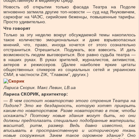
общественную и медийную среду.
Новость об открытии только фасада Театра на Подоле
мгновенно затмила другие топ-новости — суд над Януковичем,
саркофаг на ЧАЭС, сирийские беженцы, повышенные тарифы.
Просто удивительно.
Что говорят
Только за эту неделю вокруг обсуждаемой темы накопилось
такое количество эмоциональных и даже взрывоопасных
мнений, что, право, иногда хочется от этого сознательно
отстраниться. Отрешиться. Подумать, все взвесить. И дать
возможность людям выговориться. Все равно судьба театра —
в наших руках. В руках зрителей, журналистов, активистов,
актеров и режиссеров. (Далее наиболее яркие цитаты
общественных спикеров из социальных сетей и украинских
СМИ, в частности ZIK, “Главком”, других.)
Лариса Скорик. Макс Левин, LB.ua
Лариса СКОРИК, архитектор:
— В чем состоит новаторство этого строения Театра на
Подоле? Это же бездарность, которую хотят прикрыть
каким-то новаторством. Разве новаторство в том, чтобы
искажать? Поэтому новые здания могут быть, но они
должны предполагать специально подобранные материалы,
масштаб, ритм, размер. Ведь давно известно, как
вписывать в пространственную и историческую ткань
новые сооружения. Зачем такое огромное здание? Оно