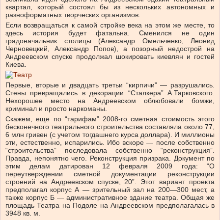
квартал, который состоял бы из нескольких автономных и
разноформатных творческих организмов.
Если возвращаться к самой стройке века на этом же месте, то
здесь история будет фатальна. Сменился не один
градоначальник столицы (Александр Омельченко, Леонид
Черновецкий, Александр Попов), а позорный недострой на
Андреевском спуске продолжал шокировать киевлян и гостей
Киева.
Первые, вторые и двадцать третьи “кирпичи” — разрушались.
Стены превращались в декорации “Сталкера” А.Тарковского.
Нехорошее место на Андреевском облюбовали бомжи,
криминал и просто наркоманы.
Скажем, еще по “тарифам” 2008-го сметная стоимость этого
бесконечного театрального строительства составляла около 77,
6 млн гривен (с учетом тогдашнего курса доллара). И миллионы
эти, естественно, испарились. Ибо вскоре — после собственно
“строительства” последовала собственно “реконструкция”.
Правда, непонятно чего. Реконструкция призрака. Документ по
этим делам датирован 12 февраля 2009 года: “О
переутверждении сметной документации реконструкции
строений на Андреевском спуске, 20”. Этот вариант проекта
предполагал корпус А — зрительный зал на 200—300 мест, а
также корпус Б — административное здание театра. Общая же
площадь Театра на Подоле на Андреевском предполагалась в
3948 кв. м.