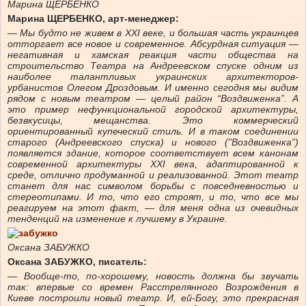
Марина ЩЕРБЕНКО
Марина ЩЕРБЕНКО, арт-менеджер:
— Мы будто не живем в ХХІ веке, и большая часть украинцев
отторгает все новое и современное. Абсурдная ситуация —
негативная и хамская реакция части общества на
строительство Театра на Андреевском спуске одним из
наиболее талантливых украинских архитекторов-
урбанистов Олегом Дроздовым. И именно сегодня мы видим
рядом с новым театром — целый район “Воздвиженка”. А
это пример нефункциональной городской архитектуры,
безвкусицы, мещанства. Это коммерческий
ориентированный купеческий стиль. И в таком соединении
старого (Андреевского спуска) и нового (”Воздвиженка”)
появляется здание, которое соответствует всем канонам
современной архитектуры ХХІ века, адаптированной к
среде, отлично продуманной и реализованной. Этот театр
станет для нас символом борьбы с повседневностью и
стереотипами. И то, что его строят, и то, что все мы
реагируем на этот факт, — для меня одна из очевидных
тенденций на изменение к лучшему в Украине.
Оксана ЗАБУЖКО
Оксана ЗАБУЖКО, писатель:
— Вообще-то, по-хорошему, новость должна бы звучать
так: впервые со времен Расстрелянного Возрождения в
Киеве построили новый театр. И, ей-Богу, это прекрасная