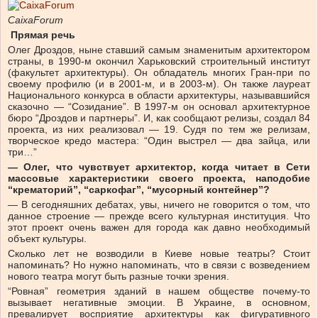
CaixaForum
Прямая речь
Олег Дроздов, ныне ставший самым знаменитым архитектором
страны, в 1990-м окончил Харьковский строительный институт
(факультет архитектуры). Он обладатель многих Гран-при по
своему профилю (и в 2001-м, и в 2003-м). Он также лауреат
Национального конкурса в области архитектуры, называвшийся
сказочно — “Созидание”. В 1997-м он основал архитектурное
бюро “Дроздов и партнеры”. И, как сообщают релизы, создал 84
проекта, из них реализовал — 19. Судя по тем же релизам,
творческое кредо мастера: “Один выстрел — два зайца, или
три…”
— Олег, что чувствует архитектор, когда читает в Сети
массовые характеристики своего проекта, наподобие
“крематорий”, “саркофаг”, “мусорный контейнер”?
— В сегодняшних дебатах, увы, ничего не говорится о том, что
данное строение — прежде всего культурная институция. Что
этот проект очень важен для города как давно необходимый
объект культуры.
Сколько лет не возводили в Киеве новые театры? Стоит
напоминать? Но нужно напоминать, что в связи с возведением
нового театра могут быть разные точки зрения.
“Ровная” геометрия зданий в нашем обществе почему-то
вызывает негативные эмоции. В Украине, в основном,
превалирует восприятие архитектуры как фигуративного