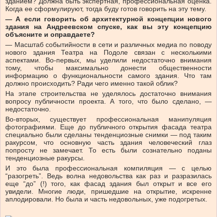
зданием? Должна быть экспертная, профессиональная оценка.
Когда ее сформулируют, тогда буду готов говорить на эту тему.
— А если говорить об архитектурной концепции нового
здания на Андреевском спуске, как вы эту концепцию
объясните и оправдаете?
— Масштаб событийности в сети и различных медиа по поводу
нового здания Театра на Подоле связан с несколькими
аспектами. Во-первых, мы уделили недостаточно внимания
тому, чтобы максимально донести общественности
информацию о функциональности самого здания. Что там
должно происходить? Ради чего именно такой облик?
На этапе строительства не уделялось достаточно внимания
вопросу публичности проекта. А того, что было сделано, —
недостаточно.
Во-вторых, существует профессиональная манипуляция
фотографиями. Еще до публичного открытия фасада театра
специально были сделаны тенденциозные снимки — под таким
ракурсом, что основную часть здания человеческий глаз
попросту не замечает. То есть были сознательно поданы
тенденциозные ракурсы.
И это была профессиональная компиляция — с целью
“разогреть”. Ведь волна недовольства как раз и разразилась
еще “до” (!) того, как фасад здания был открыт и все его
увидели. Многие люди, пришедшие на открытие, искренне
аплодировали. Но была и часть недовольных, уже подогретых.