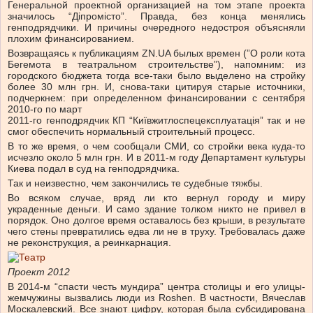
Генеральной проектной организацией на том этапе проекта
значилось “Діпромісто”. Правда, без конца менялись
генподрядчики. И причины очередного недостроя объясняли
плохим финансированием.
Возвращаясь к публикациям ZN.UA былых времен (”О роли кота
Бегемота в театральном строительстве”), напомним: из
городского бюджета тогда все-таки было выделено на стройку
более 30 млн грн. И, снова-таки цитируя старые источники,
подчеркнем: при определенном финансировании с сентября
2010-го по март
2011-го генподрядчик КП “Київжитлоспецексплуатація” так и не
смог обеспечить нормальный строительный процесс.
В то же время, о чем сообщали СМИ, со стройки века куда-то
исчезло около 5 млн грн. И в 2011-м году Департамент культуры
Киева подал в суд на генподрядчика.
Так и неизвестно, чем закончились те судебные тяжбы.
Во всяком случае, вряд ли кто вернул городу и миру
украденные деньги. И само здание толком никто не привел в
порядок. Оно долгое время оставалось без крыши, в результате
чего стены превратились едва ли не в труху. Требовалась даже
не реконструкция, а реинкарнация.
Проект 2012
В 2014-м “спасти честь мундира” центра столицы и его улицы-
жемчужины вызвались люди из Roshen. В частности, Вячеслав
Москалевский. Все знают цифру, которая была субсидирована