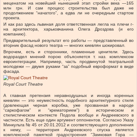
меценатом на новейший нынешний этап стройки века —165
млн грн. И сам процесс строительства был даже не
продолжением “начатого”, а едва ли не очередным стартом
проекта.
И как раз здесь львиная доля ответственная легла на плечи г-
на архитектора, харьковчанина Олега Дроздова (и его
компанию).
Предварительный результат его работы — представленный во
вторник фасад нового театра — многих киевлян шокировал.
Впрочем, есть и сторонники, пламенные ценители. Здесь
водораздел мнений порою объясняется т. наз. комплексом
евроинтеграции. Например, часть продвинутой театральной
молодежи — двумя руками “за” подобный евроформат в виде
фасада.
Royal Court Theatre
А главная претензия неравнодушных и иногда коренных
киевлян — это неуместность подобного архитектурного стиля
(довлеющая черная коробка, уже прозванная в народе
“саркофагом” и “крематорием”) в историческом и
стилистическом контексте Подола вообще и Андреевского в
частности. Есть еще один аргумент оппонентов. Согласно Указу
Минкульта № 45 от 20.01.2012 и соответствующего дополнения
к нему, — территория Андреевского спуска является
комплексной памяткой градостроения “Замковая Гора —