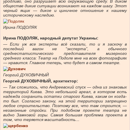
уродливо, оно разрушает всю окружающую среду. В диком
обществе дикие ситуации возникают на каждом шагу. Этот
черный ящик — дикое
и циничное отношение к нашему
историческому наследию.
Ирина ПОДОЛЯК
Ирина ПОДОЛЯК, народный депутат Украины:
— Если уж все эксперты всё сказали, то и я заскочу в
последний вагон не “эксперта”, а обычного
среднестатистического представителя мизерного
среднего класса: Театр на Подоле мне на всех фотографиях
— нравится. Главное теперь, что будет в самом театре.
Георгий ДУХОВИЧНЫЙ
Георгий ДУХОВИЧНЫЙ, архитектор:
— Так сложилось, что Андреевский спуск — одна из знаковых
территорий Киева. Это небольшой ареал, в котором есть
надежда сохранить остатки старого Киева, каким он когда-
то был. Согласно закону, на этой территории запрещено
любое строительство. Поэтому все, что там строится, —
незаконные стройки. При подобном проекте театра не
видно Замковой горы. Самая большая проблема проекта в
том, что теряется масштабность…