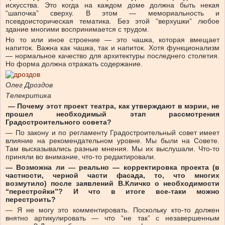
искусства. Это когда на каждом доме должна быть некая
“шапочка” сверху. В этом — мемориальность и
псевдоисторическая тематика. Без этой “верхушки” любое
здание многими воспринимается с трудом.
Но то или иное строение — это чашка, которая вмещает
напиток. Важна как чашка, так и напиток. Хотя функционализм
— нормальное качество для архитектуры последнего столетия.
Но форма должна отражать содержание.
Олег Дроздов
Телекритика
— Почему этот проект театра, как утверждают в мэрии, не
прошел необходимый этап рассмотрения
Градостроительного совета?
— По закону и по регламенту Градостроительный совет имеет
влияние на рекомендательном уровне. Мы были на Совете.
Там высказывались разные мнения. Мы их выслушали. Что-то
приняли во внимание, что-то редактировали.
— Возможна ли — реально — корректировка проекта (в
частности, черной части фасада, то, что многих
возмутило) после заявлений В.Кличко о необходимости
“перестройки”? И что в итоге все-таки можно
перестроить?
— Я не могу это комментировать. Поскольку кто-то должен
внятно артикулировать — что “не так” с незавершенным