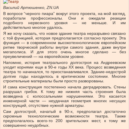
Василий Артюшенко, ZN.UA
В вопросе “черного пиара” вокруг этого проекта, на мой взгляд,
поработали профессионалы. Они и ожидали реакции
подобного нервозного уровня — не меньше. И им
действительно многое удалось.
Я же хочу сказать, что новое здание театра неразрывно связано
с той функцией, которая предполагается согласно проекту. Эта
функция — в современном высокотехнологичном европейском
ритме творческой работы внутри самого здания, даже внутри
мегаполиса. И для этого очень многое сделано — без
преувеличений — на европейском уровне.
Напомню, история театрального долгостроя на Андреевском
уходит корнями еще в 90-е годы ХХ века. Процесс возведения
театра то начинался, то приостанавливался. Здание-недострой
долгие годы находилось в критическом состоянии. Многие
строительные материалы были просто разворованы.
И сама конструкция постепенно начала деградировать. Стены
разрушал грибок. К тому же нижняя часть строения была
возведена с колоссальными нарушениями. Это касается
инженерной части — неудачная геометрия многих несущих
конструкций, отсутствие нужной арматуры.
Сам долгострой, начатый в 90-х, предполагал достаточно
скромные технологические возможности театра. Также
предполагалось всего-то 200 зрительских мест, к тому же
совершенно неудобных.