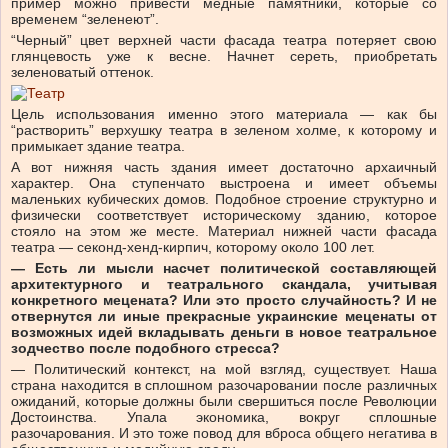
пример можно привести медные памятники, которые со
временем “зеленеют”.
“Черный” цвет верхней части фасада театра потеряет свою
глянцевость уже к весне. Начнет сереть, приобретать
зеленоватый оттенок.
Цель использования именно этого материала — как бы
“растворить” верхушку театра в зеленом холме, к которому и
примыкает здание театра.
А вот нижняя часть здания имеет достаточно архаичный
характер. Она ступенчато выстроена и имеет объемы
маленьких кубических домов. Подобное строение структурно и
физически соответствует историческому зданию, которое
стояло на этом же месте. Материал нижней части фасада
театра — секонд-хенд-кирпич, которому около 100 лет.
— Есть ли мысли насчет политической составляющей
архитектурного и театрального скандала, учитывая
конкретного мецената? Или это просто случайность? И не
отвернутся ли иные прекрасные украинские меценаты от
возможных идей вкладывать деньги в новое театральное
зодчество после подобного стресса?
— Политический контекст, на мой взгляд, существует. Наша
страна находится в сплошном разочаровании после различных
ожиданий, которые должны были свершиться после Революции
Достоинства. Упала экономика, вокруг сплошные
разочарования. И это тоже повод для вброса общего негатива в