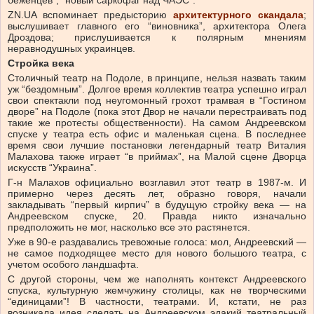
беженцев”, “новый саркофаг над ЧАЭС”.
ZN.UA вспоминает предысторию
архитектурного скандала
;
выслушивает главного его “виновника”, архитектора Олега
Дроздова; прислушивается к полярным мнениям
неравнодушных украинцев.
Стройка века
Столичный театр на Подоле, в принципе, нельзя назвать таким
уж “бездомным”. Долгое время коллектив театра успешно играл
свои спектакли под неугомонный грохот трамвая в “Гостином
дворе” на Подоле (пока этот Двор не начали перестраивать под
такие же протесты общественности). На самом Андреевском
спуске у театра есть офис и маленькая сцена. В последнее
время свои лучшие постановки легендарный театр Виталия
Малахова также играет “в приймах”, на Малой сцене Дворца
искусств “Украина”.
Г-н Малахов официально возглавил этот театр в 1987-м. И
примерно через десять лет, образно говоря, начали
закладывать “первый кирпич” в будущую стройку века — на
Андреевском спуске, 20. Правда никто изначально
предположить не мог, насколько все это растянется.
Уже в 90-е раздавались тревожные голоса: мол, Андреевский —
не самое подходящее место для нового большого театра, с
учетом особого ландшафта.
С другой стороны, чем же наполнять контекст Андреевского
спуска, культурную жемчужину столицы, как не творческими
“единицами”! В частности, театрами. И, кстати, не раз
возникала идея сделать на Андреевском эдакий театральный