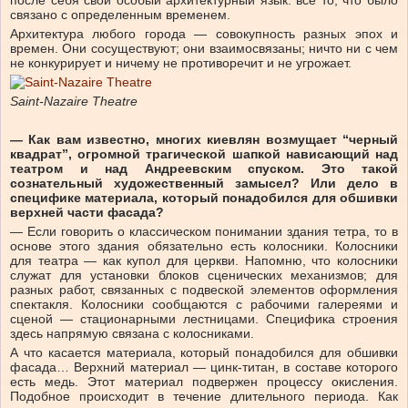
после себя свой особый архитектурный язык: все то, что было
связано с определенным временем.
Архитектура любого города — совокупность разных эпох и
времен. Они сосуществуют; они взаимосвязаны; ничто ни с чем
не конкурирует и ничему не противоречит и не угрожает.
Saint-Nazaire Theatre
— Как вам известно, многих киевлян возмущает “черный
квадрат”, огромной трагической шапкой нависающий над
театром и над Андреевским спуском. Это такой
сознательный художественный замысел? Или дело в
специфике материала, который понадобился для обшивки
верхней части фасада?
— Если говорить о классическом понимании здания тетра, то в
основе этого здания обязательно есть колосники. Колосники
для театра — как купол для церкви. Напомню, что колосники
служат для установки блоков сценических механизмов; для
разных работ, связанных с подвеской элементов оформления
спектакля. Колосники сообщаются с рабочими галереями и
сценой — стационарными лестницами. Специфика строения
здесь напрямую связана с колосниками.
А что касается материала, который понадобился для обшивки
фасада… Верхний материал — цинк-титан, в составе которого
есть медь. Этот материал подвержен процессу окисления.
Подобное происходит в течение длительного периода. Как