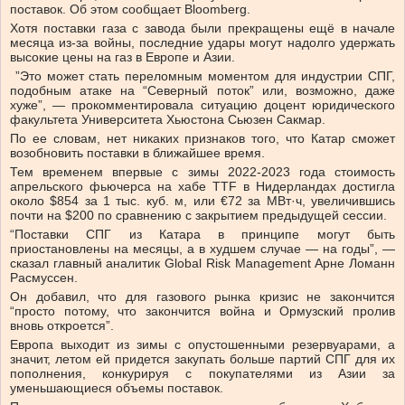
поставок. Об этом сообщает Bloomberg.
Хотя поставки газа с завода были прекращены ещё в начале
месяца из-за войны, последние удары могут надолго удержать
высокие цены на газ в Европе и Азии.
”Это может стать переломным моментом для индустрии СПГ,
подобным атаке на “Северный поток” или, возможно, даже
хуже”, — прокомментировала ситуацию доцент юридического
факультета Университета Хьюстона Сьюзен Сакмар.
По ее словам, нет никаких признаков того, что Катар сможет
возобновить поставки в ближайшее время.
Тем временем впервые с зимы 2022-2023 года стоимость
апрельского фьючерса на хабе TTF в Нидерландах достигла
около $854 за 1 тыс. куб. м, или €72 за МВт·ч, увеличившись
почти на $200 по сравнению с закрытием предыдущей сессии.
“Поставки СПГ из Катара в принципе могут быть
приостановлены на месяцы, а в худшем случае — на годы”, —
сказал главный аналитик Global Risk Management Арне Ломанн
Расмуссен.
Он добавил, что для газового рынка кризис не закончится
“просто потому, что закончится война и Ормузский пролив
вновь откроется”.
Европа выходит из зимы с опустошенными резервуарами, а
значит, летом ей придется закупать больше партий СПГ для их
пополнения, конкурируя с покупателями из Азии за
уменьшающиеся объемы поставок.