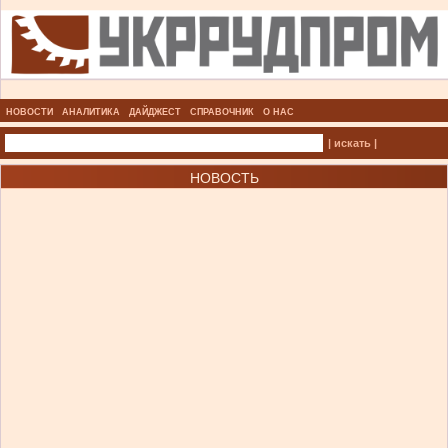
НОВОСТИ
АНАЛИТИКА
ДАЙДЖЕСТ
СПРАВОЧНИК
О НАС
| искать |
НОВОСТЬ