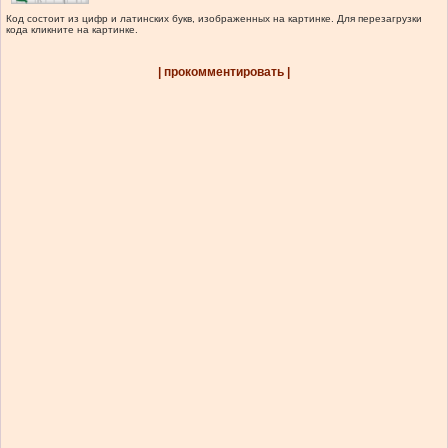
Код состоит из цифр и латинских букв, изображенных на картинке. Для перезагрузки
кода кликните на картинке.
| прокомментировать |