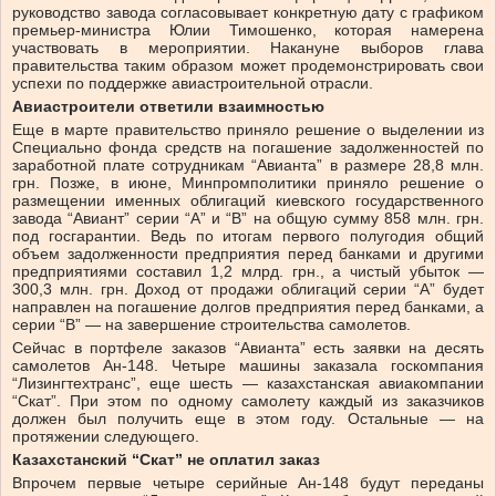
руководство завода согласовывает конкретную дату с графиком
премьер-министра Юлии Тимошенко, которая намерена
участвовать в мероприятии. Накануне выборов глава
правительства таким образом может продемонстрировать свои
успехи по поддержке авиастроительной отрасли.
Авиастроители ответили взаимностью
Еще в марте правительство приняло решение о выделении из
Специально фонда средств на погашение задолженностей по
заработной плате сотрудникам “Авианта” в размере 28,8 млн.
грн. Позже, в июне, Минпромполитики приняло решение о
размещении именных облигаций киевского государственного
завода “Авиант” серии “А” и “В” на общую сумму 858 млн. грн.
под госгарантии. Ведь по итогам первого полугодия общий
объем задолженности предприятия перед банками и другими
предприятиями составил 1,2 млрд. грн., а чистый убыток —
300,3 млн. грн. Доход от продажи облигаций серии “А” будет
направлен на погашение долгов предприятия перед банками, а
серии “В” — на завершение строительства самолетов.
Сейчас в портфеле заказов “Авианта” есть заявки на десять
самолетов Ан-148. Четыре машины заказала госкомпания
“Лизингтехтранс”, еще шесть — казахстанская авиакомпании
“Скат”. При этом по одному самолету каждый из заказчиков
должен был получить еще в этом году. Остальные — на
протяжении следующего.
Казахстанский “Скат” не оплатил заказ
Впрочем первые четыре серийные Ан-148 будут переданы