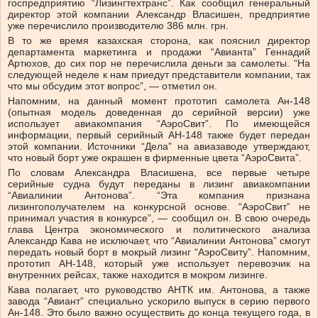
госпредприятию “Лизингтехтранс”. Как сообщил генеральный
директор этой компании Александр Власишен, предприятие
уже перечислило производителю 386 млн. грн.
В то же время казахская сторона, как пояснил директор
департамента маркетинга и продажи “Авианта” Геннадий
Артюхов, до сих пор не перечислила деньги за самолеты. “На
следующей неделе к нам приедут представители компании, так
что мы обсудим этот вопрос”, — отметил он.
Напомним, на данный момент прототип самолета Ан-148
(опытная модель доведенная до серийной версии) уже
использует авиакомпания “АэроСвит”. По имеющейся
информации, первый серийный АН-148 также будет передан
этой компании. Источники “Дела” на авиазаводе утверждают,
что новый борт уже окрашен в фирменные цвета “АэроСвита”.
По словам Александра Власишена, все первые четыре
серийные судна будут переданы в лизинг авиакомпании
“Авиалинии Антонова”. “Эта компания признана
лизингополучателем на конкурсной основе. “АэроСвит” не
принимал участия в конкурсе”, — сообщил он. В свою очередь
глава Центра экономического и политического анализа
Александр Кава не исключает, что “Авиалинии Антонова” смогут
передать новый борт в мокрый лизинг “АэроСвиту”. Напомним,
прототип АН-148, который уже использует перевозчик на
внутренних рейсах, также находится в мокром лизинге.
Кава полагает, что руководство АНТК им. Антонова, а также
завода “Авиант” специально ускорило выпуск в серию первого
Ан-148. Это было важно осуществить до конца текущего года, в