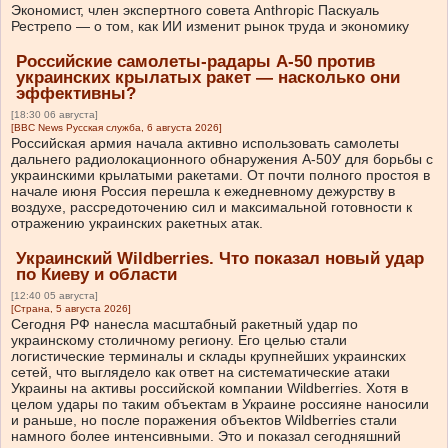
Экономист, член экспертного совета Anthropic Паскуаль
Рестрепо — о том, как ИИ изменит рынок труда и экономику
Российские самолеты-радары А-50 против
украинских крылатых ракет — насколько они
эффективны?
[18:30 06 августа]
[BBC News Русская служба, 6 августа 2026]
Российская армия начала активно использовать самолеты
дальнего радиолокационного обнаружения А-50У для борьбы с
украинскими крылатыми ракетами. От почти полного простоя в
начале июня Россия перешла к ежедневному дежурству в
воздухе, рассредоточению сил и максимальной готовности к
отражению украинских ракетных атак.
Украинский Wildberries. Что показал новый удар
по Киеву и области
[12:40 05 августа]
[Страна, 5 августа 2026]
Сегодня РФ нанесла масштабный ракетный удар по
украинскому столичному региону. Его целью стали
логистические терминалы и склады крупнейших украинских
сетей, что выглядело как ответ на систематические атаки
Украины на активы российской компании Wildberries. Хотя в
целом удары по таким объектам в Украине россияне наносили
и раньше, но после поражения объектов Wildberries стали
намного более интенсивными. Это и показал сегодняшний