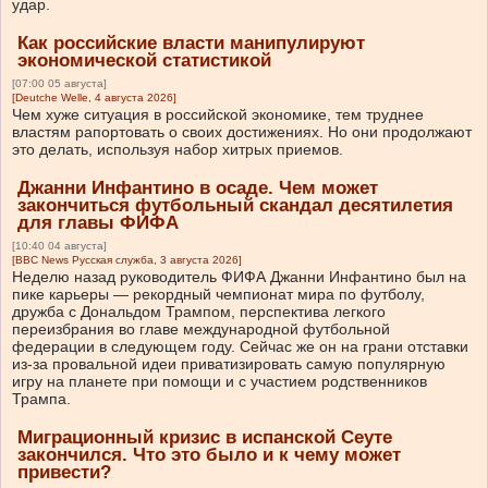
удар.
Как российские власти манипулируют
экономической статистикой
[07:00 05 августа]
[Deutche Welle, 4 августа 2026]
Чем хуже ситуация в российской экономике, тем труднее
властям рапортовать о своих достижениях. Но они продолжают
это делать, используя набор хитрых приемов.
Джанни Инфантино в осаде. Чем может
закончиться футбольный скандал десятилетия
для главы ФИФА
[10:40 04 августа]
[BBC News Русская служба, 3 августа 2026]
Неделю назад руководитель ФИФА Джанни Инфантино был на
пике карьеры — рекордный чемпионат мира по футболу,
дружба с Дональдом Трампом, перспектива легкого
переизбрания во главе международной футбольной
федерации в следующем году. Сейчас же он на грани отставки
из-за провальной идеи приватизировать самую популярную
игру на планете при помощи и с участием родственников
Трампа.
Миграционный кризис в испанской Сеуте
закончился. Что это было и к чему может
привести?