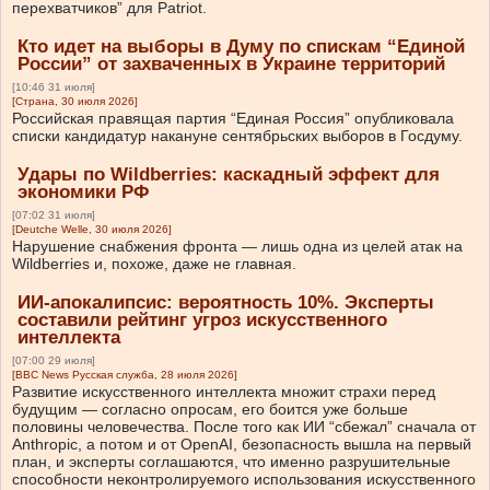
перехватчиков” для Patriot.
Кто идет на выборы в Думу по спискам “Единой
России” от захваченных в Украине территорий
[10:46 31 июля]
[Страна, 30 июля 2026]
Российская правящая партия “Единая Россия” опубликовала
списки кандидатур накануне сентябрьских выборов в Госдуму.
Удары по Wildberries: каскадный эффект для
экономики РФ
[07:02 31 июля]
[Deutche Welle, 30 июля 2026]
Нарушение снабжения фронта — лишь одна из целей атак на
Wildberries и, похоже, даже не главная.
ИИ-апокалипсис: вероятность 10%. Эксперты
составили рейтинг угроз искусственного
интеллекта
[07:00 29 июля]
[BBC News Русская служба, 28 июля 2026]
Развитие искусственного интеллекта множит страхи перед
будущим — согласно опросам, его боится уже больше
половины человечества. После того как ИИ “сбежал” сначала от
Anthropic, а потом и от OpenAI, безопасность вышла на первый
план, и эксперты соглашаются, что именно разрушительные
способности неконтролируемого использования искусственного