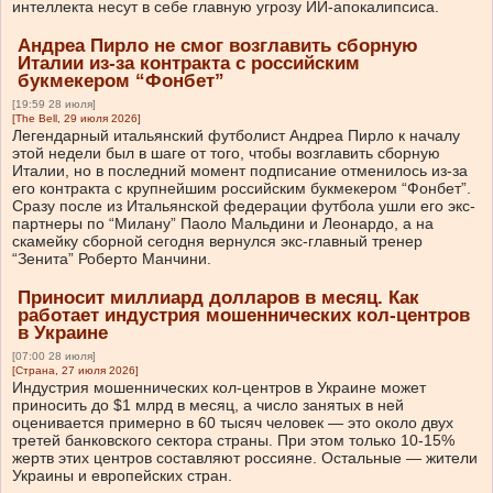
интеллекта несут в себе главную угрозу ИИ-апокалипсиса.
Андреа Пирло не смог возглавить сборную
Италии из-за контракта с российским
букмекером “Фонбет”
[19:59 28 июля]
[The Bell, 29 июля 2026]
Легендарный итальянский футболист Андреа Пирло к началу
этой недели был в шаге от того, чтобы возглавить сборную
Италии, но в последний момент подписание отменилось из-за
его контракта с крупнейшим российским букмекером “Фонбет”.
Сразу после из Итальянской федерации футбола ушли его экс-
партнеры по “Милану” Паоло Мальдини и Леонардо, а на
скамейку сборной сегодня вернулся экс-главный тренер
“Зенита” Роберто Манчини.
Приносит миллиард долларов в месяц. Как
работает индустрия мошеннических кол-центров
в Украине
[07:00 28 июля]
[Страна, 27 июля 2026]
Индустрия мошеннических кол-центров в Украине может
приносить до $1 млрд в месяц, а число занятых в ней
оценивается примерно в 60 тысяч человек — это около двух
третей банковского сектора страны. При этом только 10-15%
жертв этих центров составляют россияне. Остальные — жители
Украины и европейских стран.