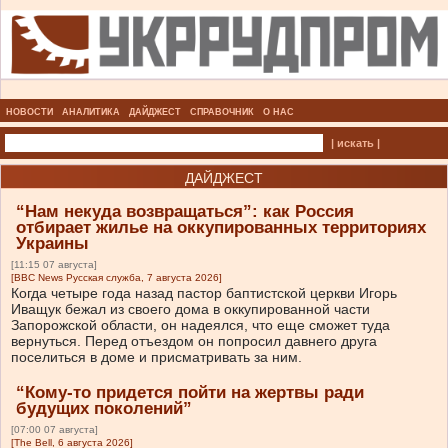
НОВОСТИ
АНАЛИТИКА
ДАЙДЖЕСТ
СПРАВОЧНИК
О НАС
| искать |
ДАЙДЖЕСТ
“Нам некуда возвращаться”: как Россия
отбирает жилье на оккупированных территориях
Украины
[11:15 07 августа]
[BBC News Русская служба, 7 августа 2026]
Когда четыре года назад пастор баптистской церкви Игорь
Иващук бежал из своего дома в оккупированной части
Запорожской области, он надеялся, что еще сможет туда
вернуться. Перед отъездом он попросил давнего друга
поселиться в доме и присматривать за ним.
“Кому-то придется пойти на жертвы ради
будущих поколений”
[07:00 07 августа]
[The Bell, 6 августа 2026]