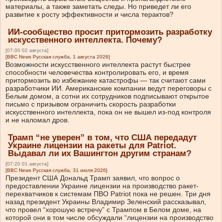
материалы, а также заметать следы. Но приведет ли его
развитие к росту эффективности и числа терактов?
ИИ-сообщество просит притормозить разработку
искусственного интеллекта. Почему?
[07:00 02 августа]
[BBC News Русская служба, 1 августа 2026]
Возможности искусственного интеллекта растут быстрее
способности человечества контролировать его, и время
притормозить во избежание катастрофы — так считают сами
разработчики ИИ. Американские компании ведут переговоры с
Белым домом, а сотни их сотрудников подписывают открытое
письмо с призывом ограничить скорость разработки
искусственного интеллекта, пока он не вышел из-под контроля
и не наломал дров.
Трамп “не уверен” в том, что США передадут
Украине лицензии на ракеты для Patriot.
Выдавал ли их Вашингтон другим странам?
[07:20 01 августа]
[BBC News Русская служба, 31 июля 2026]
Президент США Дональд Трамп заявил, что вопрос о
предоставлении Украине лицензии на производство ракет-
перехватчиков к системам ПВО Patriot пока не решен. Три дня
назад президент Украины Владимир Зеленский рассказывал,
что провел “хорошую встречу” с Трампом в Белом доме, на
которой они в том числе обсуждали “лицензии на производство