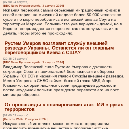
[07:00 04 августа]
[BBC News Русская служба, 3 августа 2026]
Испания пережила самый серьезный миграционный кризис в
своей истории: на минувшей неделе более 50 000 человек по
суше и по морю перебрались в испанский анклав Сеута на
территории Марокко. Большинство уже вернулись домой, но в
Европе теперь задаются вопросом: как так получилось и что
делать, чтобы этого не происходило.
Рустем Умеров возглавит службу внешней
разведки Украины. Останется ли он главным
переговорщиком Киева с США?
[20:38 03 августа]
[BBC News Русская служба, 3 августа 2026]
Владимир Зеленский снял Рустема Умерова с должности
секретаря Совета национальной безопасности и обороны
Украины (СНБО) и назначил главой Службы внешней разведки.
Место Умерова в СНБО займет бывший глава МВД Игорь
Клименко, который лишился своей предыдущей должности
после неудачной попытки президента перевести его на пост
министра обороны.
От пропаганды к планированию атак: ИИ в руках
террористов
[07:00 03 августа]
[Deutche Welle, 2 августа 2026 ]
Искусственный интеллект может помогать террористам
производить взрывчатые вещества и пропагандистские