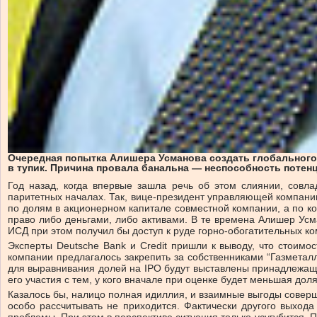
Очередная попытка Алишера Усманова создать глобального
в тупик. Причина провала банальна — неспособность потен
Год назад, когда впервые зашла речь об этом слиянии, совл
паритетных началах. Так, вице-президент управляющей компани
по долям в акционерном капитале совместной компании, а по ко
право либо деньгами, либо активами. В те времена Алишер Усм
ИСД при этом получил бы доступ к руде горно-обогатительных к
Эксперты Deutsche Bank и Сredit пришли к выводу, что стоимо
компании предлагалось закрепить за собственниками “Газметалл
для выравнивания долей на IPO будут выставлены принадлежащи
его участия с тем, у кого вначале при оценке будет меньшая доля
Казалось бы, налицо полная идиллия, и взаимные выгоды соверш
особо рассчитывать не приходится. Фактически другого выход
проблемы. При этом в перспективе ситуация только усугубится. 