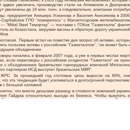
ет вдвое увеличить производство стали на Алчевском и Днепровск
т увеличены до 18 млн. тонн, а следовательно, компании потребу
уды: предприятия Алишера Усманова и Василия Анисимова в 2006
ко-Сарбайское ГПО “помирилось” с Магнитогорским меткомбинатом
 “Mittal Steel Темиртау” — поставки с ГОКов “Газметалла” фактич
уголь из Казахстана, загружая вагоны в обратную дорогу украинско
ОКов.
ногласия. Первым встал на повестке дня вопрос об активах, кото
ять польские активы с российским “Газметаллом”, “не может быть и
будущем объединении.
воры начались в феврале 2007 года, а уже в первых числах марта
е, если переговоры с российским холдингом “Газметалл” не прине
е с объединением бразильских горнорудных компаний Miniracoes B
 что партнером ИСД выступит бразильская MBR”.
 ЖРС. За прошедший год спотовые цены выросли на 80%, очеви
, что эта тенденция будет усиливаться в долгосрочной перспективе
в с большой натяжкой.
онятно, что внести деньгами разницу в стоимости компаний украин
алия Гайдука относительно выхода из бизнеса. Чтобы выкупить 
и. Правда, на вопрос, где он возьмет необходимые средства, Тарута
нительна. Ипотечный кризис в США охватил и европейскую банков
подготовить к нему структуры ИСД.
тие третья сторона. Поскольку с “Газметаллом” переговоры зашли 
ы, вполне возможно, что в игру включится российская Evraz G
лее речи не может быть о слиянии на паритетных началах, поско
астей. Дело в том, что многие эксперты считают Абрамовича им