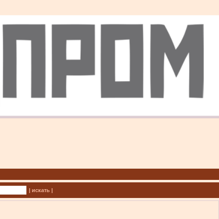
| искать |