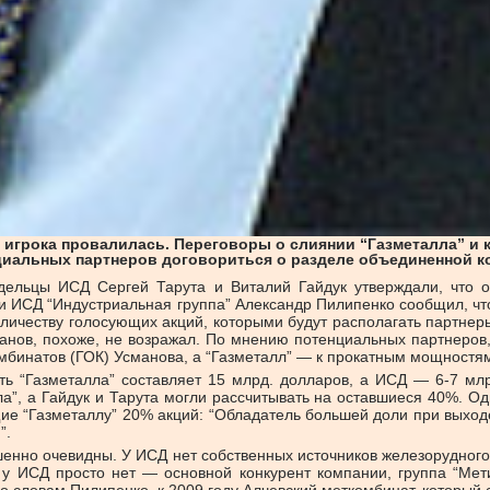
 игрока провалилась. Переговоры о слиянии “Газметалла” и
циальных партнеров договориться о разделе объединенной к
адельцы ИСД Сергей Тарута и Виталий Гайдук утверждали, что 
и ИСД “Индустриальная группа” Александр Пилипенко сообщил, что
личеству голосующих акций, которыми будут располагать партнеры
анов, похоже, не возражал. По мнению потенциальных партнеров, 
омбинатов (ГОК) Усманова, а “Газметалл” — к прокатным мощностя
сть “Газметалла” составляет 15 млрд. долларов, а ИСД — 6-7 м
а”, а Гайдук и Тарута могли рассчитывать на оставшиеся 40%. О
е “Газметаллу” 20% акций: “Обладатель большей доли при выход
”.
енно очевидны. У ИСД нет собственных источников железорудного
а у ИСД просто нет — основной конкурент компании, группа “Мет
По словам Пилипенко, к 2009 году Алчевский меткомбинат, который 