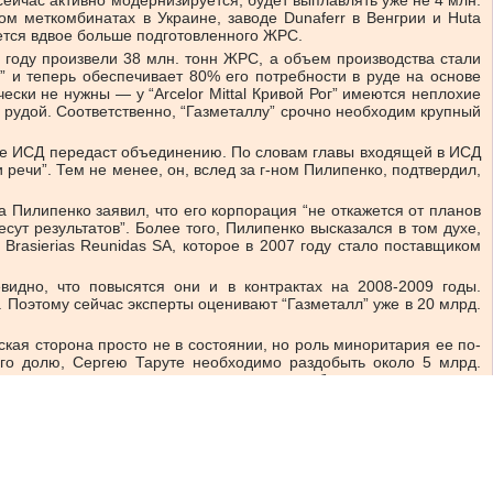
ом меткомбинатах в Украине, заводе Dunaferr в Венгрии и Huta
ется вдвое больше подготовленного ЖРС.
 году произвели 38 млн. тонн ЖРС, а объем производства стали
” и теперь обеспечивает 80% его потребности в руде на основе
ески не нужны — у “Arcelor Mittal Кривой Рог” имеются неплохие
й рудой. Соответственно, “Газметаллу” срочно необходим крупный
рые ИСД передаст объединению. По словам главы входящей в ИСД
 речи”. Тем не менее, он, вслед за г-ном Пилипенко, подтвердил,
 Пилипенко заявил, что его корпорация “не откажется от планов
сут результатов”. Более того, Пилипенко высказался в том духе,
rasierias Reunidas SA, которое в 2007 году стало поставщиком
дно, что повысятся они и в контрактах на 2008-2009 годы.
. Поэтому сейчас эксперты оценивают “Газметалл” уже в 20 млрд.
ская сторона просто не в состоянии, но роль миноритария ее по-
его долю, Сергею Таруте необходимо раздобыть около 5 млрд.
 ответил, что рассчитывает на привлечение банковских кредитов и
скую отрасль, поэтому стоимость кредитов резко выросла. Что
в тупик, не исключено, что эту роль сыграет бразильская MBR, о
roup, которая приобрела активы “Привата” и вполне способна
льку стоимость Evraz зашкаливает за 30 млрд. долларов. Однако
енно тем человеком, которому кремлевские политики доверили