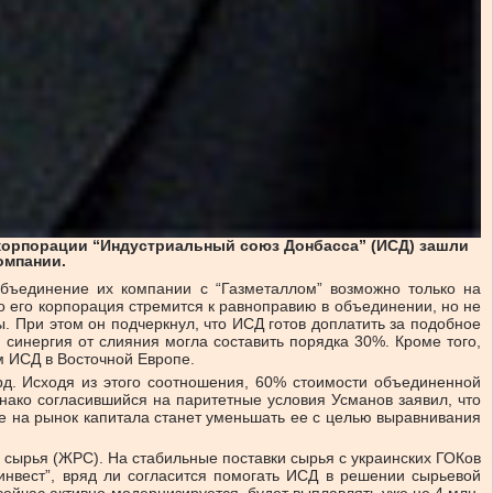
 корпорации “Индустриальный союз Донбасса” (ИСД) зашли
омпании.
объединение их компании с “Газметаллом” возможно только на
 его корпорация стремится к равноправию в объединении, но не
. При этом он подчеркнул, что ИСД готов доплатить за подобное
синергия от слияния могла составить порядка 30%. Кроме того,
м ИСД в Восточной Европе.
лрд. Исходя из этого соотношения, 60% стоимости объединенной
днако согласившийся на паритетные условия Усманов заявил, что
е на рынок капитала станет уменьшать ее с целью выравнивания
 сырья (ЖРС). На стабильные поставки сырья с украинских ГОКов
инвест”, вряд ли согласится помогать ИСД в решении сырьевой
сейчас активно модернизируется, будет выплавлять уже не 4 млн.