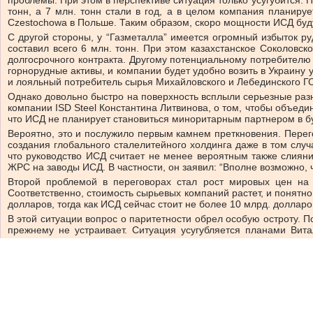
тонн, а 7 млн. тонн стали в год, а в целом компания планиру
Czestochowa в Польше. Таким образом, скоро мощности ИСД буду
С другой стороны, у “Газметалла” имеется огромный избыток р
составил всего 6 млн. тонн. При этом казахстанское Соколовс
долгосрочного контракта. Другому потенциальному потребителю —
горнорудные активы, и компании будет удобно возить в Украину 
и лояльный потребитель сырья Михайловского и Лебединского Г
Однако довольно быстро на поверхность всплыли серьезные раз
компании ISD Steel Константина Литвинова, о том, чтобы объедин
что ИСД не планирует становиться миноритарным партнером в 
Вероятно, это и послужило первым камнем преткновения. Перего
создания глобального сталелитейного холдинга даже в том случа
что руководство ИСД считает не менее вероятным также слияни
ЖРС на заводы ИСД. В частности, он заявил: “Вполне возможно,
Второй проблемой в переговорах стал рост мировых цен на
Соответственно, стоимость сырьевых компаний растет, и понятно
долларов, тогда как ИСД сейчас стоит не более 10 млрд. долларо
В этой ситуации вопрос о паритетности обрел особую остроту. П
прежнему не устраивает. Ситуация усугубляется планами Вит
долларов, а, по оценкам экспертов, ему негде взять такие деньг
выход на IPO. Однако реалистичность этих планов весьма сом
касается выхода на IPO, то трудно сказать, в какие сроки можно 
Поэтому похоже, что в разводе партнеров неизбежно примет учас
чем Пилипенко предупреждал еще год назад. С другой сторон
обеспечивать заводы ИСД сырьем. Правда, в этом случае тем бо
этой сделке может воспрепятствовать позиция украинских вл