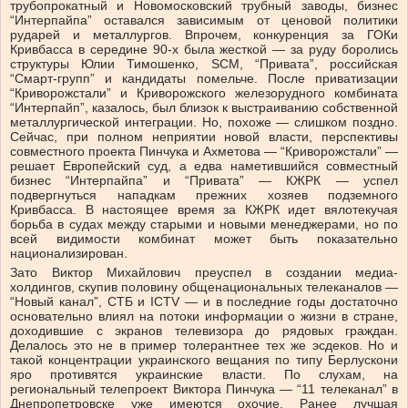
трубопрокатный и Новомосковский трубный заводы, бизнес
“Интерпайпа” оставался зависимым от ценовой политики
рударей и металлургов. Впрочем, конкуренция за ГОКи
Кривбасса в середине 90-х была жесткой — за руду боролись
структуры Юлии Тимошенко, SCM, “Привата”, российская
“Смарт-групп” и кандидаты помельче. После приватизации
“Криворожстали” и Криворожского железорудного комбината
“Интерпайп”, казалось, был близок к выстраиванию собственной
металлургической интеграции. Но, похоже — слишком поздно.
Сейчас, при полном неприятии новой власти, перспективы
совместного проекта Пинчука и Ахметова — “Криворожстали” —
решает Европейский суд, а едва наметившийся совместный
бизнес “Интерпайпа” и “Привата” — КЖРК — успел
подвергнуться нападкам прежних хозяев подземного
Кривбасса. В настоящее время за КЖРК идет вялотекучая
борьба в судах между старыми и новыми менеджерами, но по
всей видимости комбинат может быть показательно
национализирован.
Зато Виктор Михайлович преуспел в создании медиа-
холдингов, скупив половину общенациональных телеканалов —
“Новый канал”, СТБ и ICTV — и в последние годы достаточно
основательно влиял на потоки информации о жизни в стране,
доходившие с экранов телевизора до рядовых граждан.
Делалось это не в пример толерантнее тех же эсдеков. Но и
такой концентрации украинского вещания по типу Берлускони
яро противятся украинские власти. По слухам, на
региональный телепроект Виктора Пинчука — “11 телеканал” в
Днепропетровске уже имеются охочие. Ранее лучшая