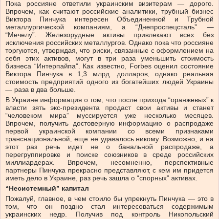
Пока россияне ответили украинским визитерам — дорого.
Впрочем, как считают российские аналитики, трубный бизнес
Виктора Пинчука интересен Объединенной и Трубной
металлургической компаниям, а “Днепроспецсталь” —
“Мечелу”. Железорудные активы привлекают всех без
исключения российских металлургов. Однако пока что россияне
торгуются, утверждая, что риски, связанные с оформлением на
себя этих активов, могут в три раза уменьшить стоимость
бизнеса “Интерпайпа”. Как известно, Forbes оценил состояние
Виктора Пинчука в 1,3 млрд. долларов, однако реальная
стоимость предприятий одного из богатейших людей Украины
— раза в два больше.
В Украине информация о том, что после прихода “оранжевых” к
власти зять экс-президента продаст свои активы и станет
“человеком мира” муссируется уже несколько месяцев.
Впрочем, получить достоверную информацию о распродаже
первой украинской компании со всеми признаками
транснациональной, еще не удавалось никому. Возможно, и на
этот раз речь идет не о банальной распродаже, а
перегруппировке и поиске союзников в среде российских
миллиардерах. Впрочем, несомненно, перспективные
партнеры Пинчука прекрасно представляют, с кем им придется
иметь дело в Украине, раз речь зашла о “спорных” активах.
“Несистемный” капитал
Пожалуй, главное, в чем стоило бы упрекнуть Пинчука — это в
том, что он поздно стал интересоваться содержимым
украинских недр. Получив под контроль Никопольский