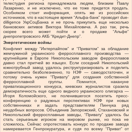
телестудия региона принадлежала людям, близким Павлу
Лазаренко, и не исключено, что ее тоже придется продать.
Особняком стоит информация, опять же из российских
источников, что в настоящее время “Альфа-банк” проводит due-
dilligence УкрСоцБанка и не прочь прикупить еще несколько
банковских активов Виктора Михайловича. А раз так, речь
скорее всего может пойти и о продаже “Альфе”
днепропетровского АКБ “Кредит-Днепр”.
Энергетические войны
Конфликт между “Интерпайпом” и “Приватом” за обладание
жемчужиной украинского ферросплавного производства —
крупнейшим в Европе Никопольским заводом ферросплавов
давно стал притчей во языцех. Если соседний Никопольский
южнотрубный завод удалось реструктуризировать и поделить
сравнительно безболезненно, то НЗФ — самодостаточен, и
потому очень нужен “Привату” для создания собственной
ферросплавной группы. Помнится, накануне
приватизационного конкурса, киевских журналистов сразила
демократичность еще одного видного украинского олигарха —
Игоря Коломойского, не поленившегося посетить пресс-
конференцию о радужных перспективах НЗФ при новых
собственниках и задать представителям Пинчука ряд
неудобных вопросов. Объединив Запорожский, Стахановский и
Никопольский ферросплавные заводы, “Привату” удалось бы
стать серьезным игроком на мировом рынке, но пока не
сложилось. Сейчас опротестовать конкурс по продаже завода
намеревается Генпрокуратура, и судя по всему “Приват” от