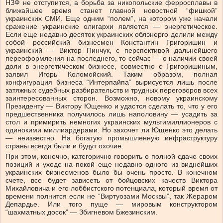
НЗФ не отступится, а борьба за никопольские ферросплавы в
ближайшее время станет главной новостной “фишкой”
украинских СМИ. Еще одним “полем”, на котором уже начали
сражение украинские олигархи является — энергетическое.
Если еще недавно десяток украинских облэнерго делили между
собой российский бизнесмен Константин Григоришин и
украинский — Виктор Пинчук, с перспективой дальнейшего
переоформления на последнего, то сейчас — о наличии своей
доли в энергетическом бизнесе, совместно с Григоришиным,
заявил Игорь Коломойский. Таким образом, полная
конфигурация бизнеса “Интерпайпа” вырисуется лишь после
затяжных судебных разбирательств и трудных переговоров всех
заинтересованных сторон. Возможно, новому украинскому
Президенту — Виктору Ющенко и удастся сделать то, что у его
предшественника получилось лишь наполовину — усадить за
стол и примирить немногих украинских мультимиллионеров с
одинокими миллиардерами. Но захочет ли Ющенко это делать
— неизвестно. На богатую промышленную инфраструктуру
страны всегда были и будут охочие.
При этом, конечно, категорично говорить о полной сдаче своих
позиций и уходе на покой еще недавно одного из виднейших
украинских бизнесменов было бы очень просто. В конечном
счете, все будет зависеть от бойцовских качеств Виктора
Михайловича и его лоббистского потенциала, который время от
времени полнится если не “Виртуозами Москвы”, так Жераром
Депардье. Или того пуще — мировым конструктором
“шахматных досок” — Збигневом Бжезинским.