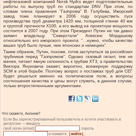
нефтегазовой компанией Norsk Hydro ведет подготовительные
работы по выпуску труб по стандартам DNV. При этом, по
словам члена правления “Газпрома” В. Голубева, Ижорский
завод тоже планирует в 2006 году осуществить пуск
производства труб диаметра 1420 мм, толщиной стенки 40 мм
и группой прочности Х100, а его вывод на проектную мощность
состоится в 2007 году. При этом Президент Путин не так давно
заявил владельцу “Северстали” Алексею Мордашову
относительно его ижорского проекта: “…нужно, чтобы качество
ваших труб было лучше, чем японских и немецких”.
Таким образом, Путин, похоже, готов заступиться за российских
трубников перед “Газпромом”. Однако газовый гигант, тем не
менее, питает явную склонность к трубам ХТЗ, а правительство
Виктора Януковича окажет, вероятно, всемерную поддержку
SCM в этой борьбе. Поэтому вопрос о поставках труб для СЕГ
будет решаться именно на политическом поле, а вопросы
соотношения качества и цены могут служить, в данном случае,
только второстепенными аргументами.
Что скажете, Аноним?
Если Вы зарегистрированный пользователь и хотите участвовать в
дискуссии — введите
свой логин (email)
, пароль
и нажмите
| войти |
.