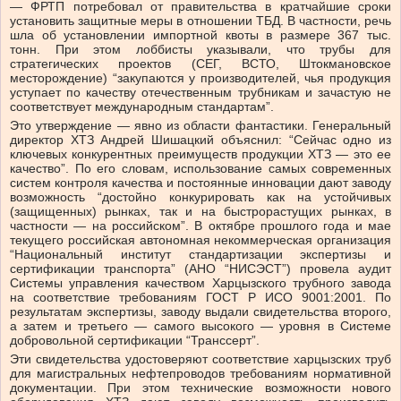
— ФРТП потребовал от правительства в кратчайшие сроки
установить защитные меры в отношении ТБД. В частности, речь
шла об установлении импортной квоты в размере 367 тыс.
тонн. При этом лоббисты указывали, что трубы для
стратегических проектов (СЕГ, ВСТО, Штокмановское
месторождение) “закупаются у производителей, чья продукция
уступает по качеству отечественным трубникам и зачастую не
соответствует международным стандартам”.
Это утверждение — явно из области фантастики. Генеральный
директор ХТЗ Андрей Шишацкий объяснил: “Сейчас одно из
ключевых конкурентных преимуществ продукции ХТЗ — это ее
качество”. По его словам, использование самых современных
систем контроля качества и постоянные инновации дают заводу
возможность “достойно конкурировать как на устойчивых
(защищенных) рынках, так и на быстрорастущих рынках, в
частности — на российском”. В октябре прошлого года и мае
текущего российская автономная некоммерческая организация
“Национальный институт стандартизации экспертизы и
сертификации транспорта” (АНО “НИСЭСТ”) провела аудит
Системы управления качеством Харцызского трубного завода
на соответствие требованиям ГОСТ Р ИСО 9001:2001. По
результатам экспертизы, заводу выдали свидетельства второго,
а затем и третьего — самого высокого — уровня в Системе
добровольной сертификации “Транссерт”.
Эти свидетельства удостоверяют соответствие харцызских труб
для магистральных нефтепроводов требованиям нормативной
документации. При этом технические возможности нового