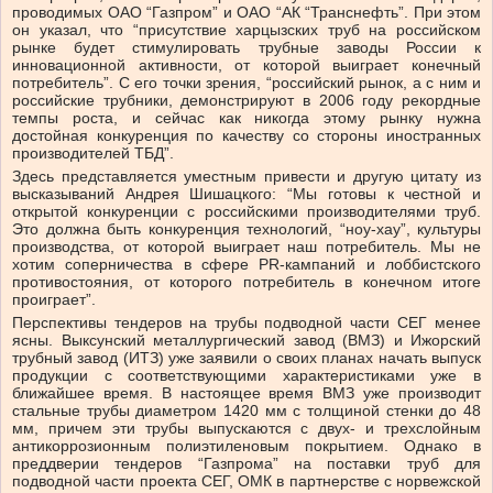
проводимых ОАО “Газпром” и ОАО “АК “Транснефть”. При этом
он указал, что “присутствие харцызских труб на российском
рынке будет стимулировать трубные заводы России к
инновационной активности, от которой выиграет конечный
потребитель”. С его точки зрения, “российский рынок, а с ним и
российские трубники, демонстрируют в 2006 году рекордные
темпы роста, и сейчас как никогда этому рынку нужна
достойная конкуренция по качеству со стороны иностранных
производителей ТБД”.
Здесь представляется уместным привести и другую цитату из
высказываний Андрея Шишацкого: “Мы готовы к честной и
открытой конкуренции с российскими производителями труб.
Это должна быть конкуренция технологий, “ноу-хау”, культуры
производства, от которой выиграет наш потребитель. Мы не
хотим соперничества в сфере PR-кампаний и лоббистского
противостояния, от которого потребитель в конечном итоге
проиграет”.
Перспективы тендеров на трубы подводной части СЕГ менее
ясны. Выксунский металлургический завод (ВМЗ) и Ижорский
трубный завод (ИТЗ) уже заявили о своих планах начать выпуск
продукции с соответствующими характеристиками уже в
ближайшее время. В настоящее время ВМЗ уже производит
стальные трубы диаметром 1420 мм с толщиной стенки до 48
мм, причем эти трубы выпускаются с двух- и трехслойным
антикоррозионным полиэтиленовым покрытием. Однако в
преддверии тендеров “Газпрома” на поставки труб для
подводной части проекта СЕГ, ОМК в партнерстве с норвежской