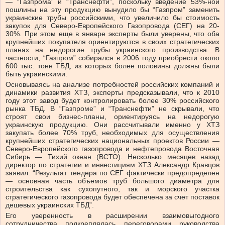
— “Газпрома” и “Транснефти”, поскольку введение 53%-ной
пошлины на эту продукцию вынудило бы “Газпром” заменить
украинские трубы российскими, что увеличило бы стоимость
закупок для Северо-Европейского Газопровода (СЕГ) на 20-
30%. При этом еще в январе эксперты были уверены, что оба
крупнейших покупателя ориентируются в своих стратегических
планах на недорогие трубы украинского производства. В
частности, “Газпром” собирался в 2006 году приобрести около
600 тыс. тонн ТБД, из которых более половины должны были
быть украинскими.
Основываясь на анализе потребностей российских компаний и
динамики развития ХТЗ, эксперты предсказывали, что к 2010
году этот завод будет контролировать более 30% российского
рынка ТБД. В “Газпроме” и “Транснефти” не скрывали, что
строят свои бизнес-планы, ориентируясь на недорогую
украинскую продукцию. Они рассчитывали именно у ХТЗ
закупать более 70% труб, необходимых для осуществления
крупнейших стратегических национальных проектов России —
Северо-Европейского газопровода и нефтепровода Восточная
Сибирь — Тихий океан (ВСТО). Несколько месяцев назад
директор по стратегии и инвестициям ХТЗ Александр Кравцов
заявил: “Результат тендера по СЕГ фактически предопределен
— основная часть объемов труб большого диаметра для
строительства как сухопутного, так и морского участка
стратегического газопровода будет обеспечена за счет поставок
дешевых украинских ТБД”.
Его уверенность в расширении взаимовыгодного
сотрудничества подкреплялась переговорами руководства