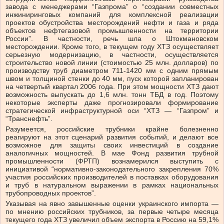
завода с менеджерами “Газпрома” о “создании совместных
инжиниринговых компаний для комплексной реализации
проектов обустройства месторождений нефти и газа и ряда
объектов нефтегазовой промышленности на территории
России”. В частности, речь шла о Штокмановском
месторождении. Кроме того, в текущем году ХТЗ осуществляет
серьезную модернизацию, в частности, осуществляется
строительство новой линии (стоимостью 25 млн. долларов) по
производству труб диаметром 711-1420 мм с одним прямым
швом и толщиной стенки до 40 мм, пуск которой запланирован
на четвертый квартал 2006 года. При этом мощности ХТЗ дают
возможность выпускать до 1,6 млн. тонн ТБД в год. Поэтому
некоторые эксперты даже прогнозировали формирование
стратегической инфраструктурной оси “ХТЗ — “Газпром” и
“Транснефть”.
Разумеется, российские трубники крайне болезненно
реагируют на этот сценарий развития событий, и делают все
возможное для защиты своих инвестиций в создание
аналогичных мощностей. В мае Фонд развития трубной
промышленности (ФРТП) вознамерился выступить с
инициативой “нормативно-законодательного закрепления 70%
участия российских производителей в поставках оборудования
и труб в натуральном выражении в рамках национальных
трубопроводных проектов”.
Указывая на явно завышенные оценки украинского импорта —
по мнению российских трубников, за первые четыре месяца
текущего года ХТЗ увеличил объем экспорта в Россию на 59,1%