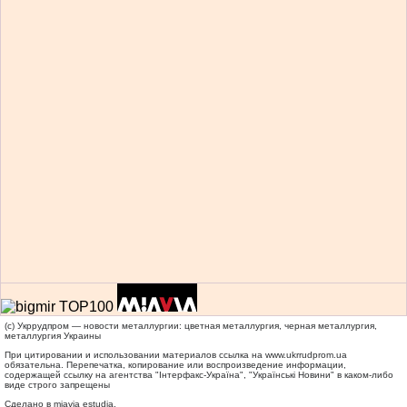
(c) Укррудпром — новости металлургии: цветная металлургия, черная металлургия,
металлургия Украины
При цитировании и использовании материалов ссылка на
www.ukrrudprom.ua
обязательна. Перепечатка, копирование или воспроизведение информации,
содержащей ссылку на агентства "Iнтерфакс-Україна", "Українськi Новини" в каком-либо
виде строго запрещены
Сделано в miavia estudia.