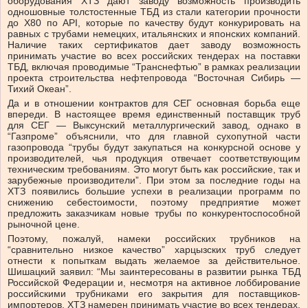
оборудования ХТЗ дают заводу возможность производить
одношовные толстостенные ТБД из стали категории прочности
до Х80 по API, которые по качеству будут конкурировать на
равных с трубами немецких, итальянских и японских компаний.
Наличие таких сертификатов дает заводу возможность
принимать участие во всех российских тендерах на поставки
ТБД, включая проводимые “Транснефтью” в рамках реализации
проекта строительства нефтепровода “Восточная Сибирь —
Тихий Океан”.
Да и в отношении контрактов для СЕГ основная борьба еще
впереди. В настоящее время единственный поставщик труб
для СЕГ — Выксунский металлургический завод, однако в
“Газпроме” объяснили, что для главной сухопутной части
газопровода “трубы будут закупаться на конкурсной основе у
производителей, чья продукция отвечает соответствующим
техническим требованиям. Это могут быть как российские, так и
зарубежные производители”. При этом за последние годы на
ХТЗ появились большие успехи в реализации программ по
снижению себестоимости, поэтому предприятие может
предложить заказчикам новые трубы по конкурентоспособной
рыночной цене.
Поэтому, пожалуй, намеки российских трубников на
“сравнительно низкое качество” харцызских труб следует
отнести к попыткам выдать желаемое за действительное.
Шишацкий заявил: “Мы заинтересованы в развитии рынка ТБД
Российской Федерации и, несмотря на активное лоббирование
российскими трубниками его закрытия для поставщиков-
импортеров, ХТЗ намерен принимать участие во всех тендерах,