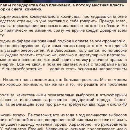
лавы государства был плановым, а потому местная власть
рки снега, конечно.
формированию коммунального хозяйства, проглядывался вполне
дством страны, но уже заставил о себе говорить. Прежде всего,
ечал за прохождение основных финансовых потоков в области. Но
 практически не изменил, сразу же вручив кредит доверия всем
ту.
бходим дифференцированный подход к оплате за электроэнергию.
ое перевооружение. Да и сама логика говорит о том, что единый
луатация энергосетей. А в Запорожье, получается, по поговорке
ынуждена платить столько же, сколько и нерегулярные партнеры.
мпортного инвестора, который верит в логику рыночных правил и
ергии. Все же своя, и пока ее хватает. А вот с тарифами на газ
но. А энергосбережение — должно стать основным направлением
ла. Не может наша экономика, это большая роскошь. Мы не можем
его хорошо понимали, так же как и то, что решать эти проблемы
нтроля за качественными показателями выбросов в атмосферный
основных источников загрязнения предприятий города. Проект
й. На реализацию всей программы требуется два года и около 40
ский воздух. Ее тревожит, что из года в год количество выбросов
ению областной власти, внедрение этой системы позволит снизить
о внушает надежду жителям города. Характерно, что руководитель
НУ губернатор Евгений Червоненко активно поддерживает идею