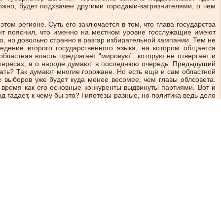
ожно, будет подхвачен другими городами-загрязнителями, о чем
ом регионе. Суть его заключается в том, что глава государства
нт пояснил, что именно на местном уровне госслужащие имеют
во, но довольно странно в разгар избирательной кампании. Тем не
едение второго государственного языка, на котором общается
областная власть предлагает “мировую”, которую не отвергает и
интересах, а о народе думают в последнюю очередь. Предыдущий
ать? Так думают многие горожане. Но есть еще и сам областной
е выборов уже будет куда менее весомее, чем главы облсовета.
 время как его основные конкуренты выдвинуты партиями. Вот и
д гадает, к чему бы это? Гипотезы разные, но политика ведь дело