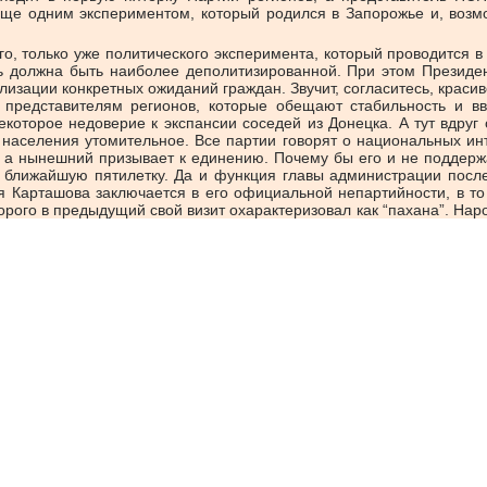
т еще одним экспериментом, который родился в Запорожье и, возм
 только уже политического эксперимента, который проводится в эт
ь должна быть наиболее деполитизированной. При этом Президе
лизации конкретных ожиданий граждан. Звучит, согласитесь, краси
представителям регионов, которые обещают стабильность и вв
екоторое недоверие к экспансии соседей из Донецка. А тут вдруг 
я населения утомительное. Все партии говорят о национальных 
, а нынешний призывает к единению. Почему бы его и не поддерж
 в ближайшую пятилетку. Да и функция главы администрации посл
 Карташова заключается в его официальной непартийности, в то
рого в предыдущий свой визит охарактеризовал как “пахана”. Наро
цам.
ии — введите
и нажмите
| войти |
.