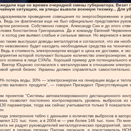
жидали еще со времен очередной смены губернатора. Визит г
айную ситуацию, на улицы вывели военную технику... Для убо
 подразумевали проведение совещания по энергосбережению и ре
а. Ведь он фактически еще не был официально представлен руково
ртии регионов. Собственно говоря, Александр Син и до этого отв
век Константина Григоришина. Да и команду Евгений Червоненко
 и холод уже выявил слабые и сильные звенья. Но вернемся к визи
нко также выслушал доводы металлургов и согласился, что им нео
о невозможно будет находить необходимые средства на техническ
дь в стоимость электроэнергии входит и цена ее доставки, и эксп
дприятия которой получают большое количество электроэнергии, в
ового хозяина в лице СУАЛа. Хороший пример для потенциального и
 Виктор Ющенко согласился с металлургами в отношении электроэн
 новой ценой бизнес Украины должен справляться самостоятель
40% потерь воды, 30% — электроэнергии на генерации воды и теп
дство валового продукта”, — говорил Президент. Присутствующие 
ным проектом “Системы автоматизированного дистанционного ко
тема позволит постоянно контролировать уровень выбросов из 
0 параметрам, тогда как сейчас учитывается только 9 показателе
ен.
рода электронное табло с данными о количестве выбросов в запорож
авлял 121 тыс. тонн, а в 2004-м — уже более 146 тыс. тонн. По мн
екта не радует руководителей металлургических предприятий, зат
входит в первую пятерку Партии регионов, а представитель НС