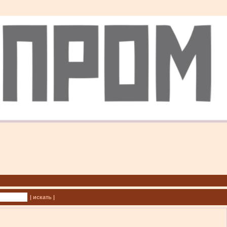
| искать |