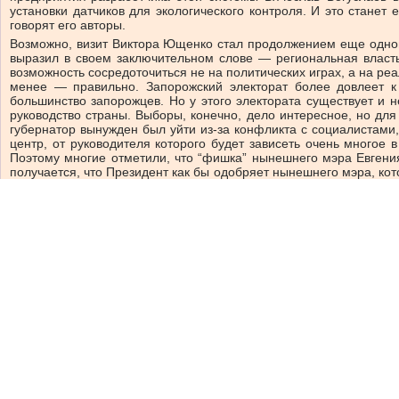
установки датчиков для экологического контроля. И это стане
говорят его авторы.
Возможно, визит Виктора Ющенко стал продолжением еще одного,
выразил в своем заключительном слове — региональная власт
возможность сосредоточиться не на политических играх, а на реа
менее — правильно. Запорожский электорат более довлеет к 
большинство запорожцев. Но у этого электората существует и н
руководство страны. Выборы, конечно, дело интересное, но дл
губернатор вынужден был уйти из-за конфликта с социалистами
центр, от руководителя которого будет зависеть очень многое
Поэтому многие отметили, что “фишка” нынешнего мэра Евгения
получается, что Президент как бы одобряет нынешнего мэра, кото
тонкое. Лишь бы не выливались ее последствия в ущерб запорож
Что скажете, Аноним?
Если Вы зарегистрированный пользователь и хотите участвовать в дискусс
свой логин (email)
, пароль
Если Вы еще не зарегистрировались, зайдите на
страницу регистрации
.