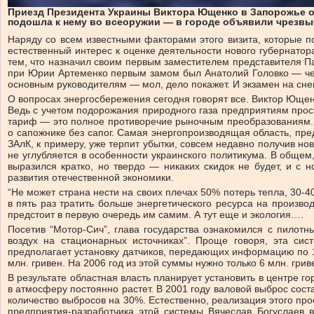
Приезд Президента Украины Виктора Ющенко в Запорожье о
подошла к нему во всеоружии — в городе объявили чрезвыч
Наряду со всем известными факторами этого визита, которые
естественный интерес к оценке деятельности нового губернатор
тем, что назначил своим первым заместителем представителя Па
при Юрии Артеменко первым замом был Анатолий Головко — чело
основным руководителям — мол, дело покажет. И экзамен на снег
О вопросах энергосбережения сегодня говорят все. Виктор Юще
Ведь с учетом подорожания природного газа предприятиям прост
тариф — это полное противоречие рыночным преобразованиям. Ве
о сапожнике без сапог. Самая энергопроизводящая область, пре
ЗАлК, к примеру, уже терпит убытки, совсем недавно получив н
не углубляется в особенности украинского политикума. В общем,
выразился кратко, но твердо — никаких скидок не будет, и с
развития отечественной экономики.
“Не может страна нести на своих плечах 50% потерь тепла, 30-
в пять раз тратить больше энергетического ресурса на произво
предстоит в первую очередь им самим. А тут еще и экология….
Посетив “Мотор-Сич”, глава государства ознакомился с пилот
воздух на стационарных источниках”. Проще говоря, эта сис
предполагает установку датчиков, передающих информацию по 13
млн. гривен. На 2006 год из этой суммы нужно только 6 млн. грив
В результате областная власть планирует установить в центре го
в атмосферу постоянно растет. В 2001 году валовой выброс сост
количество выбросов на 30%. Естественно, реализация этого про
предприятия-разработчика этой системы Вячеслав Богуслаев 