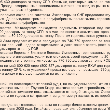
5-430 долларов за тонну CFR. Опять же, некоторые компании гот
. Правда, американские специалисты считают, что спад на рынк
нуться на прежний уровень.
лоломом сохранили заготовки. Экспортеры из СНГ предлагают эту
еля. До последнего времени полуфабрикаты пользовались спросом
ли закупки полуфабрикатов.
жается. Металлургам приходится поднимать котировки под в
0 долларам за тонну CFR, а в мае, по оценкам аналитиков, превы
але на 50-100 долларов за тонну. При этом горячекатаные рулоны 
ой Азии предлагают свою продукцию по 740-770 долларов за тон
е на прошлой неделе затормозился и даже пошел вспять (хотя в
 долларов за тонну FOB.
в странах Европы и Ближнего Востока. Импортные горячекатаные р
 этого интервала, увеличили стоимость своей продукции на 20-
 поднимет внутренние котировки до 770-780 долларов за тонну FOB
тира на май 600-620 евро (800-827 долларов) за тонну EXW для го
 тоннну CFR, хотя украинский прокат все еще не превышает 730 д
им ценам и все еще надеются на их понижение.
упнейших поставщиков железной руды, но вынуждены соглашаться 
манская компания Thyssen Krupp, ставшая первым европейским пр
лелитейные компании пока отказываются от подобных сделок. Осно
лям по годовым контрактам и вряд ли смогут заставить их перейт
 предлагают спотовые поставки по гораздо более высоким ценам. 
орду июня 2008 года. Китайские представители обвиняют во всем “