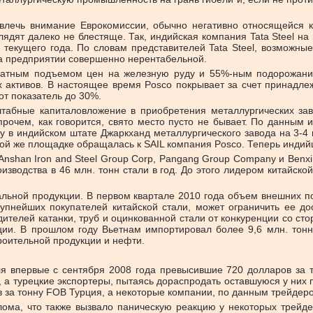
ривлечь внимание Еврокомиссии, обычно негативно относящейся 
ядят далеко не блестяще. Так, индийская компания Tata Steel н
е текущего года. По словам представителей Tata Steel, возможные
а предприятии совершенно нерентабельной.
кратным подъемом цен на железную руду и 55%-ным подорожани
х активов. В настоящее время Posco покрывает за счет принадл
от показатель до 30%.
абные капиталовложение в приобретения металлургических зав
рочем, как говорится, свято место пусто не бывает. По данным 
у в индийском штате Джаркханд металлургического завода на 3-4 м
ой же площадке обращалась к SAIL компания Posco. Теперь индий
shan Iron and Steel Group Corp, Pangang Group Company и Benxi I
зводства в 46 млн. тонн стали в год. До этого лидером китайской 
ьной продукции. В первом квартале 2010 года объем внешних пост
рупнейших покупателей китайской стали, может ограничить ее до
ителей катанки, труб и оцинкованной стали от конкуренции со ст
ции. В прошлом году Вьетнам импортировал более 9,6 млн. тонн
роительной продукции и нефти.
я впервые с сентября 2008 года превысившие 720 долларов за т
, а турецкие экспортеры, пытаясь дораспродать оставшуюся у них 
 за тонну FOB Турция, а некоторые компании, по данным трейдеров
ома, что также вызвало паническую реакцию у некоторых трейдер