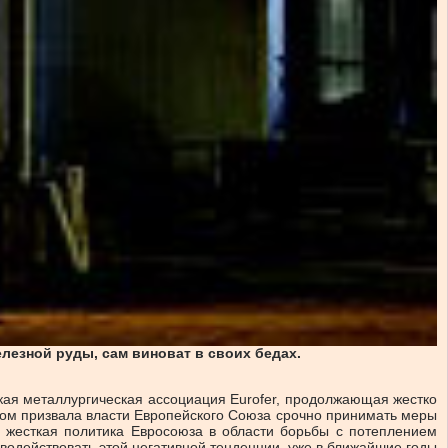
езной руды, сам виноват в своих бедах.
кая металлургическая ассоциация Eurofer, продолжающая жестко
ром призвала власти Европейского Союза срочно принимать меры
е жесткая политика Евросоюза в области борьбы с потеплением
водействовать этой негативной тенденции, уже в ближайшие годы