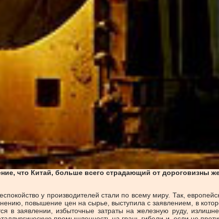
ие, что Китай, больше всего страдающий от дороговизны жел
спокойство у производителей стали по всему миру. Так, европейс
мнению, повышение цен на сырье, выступила с заявлением, в кото
тся в заявлении, избыточные затраты на железную руду, излишн
таллургическую промышленность на грань гибели и, если не проти