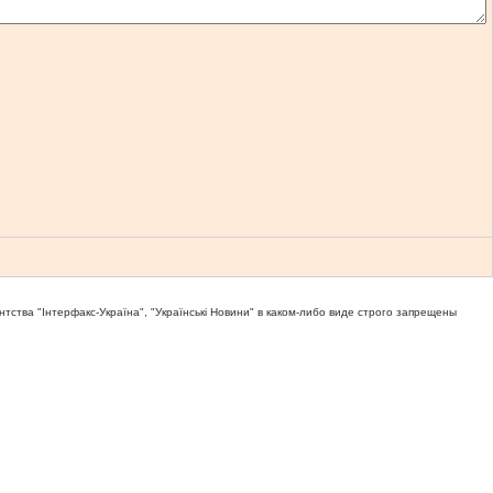
тва "Iнтерфакс-Україна", "Українськi Новини" в каком-либо виде строго запрещены