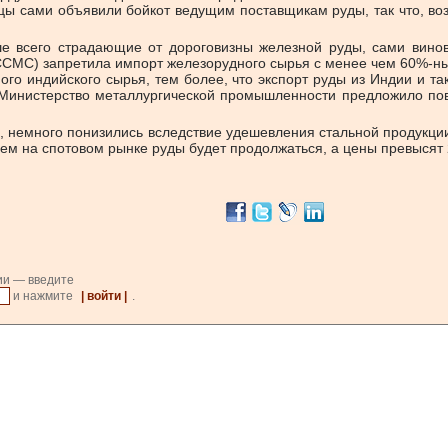
йцы сами объявили бойкот ведущим поставщикам руды, так что, в
ше всего страдающие от дороговизны железной руды, сами винов
 (CCCMC) запретила импорт железорудного сырья с менее чем 60%-
ого индийского сырья, тем более, что экспорт руды из Индии и 
 Министерство металлургической промышленности предложило пов
, немного понизились вследствие удешевления стальной продукции 
ем на спотовом рынке руды будет продолжаться, а цены превысят 2
ии — введите
и нажмите
| войти |
.