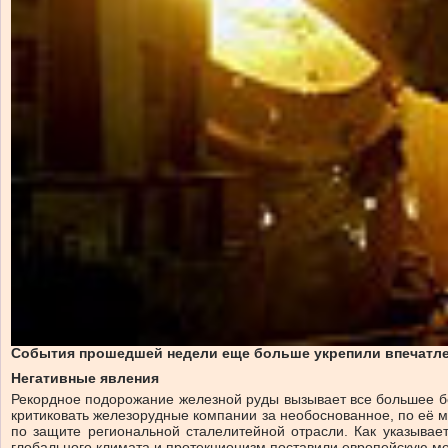
События прошедшей недели еще больше укрепили впечатлен
Негативные явления
Рекордное подорожание железной руды вызывает все большее бе
критиковать железорудные компании за необоснованное, по её 
по защите региональной сталелитейной отрасли. Как указывае
глобального климата и протекционизм поставили европейскую ме