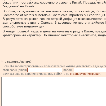
сократили поставки железорудного сырья в Китай. Правда, кита
“надавить” на Китай.
Вообще, складывается четкое впечатление, что китайцы, боль
Commerce of Metals Minerals & Chemicals Importers & Exporter
В результате на рынке возник острый дефицит высококачественн
деятельностью в штате Орисса. В довершении всего индийское
способствует подъему цен.
В конце прошлой недели цены на железную руду в Китае, правда
краткосрочный характер. По мнению некоторых аналитиков, подъ
Что скажете, Аноним?
Если Вы зарегистрированный пользователь и хотите участвовать в дискусс
свой логин (email)
, пароль
Если Вы еще не зарегистрировались, зайдите на
страницу регистрации
.