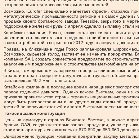
в отрасли начнется массовое закрытие мощностей.
Возможно, Eurofer специально нагнетает страсти, стараясь п
металлургической промышленности региона и в самом деле выгл
продаже своего британского завода Teesside, закрытого в март
подорожание железной руды с апреля сделало выплавку стали н
Корейская компания Posco, также столкнувшаяся с почти дву
инвестировать значительные средства в приобретение сырьевы
своих потребностей в сырье, но к 2012 году планирует довести эт
Правда, на ближайшие годы Posco запланировала широкомасшт
Возможно, сырьевой голод заставит ее изменить приоритеты. Вп
компании SAIL создать совместное предприятие по строительств
аналогичным предложением о строительстве меткомбината на эт
В Китае, тем временем, завершился процесс слияния компаний An
стране и вторая в мире металлургическая группа с объемом прои
выплавившая 40,2 млн. тонн стали.
Китайские компании в последнее время наращивают экспорт стал
период годичной давности. Однако вскоре Вьетнам, один из к
призвала правительство страны оградить национальных производ
могут быть распространены и на другие виды стальной продук
третьей по величине статьей импорта Вьетнама после машиност
Покосившаяся конструкция
Цены на арматуру в странах Ближнего Востока, в начале апрел
Аравии, ОАЭ, создав некоторые запасы продукции, ушли с рынка
стоимость арматуры сократилась от 670-690 до 650-660 долларов
Одновременно турецкие компании прекратили закупку металлол