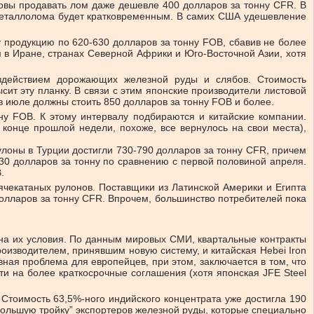
овы продавать лом даже дешевле 400 долларов за тонну CFR. В
е металлолома будет кратковременным. В самих США удешевление
 продукцию по 620-630 долларов за тонну FOB, сбавив не более
 в Иране, странах Северной Африки и Юго-Восточной Азии, хотя
оздействием дорожающих железной руды и слябов. Стоимость
сит эту планку. В связи с этим японские производители листовой
в июле должны стоить 850 долларов за тонну FOB и более.
ну FOB. К этому интервалу подбираются и китайские компании.
 конце прошлой недели, похоже, все вернулось на свои места),
улоны в Турции достигли 730-790 долларов за тонну CFR, причем
30 долларов за тонну по сравнению с первой половиной апреля.
.
рячекатаных рулонов. Поставщики из Латинской Америки и Египта
олларов за тонну CFR. Впрочем, большинство потребителей пока
на их условия. По данным мировых СМИ, квартальные контракты
оизводителем, принявшим новую систему, и китайская Hebei Iron
вная проблема для европейцев, при этом, заключается в том, что
и на более краткосрочные соглашения (хотя японская JFE Steel
Стоимость 63,5%-ного индийского концентрата уже достигла 190
большую тройку” экспортеров железной руды, которые специально