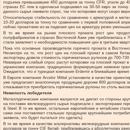
подъема превышавшие 450 долларов за тонну CFR, упали до 40
странах ЕС лом в одночасье подешевел на 30-50 евро за тонну
данного сырья оживило спрос, так что котировки могут скоро вер
Относительную стабильность по сравнению с арматурой и метал
10-20 долларов за тонну по сравнению с первой половиной апр
сейчас прокатчики из-за падения цен на арматуру резко уменьши
В то же время на рынке плоского проката рост цен продол
полуфабрикатов в странах Восточной Азии уже приблизилась к 70
стали заявляют о необходимости повышения цен в третьем кварт
Пока что основные производители горячего проката в Восточн
Несмотря на то, что рост цен на плоский прокат в самом Кита
экспортеры довели стоимость горячекатаных рулонов до 700-730
Невзирая на слабый спрос растут котировки на плоский прокат 
украинские компании, традиционно формирующие нижнюю границу
Ожидается, что и турецкая компания Erdemir в ближайшее время
В Европе компания Arcelor Mittal установила в качестве ориен
уже предлагают аналогичную продукцию дороже 800 долларов за
отказываются приобретать горячекатаные рулоны по столь высок
Немилость победителя
Металлургические компании жалуются на диктат со стороны кр
на поставки железорудного сырья подписали с экспортерами гер
& Steel. В то же время, остальные европейские и китайские ста
сами они поставляют стальную продукцию крупнейшим потребите
заявила, что будет пытаться это сделать).
В то же время в качестве альтернативы железорудные компании
долларов за тонну CIF Китай, приблизившись к абсолютному рек