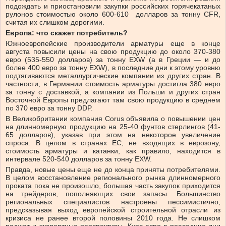
подождать и приостановили закупки российских горячекатаных
рулонов стоимостью около 600-610 долларов за тонну CFR,
считая их слишком дорогими.
Европа: что скажет потребитель?
Южноевропейские производители арматуры еще в конце
августа повысили цены на свою продукцию до около 370-380
евро (535-550 долларов) за тонну EXW (а в Греции — и до
более 400 евро за тонну EXW), в последние дни к этому уровню
подтягиваются металлургические компании из других стран. В
частности, в Германии стоимость арматуры достигла 380 евро
за тонну с доставкой, а компании из Польши и других стран
Восточной Европы предлагают там свою продукцию в среднем
по 370 евро за тонну DDP.
В Великобритании компания Corus объявила о повышении цен
на длинномерную продукцию на 25-40 фунтов стерлингов (41-
65 долларов), указав при этом на некоторое увеличение
спроса. В целом в странах ЕС, не входящих в еврозону,
стоимость арматуры и катанки, как правило, находится в
интервале 520-540 долларов за тонну EXW.
Правда, новые цены еще не до конца приняты потребителями.
В целом восстановление регионального рынка длинномерного
проката пока не произошло, большая часть закупок приходится
на трейдеров, пополняющих свои запасы. Большинство
региональных специалистов настроены пессимистично,
предсказывая выход европейской строительной отрасли из
кризиса не ранее второй половины 2010 года. Не слишком
радуют и экспортные перспективы. Курс евро в последние дни