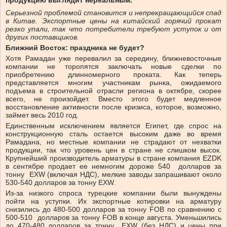
Серьезной проблемой становится и непрекращающийся спад
в Китае. Экспортные цены на китайский горячий прокат
резко упали, так что потребители требуют уступок и от
других поставщиков.
Ближний Восток: праздника не будет?
Хотя Рамадан уже перевалил за середину, ближневосточные
компании не торопятся заключать новые сделки по
приобретению длинномерного проката. Как теперь
представляется многим участникам рынка, ожидаемого
подъема в строительной отрасли региона в октябре, скорее
всего, не произойдет. Вместо этого будет медленное
восстановление активности после кризиса, которое, возможно,
займет весь 2010 год.
Единственным исключением является Египет, где спрос на
конструкционную сталь остается высоким даже во время
Рамадана, но местные компании не страдают от нехватки
продукции, так что уровень цен в стране не слишком высок.
Крупнейший производитель арматуры в стране компания EZDK
в сентябре продает ее немногим дороже 540 долларов за
тонну EXW (включая НДС), мелкие заводы запрашивают около
530-540 долларов за тонну EXW.
Из-за низкого спроса турецкие компании были вынуждены
пойти на уступки. Их экспортные котировки на арматуру
снизились до 480-500 долларов за тонну FOB по сравнению с
500-510 долларов за тонну FOB в конце августа. Уменьшились
до 470-480 долларов за тонну EXW (без НДС) и цены при