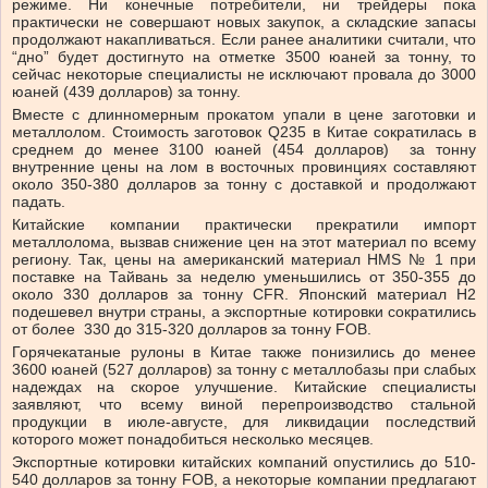
режиме. Ни конечные потребители, ни трейдеры пока
практически не совершают новых закупок, а складские запасы
продолжают накапливаться. Если ранее аналитики считали, что
“дно” будет достигнуто на отметке 3500 юаней за тонну, то
сейчас некоторые специалисты не исключают провала до 3000
юаней (439 долларов) за тонну.
Вместе с длинномерным прокатом упали в цене заготовки и
металлолом. Стоимость заготовок Q235 в Китае сократилась в
среднем до менее 3100 юаней (454 долларов) за тонну
внутренние цены на лом в восточных провинциях составляют
около 350-380 долларов за тонну с доставкой и продолжают
падать.
Китайские компании практически прекратили импорт
металлолома, вызвав снижение цен на этот материал по всему
региону. Так, цены на американский материал HMS № 1 при
поставке на Тайвань за неделю уменьшились от 350-355 до
около 330 долларов за тонну CFR. Японский материал Н2
подешевел внутри страны, а экспортные котировки сократились
от более 330 до 315-320 долларов за тонну FOB.
Горячекатаные рулоны в Китае также понизились до менее
3600 юаней (527 долларов) за тонну с металлобазы при слабых
надеждах на скорое улучшение. Китайские специалисты
заявляют, что всему виной перепроизводство стальной
продукции в июле-августе, для ликвидации последствий
которого может понадобиться несколько месяцев.
Экспортные котировки китайских компаний опустились до 510-
540 долларов за тонну FOB, а некоторые компании предлагают