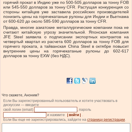
горячий прокат в Индию уже по 500-505 долларов за тонну FOB
или 545-550 долларов за тонну CFR. Растущая конкуренция со
стороны китайцев уже заставила российских производителей
понизить цены на горячекатаные рулоны для Индии и Вьетнама
от 600-620 до около 585-590 долларов за тонну CFR.
Правда, многие азиатские металлургические компании пока не
считают китайскую угрозу значительной. Японская компания
JFE Steel заявила о подписании экспортных контрактов на
четвертый квартал из расчета 600 долларов за тонну FOB для
горячего проката, а тайванская China Steel в октябре повысит
внутренние цены на горячекатаные рулоны до 602-617
долларов за тонну EXW (без НДС).
Что скажете, Аноним?
Если Вы зарегистрированный пользователь и хотите участвовать в
дискуссии — введите
свой логин (email)
, пароль
и нажмите
| войти |
.
Если Вы еще не зарегистрировались, зайдите на
страницу регистрации
.