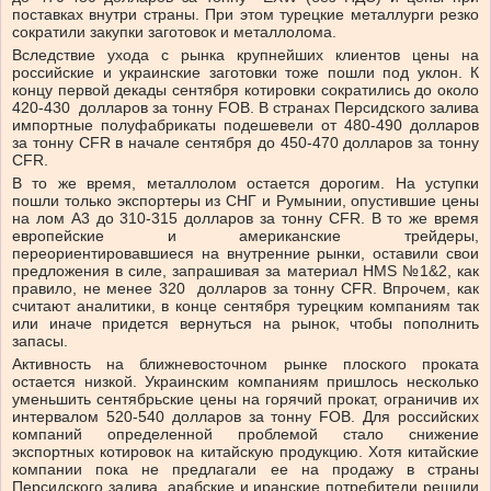
поставках внутри страны. При этом турецкие металлурги резко
сократили закупки заготовок и металлолома.
Вследствие ухода с рынка крупнейших клиентов цены на
российские и украинские заготовки тоже пошли под уклон. К
концу первой декады сентября котировки сократились до около
420-430 долларов за тонну FOB. В странах Персидского залива
импортные полуфабрикаты подешевели от 480-490 долларов
за тонну CFR в начале сентября до 450-470 долларов за тонну
CFR.
В то же время, металлолом остается дорогим. На уступки
пошли только экспортеры из СНГ и Румынии, опустившие цены
на лом А3 до 310-315 долларов за тонну CFR. В то же время
европейские и американские трейдеры,
переориентировавшиеся на внутренние рынки, оставили свои
предложения в силе, запрашивая за материал HMS №1&2, как
правило, не менее 320 долларов за тонну CFR. Впрочем, как
считают аналитики, в конце сентября турецким компаниям так
или иначе придется вернуться на рынок, чтобы пополнить
запасы.
Активность на ближневосточном рынке плоского проката
остается низкой. Украинским компаниям пришлось несколько
уменьшить сентябрьские цены на горячий прокат, ограничив их
интервалом 520-540 долларов за тонну FOB. Для российских
компаний определенной проблемой стало снижение
экспортных котировок на китайскую продукцию. Хотя китайские
компании пока не предлагали ее на продажу в страны
Персидского залива, арабские и иранские потребители решили