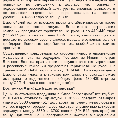
повысился по отношению к доллару, что привело к
подорожанию европейской арматуры на внешнем рынке, хотя
ее котировки, выраженные в евро, остались на прежнем
уровне — 370-380 евро за тонну FOB.
Европейский рынок плоского проката стабилизировался после
повышения в конце августа. Большинство европейских
компаний предлагают горячекатаные рулоны по 410-440 евро
(593-637 долларов) за тонну EXW. Наблюдатели сообщают о
достаточно высоком уровне спроса, правда, в основном за счет
трейдеров. Конечные потребители пока особой активности не
проявляют.
Существенной конкуренции со стороны импорта европейские
металлурги пока не ощущают. Поставок из Индии и стран
Ближнего Востока практически не осуществляются, украинские
и российские компании предлагают горячекатаные рулоны в
среднем по 400-420 евро за тонну CFR/DAF. В последние дни в
Европе отметились и китайские компании, но выставляемые
ими цены не выделяются на общем фоне: 420-430 евро за
тонну CFR Италия с поставкой в декабре.
Восточная Азия: где будет остановка?
Цены на стальную продукцию в Китае “проседают” все глубже.
В Шанхае стоимость арматуры HRB335 средних размеров
упала до 3500 юаней (514 долларов) за тонну с металлобазы и
менее, в других городах на востоке страны рыночные котировки
варьируют между 3580 и 3700 юаней (524-542 долларов) за
тонну. При этом, цены продолжают снижаться в ежедневном