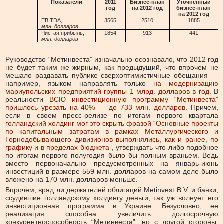
Показател
и
2011
Бизнес-план
Уточненный
год
на 2012 год
бизнес-план
на 2012 год
EBITDA,
3565
2510
1885
млн. долларов
Чистая прибыль,
1854
913
441
млн. долларов
Руководство “Метинвеста” изначально осознавало, что 2012 год
не будет таким же жирным, как предыдущий, что впрочем не
мешало раздавать публике сверхоптимистичные обещания —
например, языком направлять только
на модернизацию
мариупольских предприятий группы 1 млрд. долларов в год
. В
реальности
ВСЮ инвестиционную программу “Метинвеста”
пришлось урезать на 40% — до 733 млн. долларов
. Причем,
если в своем пресс-релизе по итогам первого квартала
голландский холдинг мог это скрыть фразой “Основные проекты
по капитальным затратам в рамках Металлургического и
Горнодобывающего дивизионов выполнялись, как и ранее, по
графику и в пределах бюджета”
, утверждать что-либо подобное
по итогам первого полугодия было бы полным враньем. Ведь
вместо первоначально предусмотренных на январь-июнь
инвестиций в размере 559 млн. долларов на самом деле было
вложено на 170 млн. долларов меньше.
Впрочем, вряд ли держателей облигаций Metinvest B.V. и банки,
ссудившие голландскому холдингу деньги, так уж волнует его
инвестиционная программа в Украине. Безусловно, ее
реализация способна увеличить долгосрочную
конкурентноспособность “Метинвеста”, но с другой стороны,