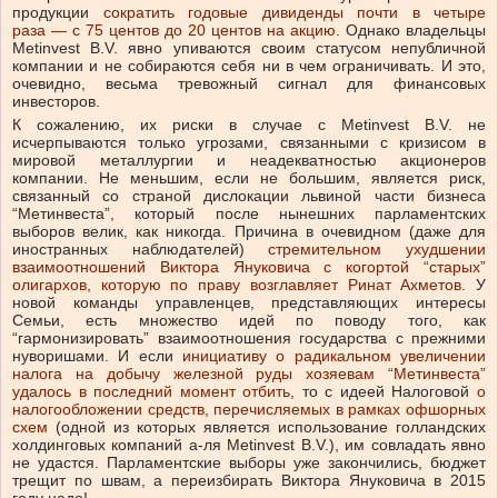
продукции
сократить годовые дивиденды почти в четыре
раза — с 75 центов до 20 центов на акцию
. Однако владельцы
Metinvest B.V. явно упиваются своим статусом непубличной
компании и не собираются себя ни в чем ограничивать. И это,
очевидно, весьма тревожный сигнал для финансовых
инвесторов.
К сожалению, их риски в случае с Metinvest B.V. не
исчерпываются только угрозами, связанными с кризисом в
мировой металлургии и неадекватностью акционеров
компании. Не меньшим, если не большим, является риск,
связанный со страной дислокации львиной части бизнеса
“Метинвеста”, который после нынешних парламентских
выборов велик, как никогда. Причина в очевидном (даже для
иностранных наблюдателей)
стремительном ухудшении
взаимоотношений Виктора Януковича с когортой “старых”
олигархов, которую по праву возглавляет Ринат Ахметов
. У
новой команды управленцев, представляющих интересы
Семьи, есть множество идей по поводу того, как
“гармонизировать” взаимоотношения государства с прежними
нуворишами. И если
инициативу о радикальном увеличении
налога на добычу железной руды хозяевам “Метинвеста”
удалось в последний момент отбить
, то с идеей Налоговой
о
налогообложении средств, перечисляемых в рамках офшорных
схем
(одной из которых является использование голландских
холдинговых компаний а-ля Metinvest B.V.), им совладать явно
не удастся. Парламентские выборы уже закончились, бюджет
трещит по швам, а переизбирать Виктора Януковича в 2015
году надо!