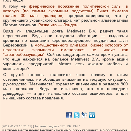
К тому же
феерическое поражение политической силы, в
которую (по самым скромным подсчетам) Ринат Ахметов
вкачал 30 млн. долларов
, продемонстрировало, что у
крупнейшего украинского олигарха нет реальной альтернативы
Партии регионов.
Разве что — Лондон
…
Вряд ли владельцев долга Metinvest B.V. радует такая
перспектива. Ведь они покупали облигации — выдавали
кредиты не компании фрондерствующего неудачника а-ля
Березовский, а
могущественного олигарха, бизнес которого от
недостатка скромности именовался не иначе как
“странообразующим”
. Сейчас кредиторам самое время узнать,
что еще находится на балансе Metinvest B.V., кроме акций
украинских предприятий. Может, есть какая-то мебель и
компьютеры?
С другой стороны, становится ясно, почему с таким
остервенением, не обращая внимания на текущую ситуацию,
руководство “Метинвеста” охраняет дивиденды в размере 800
млн. долларов. Ведь не исключено, что это последние
дивиденды — и для нынешнего состава акционеров, и для
нынешнего состава правления.
[2012-11-03 13:21:42] [ Аноним с адреса 178.137.134.* ]
На твоем месте нужно беспокоиться не о чужих карманах, а о собственной