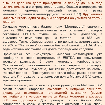
львиная доля его долга приходится на период до 2015 года
включительно
, и его кредиторов гораздо больше интересует, как
компания переживет нынешний кризис на рынке
металлопродукции и железорудного сырья (ЖРС).
Крупнейшие
мировые игроки один за другим рапортуют об убытках за третий
квартал
.
Согласно уточненному бизнес-плану “Метинвеста”, снижение
цен на ЖРС при неизменности всех остальных факторов
сокращает EBITDA группы на 205 млн. долларов, а
аналогичное изменение цен на металл — на 856 млн.
долларов. Таким образом, достаточно ценам на металл рухнуть
на 20% и “Метинвест” останется без этой самой EBITDA. А это
ведь источник обслуживания долга голландского холдинга…
Практически все “мейджоры” мировой металлургии уже
сообщили о своей отрицательной EBITDA по результатам
третьего квартала. В этом контексте конференц-колл
“Метинвеста”, посвященный итогам первого полугодия,
выглядит слегка неуместно, так как не дает ответа на самый
главный вопрос — “Как группа пережила обвал рынка в третьем
квартале?” и рождает у владельцев долга Metinvest B.V. самые
мрачные прогнозы.
Симптоматично, что в этой ситуации руководство Metinvest B.V.
всеми силами старается
сохранить в неприкосновенности
дивиденды акционерам голландской компании (самым
крупнейшим из которых является Ринат Ахметов) в размере
800 млн. долларов
. Для примера: та же Arcelor Mittal
собирается в связи с жесткой конъюнктурой рынка своей