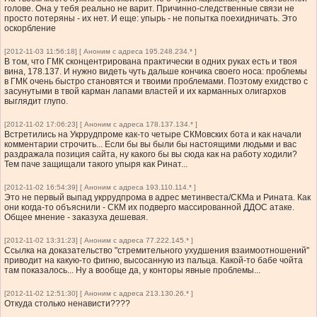
голове. Она у тебя реально не варит. Причинно-следственные связи не
просто потеряны - их нет. И еще: упырь - не попытка поехидничать. Это
оскорбление
[2012-11-03 11:56:18] [ Аноним с адреса 195.248.234.* ]
В том, что ГМК сконцентрирована практически в одних руках есть и твоя
вина, 178.137. И нужно видеть чуть дальше кончика своего носа: проблемы
в ГМК очень быстро становятся и твоими проблемами. Поэтому ехидство с
засунутыми в твой карман лапами властей и их карманных олигархов
выглядит глупо.
[2012-11-02 17:06:23] [ Аноним с адреса 178.137.134.* ]
Встретились на Укррудпроме как-то четыре СКМовских бота и как начали
комментарии строчить... Если бы вы были бы настоящими людьми и вас
раздражала позиция сайта, ну какого бы вы сюда как на работу ходили?
Тем паче защищали такого упыря как Ринат...
[2012-11-02 16:54:39] [ Аноним с адреса 193.110.114.* ]
Это не первый выпад укррудпрома в адрес метинвеста/СКМа и Рината. Как
они когда-то объяснили - СКМ их подверго массированной ДДОС атаке.
Общее мнение - заказуха дешевая.
[2012-11-02 13:31:23] [ Аноним с адреса 77.222.145.* ]
Ссылка на доказательство "стремительного ухудшения взаимоотношений"
приводит на какую-то фигню, высосанную из пальца. Какой-то бабе чойта
там показалось... Ну а вообще да, у конторы явные проблемы...
[2012-11-02 12:51:30] [ Аноним с адреса 213.130.26.* ]
Откуда столько ненависти????