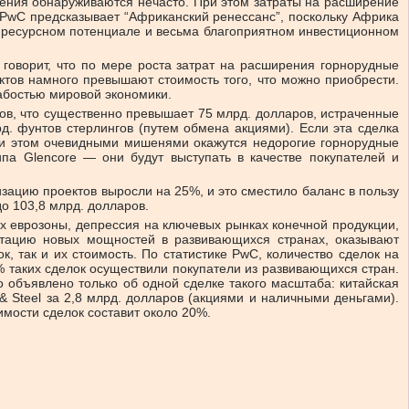
ждения обнаруживаются нечасто. При этом затраты на расширение
 PwC предсказывает “Африканский ренессанс”, поскольку Африка
м ресурсном потенциале и весьма благоприятном инвестиционном
говорит, что по мере роста затрат на расширения горнорудные
ктов намного превышают стоимость того, что можно приобрести.
лабостью мировой экономики.
ов, что существенно превышает 75 млрд. долларов, истраченные
д. фунтов стерлингов (путем обмена акциями). Если эта сделка
 При этом очевидными мишенями окажутся недорогие горнорудные
па Glencore — они будут выступать в качестве покупателей и
лизацию проектов выросли на 25%, и это сместило баланс в пользу
о 103,8 млрд. долларов.
х еврозоны, депрессия на ключевых рынках конечной продукции,
уатацию новых мощностей в развивающихся странах, оказывают
 так и их стоимость. По статистике PwC, количество сделок на
5% таких сделок осуществили покупатели из развивающихся стран.
 объявлено только об одной сделке такого масштаба: китайская
 & Steel за 2,8 млрд. долларов (акциями и наличными деньгами).
имости сделок составит около 20%.