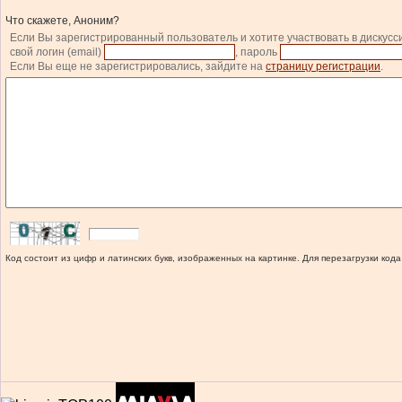
Что скажете, Аноним?
Если Вы зарегистрированный пользователь и хотите участвовать в дискусс
свой логин (email)
, пароль
Если Вы еще не зарегистрировались, зайдите на
страницу регистрации
.
Код состоит из цифр и латинских букв, изображенных на картинке. Для перезагрузки кода