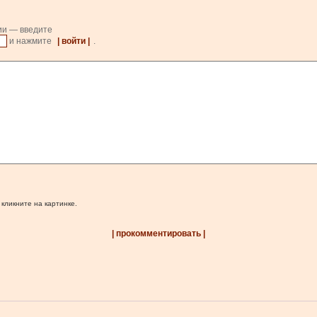
ии — введите
и нажмите
| войти |
.
 кликните на картинке.
| прокомментировать |