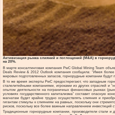
Активизация рынка слияний и поглощений (M&A) в горноруд
на 20%.
В марте консалтинговая компания PwC Global Mining Team объяв
Deals Review & 2012 Outlook компания сообщила: “Имея более
мировых подготовленных запасов, горнорудные компании будут п
В то же время эксперты PwC предостерегают, что западным го
сталелитейными компаниями, игроками из других отраслей и “
опытом деятельности на пограничных финансовых рынках (рынк
условиях государственного капитализма” составит опасную к
магнатам будет крайне трудно осуществлять слияния и приоб
гигантам стимулы к слияниям на равных, поскольку они стремят
рисков, поскольку все более важным направлением инвестиций с
Традиционные горнорудные компании, производители стали и 