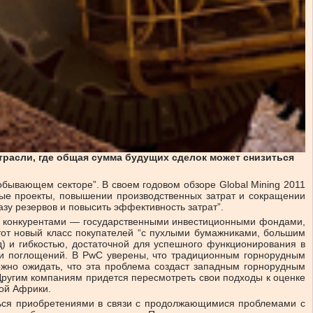
трасли, где общая сумма будущих сделок может снизиться
обывающем секторе”. В своем годовом обзоре Global Mining 2011
вые проекты, повышении производственных затрат и сокращении
зу резервов и повысить эффективность затрат”.
ми конкурентами — государственными инвестиционными фондами,
тот новый класс покупателей “с пухлыми бумажниками, большим
) и гибкостью, достаточной для успешного функционирования в
 и поглощений. В PwC уверены, что традиционным горнорудным
жно ожидать, что эта проблема создаст западным горнорудным
 Другим компаниям придется пересмотреть свои подходы к оценке
кой Африки.
ться приобретениями в связи с продолжающимися проблемами с