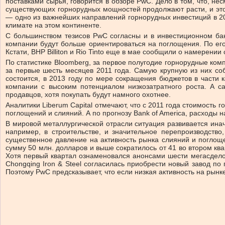
поставками сырья, говорится в обзоре PwC. Дело в том, что, н
существующих горнорудных мощностей продолжают расти, и этот
— одно из важнейших направлений горнорудных инвестиций в 20
климате на этом континенте.
С большинством тезисов PwC согласны и в инвестиционном бан
компании будут больше ориентироваться на поглощения. По его
Кстати, BHP Billiton и Rio Tinto еще в мае сообщили о намерен
По статистике Bloomberg, за первое полугодие горнорудные ко
за первые шесть месяцев 2011 года. Самую крупную из них соб
состоится, в 2013 году по мере сокращения бюджетов в части 
компании с высоким потенциалом низкозатратного роста. А с
продавцов, хотя покупать будут намного охотнее.
Аналитики Liberum Capital отмечают, что с 2011 года стоимость 
поглощений и слияний. А по прогнозу Bank of America, расходы
В мировой металлургической отрасли ситуация развивается ина
например, в строительстве, и значительное перепроизводств
существенное давление на активность рынка слияний и поглоще
сумму 50 млн. долларов и выше сократилось от 41 во втором ква
Хотя первый квартал ознаменовался анонсами шести мегасделок
Chongqing Iron & Steel согласилась приобрести новый завод по 
Поэтому PwC предсказывает, что если низкая активность на рынк