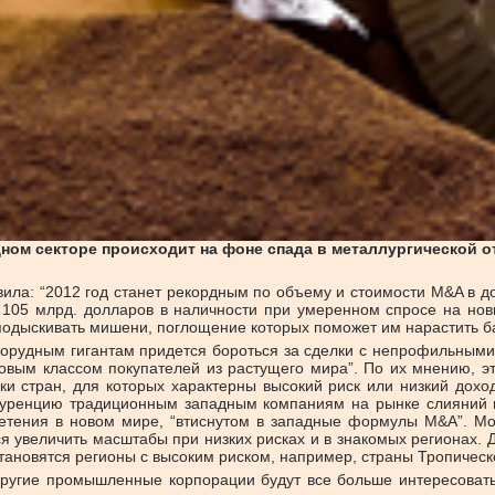
ном секторе происходит на фоне спада в металлургической о
ила: “2012 год станет рекордным по объему и стоимости M&A в д
 105 млрд. долларов в наличности при умеренном спросе на но
одыскивать мишени, поглощение которых поможет им нарастить ба
рнорудным гигантам придется бороться за сделки с непрофильны
новым классом покупателей из растущего мира”. По их мнению, э
и стран, для которых характерны высокий риск или низкий доход
онкуренцию традиционным западным компаниям на рынке слияний
ретения в новом мире, “втиснутом в западные формулы M&A”. Мо
ся увеличить масштабы при низких рисках и в знакомых регионах.
тановятся регионы с высоким риском, например, страны Тропичес
другие промышленные корпорации будут все больше интересова