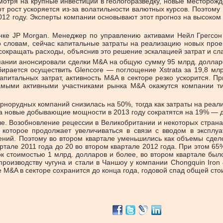
есмотря на крупные инвестиции в геологоразведку, новые месторо
 рост ускоряется из-за волатильности валютных курсов. Поэтому
12 году. Эксперты компании основывают этот прогноз на высоко
ке JP Morgan. Менеджер по управлению активами Нейл Грегсон 
 словам, сейчас капитальные затраты на реализацию новых прое
ии сокращать расходы, объяснив это решение эскалацией затрат и с
мпании анонсировали сделки M&A на общую сумму 95 млрд. доллар
ирается осуществить Glencore — поглощение Xstrata за 19,8 млр
капитальных затрат, активность M&A в секторе резко ускорится.
амыми активными участниками рынка M&A окажутся компании ти
горнорудных компаний снизилась на 50%, тогда как затраты на реа
 на новые добывающие мощности в 2013 году сократятся на 19% — д
че. Возобновление рецессии в Великобритании и некоторых страна
о, которое продолжает увеличиваться в связи с вводом в экспл
ний. Поэтому во втором квартале уменьшились как объемы сделок,
ртале 2011 года до 20 во втором квартале 2012 года. При этом 6
 стоимостью 1 млрд. долларов и более, во втором квартале было
производству чугуна и стали в Чаншоу у компании Chongquin Iron
е M&A в секторе сохранится до конца года, годовой спад общей сто