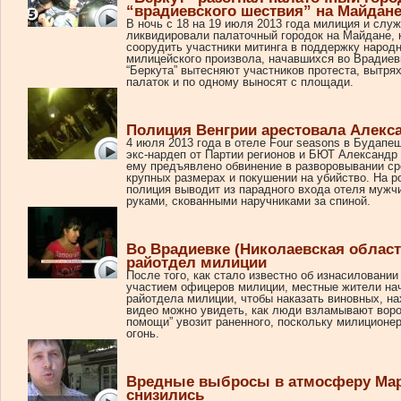
“врадиевского шествия” на Майдан
В ночь с 18 на 19 июля 2013 года милиция и слу
ликвидировали палаточный городок на Майдане, 
соорудить участники митинга в поддержку народ
милицейского произвола, начавшихся во Врадиев
“Беркута” вытесняют участников протеста, вытря
палаток и по одному выносят с площади.
Полиция Венгрии арестовала Алекс
4 июля 2013 года в отеле Four seasons в Будапе
экс-нардеп от Партии регионов и БЮТ Александр
ему предъявлено обвинение в разворовывании ср
крупных размерах и покушении на убийство. На р
полиция выводит из парадного входа отеля мужчи
руками, скованными наручниками за спиной.
Во Врадиевке (Николаевская облас
райотдел милиции
После того, как стало известно об изнасиловани
участием офицеров милиции, местные жители на
райотдела милиции, чтобы наказать виновных, н
видео можно увидеть, как люди взламывают воро
помощи” увозит раненного, поскольку милиционер
огонь.
Вредные выбросы в атмосферу Ма
снизились