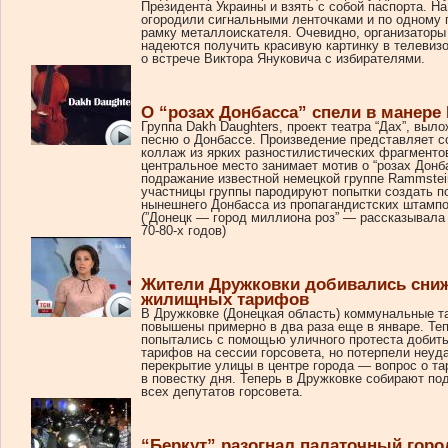
Президента Украины и взять с собой паспорта. На
огородили сигнальными ленточками и по одному 
рамку металлоискателя. Очевидно, организаторы
надеются получить красивую картинку в телеви
о встрече Виктора Януковича с избирателями.
О “розах Донбасса” спели в манере
Группа Dakh Daughters, проект театра “Дах”, выло
песню о Донбассе. Произведение представляет 
коллаж из ярких разностилистических фрагменто
центральное место занимает мотив о “розах Донба
подражание известной немецкой группе Rammstei
участницы группы пародируют попытки создать п
нынешнего Донбасса из пропагандистских штампо
(”Донецк — город миллиона роз” — рассказывала
70-80-х годов)
Жители Дружковки добивались сни
жилищных тарифов
В Дружковке (Донецкая область) коммунальные 
повышены примерно в два раза еще в январе. Те
попытались с помощью уличного протеста добит
тарифов на сессии горсовета, но потерпели неуд
перекрытие улицы в центре города — вопрос о т
в повестку дня. Теперь в Дружковке собирают под
всех депутатов горсовета.
“Беркут” разогнал палаточный горо