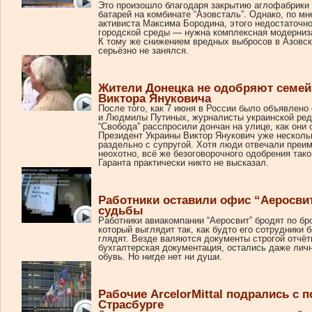
Это произошло благодаря закрытию аглофабрики 
батарей на комбинате “Азовсталь”. Однако, по м
активиста Максима Бородина, этого недостаточн
городской среды — нужна комплексная модерниз
К тому же снижением вредных выбросов в Азовск
серьёзно не занялся.
Жители Донецка не одобряют семе
Виктора Януковича
После того, как 7 июня в России было объявлено
и Людмилы Путиных, журналисты украинской ред
“Свобода” расспросили дончан на улице, как они о
Президент Украины Виктор Янукович уже несколь
раздельно с супругой. Хотя люди отвечали преи
неохотно, всё же безоговорочного одобрения так
Гаранта практически никто не высказал.
Работники оставили офис “Аеросвит
судьбы
Работники авиакомпании “Аеросвит” бродят по б
который выглядит так, как будто его сотрудники 
глядят. Везде валяются документы строгой отчёт
бухгалтерская документация, остались даже лич
обувь. Но нигде нет ни души.
Рабочие ArcelorMittal подрались с 
Страсбурге