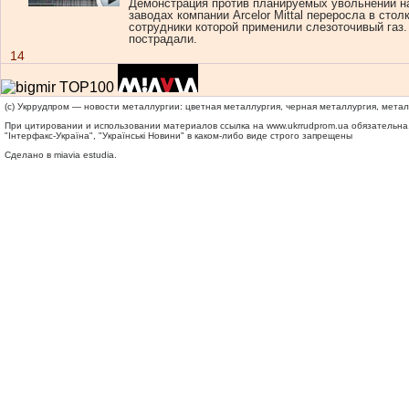
Демонстрация против планируемых увольнений н
заводах компании Arcelor Mittal переросла в стол
сотрудники которой применили слезоточивый газ.
пострадали.
14
(c) Укррудпром — новости металлургии: цветная металлургия, черная металлургия, мета
При цитировании и использовании материалов ссылка на
www.ukrrudprom.ua
обязательна.
"Iнтерфакс-Україна", "Українськi Новини" в каком-либо виде строго запрещены
Сделано в miavia estudia.