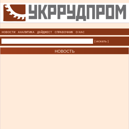
НОВОСТИ
АНАЛИТИКА
ДАЙДЖЕСТ
СПРАВОЧНИК
О НАС
| искать |
НОВОСТЬ