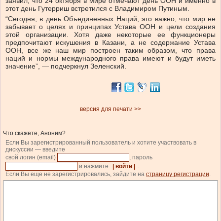
заявил, что 24 октября в мире отмечают день ООН и именно в
этот день Гутерриш встретился с Владимиром Путиным.
“Сегодня, в день Объединенных Наций, это важно, что мир не
забывает о целях и принципах Устава ООН и цели создания
этой организации. Хотя даже некоторые ее функционеры
предпочитают искушения в Казани, а не содержание Устава
ООН, все же наш мир построен таким образом, что права
наций и нормы международного права имеют и будут иметь
значение”, — подчеркнул Зеленский.
версия для печати >>
Что скажете, Аноним?
Если Вы зарегистрированный пользователь и хотите участвовать в
дискуссии — введите
свой логин (email)
, пароль
и нажмите
| войти |
.
Если Вы еще не зарегистрировались, зайдите на
страницу регистрации
.