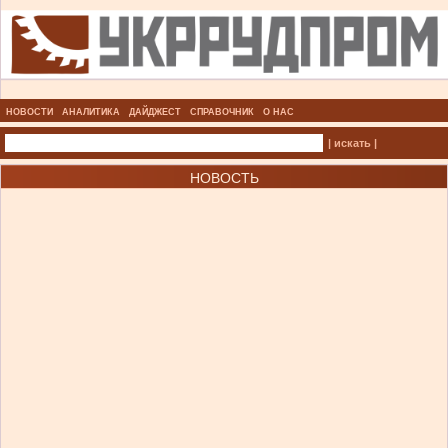
НОВОСТИ
АНАЛИТИКА
ДАЙДЖЕСТ
СПРАВОЧНИК
О НАС
| искать |
НОВОСТЬ